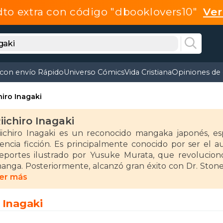
dto extra con código "dbooklovers10"
Ve
 con envío Rápido
Universo Cómics
Vida Cristiana
Opiniones de 
hiro Inagaki
iichiro Inagaki
iichiro Inagaki es un reconocido mangaka japonés, es
iencia ficción. Es principalmente conocido por ser el
eportes ilustrado por Yusuke Murata, que revolucion
anga. Posteriormente, alcanzó gran éxito con Dr. Stone (
iencia y supervivencia que ha sido adaptada al anime.
er más
u estilo narrativo combina un ritmo dinámico con una fu
o Inagaki
ermitido destacar en la industria del manga. Dr. Stone 
hogakukan en 2019 en la categoría de mejor manga shōn