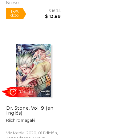
Nuevo
Dr. Stone, Vol. 9 (en
Inglés)
$ 11.99
$ 16.34
15%
Riichiro Inagaki
dcto.
$ 10.19
$ 13.89
Viz Media, 2020, 01 Edición,