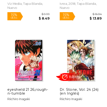
Viz Media, Tapa Blanda,
Ivrea, 2018, Tapa Blanda,
Nuevo
Nuevo
Rápido
$ 9.99
$ 9.99
15%
15%
dcto.
dcto.
 8.49
$ 8.49
eyeshield 21 26,rough-
Dr. Stone, Vol. 24 (24)
n-tumble
(en Inglés)
Riichiro Inagaki
Riichiro Inagaki