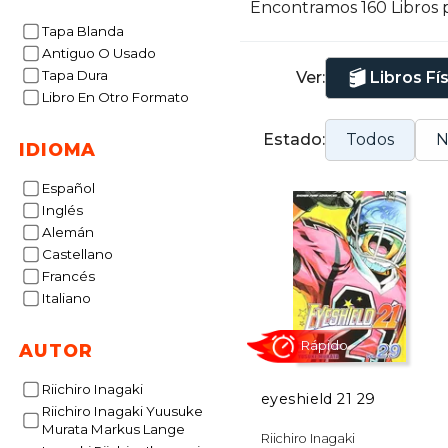
Encontramos 160 Libros 
Tapa Blanda
Antiguo O Usado
Tapa Dura
Ver:
Libros Fí
Libro En Otro Formato
Estado:
Todos
N
IDIOMA
Español
Inglés
Alemán
Castellano
Francés
Italiano
AUTOR
Riichiro Inagaki
eyeshield 21 29
Riichiro Inagaki Yuusuke
Murata Markus Lange
Rápido
Riichiro Inagaki