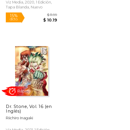
Viz Media, 2020, 1 Edición,
Tapa Blanda, Nuevo
Rápido
$ 11.99
15%
dcto.
$ 9.88
$ 10.19
Dr. Stone, Vol. 16 (en
Inglés)
Riichiro Inagaki
Viz Media, 2021, 1 Edición,