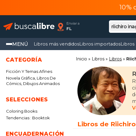
10% 
Enviar a
FL
MENÚ
Libros más vendidos
Libros importados
Libros
Inicio
Libros
Libros
Riic
CATEGORÍA
Ficción Y Temas Afines
R
Novela Gráfica, Libros De
R
Cómics, Dibujos Animados
c
d
SELECCIONES
m
c
V
Coloring Books
Tendencias : Booktok
S
Libros de Riichir
p
ENCUADERNACIÓN
S