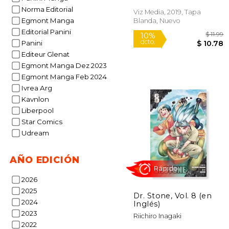
Norma Editorial
Viz Media, 2019, Tapa
Rápido
Egmont Manga
Blanda, Nuevo
Editorial Panini
Panini
Editeur Glenat
Egmont Manga Dez 2023
Egmont Manga Feb 2024
Ivrea Arg
Kavnlon
Liberpool
10%
Star Comics
dcto.
$ 
Udream
AÑO EDICIÓN
2026
2025
Dr. Stone, Vol. 8 (en
2024
Inglés)
2023
Riichiro Inagaki
2022