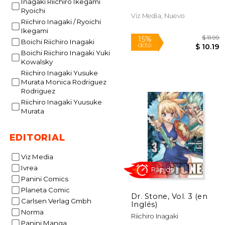
Inagaki Riichiro Ikegami
Ryoichi
Viz Media, Nuevo
Riichiro Inagaki / Ryoichi
Ikegami
Boichi Riichiro Inagaki
Boichi Riichiro Inagaki Yuki
Kowalsky
Riichiro Inagaki Yusuke
Murata Monica Rodriguez
Rodriguez
15%
dcto.
$ 
Riichiro Inagaki Yuusuke
Murata
EDITORIAL
Viz Media
Ivrea
Panini Comics
Planeta Comic
Dr. Stone, Vol. 3 (en
Carlsen Verlag Gmbh
Inglés)
Norma
Riichiro Inagaki
Panini Manga