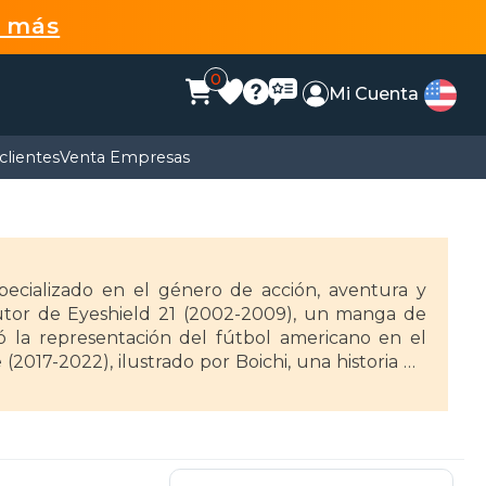
r más
0
Mi Cuenta
clientes
Venta Empresas
pecializado en el género de acción, aventura y
 autor de Eyeshield 21 (2002-2009), un manga de
ó la representación del fútbol americano en el
2017-2022), ilustrado por Boichi, una historia de
erte base científica y estratégica, lo que le ha
ha sido ampliamente elogiado y recibió el Premio
en, consolidando su impacto en el medio.