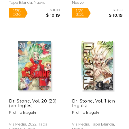
Tapa Blanda, Nuevo
Nuevo
Rápido
Rápido
Dr. Stone, Vol. 20 (20)
Dr. Stone, Vol. 1 (en
(en Inglés)
Inglés)
$ 11.99
$ 11.99
15%
15%
Riichiro Inagaki
Riichiro Inagaki
dcto.
dcto.
10.19
$ 10.19
Viz Media, 2022, Tapa
Viz Media, Tapa Blanda,