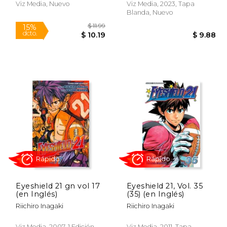
Viz Media, Nuevo
Viz Media, 2023, Tapa
Blanda, Nuevo
Rápido
$ 11.99
15%
dcto.
 9.99
$ 10.19
Eyeshield 21 gn vol 17
Eyeshield 21, Vol. 35
(en Inglés)
(35) (en Inglés)
Riichiro Inagaki
Riichiro Inagaki
Viz Media, 2007, 1 Edición,
Viz Media, 2011, Tapa