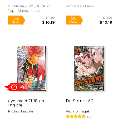
Viz Media, 2005, 01 Edición,
Viz Media, Nuevo
Rápido
Rápido
Tapa Blanda, Nuevo
$ 11.99
$ 11.99
15%
15%
dcto.
dcto.
10.78
$ 10.19
eyeshield 21 18 (en
Dr. Stone nº 2
Inglés)
Riichiro Inagaki
Riichiro Inagaki
(4)