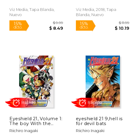
Viz Media, Tapa Blanda,
Viz Media, 2018, Tapa
Nuevo
Blanda, Nuevo
$ 11.99
$ 9.99
15%
15%
dcto.
dcto.
10.19
$ 8.49
Eyeshield 21, Volume 1:
eyeshield 21 9,hell is
The boy With the
for devil bats
Golden Legs (en
Riichiro Inagaki
Riichiro Inagaki
Inglés)