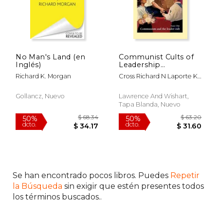
No Man's Land (en
Communist Cults of
Inglés)
Leadership
(Twentieth Century
Richard K. Morgan
Cross Richard N Laporte K
Communism: A
Morgan And M Worley
Journal of
(Editors)
International History)
Gollancz, Nuevo
Lawrence And Wishart,
(en Inglés)
Tapa Blanda, Nuevo
$ 62.12
$ 80.
50%
50%
dcto.
dcto.
$ 31.06
$ 40.
Se han encontrado pocos libros. Puedes
Repetir
la Búsqueda
sin exigir que estén presentes todos
los términos buscados..