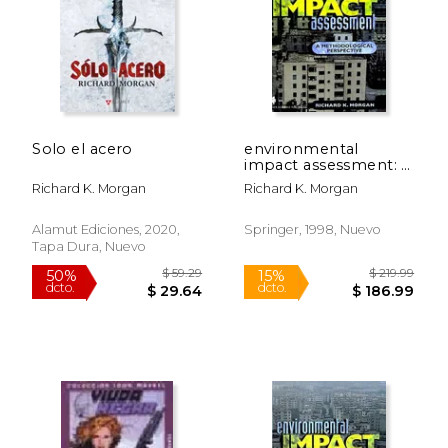
Solo el acero
environmental
$ 22.00
$ 55.
impact assessment: a
15%
50%
dcto.
dcto.
methodological
$ 18.70
$ 27.
Richard K. Morgan
Richard K. Morgan
approach (en Inglés)
Alamut Ediciones, 2020,
Springer, 1998, Nuevo
Tapa Dura, Nuevo