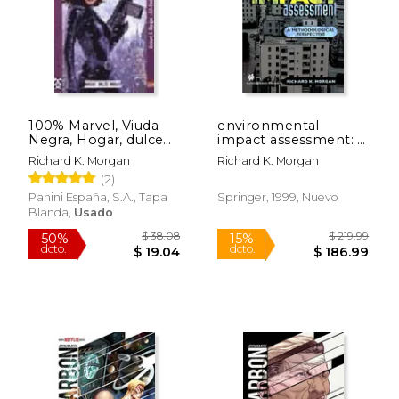
100% Marvel, Viuda
environmental
Negra, Hogar, dulce
impact assessment: a
hogar
methodological
Richard K. Morgan
Richard K. Morgan
approach (en Inglés)
(2)
$ 59.29
$ 219.
50%
15%
dcto.
dcto.
$ 29.64
$ 186.
Panini España, S.a., Tapa
Springer, 1999, Nuevo
Blanda,
Usado