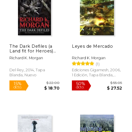
$ 20.00
$ 21.
15%
15%
dcto.
dcto.
$ 17.00
$ 17.
The Dark Defiles (a
Leyes de Mercado
Land fit for Heroes)
(en Inglés)
Richard K. Morgan
Richard K. Morgan
(1)
Del Rey, 2014, Tapa
Ediciones Gigamesh, 2006,
Blanda, Nuevo
1 Edición, Tapa Blanda,
Nuevo