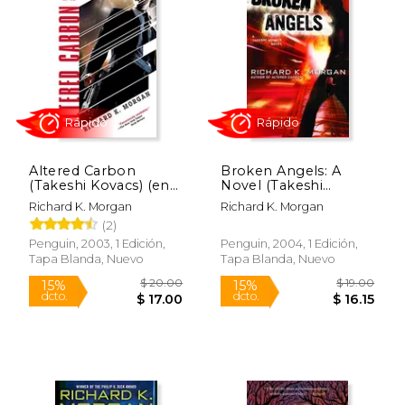
sobre la identidad, el poder y la tecnología,
Morgan ha mantenido una voz distintiva
en la ciencia ficción contemporánea. Su
obra combina acción intensa con una
crítica social profunda, explorando cómo la
tecnología puede afectar la condición
humana.
Altered Carbon
Broken Angels: A
(Takeshi Kovacs) (en
Novel (Takeshi
Inglés)
Kovacs) (en Inglés)
Richard K. Morgan
Richard K. Morgan
(2)
Rápido
Rápido
Penguin, 2003, 1 Edición,
Penguin, 2004, 1 Edición,
Tapa Blanda, Nuevo
Tapa Blanda, Nuevo
$ 20.00
$ 19.