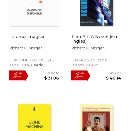
La caixa màgica
Thin Air: A Novel (en
Inglés)
Richard K. Morgan
Richard K. Morgan
EDICIONES ELFOS, S.L.,
Del Rey, 2019, Tapa
Tapa Dura,
Usado
Blanda, Nuevo
$ 24.65
$ 61
40%
50%
dcto.
dcto.
$ 14.79
$ 30.