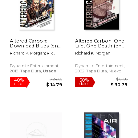
Altered Carbon:
Altered Carbon: One
Download Blues (en
Life, One Death (en
Inglés)
Inglés)
Richard K. Morgan; Rik
Richard K. Morgan
Hoskin
Dynamite Entertainment,
Dynamite Entertainment,
2019, Tapa Dura,
Usado
2022, Tapa Dura, Nuevo
$ 38.08
$ 219.
50%
15%
dcto.
dcto.
$ 19.04
$ 186.