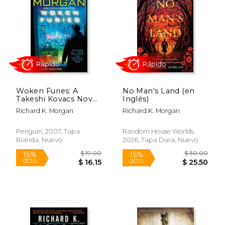
15%
15%
dcto.
dcto.
$ 17.00
$ 16.
Woken Furies: A
No Man's Land (en
Takeshi Kovacs Novel
Inglés)
(en Inglés)
Richard K. Morgan
Richard K. Morgan
Penguin, 2007, Tapa
Random House Worlds,
Blanda, Nuevo
2026, Tapa Dura, Nuevo
Rápido
Rápido