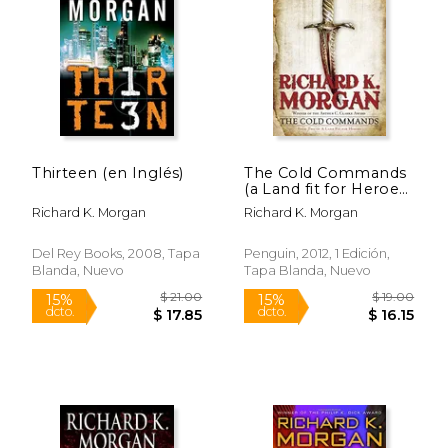
$ 19.00
$ 30.
15%
15%
dcto.
dcto.
$ 16.15
$ 25.
Thirteen (en Inglés)
The Cold Commands
(a Land fit for Heroes)
(en Inglés)
Richard K. Morgan
Richard K. Morgan
Del Rey Books, 2008, Tapa
Penguin, 2012, 1 Edición,
Blanda, Nuevo
Tapa Blanda, Nuevo