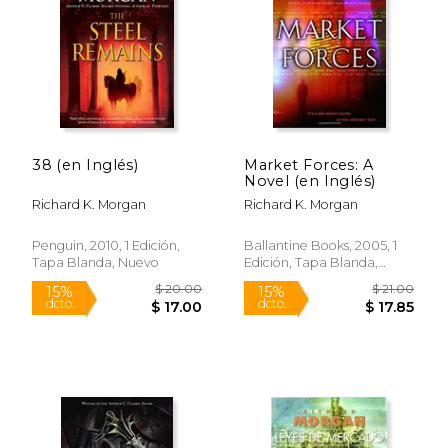
$ 21.00
$ 19.
15%
15%
dcto.
dcto.
$ 17.85
$ 16.
38 (en Inglés)
Market Forces: A
Novel (en Inglés)
Richard K. Morgan
Richard K. Morgan
Penguin, 2010, 1 Edición,
Ballantine Books, 2005, 1
Tapa Blanda, Nuevo
Edición, Tapa Blanda,
Nuevo