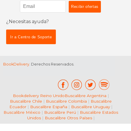
¿Necesitas ayuda?
$ 25.30
$ 45.
15%
50%
dcto.
dcto.
$ 21.51
$ 22.
Ir a Centro de Soporte
BookDelivery
. Derechos Reservados.
Bookdelivery Reino Unido
Buscalibre Argentina
|
Buscalibre Chile
|
Buscalibre Colombia
|
Buscalibre
Ecuador
|
Buscalibre España
|
Buscalibre Uruguay
|
Buscalibre México
|
Buscalibre Perú
|
Buscalibre Estados
Unidos
|
Buscalibre Otros Países
|