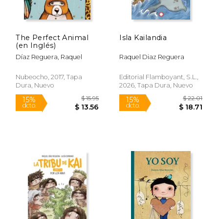
$ 28.50
$ 59
15%
50%
dcto.
dcto.
$ 24.23
$ 29.
The Perfect Animal
Isla Kailandia
(en Inglés)
Díaz Reguera, Raquel
Raquel Diaz Reguera
Nubeocho, 2017, Tapa
Editorial Flamboyant, S.L.,
Dura, Nuevo
2026, Tapa Dura, Nuevo