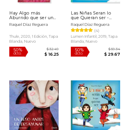
Hay Algo más
Las Niñas Seran lo
Aburrido que ser una
que Quieran ser -
Princesa Rosa? El
Desde 6 Años
Raquel Díaz Reguera
Raquel Díaz Reguera
Libreto y la Guía Para
(4)
Montar la Función
Thule, 2020, 1 Edición, Tapa
Lumen Infantil, 2019, Tapa
Blanda, Nuevo
Blanda, Nuevo
$ 25.50
$ 25.
15%
15%
dcto.
dcto.
$ 21.68
$ 21.