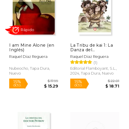
$ 25.30
$ 25.
15%
15%
dcto.
dcto.
$ 21.51
$ 21.
I am Mine Alone (en
La Tribu de kai 1: La
Inglés)
Danza del
Cuentaconmigo
Raquel Diaz Reguera
Raquel Diaz Reguera
(1)
Nubeocho, Tapa Dura,
Editorial Flamboyant, S.L.,
Nuevo
2024, Tapa Dura, Nuevo
Rápido