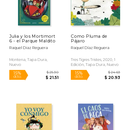
Julia y los Mortimort
Como Pluma de
6 - el Parque Maldito
Pájaro
Raquel Diaz Reguera
Raquel Díaz Reguera
Montena, Tapa Dura,
Tres Tigres Tristes, 2020, 1
Nuevo
Edición, Tapa Dura, Nuevo
$ 22.74
$ 22.
15%
15%
dcto.
dcto.
$ 19.33
$ 19.