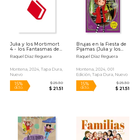
Rápido
Julia y los Mortimort
Brujas en la Fiesta de
4 - los Fantasmas de
Pijamas (Julia y los
Finesvania: Cuidado
Mortimort 2)
Raquel Diaz Reguera
Raquel Díaz Reguera
con Este Libro,
$ 20.07
$ 19
Podrías Morirte…¡ De
15%
15%
dcto.
dcto.
Risa!
$ 17.06
$ 16.
Montena, 2024, Tapa Dura,
Montena, 2024, 001
Nuevo
Edición, Tapa Dura, Nuevo