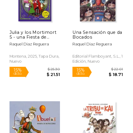
Julia y los Mortimort
Una Sensación que da
5 - una Fiesta de
Bocados
Miedo: Cuidado con
Raquel Diaz Reguera
Raquel Diaz Reguera
Este Libro, Podrías
Morirte…¡ De Risa!
Montena, 2025, Tapa Dura,
Editorial Flamboyant, S.L., 1
Nuevo
Edición, Nuevo
$ 41.80
$ 26.
50%
15%
dcto.
dcto.
$ 20.90
$ 22.