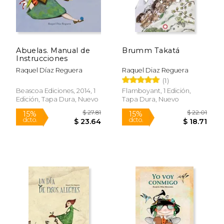
Abuelas. Manual de
Brumm Takatá
Instrucciones
Raquel Díaz Reguera
Raquel Diaz Reguera
(1)
Beascoa Ediciones, 2014, 1
Flamboyant, 1 Edición,
Edición, Tapa Dura, Nuevo
Tapa Dura, Nuevo
$ 25.30
$ 22.
15%
15%
dcto.
dcto.
$ 21.51
$ 18.