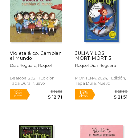
$ 19.95
$ 16
20%
15%
dcto.
dcto.
$ 16.04
$ 14.
Violeta & co. Cambian
JULIA Y LOS
el Mundo
MORTIMORT 3
Diaz Reguera, Raquel
Raquel Diaz Reguera
Beascoa, 2021, 1 Edición,
MONTENA, 2024, 1 Edición,
Tapa Dura, Nuevo
Tapa Dura, Nuevo