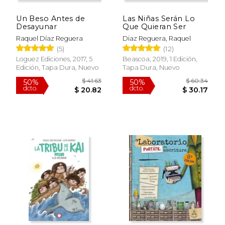
Un Beso Antes de
Las Niñas Serán Lo
Desayunar
Que Quieran Ser
Raquel Díaz Reguera
Diaz Reguera, Raquel
(5)
(12)
Loguez Ediciones, 2017, 5
Beascoa, 2019, 1 Edición,
Edición, Tapa Dura, Nuevo
Tapa Dura, Nuevo
$ 26.56
$ 19
15%
15%
dcto.
dcto.
$ 22.57
$ 16.