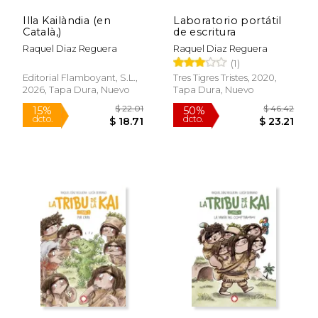
Illa Kailàndia (en
Laboratorio portátil
Català,)
de escritura
Raquel Diaz Reguera
Raquel Diaz Reguera
(1)
Editorial Flamboyant, S.L.,
Tres Tigres Tristes, 2020,
2026, Tapa Dura, Nuevo
Tapa Dura, Nuevo
$ 32.49
$ 59.
50%
50%
dcto.
dcto.
$ 16.25
$ 29.