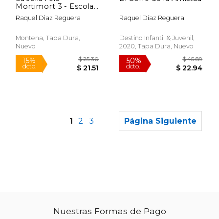
Mortimort 3 - Escola
D'encanteris: Compte
Raquel Diaz Reguera
Raquel Díaz Reguera
amb Aquest Llibre,
Podries Morir-Te. De
Riure! (en Catalán)
Montena, Tapa Dura,
Destino Infantil & Juvenil,
Nuevo
2020, Tapa Dura, Nuevo
1
2
3
Página Siguiente
Nuestras Formas de Pago