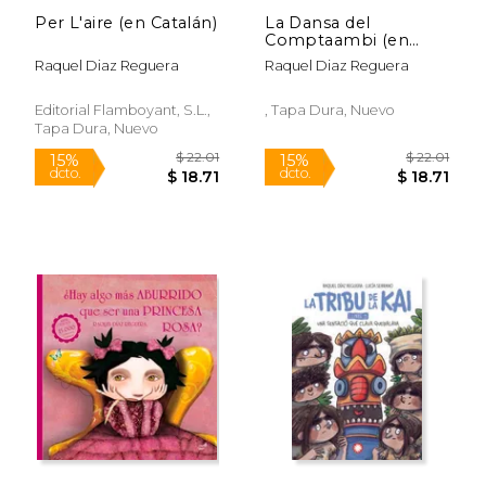
Per L'aire (en Catalán)
La Dansa del
Comptaambi (en
Catalán)
Raquel Diaz Reguera
Raquel Diaz Reguera
Editorial Flamboyant, S.L.,
, Tapa Dura, Nuevo
Tapa Dura, Nuevo
$ 41.63
$ 60.
50%
50%
dcto.
dcto.
$ 20.82
$ 30.