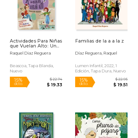
Actividades Para Niñas
Familias de la a a la z
que Vuelan Alto: Un
Cuaderno Para Activar
Raquel Diaz Reguera
Díaz Reguera, Raquel
la Autoestima
Beascoa, Tapa Blanda,
Lumen Infantil, 2022, 1
Nuevo
Edición, Tapa Dura, Nuevo
$ 25.30
$ 25.
15%
15%
dcto.
dcto.
$ 21.51
$ 21.