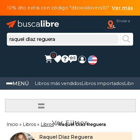
10% dto extra con código "dbooklovers10"
Ver más
Enviar a
FL
0
MENÚ
Libros más vendidos
Libros importados
Libros
=
Ver Filtros
Inicio
Libros
Libros
Raquel Diaz Reguera
Raquel Diaz Reguera