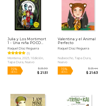
$ 14.95
$ 25.
15%
15%
dcto.
dcto.
$ 12.71
$ 21.
Julia y Los Mortimort
Valentina y el Animal
1 - Una niña POCO
Perfecto
muerta
Raquel Díaz Reguera
Raquel Diaz Reguera
(1)
Montena, 2023, 1 Edición,
Nubeocho, Tapa Dura,
Tapa Dura, Nuevo
Nuevo