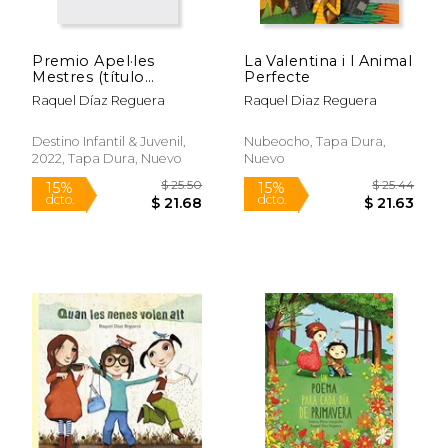
Premio Apel·les
La Valentina i l Animal
Mestres (título
Perfecte
provisional)
Raquel Díaz Reguera
Raquel Diaz Reguera
$ 15.95
$ 22.
15%
15%
dcto.
dcto.
$ 13.56
$ 18.
Destino Infantil & Juvenil,
Nubeocho, Tapa Dura,
2022, Tapa Dura, Nuevo
Nuevo