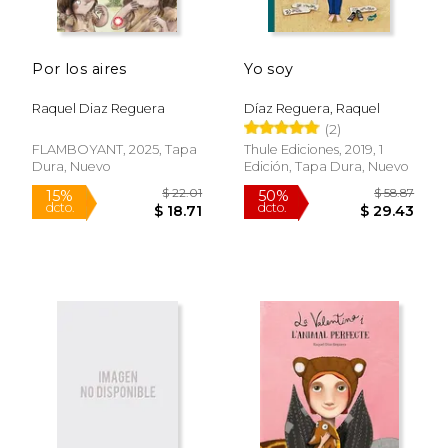
Por los aires
Yo soy
$ 49.88
$ 19
50%
15%
dcto.
dcto.
$ 24.94
$ 16.
Raquel Diaz Reguera
Díaz Reguera, Raquel
(2)
FLAMBOYANT, 2025, Tapa
Thule Ediciones, 2019, 1
Dura, Nuevo
Edición, Tapa Dura, Nuevo