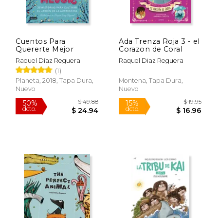
$ 27.81
$ 22.
15%
15%
dcto.
dcto.
$ 23.64
$ 18.
Cuentos Para
Ada Trenza Roja 3 - el
Quererte Mejor
Corazon de Coral
Raquel Díaz Reguera
Raquel Diaz Reguera
(1)
Planeta, 2018, Tapa Dura,
Montena, Tapa Dura,
Nuevo
Nuevo