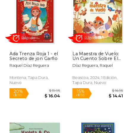
15%
15%
dcto.
dcto.
$ 15.29
$ 22.
Ada Trenza Roja 1 - el
La Maestra de Vuelo:
Secreto de jon Garfio
Un Cuento Sobre El
Valor de Los Maestros
Raquel Diaz Reguera
Díaz Reguera, Raquel
Y Maestras / The
Flying Teacher
Montena, Tapa Dura,
Beascoa, 2024, 1 Edición,
Nuevo
Tapa Dura, Nuevo
Rápido
Rápido