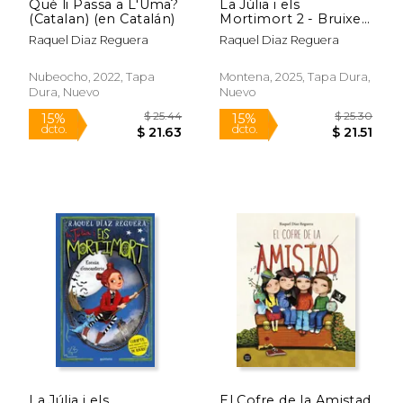
Què li Passa a L'Uma?
La Júlia i els
(Catalan) (en Catalán)
Mortimort 2 - Bruixes
a la Festa de Pijames
Raquel Diaz Reguera
Raquel Diaz Reguera
de Raquel Díaz
Reguera(Montena)
(en Catalán)
Nubeocho, 2022, Tapa
Montena, 2025, Tapa Dura,
Dura, Nuevo
Nuevo
$ 22.01
$ 22.
15%
15%
dcto.
dcto.
$ 18.71
$ 18.
La Júlia i els
El Cofre de la Amistad