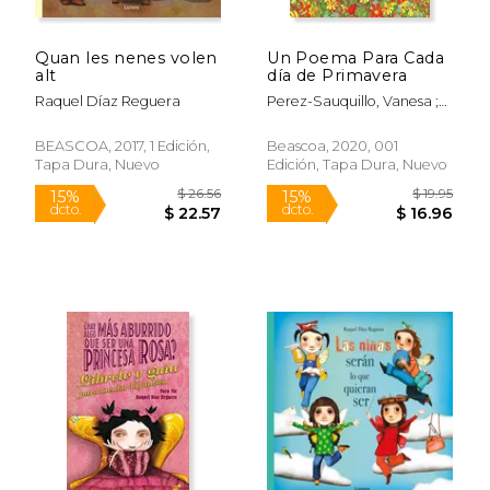
Quan les nenes volen
Un Poema Para Cada
alt
día de Primavera
Raquel Díaz Reguera
Perez-Sauquillo, Vanesa ;
Diaz Reguera, Raquel
BEASCOA, 2017, 1 Edición,
Beascoa, 2020, 001
Tapa Dura, Nuevo
Edición, Tapa Dura, Nuevo
$ 22.01
$ 58.
15%
50%
dcto.
dcto.
$ 18.71
$ 29.