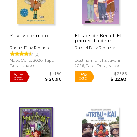
Yo voy conmigo
El caos de Beca 1. El
primer día de mi
nueva vida
Raquel Díaz Reguera
Raquel Diaz Reguera
(2)
NubeOcho, 2026, Tapa
Destino Infantil & Juvenil,
Dura, Nuevo
2026, Tapa Dura, Nuevo
$ 25.30
$ 24.
15%
15%
dcto.
dcto.
$ 21.51
$ 20.