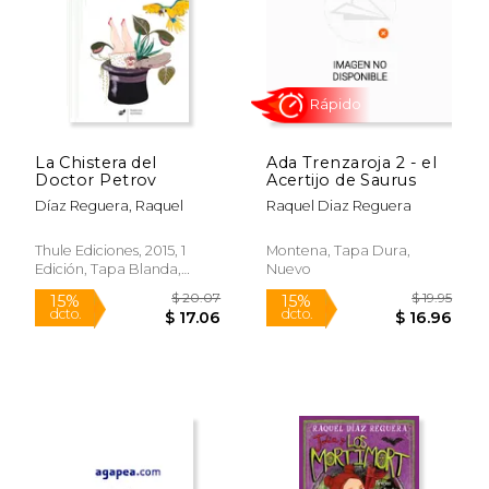
La Chistera del
Ada Trenzaroja 2 - el
$ 17.99
$ 22.
Doctor Petrov
Acertijo de Saurus
15%
15%
dcto.
dcto.
$ 15.29
$ 18.
Díaz Reguera, Raquel
Raquel Diaz Reguera
Thule Ediciones, 2015, 1
Montena, Tapa Dura,
Edición, Tapa Blanda,
Nuevo
Nuevo