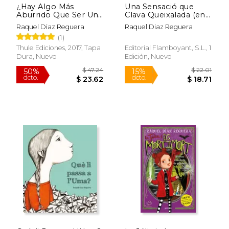
¿Hay Algo Más
Una Sensació que
Aburrido Que Ser Una
Clava Queixalada (en
Princesa Rosa?
Catalán)
Raquel Diaz Reguera
Raquel Diaz Reguera
(1)
Thule Ediciones, 2017, Tapa
Editorial Flamboyant, S.L., 1
Dura, Nuevo
Edición, Nuevo
$ 22.01
$ 46.
15%
50%
dcto.
dcto.
$ 18.71
$ 23.