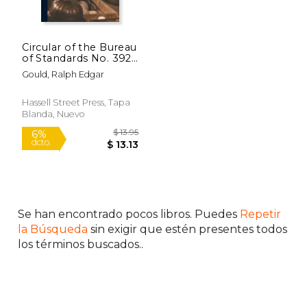
Circular of the Bureau
of Standards No. 392:
Testing of
Gould, Ralph Edgar
Timepieces; NBS
Circular 392 (en
Inglés)
Hassell Street Press, Tapa
Blanda, Nuevo
Se han encontrado pocos libros. Puedes
Repetir
$ 13.95
6%
dcto.
$ 13.13
la Búsqueda
sin exigir que estén presentes todos
los términos buscados..