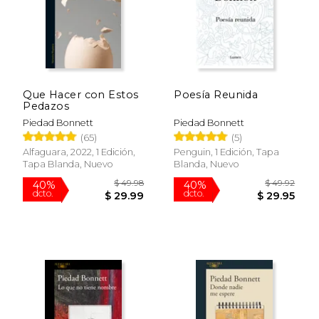
Que Hacer con Estos
Poesía Reunida
Pedazos
Piedad Bonnett
Piedad Bonnett
(65)
(5)
Alfaguara, 2022, 1 Edición,
Penguin, 1 Edición, Tapa
Tapa Blanda, Nuevo
Blanda, Nuevo
$ 30.27
$ 31
15%
40%
dcto.
dcto.
$ 25.73
$ 18.