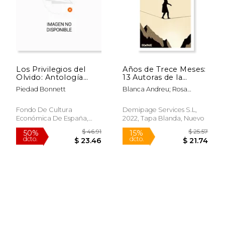
$ 61.60
$ 49.
50%
50%
Los Privilegios del
Años de Trece Meses:
dcto.
dcto.
$ 30.80
$ 24.
Olvido: Antología
13 Autoras de la
Personal
Poesía Actual en
Piedad Bonnett
Blanca Andreu; Rosa
Lengua Española
Berbel; Piedad Bonnett;
(Ediciones Especiales)
Isla Correyero; Berta
Fondo De Cultura
Demipage Services S.L,
García Faet; Raquel
Económica De España,
2022, Tapa Blanda, Nuevo
Lanseros
S.L., 1 Edición, Tapa Blanda,
Nuevo