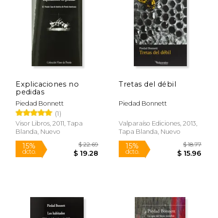
$ 19.95
$ 29.
15%
15%
dcto.
dcto.
$ 16.96
$ 24.
Explicaciones no
Tretas del débil
pedidas
Piedad Bonnett
Piedad Bonnett
(1)
Visor Libros, 2011, Tapa
Valparaíso Ediciones, 2013,
Blanda, Nuevo
Tapa Blanda, Nuevo