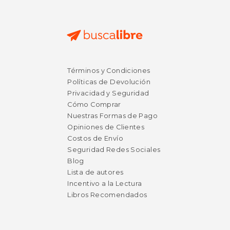
Términos y Condiciones
Políticas de Devolución
Privacidad y Seguridad
Cómo Comprar
Nuestras Formas de Pago
Opiniones de Clientes
Costos de Envío
$ 46.91
$ 25.
Seguridad Redes Sociales
50%
15%
dcto.
dcto.
$ 23.46
$ 21.
Blog
Lista de autores
Incentivo a la Lectura
Libros Recomendados