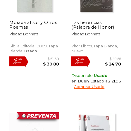
$ 47.39
$ 39.
50%
40%
dcto.
dcto.
$ 23.70
$ 23.
Morada al sur y Otros
Las herencias
Poemas
(Palabra de Honor)
Piedad Bonnett
Piedad Bonnett
Sibila Editorial, 2009, Tapa
Visor Libros, Tapa Blanda,
Blanda,
Usado
Nuevo
Disponible
Usado
en Buen Estado a
$ 21.96
.
Comprar Usado