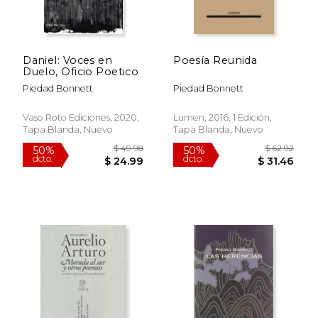
$ 40.68
$ 44.
50%
50%
dcto.
dcto.
$ 20.34
$ 22.
Daniel: Voces en
Poesía Reunida
Duelo, Oficio Poetico
Piedad Bonnett
Piedad Bonnett
Vaso Roto Ediciones, 2020,
Lumen, 2016, 1 Edición,
Tapa Blanda, Nuevo
Tapa Blanda, Nuevo