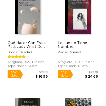
15%
15%
dcto.
dcto.
$ 16.96
$ 16.
Qué Hacer Con Estos
Lo que no Tiene
Pedazos / What Do
Nombre
We Do with These
Bonnett, Piedad
Piedad Bonnett
Pieces?
(3)
Alfaguara, 2022, 1 Edición,
Alfaguara, 2021, 2 Edición,
Tapa Blanda, Nuevo
Tapa Blanda, Nuevo