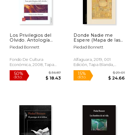
Los Privilegios del
Donde Nadie me
Olvido. Antología
Espere (Mapa de las
Personal
Lenguas)
Piedad Bonnett
Piedad Bonnett
Fondo De Cultura
Alfaguara, 2019, 001
Económica, 2008, Tapa
Edición, Tapa Blanda,
Blanda, Nuevo
Nuevo
$ 39.70
$ 43.
50%
40%
dcto.
dcto.
$ 19.85
$ 26.