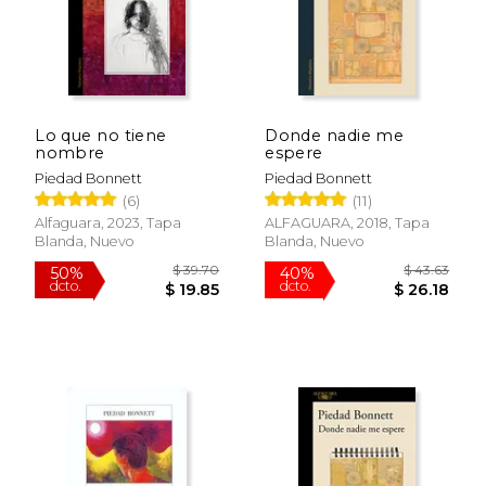
Lo que no tiene
Donde nadie me
nombre
espere
Piedad Bonnett
Piedad Bonnett
(6)
(11)
Alfaguara, 2023, Tapa
ALFAGUARA, 2018, Tapa
Blanda, Nuevo
Blanda, Nuevo
$ 49.98
$ 49.
40%
40%
dcto.
dcto.
$ 29.99
$ 29.