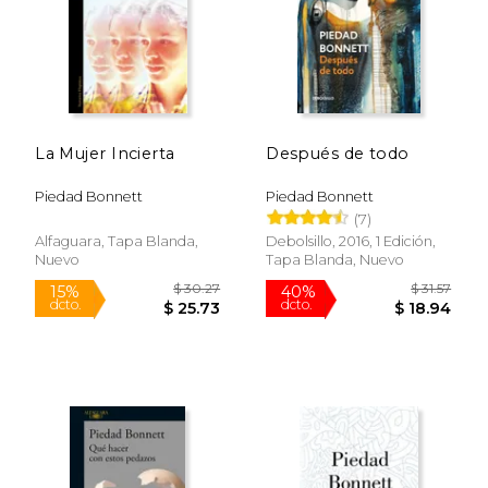
La Mujer Incierta
Después de todo
Piedad Bonnett
Piedad Bonnett
(7)
$ 31.57
$ 28.
40%
40%
dcto.
dcto.
$ 18.94
$ 17.
Alfaguara, Tapa Blanda,
Debolsillo, 2016, 1 Edición,
Nuevo
Tapa Blanda, Nuevo