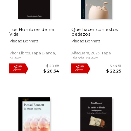
Los Hombres de mi
Qué hacer con estos
Vida
pedazos
Piedad Bonnett
Piedad Bonnett
Visor Libros, Tapa Blanda,
Alfaguara, 2023, Tapa
Nuevo
Blanda, Nuevo
$ 49.68
$ 37.
50%
40%
dcto.
dcto.
$ 24.84
$ 22.