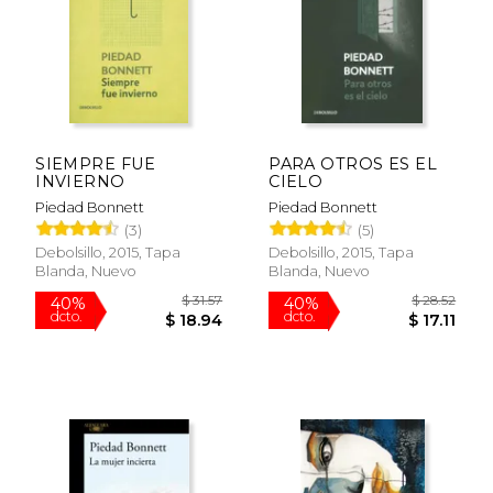
SIEMPRE FUE
PARA OTROS ES EL
$ 28.52
$ 52.
INVIERNO
CIELO
40%
40%
dcto.
dcto.
$ 17.11
$ 31.
Piedad Bonnett
Piedad Bonnett
(3)
(5)
Debolsillo, 2015, Tapa
Debolsillo, 2015, Tapa
Blanda, Nuevo
Blanda, Nuevo