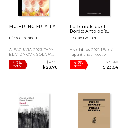
MUJER INCIERTA, LA
Lo Terrible es el
Borde: Antología
Poética: 1135 (Visor de
Piedad Bonnett
Piedad Bonnett
Poesía)
ALFAGUARA, 2025, TAPA
Visor Libros, 2021, 1 Edición,
BLANDA CON SOLAPA,
Tapa Blanda, Nuevo
Nuevo