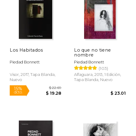
$ 22.69
$ 18
15%
15%
dcto.
dcto.
$ 19.28
$ 15.
Los Habitados
Lo que no tiene
nombre
Piedad Bonnett
Piedad Bonnett
(103)
Visor, 2017, Tapa Blanda,
Alfaguara, 2013, 1 Edición,
Nuevo
Tapa Blanda, Nuevo