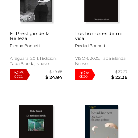
El Prestigio de la
Los hombres de mi
Belleza
vida
Piedad Bonnett
Piedad Bonnett
Alfaguara, 2011, 1 Edición,
VISOR, 2025, Tapa Blanda,
Tapa Blanda, Nuevo
Nuevo
$ 36.87
$ 29.
50%
15%
dcto.
dcto.
$ 18.43
$ 24.