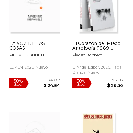
$ 49.98
$ 62.
50%
50%
dcto.
dcto.
$ 24.99
$ 31.
LA VOZ DE LAS
El Corazón del Miedo.
COSAS
Antología (1989-
2020)
PIEDAD BONNETT
Piedad Bonnett
LUMEN, 2026, Nuevo
El Ángel Editor, 2020, Tapa
Blanda, Nuevo