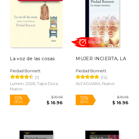
Víctor Sandoval; en 2014, el José Lezama
Lima de Casa de las Américas, y en 2016, el
Premio Generación del 27, en Málaga.
La voz de las cosas
MUJER INCIERTA, LA
Piedad Bonnett
Piedad Bonnett
(1)
(12)
Rápido
Lumen, 2026, Tapa Dura,
ALFAGUARA, Nuevo
Nuevo
$ 19.95
$ 19