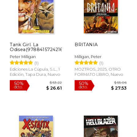
Tank Girl. La
BRITANIA
Odisea(9788415724216)
$ 24.37
$ 24.
40%
40%
dcto.
dcto.
Peter Milligan
Milligan, Peter
$ 14.62
$ 14.
(1)
(1)
Ediciones La Cúpula, S.L., 1
MOZTROS, 2025, OTRO
Edición, Tapa Dura, Nuevo
FORMATO LIBRO, Nuevo