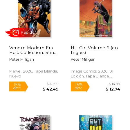
$ 125.00
$ 19
15%
15%
dcto.
dcto.
$ 106.25
$ 16.
Venom Modern Era
Hit-Girl Volume 6 (en
Epic Collection: Sting
Inglés)
Of The Scorpion (en
Peter Milligan
Peter Milligan
Inglés)
Marvel, 2026, Tapa Blanda,
Image Comics, 2020, 01
Nuevo
Edición, Tapa Blanda,
Nuevo
Rápido