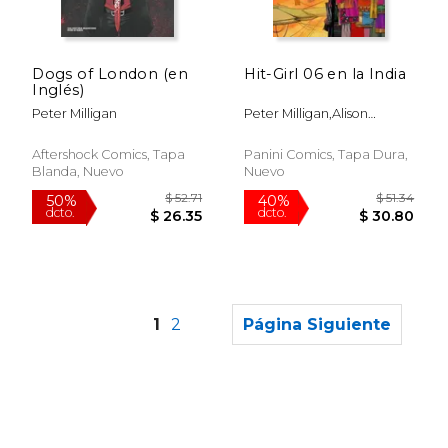
$ 52.27
$ 18
50%
15%
dcto.
dcto.
$ 26.14
$ 16.
Dogs of London (en
Hit-Girl 06 en la India
Inglés)
Peter Milligan
Peter Milligan,Alison
Sampson
Aftershock Comics, Tapa
Panini Comics, Tapa Dura,
Blanda, Nuevo
Nuevo
1
2
Página Siguiente