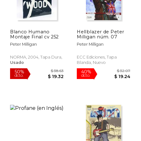
Blanco Humano
Hellblazer de Peter
Montaje Final cv 252
Milligan núm. 07
Peter Milligan
Peter Milligan
NORMA, 2004, Tapa Dura,
ECC Ediciones, Tapa
Usado
Blanda, Nuevo
$ 38.29
$ 40.
50%
50%
dcto.
dcto.
$ 19.14
$ 20.