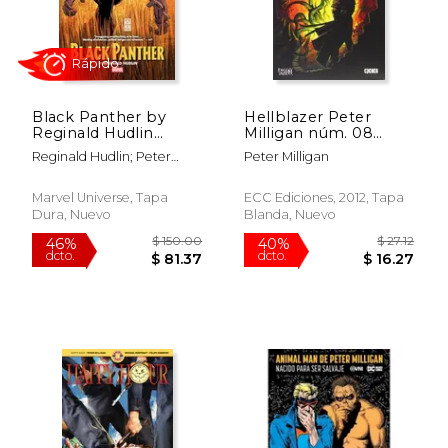
Black Panther by
Hellblazer Peter
Reginald Hudlin
Milligan núm. 08
Omnibus John
(Hellblazer de Peter
Reginald Hudlin; Peter
Peter Milligan
Romita jr. Cover (en
Milligan)
Milligan
Inglés)
Marvel Universe, Tapa
ECC Ediciones, 2012, Tapa
Dura, Nuevo
Blanda, Nuevo
$ 28.99
$ 18
15%
40%
dcto.
dcto.
$ 24.64
$ 11.