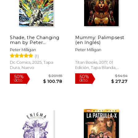
Shade, the Changing
Mummy: Palimpsest
man by Peter
(en Inglés)
Milligan and Chris
Peter Milligan
Peter Milligan
Bachalo Omnibus
(1)
Vol. 1 (en Inglés)
Dc Comics, 2025, Tapa
Titan Books, 2017, 01
Dura, Nuevo
Edición, Tapa Blanda,
Nuevo
$ 61.60
$ 104.
50%
50%
dcto.
dcto.
$ 30.80
$ 52.