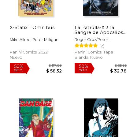
X-Statix 1 Omnibus
La Patrulla-X 3 la
Sangre de Apocalipsis
Marvel Must-Have
Mike Allred, Peter Milligan
Roger Cruz/Peter
Milligan/Salvador Larro
(2)
Panini Comics, 2022,
Panini Comics, Tapa
Nuevo
Blanda, Nuevo