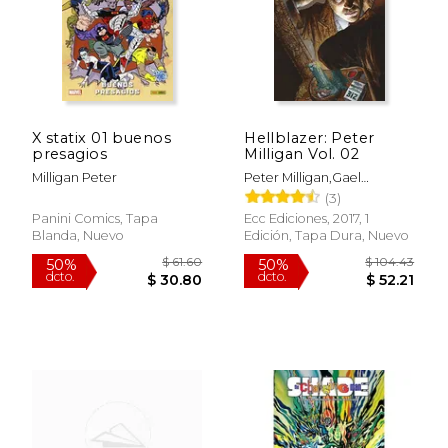
X statix 01 buenos
Hellblazer: Peter
presagios
Milligan Vol. 02
Milligan Peter
Peter Milligan,Gael
Bertrand
(3)
$ 57.11
$ 39.
50%
50%
Panini Comics, Tapa
Ecc Ediciones, 2017, 1
dcto.
dcto.
$ 28.55
$ 19.
Blanda, Nuevo
Edición, Tapa Dura, Nuevo