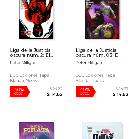
$ 38.63
$ 32.
50%
40%
dcto.
dcto.
$ 19.32
$ 19.
Liga de la Justicia
Liga de la Justicia
oscura núm. 2: El
oscura núm. 03: El
alzamiento de los
alzamiento de los
Peter Milligan
Peter Milligan
vampiros. Parte 1
vampiros. Parte 2
(Liga de la Justicia
oscura (Nuevo
ECC Ediciones, Tapa
ECC Ediciones, Tapa
Universo DC))
Blanda, Nuevo
Blanda, Nuevo