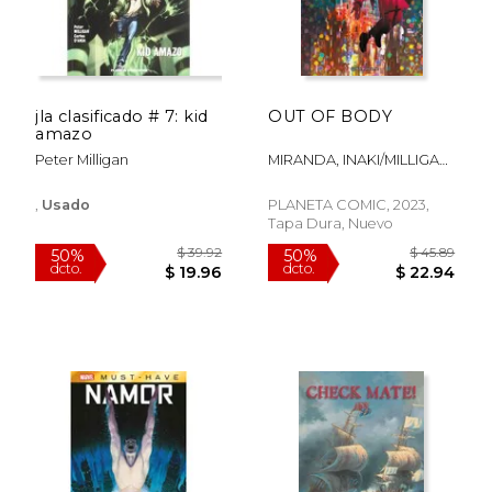
jla clasificado # 7: kid
OUT OF BODY
amazo
Peter Milligan
MIRANDA, INAKI/MILLIGAN,
PETER
,
Usado
PLANETA COMIC, 2023,
Tapa Dura, Nuevo
$ 201.55
$ 54.
50%
50%
dcto.
dcto.
$ 100.78
$ 27.