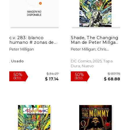
c.v. 283: blanco
Shade, The Changing
humano # zonas de
Man de Peter Millgan
choque
y Chris Bachalo 1
Peter Milligan
Peter Milligan; Chris
Bachalo
,
Usado
DC Comics, 2025, Tapa
Dura, Nuevo
$ 53.22
$ 55.
50%
50%
dcto.
dcto.
$ 26.61
$ 27.