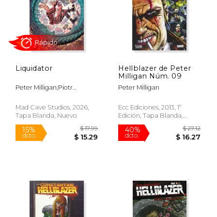
Liquidator
Hellblazer de Peter
Milligan Núm. 09
Peter Milligan;Piotr
Peter Milligan
Kowalski
$ 19.99
$ 69.
15%
50%
dcto.
dcto.
$ 16.99
$ 34.
Mad Cave Studios, 2026,
Ecc Ediciones, 2013, 1º
Tapa Blanda, Nuevo
Edición, Tapa Blanda,
Nuevo