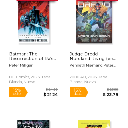
tendría su propia serie, mientras que la
más extraña "Paradax" tuvo una serie de
dos números publicada por Vortex Comics
en 1987.
Batman: The
Judge Dredd.
Resurrection of Ra's
Nordland Rising (en
Al Ghul (New Edition)
Inglés)
Peter Milligan
Kenneth Niemand;Peter
(en Inglés)
Milligan;Arthur Wyatt
DC Comics, 2026, Tapa
2000 AD, 2026, Tapa
Blanda, Nuevo
Blanda, Nuevo
$ 24.99
$ 27.