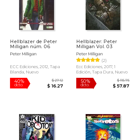
Rápido
Hellblazer de Peter
Hellblazer: Peter
Milligan núm. 06
Milligan Vol. 03
Peter Milligan
Peter Milligan
(2)
ECC Ediciones, 2012, Tapa
Ecc Ediciones, 2017, 1
Blanda, Nuevo
Edición, Tapa Dura, Nuevo
$ 17.99
$ 27
15%
40%
dcto.
dcto.
$ 15.29
$ 16.