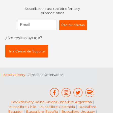
Suscríbete para recibir ofertas y
promociones
¿Necesitas ayuda?
$ 52.71
$ 51
50%
40%
dcto.
dcto.
$ 26.35
$ 30.
Ir a Centro de Soporte
BookDelivery
. Derechos Reservados.
Bookdelivery Reino Unido
Buscalibre Argentina
|
Buscalibre Chile
|
Buscalibre Colombia
|
Buscalibre
Ecuador
|
Buscalibre España
|
Buscalibre Uruguay
|