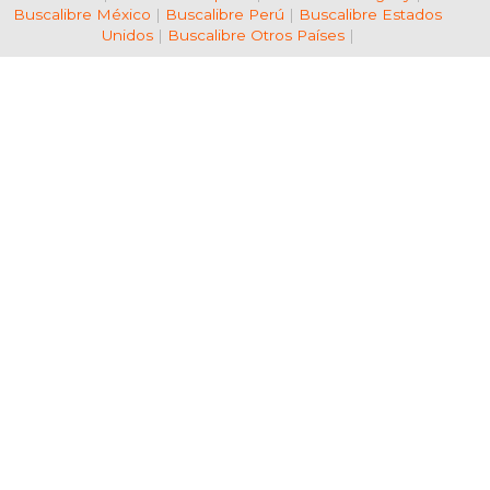
Buscalibre México
|
Buscalibre Perú
|
Buscalibre Estados
Unidos
|
Buscalibre Otros Países
|