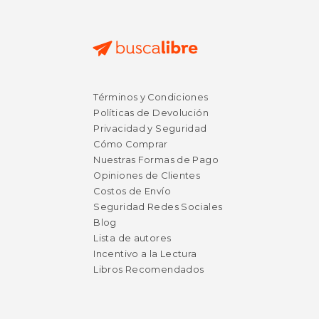
$ 47.64
$ 38.
50%
50%
Términos y Condiciones
dcto.
dcto.
$ 23.82
$ 19.
Políticas de Devolución
Privacidad y Seguridad
Cómo Comprar
Nuestras Formas de Pago
Opiniones de Clientes
Costos de Envío
Seguridad Redes Sociales
Blog
Lista de autores
Incentivo a la Lectura
Libros Recomendados