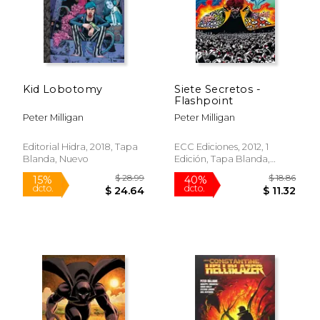
Kid Lobotomy
Siete Secretos -
Flashpoint
Peter Milligan
Peter Milligan
Editorial Hidra, 2018, Tapa
ECC Ediciones, 2012, 1
Blanda, Nuevo
Edición, Tapa Blanda,
Nuevo
$ 27.12
$ 115
40%
50%
dcto.
dcto.
$ 16.27
$ 57.