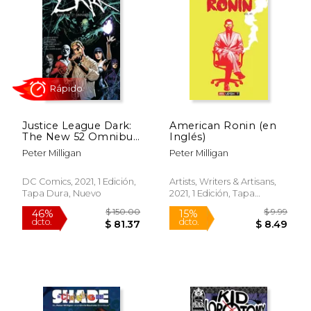
15%
15%
dcto.
dcto.
$ 21.24
$ 23.
Justice League Dark:
American Ronin (en
The New 52 Omnibus
Inglés)
(en Inglés)
Peter Milligan
Peter Milligan
DC Comics, 2021, 1 Edición,
Artists, Writers & Artisans,
Tapa Dura, Nuevo
2021, 1 Edición, Tapa
Rápido
Blanda, Nuevo