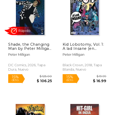
$ 150.00
$ 9.
46%
15%
dcto.
dcto.
$ 81.37
$ 8.
Shade, the Changing
Kid Lobotomy, Vol. 1:
Man by Peter Milligan
A lad Insane (en
and Chris Bachalo
Inglés)
Peter Milligan
Peter Milligan
Omnibus Vol. 2 (en
Inglés)
DC Comics, 2026, Tapa
Black Crown, 2018, Tapa
Dura, Nuevo
Blanda, Nuevo
Rápido