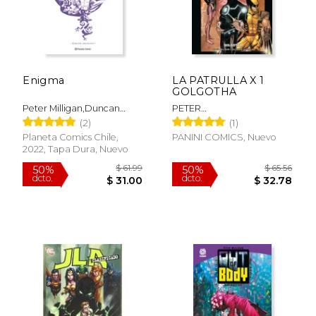
Enigma
LA PATRULLA X 1
GOLGOTHA
Peter Milligan,Duncan
PETER
Fegredo
MILLIGAN/SALVADOR
(2)
(1)
LARROCA
Planeta Comics Chile,
PANINI COMICS, Nuevo
2022, Tapa Dura, Nuevo
$ 34.27
$ 137
50%
50%
dcto.
dcto.
$ 17.14
$ 68.