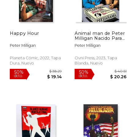
Happy Hour
Animal man de Peter
Milligan Nacido Para
ser Salvaje
Peter Milligan
Peter Milligan
Rápido
Planeta Cómic, 2022, Tapa
Ovni Press, 2023, Tapa
Dura, Nuevo
Blanda, Nuevo
$ 150.00
$ 27
46%
40%
dcto.
dcto.
$ 81.37
$ 16.