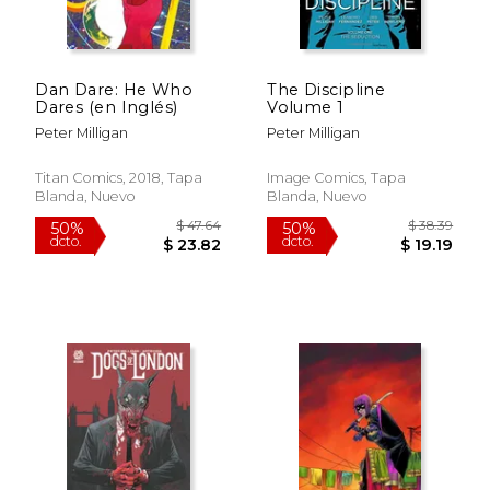
$ 39.92
$ 45.
50%
50%
dcto.
dcto.
$ 19.96
$ 22.
Dan Dare: He Who
The Discipline
Dares (en Inglés)
Volume 1
Peter Milligan
Peter Milligan
Titan Comics, 2018, Tapa
Image Comics, Tapa
Blanda, Nuevo
Blanda, Nuevo