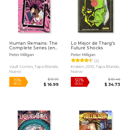
Human Remains: The
Lo Mejor de Tharg's
$ 26.59
$ 20.
Complete Series (en
Future Shocks
15%
15%
dcto.
dcto.
Inglés)
$ 22.60
$ 17.
Peter Milligan
Peter Milligan
(2)
Vault Comics, Tapa Blanda,
Kraken, 2010, Tapa Blanda,
Nuevo
Nuevo