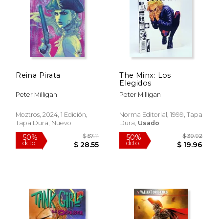
$ 17.99
$ 48.
15%
50%
dcto.
dcto.
$ 15.29
$ 24.
Reina Pirata
The Minx: Los
Elegidos
Peter Milligan
Peter Milligan
Moztros, 2024, 1 Edición,
Norma Editorial, 1999, Tapa
Tapa Dura, Nuevo
Dura,
Usado