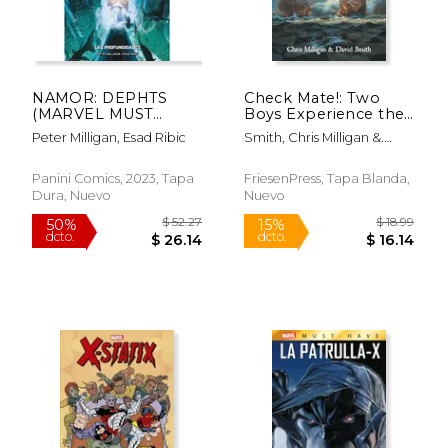
NAMOR: DEPHTS
Check Mate!: Two
(MARVEL MUST
Boys Experience the
HAVE) - HC: Pasta
Life and Death Fight
Peter Milligan, Esad Ribic
Smith, Chris Milligan &.
Dura en Español
for Control of the
David ; Rindlisbacher,
Hudson Bay Fur Trade
Peter ; Back, Francis
(en Inglés)
Panini Comics, 2023, Tapa
FriesenPress, Tapa Blanda,
Dura, Nuevo
Nuevo
$ 61.99
$ 65.
50%
50%
dcto.
dcto.
$ 31.00
$ 32.