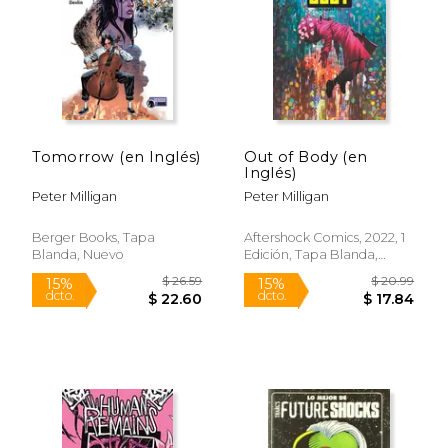
$ 49.99
$ 14.
15%
15%
dcto.
dcto.
$ 42.49
$ 12.
Tomorrow (en Inglés)
Out of Body (en
Inglés)
Peter Milligan
Peter Milligan
Berger Books, Tapa
Aftershock Comics, 2022, 1
Blanda, Nuevo
Edición, Tapa Blanda,
Nuevo