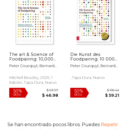
The art & Science of
Die Kunst des
Foodpairing: 10,000
Foodpairing: 10 000
Flavour Matches That
Geschmacks- und
Peter Coucquyt; Bernard
Peter Coucquyt; Bernard
Will Transform the
Aromakombinationen
Lahousse; Johan
Lahousse
way you eat (en
für Mehr Genuss in
Langenbick
Inglés)
der Küche (en
Mitchell Beazley, 2020, 1
, Tapa Dura, Nuevo
Alemán)
Edición, Tapa Dura, Nuevo
Se han encontrado pocos libros. Puedes
Repetir
$ 93.97
$ 118