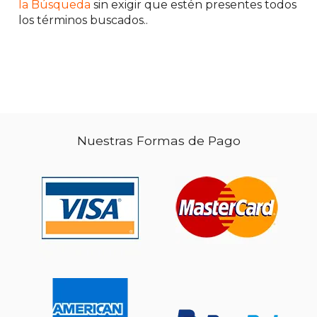
50%
50%
la Búsqueda
sin exigir que estén presentes todos
dcto.
dcto.
$ 46.98
$ 59.
los términos buscados..
Nuestras Formas de Pago