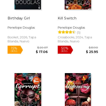
$ 18.00
$ 19.
15%
15%
dcto.
dcto.
$ 15.30
$ 16.
Birthday Girl
Kill Switch
Penelope Douglas
Penelope Douglas
(5)
Booket, 2026, Tapa
Crossbooks, 2024, Tapa
Blanda, Nuevo
Blanda, Nuevo
Rápido
Rápido