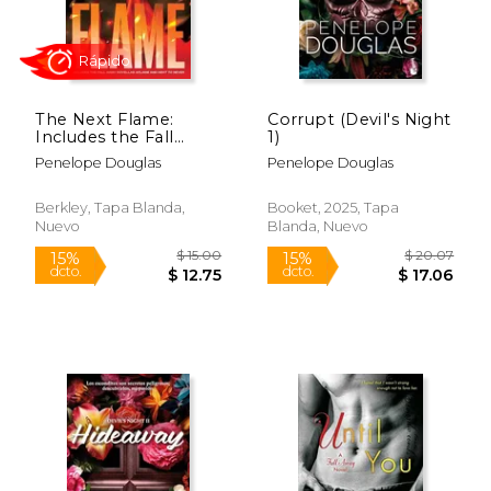
The Next Flame:
Corrupt (Devil's Night
Includes the Fall
1)
Away Novellas Aflame
Penelope Douglas
Penelope Douglas
and Next to Never
Rápido
(The Fall Away Series)
(en Inglés)
Berkley, Tapa Blanda,
Booket, 2025, Tapa
Nuevo
Blanda, Nuevo
$ 22.95
$ 19.
15%
19%
dcto.
dcto.
$ 19.51
$ 15.