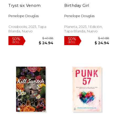
Tryst six Venom
Birthday Girl
Penelope Douglas
Penelope Douglas
Crossbooks, 2023, Tapa
Planeta, 2023, 1 Edición,
Blanda, Nuevo
Tapa Blanda, Nuevo
$ 55.16
$ 7.
50%
12%
dcto.
dcto.
$ 27.58
$ 7.