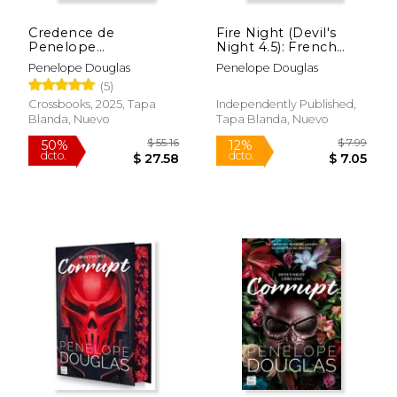
Credence de
Fire Night (Devil's
Penelope
Night 4.5): French
Douglas(Crossbooks)
Edition (en Francés)
Penelope Douglas
Penelope Douglas
(5)
Crossbooks, 2025, Tapa
Independently Published,
Blanda, Nuevo
Tapa Blanda, Nuevo
$ 51.90
$ 51.
50%
50%
dcto.
dcto.
$ 25.95
$ 25.