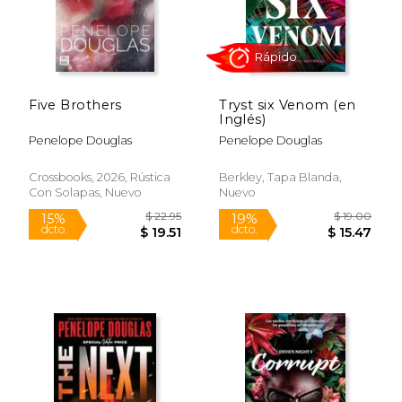
Five Brothers
Tryst six Venom (en
Rápido
Inglés)
Penelope Douglas
Penelope Douglas
Crossbooks, 2026, Rústica
Berkley, Tapa Blanda,
Con Solapas, Nuevo
Nuevo
$ 20.07
$ 12
15%
15%
dcto.
dcto.
$ 17.06
$ 10.