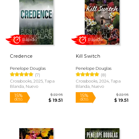
15%
15%
dcto.
dcto.
$ 11.05
$ 19.
Credence
Kill Switch
Penelope Douglas
Penelope Douglas
(7)
(8)
Crossbooks, 2025, Tapa
Crossbooks, 2024, Tapa
Blanda, Nuevo
Blanda, Nuevo
Rápido
Rápido