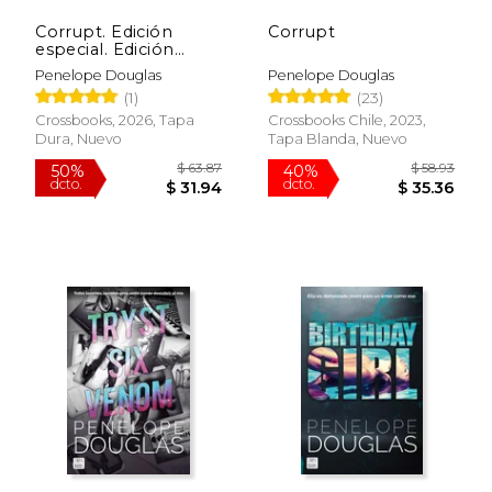
Corrupt. Edición
Corrupt
especial. Edición
especial con cantos
Penelope Douglas
Penelope Douglas
tintados
(1)
(23)
Crossbooks, 2026, Tapa
Crossbooks Chile, 2023,
Dura, Nuevo
Tapa Blanda, Nuevo
$ 44.05
$ 51.
40%
50%
dcto.
dcto.
$ 26.43
$ 25.