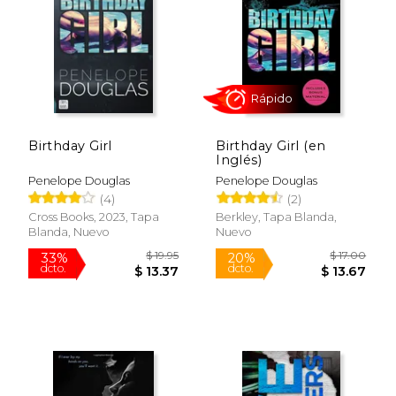
$ 22.95
$ 18.
15%
22%
dcto.
dcto.
$ 19.51
$ 14.
Birthday Girl
Birthday Girl (en
Inglés)
Penelope Douglas
Penelope Douglas
(4)
(2)
Cross Books, 2023, Tapa
Berkley, Tapa Blanda,
Blanda, Nuevo
Nuevo
Rápido