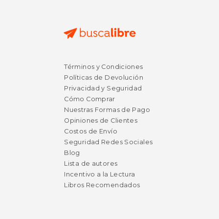
$ 66.51
$ 63
50%
40%
Términos y Condiciones
dcto.
dcto.
$ 33.25
$ 38.
Políticas de Devolución
Privacidad y Seguridad
Cómo Comprar
Nuestras Formas de Pago
Opiniones de Clientes
Costos de Envío
Seguridad Redes Sociales
Blog
Lista de autores
Incentivo a la Lectura
Libros Recomendados