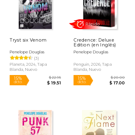
Rápido
Rápido
Tryst six Venom
Credence: Deluxe
Edition (en Inglés)
Penelope Douglas
Penelope Douglas
(3)
Planeta, 2024, Tapa
Penguin, 2026, Tapa
Blanda, Nuevo
Blanda, Nuevo
$ 18.00
$ 19.
15%
15%
dcto.
dcto.
$ 15.30
$ 16.