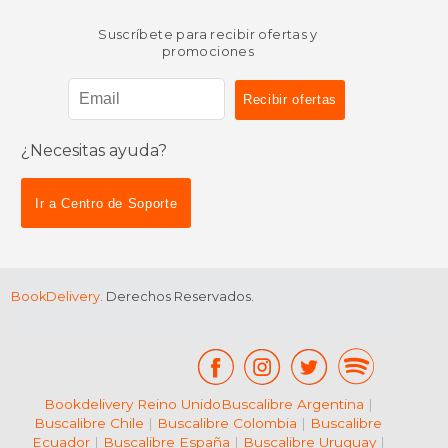
Suscríbete para recibir ofertas y
promociones
¿Necesitas ayuda?
$ 55.88
$ 58.
40%
40%
dcto.
dcto.
$ 33.53
$ 35.
Ir a Centro de Soporte
BookDelivery
. Derechos Reservados.
Bookdelivery Reino Unido
Buscalibre Argentina
|
Buscalibre Chile
|
Buscalibre Colombia
|
Buscalibre
Ecuador
|
Buscalibre España
|
Buscalibre Uruguay
|