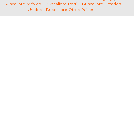
Buscalibre México
|
Buscalibre Perú
|
Buscalibre Estados
Unidos
|
Buscalibre Otros Países
|