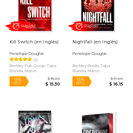
Rápido
Rápido
Kill Switch (en Inglés)
Nightfall (en Inglés)
Penelope Douglas
Penelope Douglas
(1)
$ 17.00
$ 18.
15%
15%
dcto.
dcto.
$ 14.45
$ 15.
Berkley Pub Group, Tapa
Berkley Books, Tapa
Blanda, Nuevo
Blanda, Nuevo