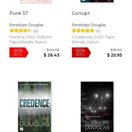
Rápido
Punk 57
Corrupt
Penelope Douglas
Penelope Douglas
(8)
(6)
Planeta, 2022, 1 Edición,
Crossbooks, 2023, Tapa
Tapa Blanda, Nuevo
Blanda, Nuevo
$ 54.00
$ 37.
15%
40%
dcto.
dcto.
$ 45.90
$ 22.