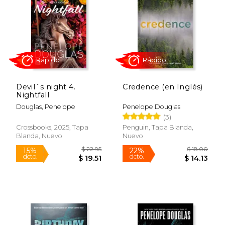
$ 22.95
$ 22.
15%
15%
dcto.
dcto.
$ 19.51
$ 19.
Devil´s night 4.
Credence (en Inglés)
Nightfall
Douglas, Penelope
Penelope Douglas
(3)
Crossbooks, 2025, Tapa
Penguin, Tapa Blanda,
Blanda, Nuevo
Nuevo
Rápido
Rápido