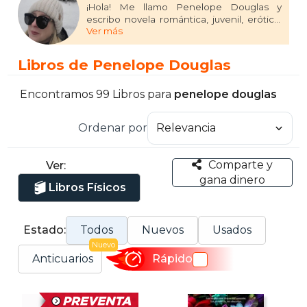
¡Hola! Me llamo Penelope Douglas y
escribo novela romántica, juvenil, erótica,
Ver más
algo de contemporánea… lo que sea que
me llame la atención en ese momento.
Creo que un buen escritor es capaz de
Libros de Penelope Douglas
hilar cualquier historia de forma que el
lector conecte con ella, y eso es lo que me
esfuerzo por hacer con cada libro que
Encontramos 99 Libros para
penelope douglas
escribo. No hay muchos temas que sean
demasiado tabú para mí.
Ordenar por
Me encanta romper las reglas y salir de mi
zona de confort.
Comparte y
Ver:
gana dinero
Libros Físicos
Estado:
Todos
Nuevos
Usados
Nuevo
Anticuarios
Rápido