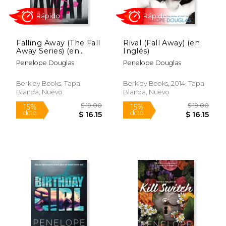
$ 20.07
$ 18.
15%
15%
dcto.
dcto.
$ 17.06
$ 15.
Falling Away (The Fall
Rival (Fall Away) (en
Away Series) (en
Inglés)
Inglés)
Penelope Douglas
Penelope Douglas
Berkley Books, Tapa
Berkley Books, 2014, Tapa
Blanda, Nuevo
Blanda, Nuevo
Rápido
Rápido