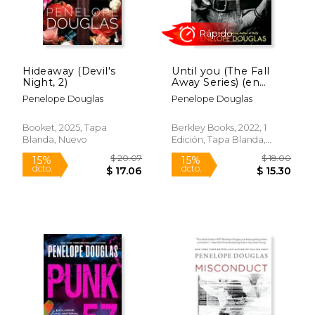
Hideaway (Devil's
Until you (The Fall
Night, 2)
Away Series) (en
Inglés)
Penelope Douglas
Penelope Douglas
Booket, 2025, Tapa
Berkley Books, 2022, 1
Blanda, Nuevo
Edición, Tapa Blanda,
Rápido
Nuevo
$ 15.00
$ 20.
15%
15%
dcto.
dcto.
$ 12.75
$ 17.