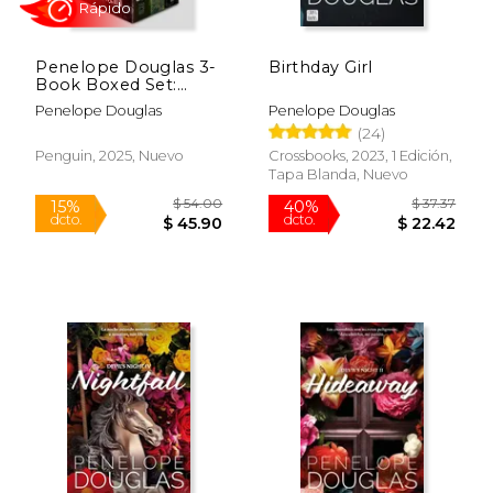
Penelope Douglas 3-
Birthday Girl
Book Boxed Set:
Birthday Girl,
Penelope Douglas
Penelope Douglas
Credence, and Five
(24)
$ 20.07
$ 51.
Brothers (en Inglés)
15%
50%
dcto.
dcto.
$ 17.06
$ 25.
Penguin, 2025, Nuevo
Crossbooks, 2023, 1 Edición,
Tapa Blanda, Nuevo