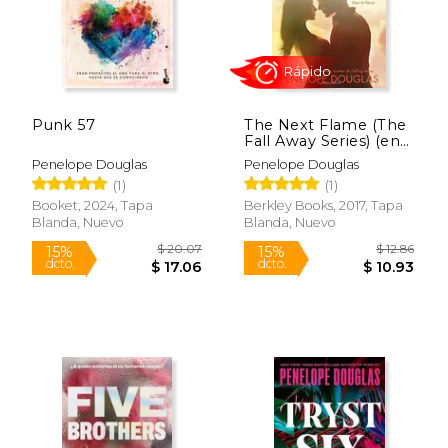
Rápido
Punk 57
The Next Flame (The
Fall Away Series) (en
Inglés)
Penelope Douglas
Penelope Douglas
(1)
(1)
Booket, 2024, Tapa
Berkley Books, 2017, Tapa
Blanda, Nuevo
Blanda, Nuevo
$ 22.95
$ 20.
15%
15%
dcto.
dcto.
$ 19.51
$ 17.