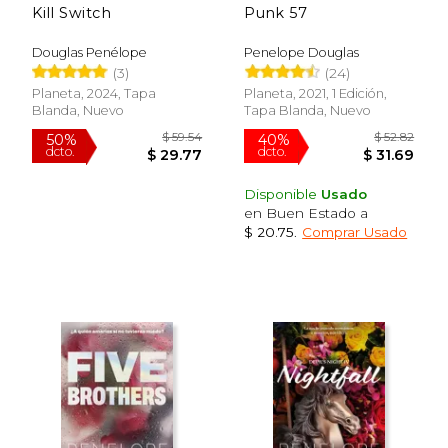
Kill Switch
Punk 57
Douglas Penélope
Penelope Douglas
(3)
(24)
Planeta, 2024, Tapa
Planeta, 2021, 1 Edición,
Blanda, Nuevo
Tapa Blanda, Nuevo
Disponible
Usado
en Buen Estado a
$ 20.75
.
Comprar Usado
$ 63.87
$ 58.
50%
40%
dcto.
dcto.
$ 31.94
$ 35.