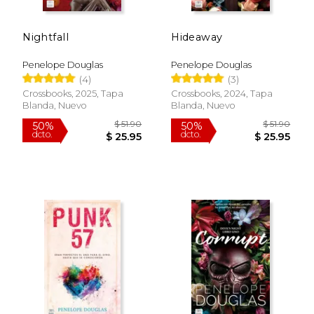
Nightfall
Hideaway
Penelope Douglas
Penelope Douglas
(4)
(3)
Crossbooks, 2025, Tapa
Crossbooks, 2024, Tapa
Blanda, Nuevo
Blanda, Nuevo
$ 39.29
$ 58
50%
50%
dcto.
dcto.
$ 19.65
$ 29.