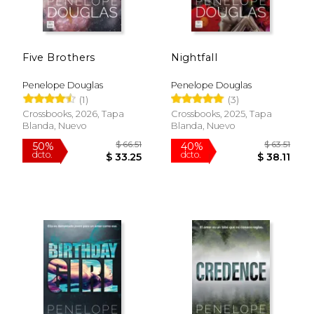
Five Brothers
Nightfall
Penelope Douglas
Penelope Douglas
(1)
(3)
Crossbooks, 2026, Tapa
Crossbooks, 2025, Tapa
Blanda, Nuevo
Blanda, Nuevo
$ 49.88
$ 49.
50%
50%
dcto.
dcto.
$ 24.94
$ 24.