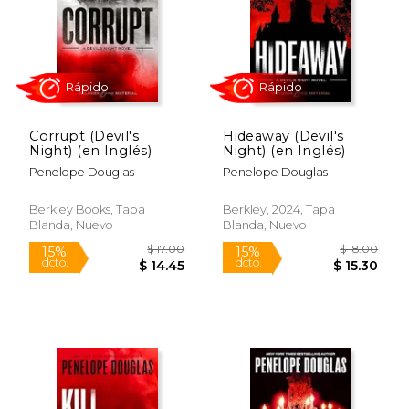
Corrupt (Devil's
Hideaway (Devil's
$ 19.00
$ 19.
Night) (en Inglés)
Night) (en Inglés)
26%
23%
dcto.
dcto.
$ 14.15
$ 14.
Penelope Douglas
Penelope Douglas
Berkley Books, Tapa
Berkley, 2024, Tapa
Blanda, Nuevo
Blanda, Nuevo