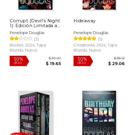
Corrupt (Devil's Night
Hideaway
$ 19.00
$ 19.
1): Edición Limitada a
15%
15%
dcto.
dcto.
Precio Especial
$ 16.15
$ 16.
Penelope Douglas
Penelope Douglas
(3)
(5)
Booket, 2024, Tapa
Crossbooks, 2024, Tapa
Blanda, Nuevo
Blanda, Nuevo