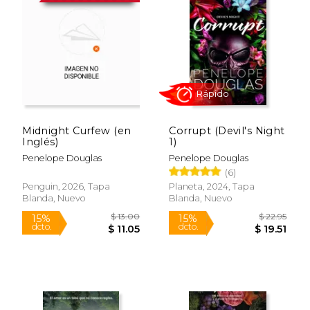
Midnight Curfew (en
Corrupt (Devil's Night
Inglés)
1)
Penelope Douglas
Penelope Douglas
(6)
Rápido
Penguin, 2026, Tapa
Planeta, 2024, Tapa
Blanda, Nuevo
Blanda, Nuevo
$ 13.00
$ 22.