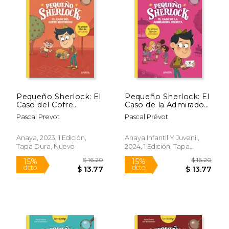
Pequeño Sherlock: El
Pequeño Sherlock: El
Caso del Cofre
Caso de la Admiradora
Misterioso
Secreta
Pascal Prevot
Pascal Prévot
Anaya, 2023, 1 Edición,
Anaya Infantil Y Juvenil,
Tapa Dura, Nuevo
2024, 1 Edición, Tapa
Blanda, Nuevo
$ 16.20
$ 16.