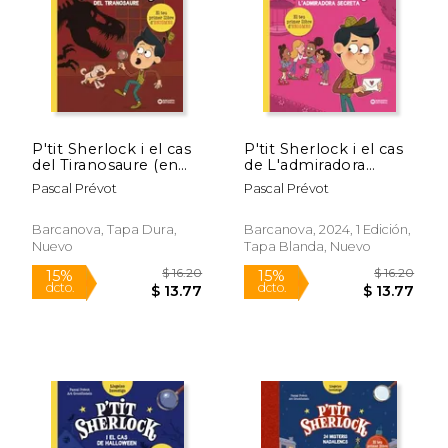
P'tit Sherlock i el cas
P'tit Sherlock i el cas
$ 16.20
$ 16.
del Tiranosaure (en
de L'admiradora
15%
15%
dcto.
dcto.
Catalán)
Secreta (en Catalán)
$ 13.77
$ 13.
Pascal Prévot
Pascal Prévot
Barcanova, Tapa Dura,
Barcanova, 2024, 1 Edición,
Nuevo
Tapa Blanda, Nuevo