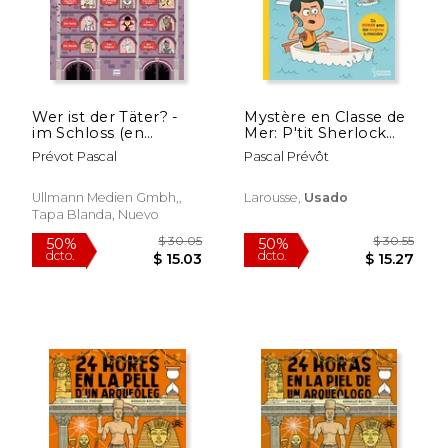
Wer ist der Täter? -
Mystère en Classe de
im Schloss (en
Mer: P'tit Sherlock
Alemán)
(en Francés)
Prévot Pascal
Pascal Prévôt
Ullmann Medien Gmbh,,
Larousse,
Usado
Tapa Blanda, Nuevo
$ 49.98
$ 49.
50%
50%
dcto.
dcto.
$ 24.99
$ 24.