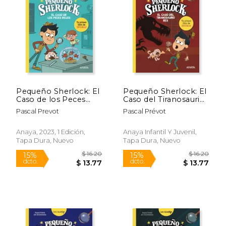
15%
15%
dcto.
dcto.
$ 13.77
$ 13.
Pequeño Sherlock: El
Pequeño Sherlock: El
Caso de los Peces
Caso del Tiranosaurio
Rojos
Rex: Tu Primer Libro
Pascal Prevot
Pascal Prévot
de Enigmas
Anaya, 2023, 1 Edición,
Anaya Infantil Y Juvenil,
Tapa Dura, Nuevo
Tapa Dura, Nuevo