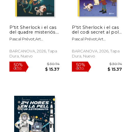
P'tit Sherlock i el cas
P'tit Sherlock i el cas
del quadre misteriós.
del codi secret al pol
El teu primer llibre
Nord. El teu primer
Pascal Prévot;Art
Pascal Prévot;Art
d'enigmes (en Català,)
llibre d'enigmes (en
Grootfontein;Miquel
Grootfontein;Miquel
Català,)
Pujadó
Pujadó
BARCANOVA, 2026, Tapa
BARCANOVA, 2026, Tapa
Dura, Nuevo
Dura, Nuevo