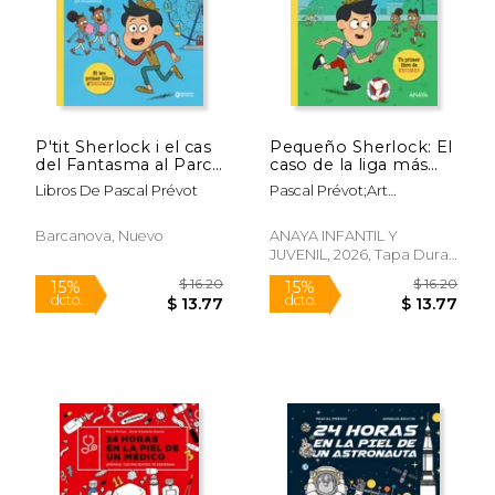
P'tit Sherlock i el cas
Pequeño Sherlock: El
del Fantasma al Parc
caso de la liga más
D'atraccions de Pascal
caótica. Tu primer
Libros De Pascal Prévot
Pascal Prévot;Art
Prévot(Barcanova)
libro de enigmas
Grootfontein;Sara Bueno
(en Catalán)
Carrero
Barcanova, Nuevo
ANAYA INFANTIL Y
JUVENIL, 2026, Tapa Dura,
$ 16.20
$ 25
15%
15%
Nuevo
dcto.
dcto.
$ 13.77
$ 21.