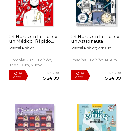
24 Horas en la Piel de
24 Horas en la Piel de
un Médico: Rápido,
un Astronauta
tus Pacientes te
Pascal Prévot
Pascal Prévot; Arnaud
Esperan! (Imagina)
Boutin
Librooks, 2021, 1 Edición,
Imagina, 1 Edición, Nuevo
Tapa Dura, Nuevo
$ 16.20
$ 16.
15%
15%
dcto.
dcto.
$ 13.77
$ 13.