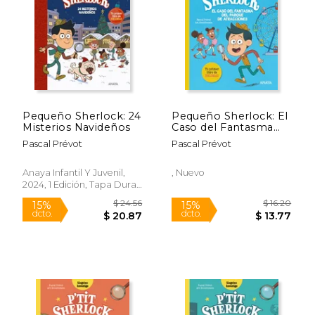
$ 16.20
$ 16.
15%
15%
dcto.
dcto.
$ 13.77
$ 13.
Pequeño Sherlock: 24
Pequeño Sherlock: El
Misterios Navideños
Caso del Fantasma
del Parque de
Pascal Prévot
Pascal Prévot
Atracciones: Tu
Primer Libro de
Enigmas
Anaya Infantil Y Juvenil,
, Nuevo
2024, 1 Edición, Tapa Dura,
Nuevo