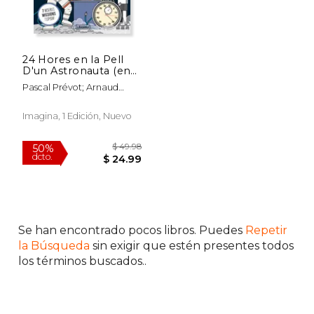
$ 49.98
$ 30.
50%
50%
dcto.
dcto.
$ 24.99
$ 15.
24 Hores en la Pell
D'un Astronauta (en
Catalán)
Pascal Prévot; Arnaud
Boutin
Imagina, 1 Edición, Nuevo
Se han encontrado pocos libros. Puedes
Repetir
la Búsqueda
sin exigir que estén presentes todos
los términos buscados..