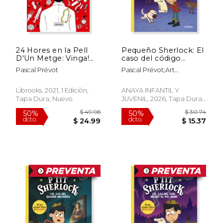
24 Hores en la Pell
Pequeño Sherlock: El
D'Un Metge: Vinga!
caso del código
Els Teus Pacients
secreto en el Polo
Pascal Prévot
Pascal Prévot;Art
T'Esperen! (Imagina)
Norte. Tu primer
Grootfontein;Sara Bueno
(en Catalán)
libro de enigmas
Carrero
Librooks, 2021, 1 Edición,
ANAYA INFANTIL Y
Tapa Dura, Nuevo
JUVENIL, 2026, Tapa Dura,
Nuevo
$ 49.98
$ 49.
50%
50%
dcto.
dcto.
$ 24.99
$ 24.