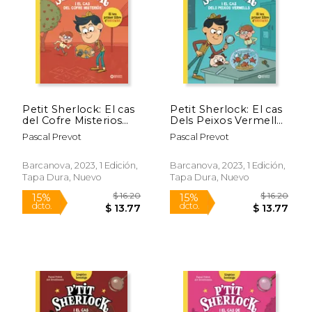
$ 24.56
$ 16.
15%
15%
dcto.
dcto.
$ 20.87
$ 13.
Petit Sherlock: El cas
Petit Sherlock: El cas
del Cofre Misterios
Dels Peixos Vermells
(en Catalán)
(en Catalán)
Pascal Prevot
Pascal Prevot
Barcanova, 2023, 1 Edición,
Barcanova, 2023, 1 Edición,
Tapa Dura, Nuevo
Tapa Dura, Nuevo