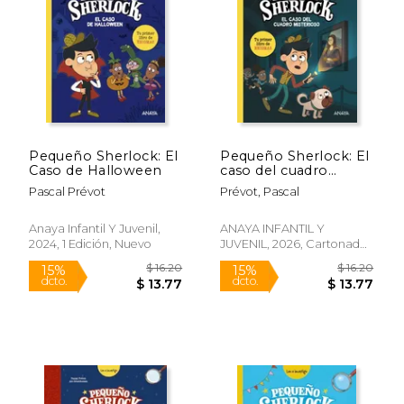
$ 16.20
$ 16.
15%
15%
dcto.
dcto.
$ 13.77
$ 13.
Pequeño Sherlock: El
Pequeño Sherlock: El
Caso de Halloween
caso del cuadro
misterioso (en
Pascal Prévot
Prévot, Pascal
Castellano)
Anaya Infantil Y Juvenil,
ANAYA INFANTIL Y
2024, 1 Edición, Nuevo
JUVENIL, 2026, Cartonado,
Nuevo