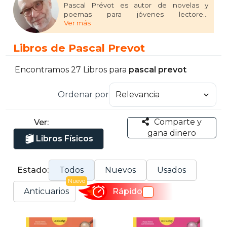
Pascal Prévot es autor de novelas y
poemas para jóvenes lectores.
Ver más
Galardonado con el Gulli Novel en 2016,
publica en editoriales como Bayard, Milan
o Larousse.
Libros de Pascal Prevot
Encontramos 27 Libros para
pascal prevot
Ordenar por
Comparte y
Ver:
gana dinero
Libros Físicos
Estado:
Todos
Nuevos
Usados
Nuevo
Anticuarios
Rápido