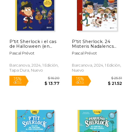
P'tit Sherlock i el cas
P'tit Sherlock. 24
de Halloween (en
Misteris Nadalencs
Catalán)
(en Catalán)
Pascal Prévot
Pascal Prévot
$ 16.20
$ 16.
15%
15%
dcto.
dcto.
$ 13.77
$ 13.
Barcanova, 2024, 1 Edición,
Barcanova, 2024, 1 Edición,
Tapa Dura, Nuevo
Nuevo