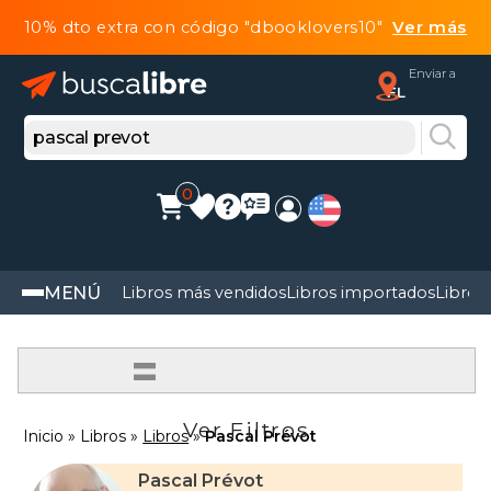
10% dto extra con código "dbooklovers10"
Ver más
Enviar a
FL
0
MENÚ
Libros más vendidos
Libros importados
Libros
=
Ver Filtros
Inicio
Libros
Libros
Pascal Prévot
Pascal Prévot