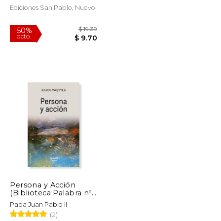
Ediciones San Pablo, Nuevo
$ 25.37
$ 19.39
50%
dcto.
$ 21.57
$ 9.70
Persona y Acción
(Biblioteca Palabra nº
40)
Papa Juan Pablo II
(2)