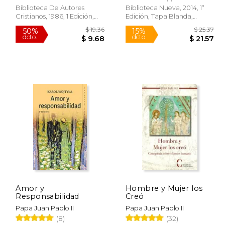
Biblioteca De Autores
Biblioteca Nueva, 2014, 1ª
Cristianos, 1986, 1 Edición,
Edición, Tapa Blanda,
Tapa Blanda, Nuevo
Nuevo
$ 19.46
$ 19.36
50%
15%
dcto.
dcto.
16.54
$ 9.68
Amor y
Hombre y Mujer los
Responsabilidad
Creó
Papa Juan Pablo II
Papa Juan Pablo II
(8)
(32)