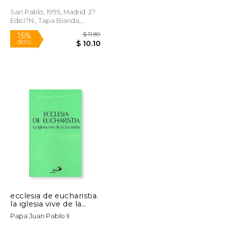
Jean-Paul II
San Pablo, 1995, Madrid. 2?
Edici?n., Tapa Blanda,
Nuevo
$ 16.81
$ 11.89
15%
dcto.
$ 14.29
$ 10.10
ecclesia de eucharistia.
la iglesia vive de la
eucaristía
Papa Juan Pablo II