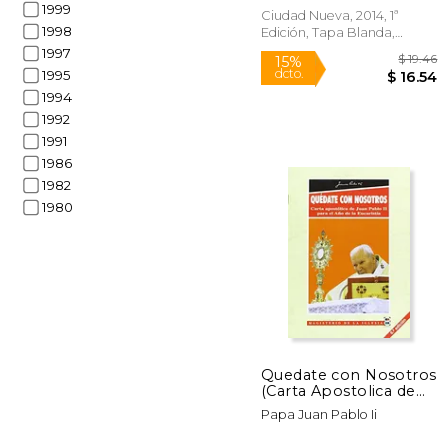
1999
Ciudad Nueva, 2014, 1ª
1998
Edición, Tapa Blanda,
Nuevo
1997
1995
1994
1992
1991
1986
1982
1980
15%
dcto.
$ 
Quedate con Nosotros
(Carta Apostolica de
Juan Pablo ii Para el a
Papa Juan Pablo Ii
ño de la Eucaristia)