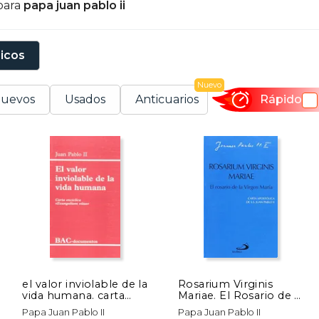
para
papa juan pablo ii
sicos
Nuevo
uevos
Usados
Anticuarios
Rápido
el valor inviolable de la
Rosarium Virginis
vida humana. carta
Mariae. El Rosario de la
encíclica 'evangelium
Virgen María: Carta
Papa Juan Pablo II
Papa Juan Pablo II
vitae'
Apostólica de Juan