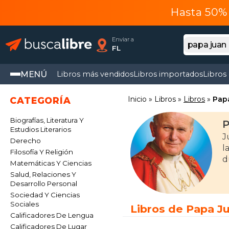
Hasta 50% 
Enviar a
FL
MENÚ
Libros más vendidos
Libros importados
Libros
Inicio
Libros
Libros
Papa
CATEGORÍA
Biografías, Literatura Y
P
Estudios Literarios
J
Derecho
l
Filosofía Y Religión
d
Matemáticas Y Ciencias
Salud, Relaciones Y
Desarrollo Personal
Sociedad Y Ciencias
Sociales
Libros de Papa Ju
Calificadores De Lengua
Calificadores De Lugar