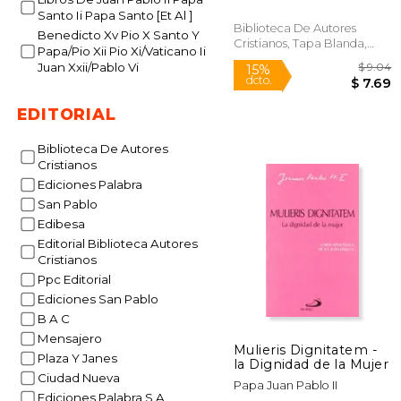
(DOCUMENTOS)
Santo Ii Papa Santo [Et Al ]
Biblioteca De Autores
Benedicto Xv Pio X Santo Y
Cristianos, Tapa Blanda,
Papa/Pio Xii Pio Xi/Vaticano Ii
Nuevo
Juan Xxii/Pablo Vi
EDITORIAL
Biblioteca De Autores
Cristianos
15%
dcto.
$
Ediciones Palabra
San Pablo
Edibesa
Editorial Biblioteca Autores
Cristianos
Ppc Editorial
Ediciones San Pablo
B A C
Mensajero
Mulieris Dignitatem -
Plaza Y Janes
la Dignidad de la Mujer
Ciudad Nueva
Papa Juan Pablo II
Ediciones Palabra S A