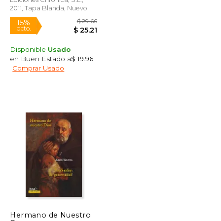
2011, Tapa Blanda, Nuevo
Disponible
Usado
en Buen Estado a
$ 19.96
.
Comprar Usado
$ 33.11
$ 29.66
15%
dcto.
$ 19.87
$ 25.21
Hermano de Nuestro