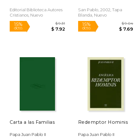
Pablo ii (Encíclicas-
Documentos)
Editorial Biblioteca Autores
San Pablo, 2002, Tapa
Cristianos, Nuevo
Blanda, Nuevo
$ 9.04
$ 9.31
15%
15%
dcto.
dcto.
 7.69
$ 7.92
Carta a las Familias
Redemptor Hominis
Papa Juan Pablo II
Papa Juan Pablo II