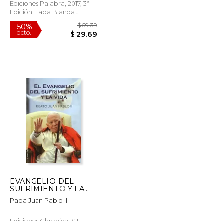
Ediciones Palabra, 2017, 3ª
Edición, Tapa Blanda,
Nuevo
$ 69.68
$ 59.39
50%
dcto.
$ 34.84
$ 29.69
EVANGELIO DEL
SUFRIMIENTO Y LA
VIDA,EL
Papa Juan Pablo II
Ediciones Chronica, S.L.,