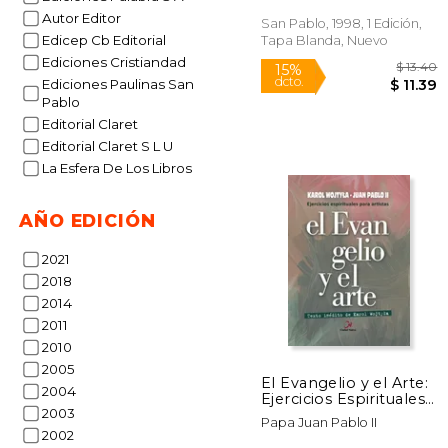
Autor Editor
San Pablo, 1998, 1 Edición,
Edicep Cb Editorial
Tapa Blanda, Nuevo
Ediciones Cristiandad
Ediciones Paulinas San
Pablo
Editorial Claret
Editorial Claret S L U
La Esfera De Los Libros
AÑO EDICIÓN
$
15%
dcto.
$
2021
2018
2014
2011
2010
2005
El Evangelio y el Arte:
2004
Ejercicios Espirituales
2003
Para Artistas
Papa Juan Pablo II
2002