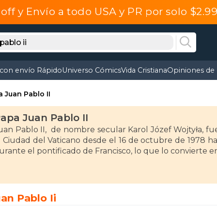
off y Envío a todo USA y PR por solo $2.
 con envío Rápido
Universo Cómics
Vida Cristiana
Opiniones de 
 Juan Pablo II
apa Juan Pablo II
uan Pablo II, ​ de nombre secular Karol Józef Wojtyła​, fu
a Ciudad del Vaticano desde el 16 de octubre de 1978 h
urante el pontificado de Francisco, lo que lo convierte en 
an Pablo Ii