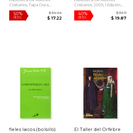
Cristianos, Tapa Dura,
Cristianos, 2005, 1 Edición,
Nuevo
Tapa Blanda,
Usado
$ 19.16
$ 34.44
50%
40%
dcto.
dcto.
 9.58
$ 17.22
fieles laicos.(bolsillo)
El Taller del Orfebre