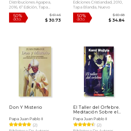
Distribuciones Agapea,
Ediciones Cristiandad, 2010,
2016, 6ª Edición, Tapa
Tapa Blanda, Nuevo
Blanda, Nuevo
$ 16.59
$ 61.46
50%
50%
dcto.
dcto.
 8.29
$ 30.73
Don Y Misterio
El Taller del Orfebre.
Meditación Sobre el
Sacramento del
Papa Juan Pablo II
Papa Juan Pablo II
Matrimonio,
(2)
(2)
Expresada a Veces en
Forma de Drama
Biblioteca De Autores
Biblioteca De Autores