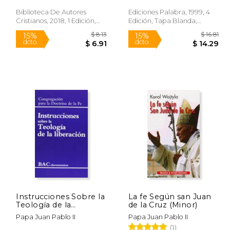
Biblioteca De Autores
Ediciones Palabra, 1999, 4
Cristianos, 2018, 1 Edición,
Edición, Tapa Blanda,
Tapa Blanda, Nuevo
Nuevo
 13.40
$ 8.13
15%
15%
dcto.
dcto.
 11.39
$ 6.91
Instrucciones Sobre la
La fe Según san Juan
Teología de la
de la Cruz (Minor)
Liberación
Papa Juan Pablo II
Papa Juan Pablo II
(1)