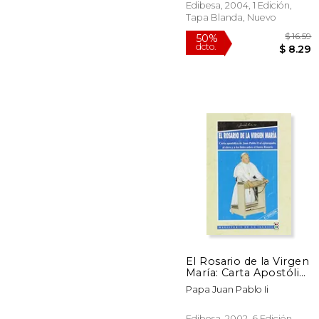
Edibesa, 2004, 1 Edición,
Tapa Blanda, Nuevo
50%
dcto.
$
El Rosario de la Virgen
María: Carta Apostólica
de Juan Pablo ii al
Papa Juan Pablo Ii
Episcopado (Libros
Varios)
Edibesa, 2002, 6 Edición,