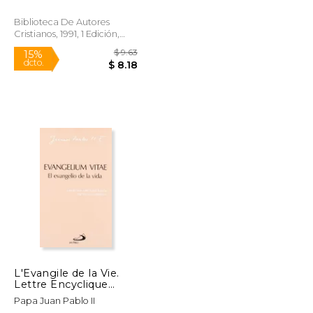
Biblioteca De Autores
Cristianos, 1991, 1 Edición,
Tapa Blanda, Nuevo
$ 9.04
$ 9.63
15%
dcto.
$ 7.69
$ 8.18
L'Evangile de la Vie.
Lettre Encyclique
Evangelium Vitae du
Papa Juan Pablo II
Souverain Pontife