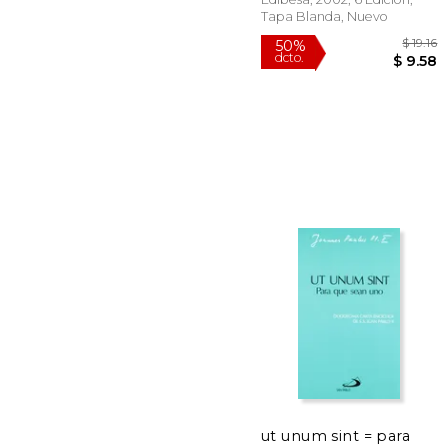
Tapa Blanda, Nuevo
50%
dcto.
$
ut unum sint = para