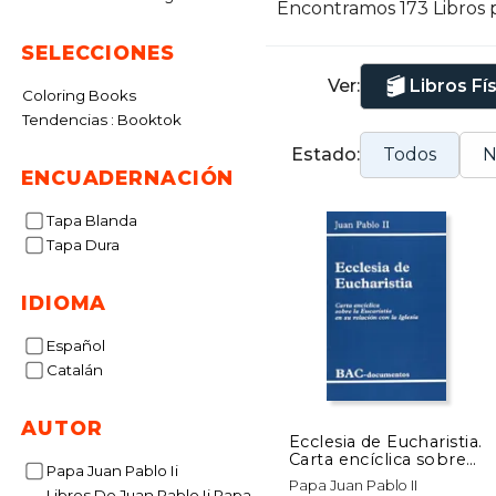
Encontramos 173 Libros 
SELECCIONES
Ver:
Libros Fí
Coloring Books
Tendencias : Booktok
Estado:
Todos
N
ENCUADERNACIÓN
Tapa Blanda
Tapa Dura
IDIOMA
Español
Catalán
AUTOR
Ecclesia de Eucharistia.
Carta encíclica sobre
Papa Juan Pablo Ii
la Eucaristía en su
Papa Juan Pablo II
relación con la Iglesia
Libros De Juan Pablo Ii Papa