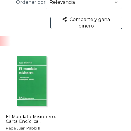
Ordenar por
Comparte y gana
dinero
El Mandato Misionero.
Carta Encíclica
"Redemptoris Missio"
Papa Juan Pablo II
(Documentos)