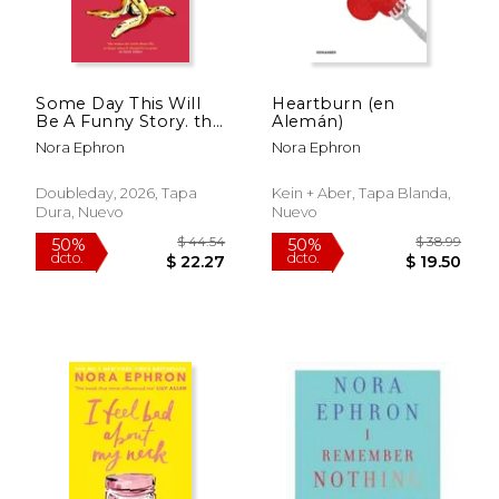
Some Day This Will
Heartburn (en
Be A Funny Story. the
Alemán)
quotable Nora
Nora Ephron
Nora Ephron
Ephron
Doubleday, 2026, Tapa
Kein + Aber, Tapa Blanda,
Dura, Nuevo
Nuevo