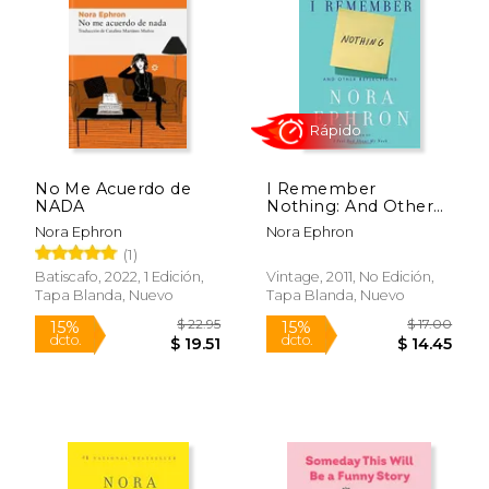
$ 17.00
$ 22.
20%
15%
dcto.
dcto.
$ 13.61
$ 19.
No Me Acuerdo de
I Remember
NADA
Nothing: And Other
Reflections (en
Nora Ephron
Nora Ephron
Inglés)
(1)
Batiscafo, 2022, 1 Edición,
Vintage, 2011, No Edición,
Tapa Blanda, Nuevo
Tapa Blanda, Nuevo
Rápido