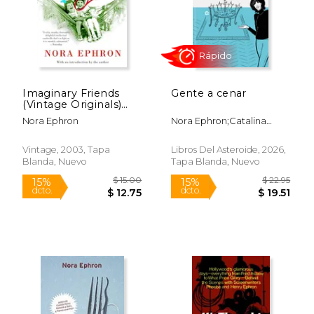
Imaginary Friends
Gente a cenar
(Vintage Originals)
(en Inglés)
Nora Ephron
Nora Ephron;Catalina
Martínez Muñoz
Vintage, 2003, Tapa
Libros Del Asteroide, 2026,
Blanda, Nuevo
Tapa Blanda, Nuevo
$ 21.00
$ 19.
15%
15%
dcto.
dcto.
$ 17.85
$ 16.