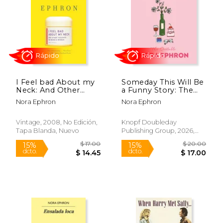
$ 22.95
$ 17.
15%
15%
dcto.
dcto.
$ 19.51
$ 14.
I Feel bad About my
Someday This Will Be
Neck: And Other
a Funny Story: The
Thoughts on Being a
Quotable Nora
Nora Ephron
Nora Ephron
Woman (en Inglés)
Ephron (en Inglés)
Vintage, 2008, No Edición,
Knopf Doubleday
Tapa Blanda, Nuevo
Publishing Group, 2026,
Tapa Dura, Nuevo
Rápido
Rápido