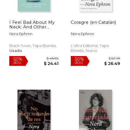
$ 44.54
$ 38.
50%
50%
dcto.
dcto.
$ 22.27
$ 19.
I Feel Bad About My
Coragre (en Catalán)
Neck: And Other
Thoughts On Being a
Nora Ephron
Nora Ephron
Woman
Black Swan, Tapa Blanda,
L'altra Editorial, Tapa
Usado
Blanda, Nuevo