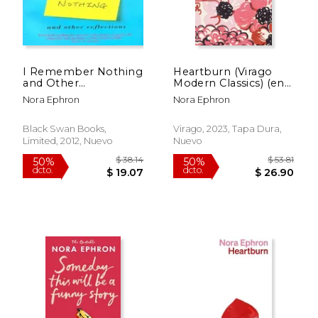
I Remember Nothing
Heartburn (Virago
and Other
Modern Classics) (en
Reflections:
Inglés)
Nora Ephron
Nora Ephron
Memories and
Wisdom From the
Iconic Writer and
Black Swan Books,
Virago, 2023, Tapa Dura,
Director (en Inglés)
Limited, 2012, Nuevo
Nuevo
$ 55.77
$ 39.
50%
50%
dcto.
dcto.
$ 27.88
$ 19.