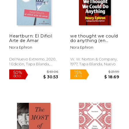
Rápido
Heartburn: El Dificil
we thought we could
Arte de Amar
do anything (en
Inglés)
Nora Ephron
Nora Ephron
Del Nuevo Extremo, 2020,
W. W. Norton & Company,
1 Edición, Tapa Blanda,
1977, Tapa Blanda, Nuevo
Nuevo
$ 15.00
$ 22.
15%
15%
dcto.
dcto.
$ 12.75
$ 19.