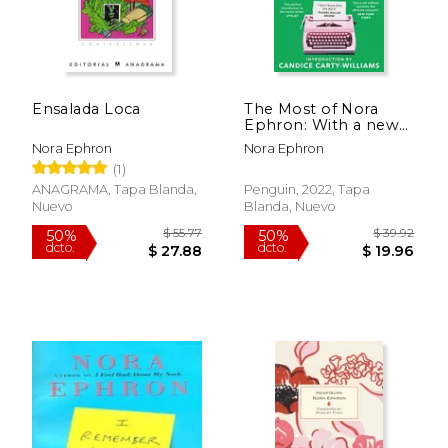
Ensalada Loca
The Most of Nora
Ephron: With a new
Introduction From
Nora Ephron
Nora Ephron
Candice Carty-
(1)
Williams (en Inglés)
ANAGRAMA, Tapa Blanda,
Penguin, 2022, Tapa
Nuevo
Blanda, Nuevo
$ 50.00
15%
dcto.
$ 42.50
$ 18.