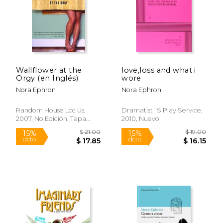
Wallflower at the
love,loss and what i
Orgy (en Inglés)
wore
Nora Ephron
Nora Ephron
$ 21.00
$ 26.
15%
21%
dcto.
dcto.
$ 17.85
$ 21.
Random House Lcc Us,
Dramatist´s Play Service,
2007, No Edición, Tapa
2010, Nuevo
Blanda, Nuevo