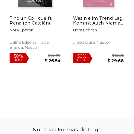
Tinc un Coll que fa
Was nie im Trend Lag,
Pena (en Catalán)
Kommt Auch Niemals
aus der Mode: Und
Nora Ephron
Nora Ephron
Andere Wahrheiten
$ 48.83
$ 52.
aus dem Leben Einer
50%
50%
dcto.
dcto.
Frau (en Alemán)
$ 24.41
$ 26.
L'altra Editorial, Tapa
, Tapa Dura, Nuevo
Blanda, Nuevo
Nuestras Formas de Pago