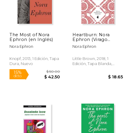
The Most of Nora
Heartburn: Nora
Ephron (en Inglés)
Ephron (Virago
Modern Classics) (en
Nora Ephron
Nora Ephron
Inglés)
Knopf, 2013, 1 Edición, Tapa
Little Brown, 2018, 1
Dura, Nuevo
Edición, Tapa Blanda,
Nuevo
$ 61.06
$ 21
50%
15%
dcto.
dcto.
$ 30.53
$ 18.