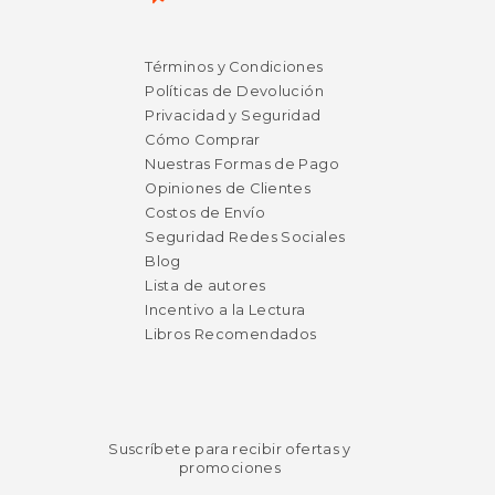
Términos y Condiciones
Políticas de Devolución
Privacidad y Seguridad
Cómo Comprar
Nuestras Formas de Pago
Opiniones de Clientes
Costos de Envío
$ 53.08
$ 59.
50%
50%
Seguridad Redes Sociales
dcto.
dcto.
$ 26.54
$ 29.
Blog
Lista de autores
Incentivo a la Lectura
Libros Recomendados
Suscríbete para recibir ofertas y
promociones