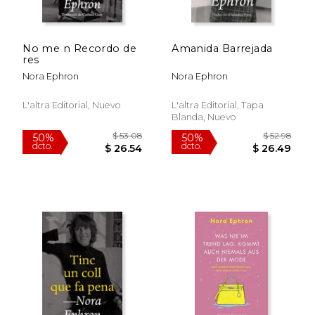
No me n Recordo de
Amanida Barrejada
$ 42.69
$ 48.
res
50%
50%
dcto.
dcto.
$ 21.34
$ 24.
Nora Ephron
Nora Ephron
L'altra Editorial, Nuevo
L'altra Editorial, Tapa
Blanda, Nuevo