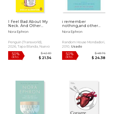
$ 38.14
$ 53
50%
50%
dcto.
dcto.
$ 19.07
$ 26.
I Feel Bad About My
i remember
Neck. And Other
nothing,and other
Thoughts On Being a
reflections
Nora Ephron
Nora Ephron
Woman
Penguin (Transworld),
Random House Mondadori,
2026, Tapa Blanda, Nuevo
2010,
Usado