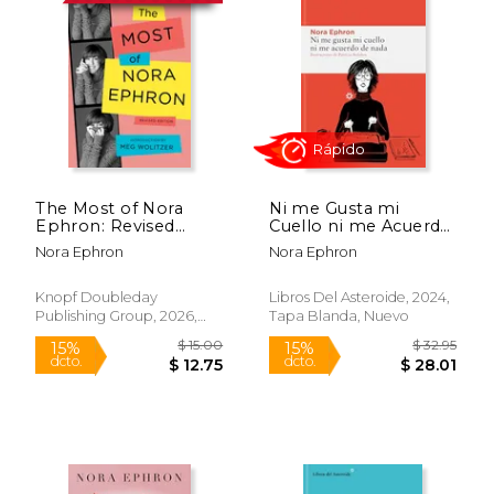
The Most of Nora
Ni me Gusta mi
Ephron: Revised
Cuello ni me Acuerdo
Edition (en Inglés)
de Nada
Nora Ephron
Nora Ephron
Rápido
Knopf Doubleday
Libros Del Asteroide, 2024,
Publishing Group, 2026,
Tapa Blanda, Nuevo
Tapa Blanda, Nuevo
$ 15.00
$ 32.