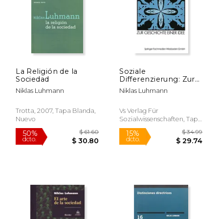
La Religión de la
Soziale
Sociedad
Differenzierung: Zur
$ 63.51
$ 61.
50%
50%
Geschichte Einer Idee
dcto.
dcto.
Niklas Luhmann
Niklas Luhmann
$ 31.76
$ 30.
(en Alemán)
Trotta, 2007, Tapa Blanda,
Vs Verlag Für
Nuevo
Sozialwissenschaften, Tapa
Blanda, Nuevo