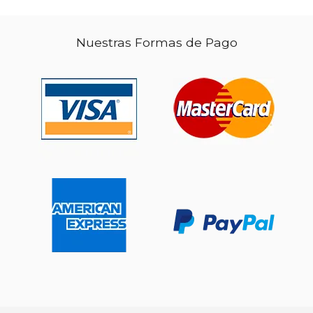
Nuestras Formas de Pago
$ 344.38
$ 95.
6%
15%
dcto.
dcto.
$ 324.12
$ 80.