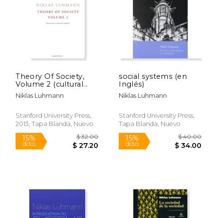
$ 30.00
$ 30.
15%
15%
dcto.
dcto.
$ 25.50
$ 25.
Theory Of Society,
social systems (en
Volume 2 (cultural
Inglés)
Memory In The
Niklas Luhmann
Niklas Luhmann
Present) (en Inglés)
Stanford University Press,
Stanford University Press,
2013, Tapa Blanda, Nuevo
Tapa Blanda, Nuevo