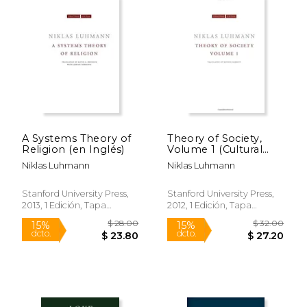
A Systems Theory of
Theory of Society,
Religion (en Inglés)
Volume 1 (Cultural
Memory in the
Niklas Luhmann
Niklas Luhmann
Present) (en Inglés)
Stanford University Press,
Stanford University Press,
$ 24.00
$ 54.
15%
50%
2013, 1 Edición, Tapa
2012, 1 Edición, Tapa
dcto.
dcto.
$ 20.40
$ 27.
Blanda, Nuevo
Blanda, Nuevo