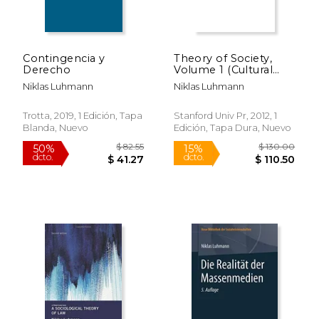
$ 150.00
$ 110.
15%
15%
dcto.
dcto.
$ 127.50
$ 93.
Contingencia y
Theory of Society,
Derecho
Volume 1 (Cultural
Memory in the
Niklas Luhmann
Niklas Luhmann
Present) (en Inglés)
Trotta, 2019, 1 Edición, Tapa
Stanford Univ Pr, 2012, 1
Blanda, Nuevo
Edición, Tapa Dura, Nuevo