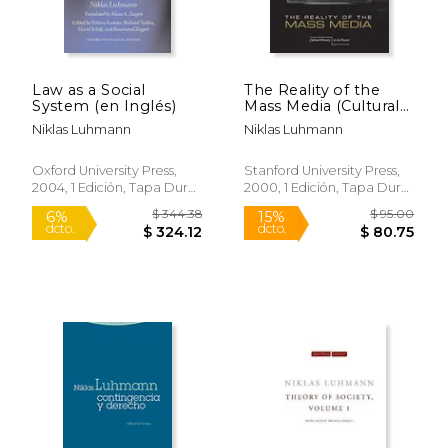
Law as a Social
The Reality of the
System (en Inglés)
Mass Media (Cultural
Memory in the
Niklas Luhmann
Niklas Luhmann
Present) (en Inglés)
Oxford University Press,
Stanford University Press,
2004, 1 Edición, Tapa Dura,
2000, 1 Edición, Tapa Dura,
Nuevo
Nuevo