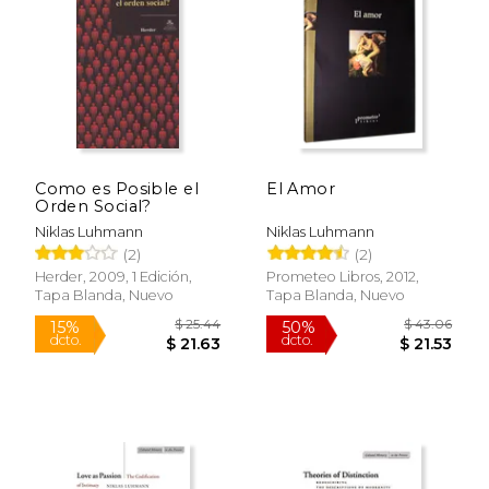
$ 96.41
$ 12
15%
11%
dcto.
dcto.
$ 81.95
$ 11.
Como es Posible el
El Amor
Orden Social?
Niklas Luhmann
Niklas Luhmann
(2)
(2)
Herder, 2009, 1 Edición,
Prometeo Libros, 2012,
Tapa Blanda, Nuevo
Tapa Blanda, Nuevo