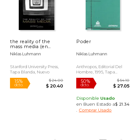
the reality of the
Poder
mass media (en
Inglés)
Niklas Luhmann
Niklas Luhmann
Stanford University Press,
Anthropos, Editorial Del
Tapa Blanda, Nuevo
Hombre, 1995, Tapa
$ 52.09
$ 29.
50%
15%
Blanda, Nuevo
dcto.
dcto.
$ 26.05
$ 25.
Disponible
Usado
en Buen Estado a
$ 21.34
.
Comprar Usado