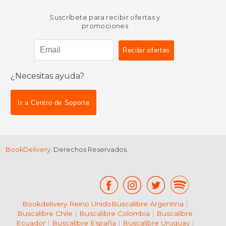
Suscríbete para recibir ofertas y
promociones
¿Necesitas ayuda?
$ 82.59
$ 49.
6%
15%
dcto.
dcto.
$ 77.73
$ 42.
Ir a Centro de Soporte
BookDelivery
. Derechos Reservados.
Bookdelivery Reino Unido
Buscalibre Argentina
|
Buscalibre Chile
|
Buscalibre Colombia
|
Buscalibre
Ecuador
|
Buscalibre España
|
Buscalibre Uruguay
|