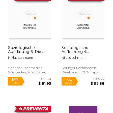
Soziologische
Soziologische
Aufklärung 6: Die
Aufklärung 4:
Soziologie und der
Beiträge zur
Niklas Luhmann
Niklas Luhmann
Mensch (en Alemán)
funktionalen
Differenzierung der
Gesellschaft (en
Springer Fachmedien
Springer Fachmedien
Alemán)
Wiesbaden, 2026, Tapa
Wiesbaden, 2026, Tapa
Blanda, Nuevo
Blanda, Nuevo
$ 96.41
$ 109.