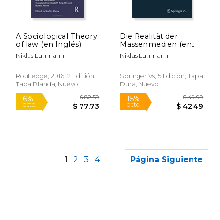
$ 238.00
$ 110.
6%
50%
dcto.
dcto.
$ 224.00
$ 55.
A Sociological Theory
Die Realität der
of law (en Inglés)
Massenmedien (en
Alemán)
Niklas Luhmann
Niklas Luhmann
Routledge, 2016, 2 Edición,
Springer Vs, 5 Edición, Tapa
Tapa Blanda, Nuevo
Dura, Nuevo
1
2
3
4
Página Siguiente