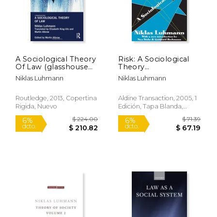
A Sociological Theory
Risk: A Sociological
Of Law (glasshouse
Theory
Books) (en Inglés)
(Communication and
Niklas Luhmann
Niklas Luhmann
Social Order) (en
Inglés)
Routledge, 2013, Copertina
Aldine Transaction, 2005, 1
Rigida, Nuevo
Edición, Tapa Blanda,
Nuevo
$ 66.26
$ 65.
50%
50%
dcto.
dcto.
$ 33.13
$ 32.