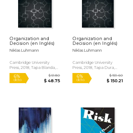
Organization and
Organization and
Decision (en Inglés)
Decision (en Inglés)
Niklas Luhmann
Niklas Luhmann
Cambridge University
Cambridge University
Press, 2018, Tapa Blanda,
Press, 2018, Tapa Dura,
Nuevo
Nuevo
$ 61.60
$ 34.
50%
15%
dcto.
dcto.
$ 30.80
$ 29.