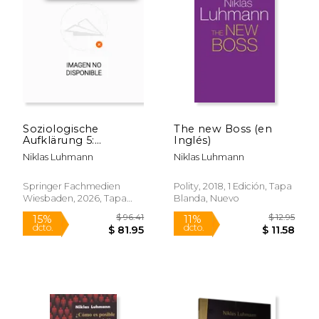
15%
15%
dcto.
dcto.
$ 81.95
$ 92.
Soziologische
The new Boss (en
Aufklärung 5:
Inglés)
Konstruktivistische
Niklas Luhmann
Niklas Luhmann
Perspektiven (en
Alemán)
Springer Fachmedien
Polity, 2018, 1 Edición, Tapa
Wiesbaden, 2026, Tapa
Blanda, Nuevo
Blanda, Nuevo