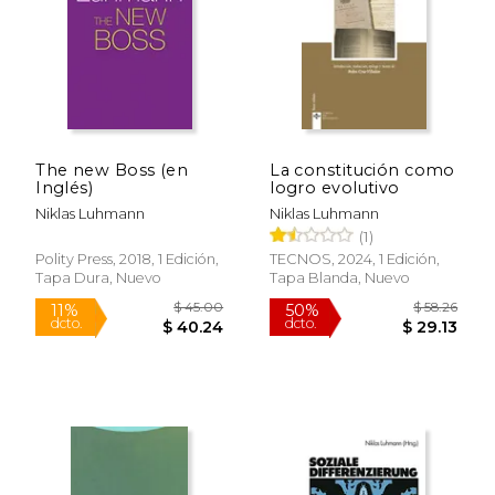
$ 23.35
$ 47.
6%
50%
dcto.
dcto.
$ 21.98
$ 23.
The new Boss (en
La constitución como
Inglés)
logro evolutivo
Niklas Luhmann
Niklas Luhmann
(1)
Polity Press, 2018, 1 Edición,
TECNOS, 2024, 1 Edición,
Tapa Dura, Nuevo
Tapa Blanda, Nuevo