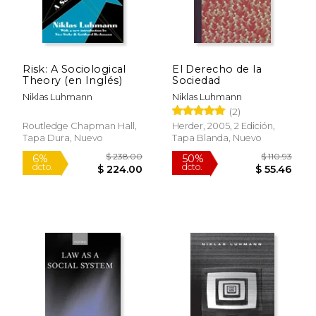
Risk: A Sociological
El Derecho de la
Theory (en Inglés)
Sociedad
Niklas Luhmann
Niklas Luhmann
(2)
Routledge Chapman Hall,
Herder, 2005, 2 Edición,
Tapa Dura, Nuevo
Tapa Blanda, Nuevo
$ 130.00
$ 79
15%
15%
dcto.
dcto.
$ 110.50
$ 67.