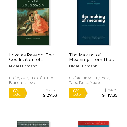
Love as Passion: The
The Making of
Codification of
Meaning: From the
Intimacy (en Inglés)
Individual to Social
Niklas Luhmann
Niklas Luhmann
Order: Selections
From Niklas
Luhmann's Works on
Polity, 2012, 1 Edición, Tapa
Oxford University Press,
Semantic and Social
Blanda, Nuevo
Tapa Dura, Nuevo
Structure (en Inglés)
$ 28.00
$ 32.
15%
15%
dcto.
dcto.
$ 23.80
$ 27.