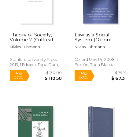
Theory of Society,
Law as a Social
Volume 2 (Cultural
System (Oxford
Memory in the
Socio-Legal Studies)
Niklas Luhmann
Niklas Luhmann
Present) (en Inglés)
(en Inglés)
Stanford University Press,
Oxford Univ Pr, 2008, 1
2013, 1 Edición, Tapa Dura,
Edición, Tapa Blanda,
Nuevo
Nuevo
$ 51.80
$ 159.
6%
6%
dcto.
dcto.
$ 48.75
$ 150.