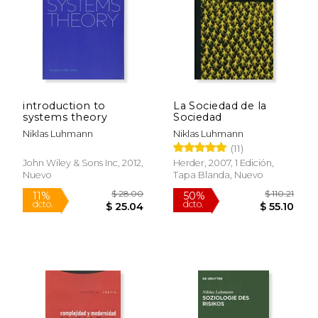
introduction to
La Sociedad de la
$ 32.00
$ 40.
systems theory
Sociedad
15%
15%
dcto.
dcto.
$ 27.20
$ 34.
Niklas Luhmann
Niklas Luhmann
(11)
John Wiley & Sons Inc, 2012,
Herder, 2007, 1 Edición,
Nuevo
Tapa Blanda, Nuevo