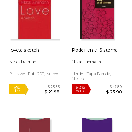
$ 22.39
$ 35.
12%
15%
dcto.
dcto.
$ 19.75
$ 29.
love,a sketch
Poder en el Sistema
Niklas Luhmann
Niklas Luhmann
Blackwell Pub, 2011, Nuevo
Herder, Tapa Blanda,
Nuevo