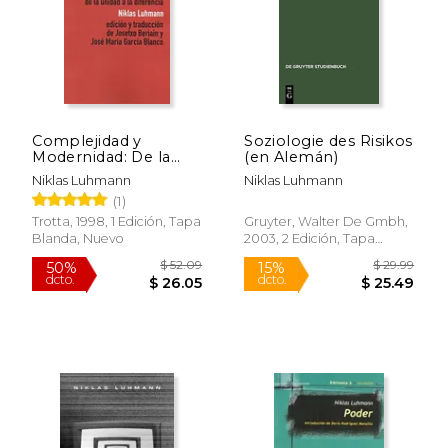
Complejidad y
Soziologie des Risikos
Modernidad: De la
(en Alemán)
Unidad a la Diferencia
Niklas Luhmann
Niklas Luhmann
(1)
$ 28.00
$ 110
11%
50%
dcto.
dcto.
$ 25.04
$ 55.
Trotta, 1998, 1 Edición, Tapa
Gruyter, Walter De Gmbh,
Blanda, Nuevo
2003, 2 Edición, Tapa
Blanda, Nuevo