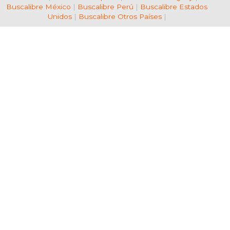
Buscalibre México
|
Buscalibre Perú
|
Buscalibre Estados
Unidos
|
Buscalibre Otros Países
|