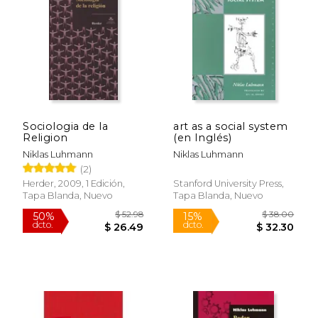
$ 29.25
$ 124.
6%
6%
dcto.
dcto.
$ 27.53
$ 117.
Sociologia de la
art as a social system
Religion
(en Inglés)
Niklas Luhmann
Niklas Luhmann
(2)
Herder, 2009, 1 Edición,
Stanford University Press,
Tapa Blanda, Nuevo
Tapa Blanda, Nuevo