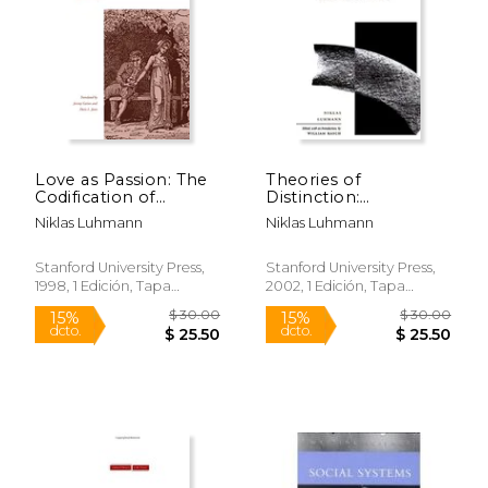
$ 25.44
$ 43.
15%
50%
dcto.
dcto.
$ 21.63
$ 21.
Love as Passion: The
Theories of
Codification of
Distinction:
Intimacy (Cultural
Redescribing the
Niklas Luhmann
Niklas Luhmann
Memory in the
Descriptions of
Present) (en Inglés)
Modernity:
Redescribing the
Stanford University Press,
Stanford University Press,
Escriptions of
1998, 1 Edición, Tapa
2002, 1 Edición, Tapa
Modernity (Cultural
Blanda, Nuevo
Blanda, Nuevo
Memory in the
Present) (en Inglés)