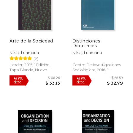
Arte de la Sociedad
Distinciones
Directrices
Niklas Luhmann
Niklas Luhmann
(2)
$ 45.00
$ 58.
11%
50%
Herder, 2015, 1 Edición,
Centro De Investigaciones
dcto.
dcto.
$ 40.24
$ 29.
Tapa Blanda, Nuevo
Sociológicas, 2016, 1
Edición, Tapa Blanda,
Nuevo