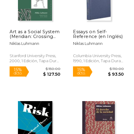
Art as a Social System
Essays on Self-
(Meridian: Crossing
Reference (en Inglés)
Aesthetics) (en Inglés)
Niklas Luhmann
Niklas Luhmann
Stanford University Press,
Columbia University Press,
2000, 1 Edición, Tapa Dura,
1990, 1 Edición, Tapa Dura,
Nuevo
Nuevo
$ 224.00
$ 71
6%
6%
dcto.
dcto.
$ 210.82
$ 67.