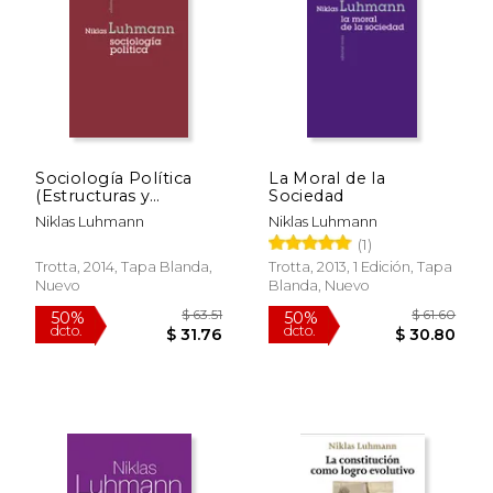
$ 52.98
$ 38.
50%
15%
dcto.
dcto.
$ 26.49
$ 32.
Sociología Política
La Moral de la
(Estructuras y
Sociedad
Procesos. Ciencias
Niklas Luhmann
Niklas Luhmann
Sociales)
(1)
Trotta, 2014, Tapa Blanda,
Trotta, 2013, 1 Edición, Tapa
Nuevo
Blanda, Nuevo