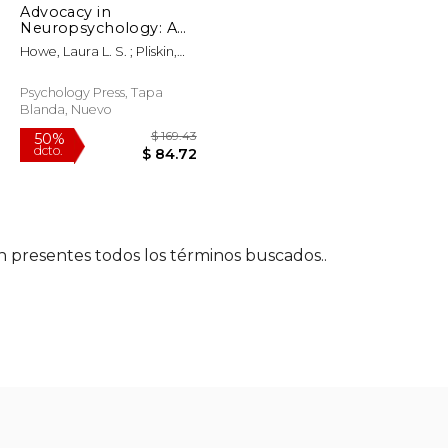
Advocacy in
Neuropsychology: A
Special Issue of the
Howe, Laura L. S. ; Pliskin,
Clinical
Neil
Neuropsychologist
(en Inglés)
Psychology Press, Tapa
Blanda, Nuevo
én presentes todos los términos buscados..
$ 302.81
$ 169.43
50%
dcto.
$ 285.00
$ 84.72