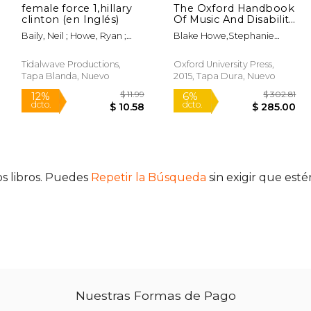
female force 1,hillary
The Oxford Handbook
clinton (en Inglés)
Of Music And Disability
Studies (oxford
Baily, Neil ; Howe, Ryan ;
Blake Howe,stephanie
Handbooks) (en
Davis, Darren G.
Jensen-Moulton,neil
Inglés)
Lerner,joseph Straus
Tidalwave Productions,
Oxford University Press,
Tapa Blanda, Nuevo
2015, Tapa Dura, Nuevo
s libros. Puedes
Repetir la Búsqueda
sin exigir que est
 39.92
$ 11.99
12%
6%
dcto.
dcto.
19.96
$ 10.58
Nuestras Formas de Pago