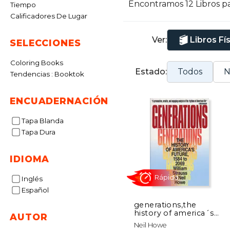
Encontramos 12 Libros p
Tiempo
C
Calificadores De Lugar
e
e
Ver:
Libros Fí
SELECCIONES
Coloring Books
Estado:
Todos
N
Tendencias : Booktok
ENCUADERNACIÓN
Tapa Blanda
Tapa Dura
IDIOMA
Inglés
Español
generations,the
history of america´s
AUTOR
future, 1584 to 2069
Rápido
Neil Howe
(en Inglés)