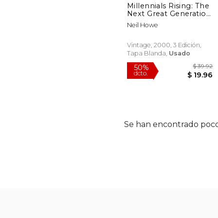
Millennials Rising: The
Next Great Generation
(en Inglés)
Neil Howe
Vintage, 2000, 3 Edición,
Tapa Blanda,
Usado
Se han encontrado poco
$
50%
dcto.
$ 