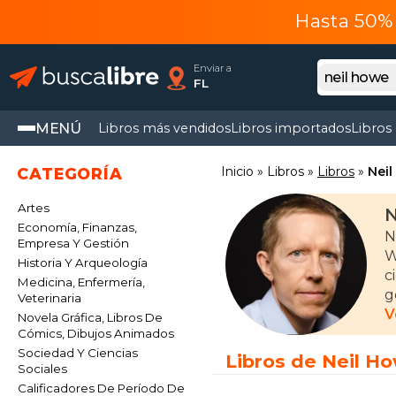
Hasta 50% 
Enviar a
FL
MENÚ
Libros más vendidos
Libros importados
Libros
Inicio
Libros
Libros
Nei
CATEGORÍA
Artes
N
Economía, Finanzas,
N
Empresa Y Gestión
W
Historia Y Arqueología
c
Medicina, Enfermería,
g
Veterinaria
p
V
Novela Gráfica, Libros De
S
Cómics, Dibujos Animados
Sociedad Y Ciencias
Libros de Neil H
Sociales
E
Calificadores De Período De
(