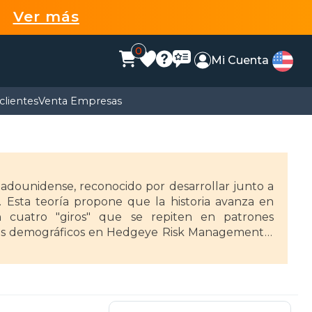
99
Ver más
0
Mi Cuenta
clientes
Venta Empresas
adounidense, reconocido por desarrollar junto a
. Esta teoría propone que la historia avanza en
n cuatro "giros" que se repiten en patrones
ntos demográficos en Hedgeye Risk Management y
ipal del Center for Strategic and International
rginia.
s: The History of America's Future, 1584 to 2069
Fourth Turning (1997), traducida al español como El