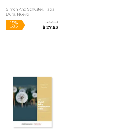
When This Crisis Will
end (en Inglés)
Simon And Schuster, Tapa
Dura, Nuevo
$ 22.00
$ 32.50
15%
dcto.
$ 18.70
$ 27.63