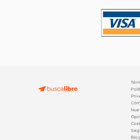
Tér
Polí
Priv
Cóm
Nue
Opin
Cost
Seg
Blo