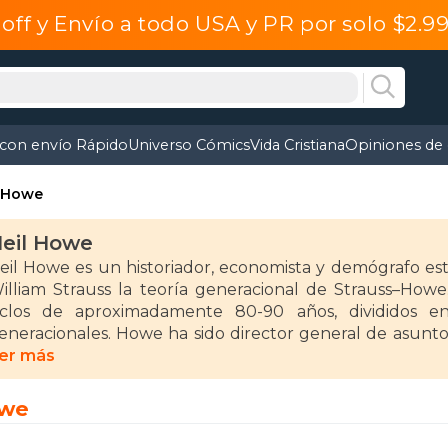
off y Envío a todo USA y PR por solo $2.
 con envío Rápido
Universo Cómics
Vida Cristiana
Opiniones de 
l Howe
eil Howe
eil Howe es un historiador, economista y demógrafo est
illiam Strauss la teoría generacional de Strauss–Howe
iclos de aproximadamente 80-90 años, divididos e
eneracionales. Howe ha sido director general de asu
residente de Saeculum Research. Además, es socio princ
er más
tudies y del Global Aging Institute. Vive en Great Falls, Vi
owe
ntre sus obras más destacadas se encuentran Generation
1991), 13th Gen: Abort, Retry, Ignore, Fail? (1993), The 