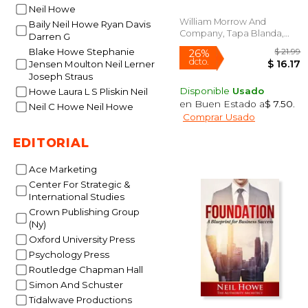
Neil Howe
William Morrow And
Baily Neil Howe Ryan Davis
Company, Tapa Blanda,
Darren G
Nuevo
Blake Howe Stephanie
Jensen Moulton Neil Lerner
Joseph Straus
Disponible
Usado
Howe Laura L S Pliskin Neil
en Buen Estado a
$ 7.50
.
Neil C Howe Neil Howe
Comprar Usado
26%
dcto.
$ 
EDITORIAL
Ace Marketing
Center For Strategic &
International Studies
Crown Publishing Group
(Ny)
Oxford University Press
Psychology Press
Routledge Chapman Hall
Simon And Schuster
Tidalwave Productions