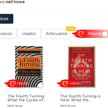
ara
neil howe
uarto Giro, y Millennials Rising: The Next Great Genera
nsayo histórico y sociológico, han sido influyentes en e
n la sociedad estadounidense.
sicos
Nuevo
uevos
Usados
Anticuarios
Rápido
The Fourth Turning:
The Fourth Turning is
What the Cycles of
Here: What the
History Tell us About
Seasons of History Tell
Rápido
Rápido
Neil Howe
Neil Howe
America' S Next
us About how and