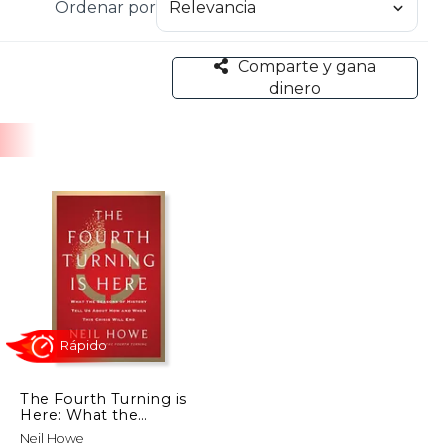
Ordenar por
tion (2000). Estas publicaciones, en el género de
l análisis de patrones generacionales y su impacto
Comparte y gana
dinero
The Fourth Turning is
Here: What the
Seasons of History Tell
Rápido
Neil Howe
us About how and