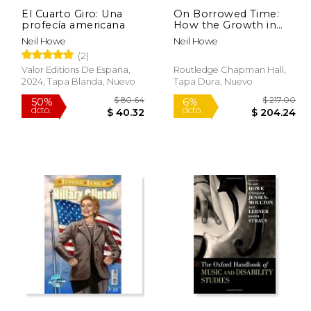
El Cuarto Giro: Una
On Borrowed Time:
profecía americana
How the Growth in
Entitlement Spending
Neil Howe
Neil Howe
Threatens America's
(2)
Future (en Inglés)
Valor Editions De España,
Routledge Chapman Hall,
2024, Tapa Blanda, Nuevo
Tapa Dura, Nuevo
$ 6.99
$ 80.64
50%
6%
dcto.
dcto.
 6.16
$ 40.32