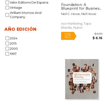
Valor Editions De Espana
Foundation: A
Vintage
Blueprint for Business
Success (en Inglés)
William Morrow And
Neil C. Howe; Neil Howe
Company
Ace Marketing, Tapa
Blanda, Nuevo
AÑO EDICIÓN
2024
2015
2000
1997
12%
dcto.
$