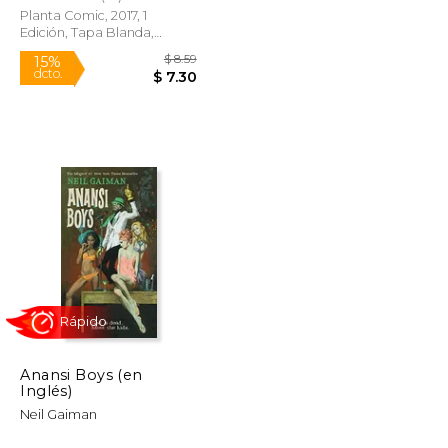
Planta Comic, 2017, 1
Edición, Tapa Blanda,
Nuevo
$ 8.59
$ 8.59
15%
dcto.
$ 7.30
$ 7.30
Anansi Boys (en
Inglés)
Neil Gaiman