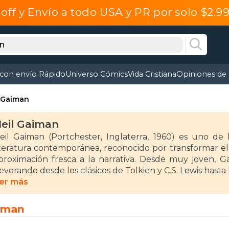
off y Envío a todo USA y PR por solo $2.
 con envío Rápido
Universo Cómics
Vida Cristiana
Opiniones de 
l Gaiman
eil Gaiman
eil Gaiman (Portchester, Inglaterra, 1960) es uno de l
iteratura contemporánea, reconocido por transformar el
proximación fresca a la narrativa. Desde muy joven, G
evorando desde los clásicos de Tolkien y C.S. Lewis hasta
er más
aiman inició su carrera como periodista y fue influ
uionista Alan Moore, lo que le llevó a escribir cómics 
aiman
ovela gráfica Casos violentos. Posteriormente, fue con
ransformando un personaje secundario en una obra ma