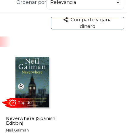
Ordenar por
) y ha participado como guionista en series como
Comparte y gana
ram Stoker y Locus, además de estar en el Salón
dinero
utor versátil que combina mitología, fantasía y un
o en la literatura como en la cultura popular.
Neverwhere (Spanish
Edition)
Rápido
Neil Gaiman