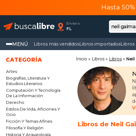
Hasta 50% 
Enviar a
FL
MENÚ
Libros más vendidos
Libros importados
Libros
Inicio
Libros
Libros
Nei
CATEGORÍA
Artes
N
Biografías, Literatura Y
N
Estudios Literarios
l
Computación Y Tecnología
a
De La Información
d
Derecho
V
Estilos De Vida, Aficiones Y
G
Ocio
g
Ficción Y Temas Afines
Libros de Neil G
n
Filosofía Y Religión
t
Historia Y Arqueología