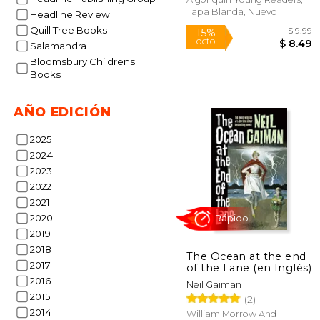
Tapa Blanda, Nuevo
Headline Review
Quill Tree Books
Salamandra
Bloomsbury Childrens
Books
Rápido
AÑO EDICIÓN
2025
2024
2023
2022
2021
2020
2019
15%
2018
The Ocean at the end
dcto.
$
2017
of the Lane (en Inglés)
2016
Neil Gaiman
2015
(2)
2014
William Morrow And