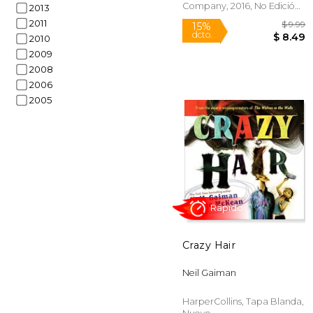
Company, 2016, No Edición,
2013
Tapa Blanda, Nuevo
2011
2010
2009
2008
2006
2005
Rápido
Crazy Hair
15%
Neil Gaiman
dcto.
$
HarperCollins, Tapa Blanda,