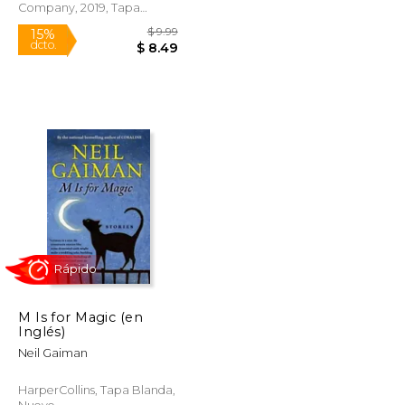
Company, 2019, Tapa
Blanda, Nuevo
Rápido
M Is for Magic (en
Inglés)
$ 15.99
$ 9.99
15%
Neil Gaiman
dcto.
$ 13.08
$ 8.49
HarperCollins, Tapa Blanda,