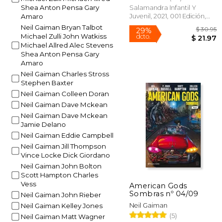
Shea Anton Pensa Gary
Salamandra Infantil Y
Juvenil, 2021, 001 Edición,
Amaro
Tapa Dura, Nuevo
Neil Gaiman Bryan Talbot
Rápido
Michael Zulli John Watkiss
Michael Allred Alec Stevens
Shea Anton Pensa Gary
Amaro
Neil Gaiman Charles Stross
Stephen Baxter
Neil Gaiman Colleen Doran
Neil Gaiman Dave Mckean
Neil Gaiman Dave Mckean
Jamie Delano
$
29%
Neil Gaiman Eddie Campbell
dcto.
$ 
Neil Gaiman Jill Thompson
Vince Locke Dick Giordano
Neil Gaiman John Bolton
Scott Hampton Charles
Vess
American Gods
Sombras nº 04/09
Neil Gaiman John Rieber
Neil Gaiman
Neil Gaiman Kelley Jones
(5)
Neil Gaiman Matt Wagner