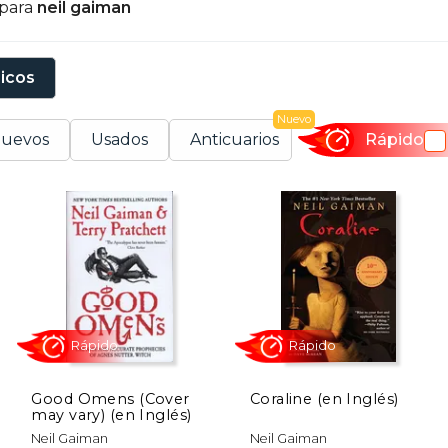
 para
neil gaiman
on Terry Pratchett en la novela Buenos presagios (1990
octor Who.
sicos
anador de prestigiosos premios como el Hugo, Nebula, B
e la Fama de los cómics Will Eisner, Neil Gaiman es un a
Nuevo
stilo narrativo único, logrando un impacto duradero tant
uevos
Usados
Anticuarios
Rápido
Good Omens (Cover
Coraline (en Inglés)
may vary) (en Inglés)
Rápido
Rápido
Neil Gaiman
Neil Gaiman