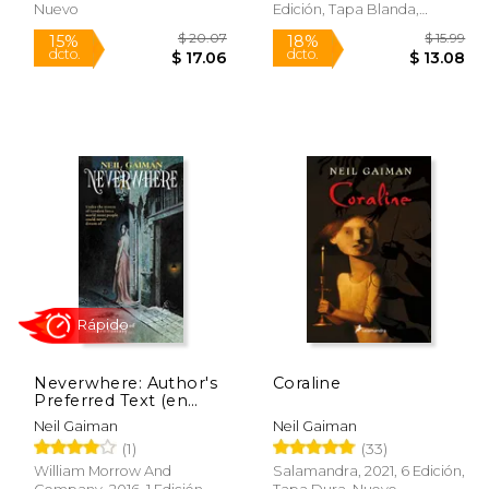
Nuevo
Edición, Tapa Blanda,
Nuevo
Rápido
Neverwhere: Author's
Coraline
Preferred Text (en
Inglés)
$ 9.99
$ 20.07
15%
18%
Neil Gaiman
Neil Gaiman
dcto.
dcto.
 8.49
$ 17.06
(1)
(33)
William Morrow And
Salamandra, 2021, 6 Edición,