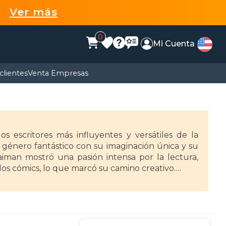
99
Ver más
0
Mi Cuenta
clientes
Venta Empresas
os escritores más influyentes y versátiles de la
 género fantástico con su imaginación única y su
aiman mostró una pasión intensa por la lectura,
 los cómics, lo que marcó su camino creativo.
enciado decisivamente por su encuentro con el
junto al dibujante Dave McKean, con quien creó la
tratado por DC Comics para reimaginar a Sandman,
estra del cómic adulto. También ha colaborado