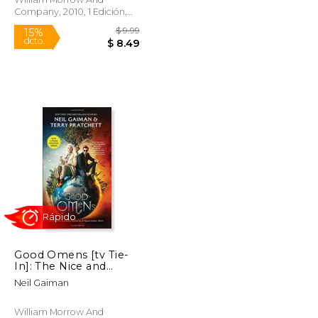
Company, 2010, 1 Edición,
Tapa Blanda, Nuevo
Rápido
$ 8.99
$ 9.99
15%
Good Omens [tv Tie-
dcto.
$ 7.64
$ 8.49
In]: The Nice and
Accurate Prophecies
Neil Gaiman
of Agnes Nutter,
Witch (en Inglés)
William Morrow And