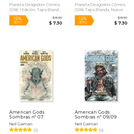
Planeta Deagostini Cómics,
Planeta Deagostini Cómics,
2018, 1 Edición, Tapa Blanda,
2018, Tapa Blanda, Nuevo
Nuevo
 30.95
$ 8.59
15%
15%
dcto.
dcto.
21.97
$ 7.30
American Gods
American Gods
Sombras nº 07
Sombras nº 09/09
Neil Gaiman
Neil Gaiman
(5)
(5)