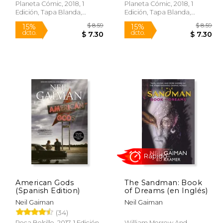
Planeta Cómic, 2018, 1
Planeta Cómic, 2018, 1
Edición, Tapa Blanda,
Edición, Tapa Blanda,
Nuevo
Nuevo
$ 8.59
$ 8.59
15%
15%
dcto.
dcto.
 7.30
$ 7.30
American Gods
The Sandman: Book
(Spanish Edition)
of Dreams (en Inglés)
Neil Gaiman
Neil Gaiman
(34)
Roca Bolsillo, 2017, 1 Edición,
William Morrow And