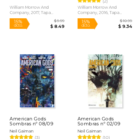
(2)
William Morrow And
William Morrow And
Rápido
Rápido
Company, 2017, Tapa
Company, 2016, Tapa
Blanda, Nuevo
Blanda, Nuevo
$ 9.99
15%
15%
dcto.
dcto.
 9.99
$ 8.49
American Gods
American Gods
Sombras nº 08/09
Sombras nº 02/09
Neil Gaiman
Neil Gaiman
(3)
(10)