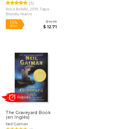
(3)
Roca Bolsillo, 2019, Tapa
Blanda, Nuevo
$ 14.95
15%
dcto.
$ 9.99
$ 12.71
The Graveyard Book
(en Inglés)
Neil Gaiman