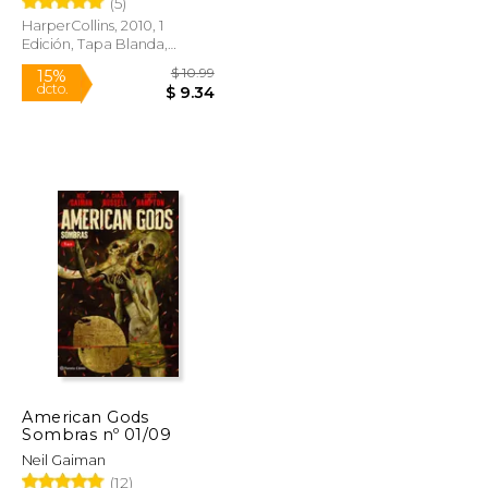
(5)
HarperCollins, 2010, 1
Rápido
Edición, Tapa Blanda,
Nuevo
$ 10.99
$ 10.99
15%
dcto.
$ 9.34
$ 9.34
American Gods
Sombras nº 01/09
Neil Gaiman
(12)