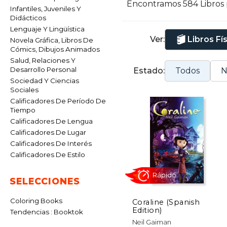
Encontramos 584 Libros
c
Infantiles, Juveniles Y
Didácticos
D
Lenguaje Y Lingüística
Ver:
Libros Fí
Novela Gráfica, Libros De
G
Cómics, Dibujos Animados
d
Salud, Relaciones Y
e
Desarrollo Personal
Estado:
Todos
N
Sociedad Y Ciencias
Sociales
Calificadores De Período De
Tiempo
Calificadores De Lengua
Calificadores De Lugar
Calificadores De Interés
Calificadores De Estilo
SELECCIONES
Coloring Books
Coraline (Spanish
Edition)
Tendencias : Booktok
Rápido
Neil Gaiman