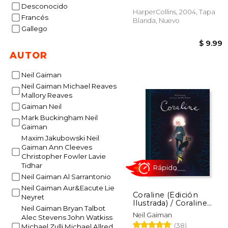
Desconocido
HarperCollins, 2004, Tapa
Rápido
Francés
Blanda, Nuevo
Gallego
AUTOR
Neil Gaiman
Neil Gaiman Michael Reaves
Mallory Reaves
Gaiman Neil
Mark Buckingham Neil
$
Gaiman
Maxim Jakubowski Neil
Gaiman Ann Cleeves
Christopher Fowler Lavie
Tidhar
Neil Gaiman Al Sarrantonio
Neil Gaiman Aur&Eacute Lie
Coraline (Edición
Neyret
Ilustrada) / Coraline
Neil Gaiman Bryan Talbot
(Illustrated Edition)
Neil Gaiman
Alec Stevens John Watkiss
(38)
Michael Zulli Michael Allred