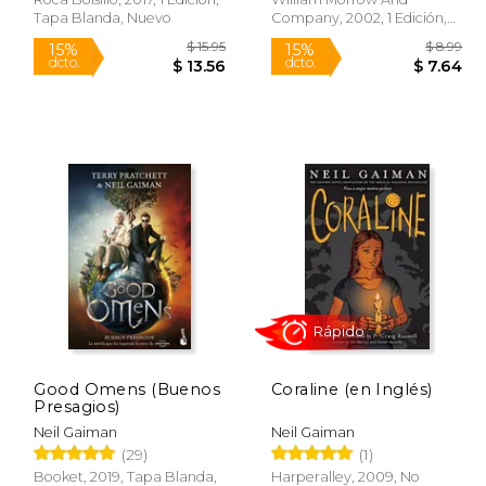
Tapa Blanda, Nuevo
Company, 2002, 1 Edición,
Tapa Blanda, Nuevo
Rápido
$ 9.99
$ 15.95
15%
15%
Good Omens (Buenos
Coraline (en Inglés)
dcto.
dcto.
 8.49
$ 13.56
Presagios)
Neil Gaiman
Neil Gaiman
(29)
(1)
Booket, 2019, Tapa Blanda,
Harperalley, 2009, No