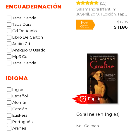
(55)
ENCUADERNACIÓN
Salamandra Infantil Y
Juvenil, 2019, 1 Edición, Tapa
Tapa Blanda
Blanda, Nuevo
Tapa Dura
Cd De Audio
Libro De Cartón
Audio Cd
Antiguo O Usado
15%
Mp3 Cd
dcto.
$ 
Tapa Blanda
IDIOMA
Inglés
Español
Alemán
Catalán
Coraline (en Inglés)
Euskera
Portugués
Neil Gaiman
Aranes