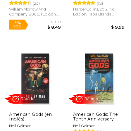
(23)
(12)
William Morrow And
HarperCollins, 2012, No
Company, 2006, 1 Edición,
Edición, Tapa Blanda,
Tapa Blanda, Nuevo
Nuevo
$ 13.95
$ 9.99
15%
dcto.
11.86
$ 8.49
American Gods (en
American Gods: The
Inglés)
Tenth Anniversary
Edition: A Novel (en
Neil Gaiman
Neil Gaiman
Inglés)