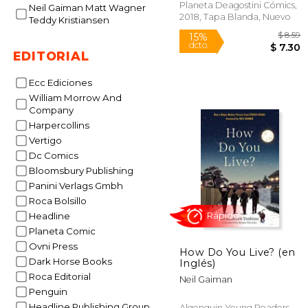
Planeta Deagostini Cómics,
Neil Gaiman Matt Wagner
2018, Tapa Blanda, Nuevo
Teddy Kristiansen
EDITORIAL
Ecc Ediciones
William Morrow And
Company
Harpercollins
Vertigo
Dc Comics
Bloomsbury Publishing
Panini Verlags Gmbh
Roca Bolsillo
15%
Headline
dcto.
$
Planeta Comic
Ovni Press
How Do You Live? (en
Dark Horse Books
Inglés)
Roca Editorial
Neil Gaiman
Penguin
Headline Publishing Group
Algonquin Young Readers,