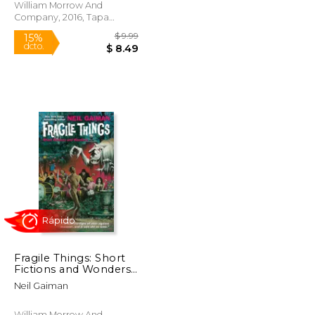
William Morrow And
Company, 2016, Tapa
Blanda, Nuevo
Rápido
$ 8.59
$ 9.99
15%
dcto.
$ 7.30
$ 8.49
Fragile Things: Short
Fictions and Wonders
(en Inglés)
Neil Gaiman
William Morrow And