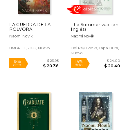
$ 20.00
$ 25.
15%
15%
dcto.
dcto.
$ 17.00
$ 22.
LA GUERRA DE LA
The Summer war (en
POLVORA
Inglés)
Naomi Novik
Naomi Novik
UMBRIEL, 2022, Nuevo
Del Rey Books, Tapa Dura,
Nuevo
Rápido
Rápido