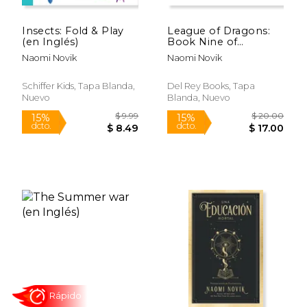
Rápido
Insects: Fold & Play
League of Dragons:
(en Inglés)
Book Nine of
Temeraire (en Inglés)
Naomi Novik
Naomi Novik
Schiffer Kids, Tapa Blanda,
Del Rey Books, Tapa
Nuevo
Blanda, Nuevo
$ 19.00
$ 19.
15%
15%
dcto.
dcto.
$ 16.15
$ 16.