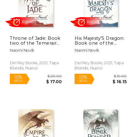
Rápido
Rápido
Throne of Jade: Book
His Majesty'S Dragon:
two of the Temeraire:
Book one of the
2 (en Inglés)
Temeraire: 1 (en
Naomi Novik
Naomi Novik
Inglés)
Del Rey Books, 2021, Tapa
Del Rey Books, 2021, Tapa
Blanda, Nuevo
Blanda, Nuevo
$ 18.00
$ 20.
15%
15%
dcto.
dcto.
$ 15.30
$ 17.