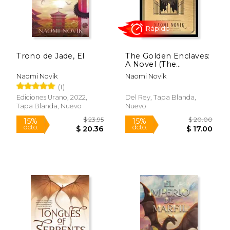
Trono de Jade, El
The Golden Enclaves:
A Novel (The
Scholomance) (en
Naomi Novik
Naomi Novik
Inglés)
(1)
Rápido
Rápido
Ediciones Urano, 2022,
Del Rey, Tapa Blanda,
Tapa Blanda, Nuevo
Nuevo
$ 19.00
$ 20.
15%
15%
dcto.
dcto.
$ 16.15
$ 17.