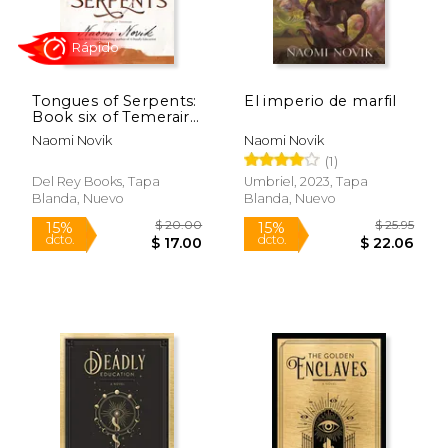
Tongues of Serpents:
El imperio de marfil
Book six of Temeraire
(en Inglés)
Naomi Novik
Naomi Novik
(1)
Del Rey Books, Tapa
Umbriel, 2023, Tapa
Blanda, Nuevo
Blanda, Nuevo
Rápido
$ 23.95
$ 20.
15%
15%
dcto.
dcto.
$ 20.36
$ 17.