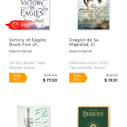
Rápido
Rápido
Victory of Eagles:
Dragon de Su
Book Five of
Majestad, El
Temeraire (en Inglés)
Naomi Novik
Naomi Novik
$ 20.00
$ 20.
15%
15%
dcto.
dcto.
$ 17.00
$ 17.
Del Rey Books, Tapa
Ediciones Urano, 2022,
Blanda, Nuevo
Tapa Blanda, Nuevo