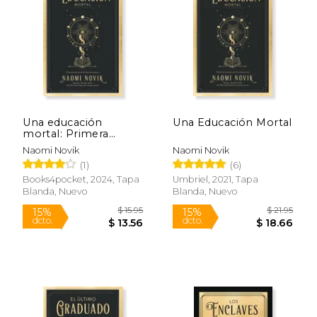
$ 7.99
$ 7.
15%
15%
dcto.
dcto.
$ 6.79
$ 6.
Una educación
Una Educación Mortal
mortal: Primera
lección de
Naomi Novik
Naomi Novik
Escolomancia
(1)
(6)
Books4pocket, 2024, Tapa
Umbriel, 2021, Tapa
Blanda, Nuevo
Blanda, Nuevo