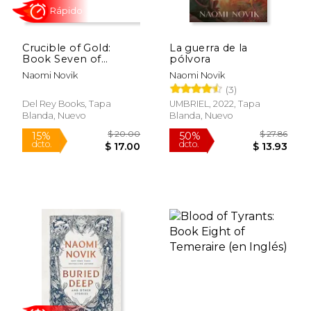
Crucible of Gold:
La guerra de la
$ 23.95
$ 24.
Book Seven of
pólvora
15%
15%
dcto.
dcto.
Temeraire (en Inglés)
$ 20.36
$ 20.
Naomi Novik
Naomi Novik
(3)
Del Rey Books, Tapa
UMBRIEL, 2022, Tapa
Blanda, Nuevo
Blanda, Nuevo
Rápido
Rápido