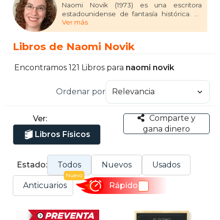
Naomi Novik (1973) es una escritora
estadounidense de fantasía histórica. Es
Ver más
conocida en España por su saga
«Temerario« », pero sobre todo por su
último libro, Un cuento oscuro. Su primer
Libros de Naomi Novik
libro, El dragón de su majestad, ganó en
2007 el premio Compton Crook por
primera mejor novela en ciencia ficción.
Encontramos 121 Libros para
naomi novik
Ese mismo año estuvo nominada para el
premio Hugo a la mejor novela. En 2016
Ordenar por
ganó el premio Nébula a la mejor novela
por Un cuento oscuro (Uprooted).
Comparte y
Ver:
gana dinero
Libros Físicos
Estado:
Todos
Nuevos
Usados
Nuevo
Anticuarios
Rápido