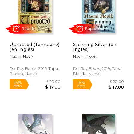
Uprooted (Temeraire)
Spinning Silver (en
$ 18.00
$ 24.
(en Inglés)
Inglés)
22%
15%
dcto.
dcto.
$ 14.11
$ 21.
Naomi Novik
Naomi Novik
Del Rey Books, 2016, Tapa
Del Rey Books, 2019, Tapa
Blanda, Nuevo
Blanda, Nuevo