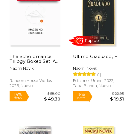
The Scholomance
Ultimo Graduado, El
Trilogy Boxed Set: A
Deadly Education,
Naomi Novik
Naomi Novik
The Last Graduate,
(1)
Rápido
The Golden Enclaves
(en Inglés)
Random House Worlds,
Ediciones Urano, 2022,
2026, Nuevo
Tapa Blanda, Nuevo
$ 58.00
$ 22.