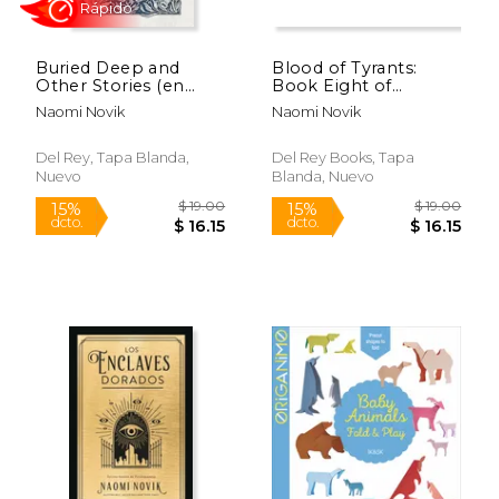
Buried Deep and
Blood of Tyrants:
Other Stories (en
Book Eight of
Inglés)
Temeraire (en Inglés)
Naomi Novik
Naomi Novik
$ 28.00
$ 30.
15%
15%
dcto.
dcto.
$ 23.80
$ 25.
Del Rey, Tapa Blanda,
Del Rey Books, Tapa
Nuevo
Blanda, Nuevo
Rápido