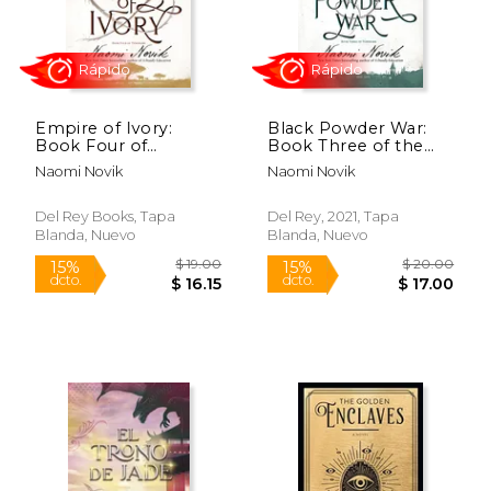
Empire of Ivory:
Black Powder War:
Rápido
Rápido
Book Four of
Book Three of the
Temeraire (en Inglés)
Temeraire (en Inglés)
Naomi Novik
Naomi Novik
Del Rey Books, Tapa
Del Rey, 2021, Tapa
Blanda, Nuevo
Blanda, Nuevo
$ 20.00
$ 19.
15%
15%
dcto.
dcto.
$ 17.00
$ 16.