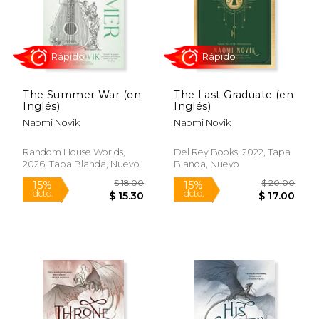
Rápido
The Summer War (en
The Last Graduate (en
Inglés)
Inglés)
Naomi Novik
Naomi Novik
Random House Worlds,
Del Rey Books, 2022, Tapa
2026, Tapa Blanda, Nuevo
Blanda, Nuevo
$ 20.00
$ 22.
15%
15%
dcto.
dcto.
$ 17.00
$ 19.