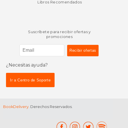
Libros Recomendados
Suscríbete para recibir ofertas y
promociones
¿Necesitas ayuda?
$ 46.11
$ 35.
50%
40%
dcto.
dcto.
$ 23.05
$ 21.
Ir a Centro de Soporte
BookDelivery
. Derechos Reservados.