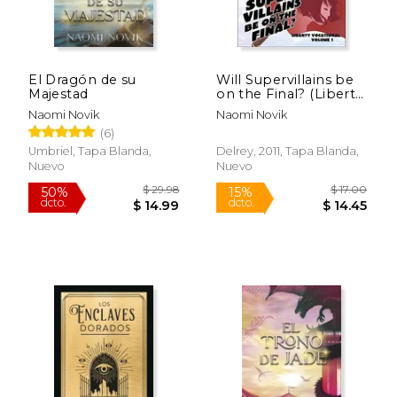
El Dragón de su
Will Supervillains be
Majestad
on the Final? (Liberty
Vocational) (en
Naomi Novik
Naomi Novik
Inglés)
(6)
Umbriel, Tapa Blanda,
Delrey, 2011, Tapa Blanda,
Nuevo
Nuevo
$ 27.86
$ 36.
50%
40%
dcto.
dcto.
$ 13.93
$ 21.