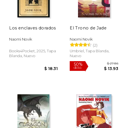
Los enclaves dorados
El Trono de Jade
Rápido
Naomi Novik
Naomi Novik
(2)
Books4Pocket, 2025, Tapa
Umbriel, Tapa Blanda,
Blanda, Nuevo
Nuevo
$ 26.00
$ 33.
15%
40%
dcto.
dcto.
$ 22.10
$ 20.