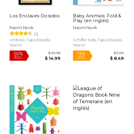
Los Enclaves Dorados
Baby Animals: Fold &
Play (en Inglés)
Naomi Novik
Naomi Novik
(5)
Umbriel, Tapa Blanda,
Schiffer Kids, Tapa Blanda,
Nuevo
Nuevo
$ 20.00
$ 27.
15%
50%
dcto.
dcto.
$ 17.00
$ 13.