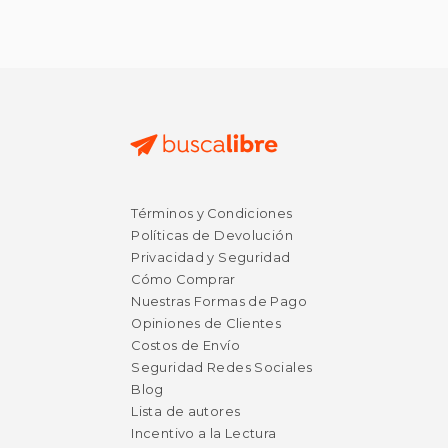
$ 38.26
$ 35.
40%
40%
dcto.
dcto.
$ 22.95
$ 21.
Términos y Condiciones
Políticas de Devolución
Privacidad y Seguridad
Cómo Comprar
Nuestras Formas de Pago
Opiniones de Clientes
Costos de Envío
Seguridad Redes Sociales
Blog
Lista de autores
Incentivo a la Lectura