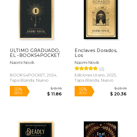
$ 15.95
$ 21
15%
15%
dcto.
dcto.
$ 13.56
$ 18.
ÚLTIMO GRADUADO,
Enclaves Dorados,
EL -BOOKS4POCKET
Los
Naomi Novik
Naomi Novik
(2)
BOOKS4POCKET, 2024,
Ediciones Urano, 2023,
Tapa Blanda, Nuevo
Tapa Blanda, Nuevo