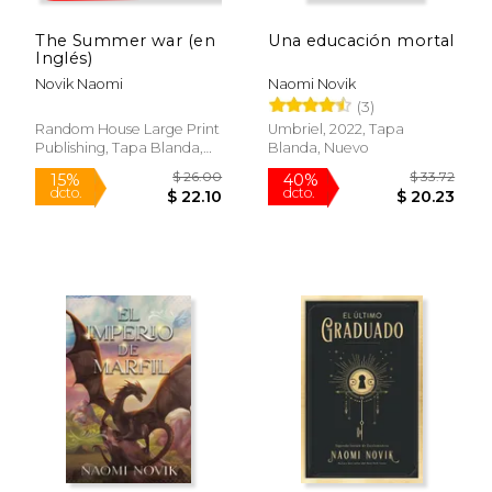
The Summer war (en
Una educación mortal
Inglés)
Novik Naomi
Naomi Novik
(3)
Random House Large Print
Umbriel, 2022, Tapa
Publishing, Tapa Blanda,
Blanda, Nuevo
Nuevo
$ 29.98
$ 9.
50%
15%
dcto.
dcto.
$ 14.99
$ 8.