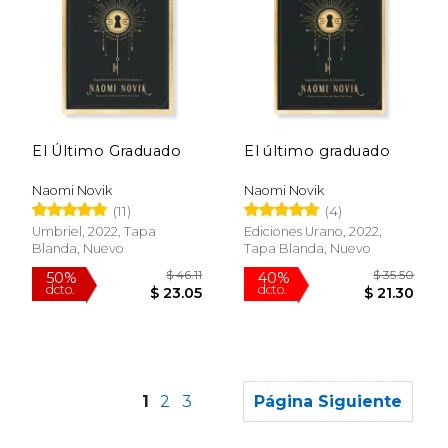
$ 27.
50%
dcto.
$ 18.31
$ 13.
El Último Graduado
El último graduado
Naomi Novik
Naomi Novik
(11)
(4)
Umbriel, 2022, Tapa
Ediciones Urano, 2022,
Blanda, Nuevo
Tapa Blanda, Nuevo
1
2
3
Página Siguiente