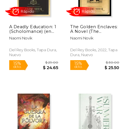
A Deadly Education: 1
The Golden Enclaves:
(Scholomance) (en
A Novel (The
Inglés)
Scholomance) (en
Naomi Novik
Naomi Novik
Inglés)
Del Rey Books, Tapa Dura,
Del Rey Books, 2022, Tapa
Nuevo
Dura, Nuevo
Rápido