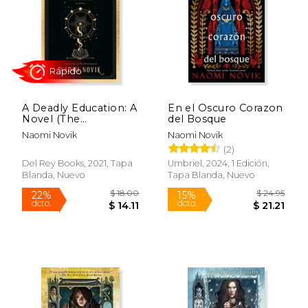
$ 13.95
$ 23.
15%
15%
dcto.
dcto.
$ 11.86
$ 20.
A Deadly Education: A
En el Oscuro Corazon
Novel (The
del Bosque
Scholomance) (en
Naomi Novik
Naomi Novik
Inglés)
(2)
Del Rey Books, 2021, Tapa
Umbriel, 2024, 1 Edición,
Blanda, Nuevo
Tapa Blanda, Nuevo
Rápido