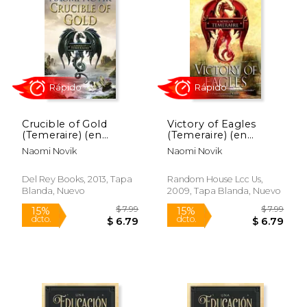
15%
15%
dcto.
dcto.
$ 49.30
$ 19.
Crucible of Gold
Victory of Eagles
(Temeraire) (en
(Temeraire) (en
Inglés)
Inglés)
Naomi Novik
Naomi Novik
Del Rey Books, 2013, Tapa
Random House Lcc Us,
Blanda, Nuevo
2009, Tapa Blanda, Nuevo
Rápido
Rápido