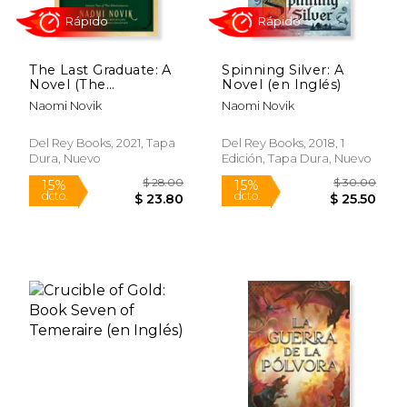
$ 29.00
$ 30.
15%
15%
dcto.
dcto.
$ 24.65
$ 25.
The Last Graduate: A
Spinning Silver: A
Novel (The
Novel (en Inglés)
Scholomance) (en
Naomi Novik
Naomi Novik
Inglés)
Del Rey Books, 2021, Tapa
Del Rey Books, 2018, 1
Dura, Nuevo
Edición, Tapa Dura, Nuevo
Rápido