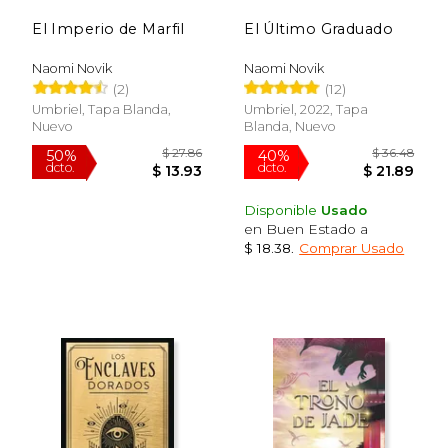
El Imperio de Marfil
El Último Graduado
Naomi Novik
Naomi Novik
(2)
(12)
Umbriel, Tapa Blanda,
Umbriel, 2022, Tapa
Nuevo
Blanda, Nuevo
Disponible
Usado
en Buen Estado a
$ 18.38
.
Comprar Usado
$ 9.99
$ 20.
15%
15%
dcto.
dcto.
$ 8.49
$ 17.