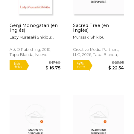
$ 40.58
$ 51
50%
50%
dcto.
dcto.
$ 20.29
$ 26.
Genji Monogatari (en
Sacred Tree (en
Inglés)
Inglés)
Lady Murasaki Shikibu;
Murasaki Shikibu
Suematsu Kencho
A & D Publishing, 2010,
Creative Media Partners,
Tapa Blanda, Nuevo
LLC, 2026, Tapa Blanda,
Nuevo