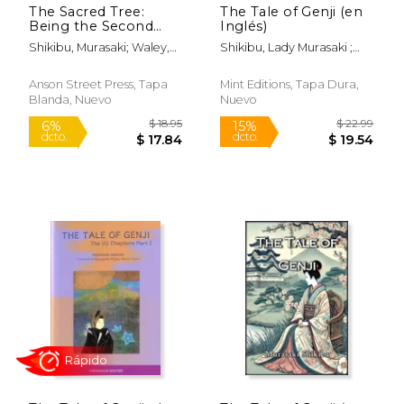
The Sacred Tree:
The Tale of Genji (en
Being the Second
Inglés)
Part of 'The Tale of
Shikibu, Murasaki; Waley,
Shikibu, Lady Murasaki ;
Genji' (en Inglés)
Arthur
Editions, Mint
Anson Street Press, Tapa
Mint Editions, Tapa Dura,
Blanda, Nuevo
Nuevo
$ 18.95
$ 20.
6%
12%
dcto.
dcto.
$ 17.84
$ 18.