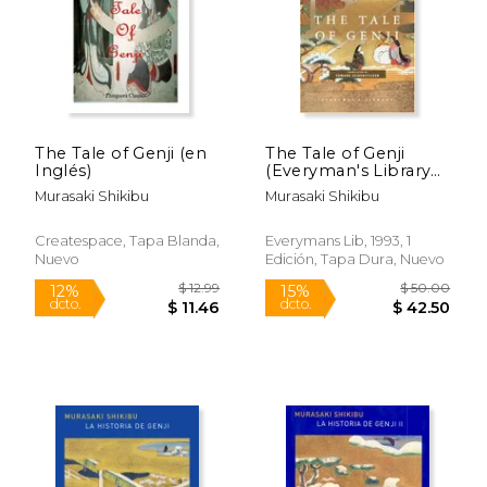
Rápido
The Tale of Genji (en
The Tale of Genji
Inglés)
(Everyman's Library
Classics &
Murasaki Shikibu
Murasaki Shikibu
Contemporary
$ 14.99
$ 12
Classics) (en Inglés)
15%
12%
dcto.
dcto.
$ 12.74
$ 11.
Createspace, Tapa Blanda,
Everymans Lib, 1993, 1
Nuevo
Edición, Tapa Dura, Nuevo