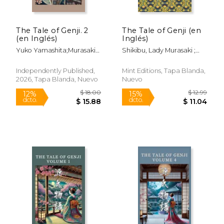
The Tale of Genji. 2
The Tale of Genji (en
(en Inglés)
Inglés)
Yuko Yamashita;Murasaki
Shikibu, Lady Murasaki ;
Shikibu
Editions, Mint
$ 21.63
$ 20.
12%
12%
dcto.
dcto.
$ 19.08
$ 17.
Independently Published,
Mint Editions, Tapa Blanda,
2026, Tapa Blanda, Nuevo
Nuevo