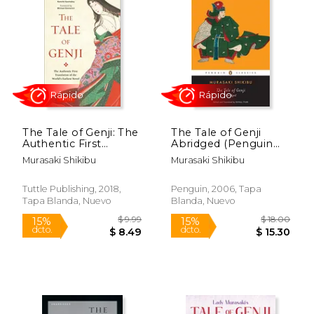
The Tale of Genji: The
The Tale of Genji
Authentic First
Abridged (Penguin
Translation of the
Classics) (en Inglés)
Murasaki Shikibu
Murasaki Shikibu
World'S Earliest Novel
Rápido
Rápido
(Tuttle Classics) (en
Inglés)
Tuttle Publishing, 2018,
Penguin, 2006, Tapa
Tapa Blanda, Nuevo
Blanda, Nuevo
$ 9.99
$ 18.