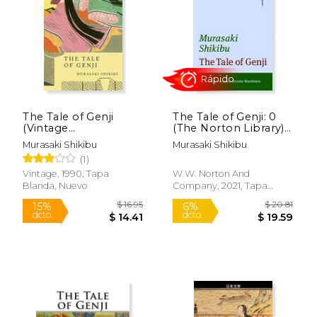
$ 29.95
$ 12
15%
15%
dcto.
dcto.
$ 25.46
$ 10.
The Tale of Genji
The Tale of Genji: 0
(Vintage
(The Norton Library)
International) (en
(en Inglés)
Murasaki Shikibu
Murasaki Shikibu
Inglés)
(1)
Vintage, 1990, Tapa
W.W. Norton And
Blanda, Nuevo
Company, 2021, Tapa
Blanda, Nuevo
Rápido