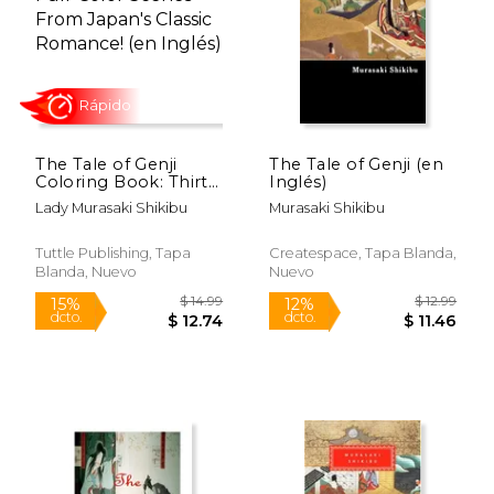
The Tale of Genji
The Tale of Genji (en
$ 9.93
$ 9.
Coloring Book: Thirty
Inglés)
12%
12%
dcto.
dcto.
Full-Color Scenes
$ 8.76
$ 7.
Lady Murasaki Shikibu
Murasaki Shikibu
From Japan's Classic
Romance! (en Inglés)
Tuttle Publishing, Tapa
Createspace, Tapa Blanda,
Blanda, Nuevo
Nuevo