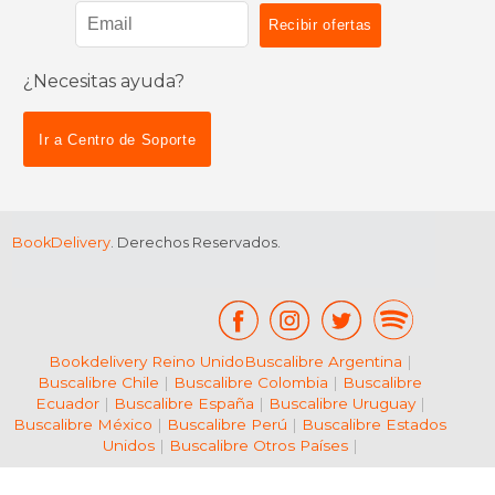
¿Necesitas ayuda?
$ 22.19
12%
dcto.
$ 19.58
$ 28.
Ir a Centro de Soporte
BookDelivery
. Derechos Reservados.
Bookdelivery Reino Unido
Buscalibre Argentina
|
Buscalibre Chile
|
Buscalibre Colombia
|
Buscalibre
Ecuador
|
Buscalibre España
|
Buscalibre Uruguay
|
Buscalibre México
|
Buscalibre Perú
|
Buscalibre Estados
Unidos
|
Buscalibre Otros Países
|