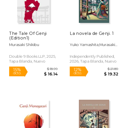
The Tale Of Genji
La novela de Genji. 1
(Edition1)
Murasaki Shikibu
Yuko Yamashita;Murasaki
Shikibu
Double 9 Books LLP, 2025,
Independently Published,
Tapa Blanda, Nuevo
2026, Tapa Blanda, Nuevo
$ 14.99
$ 22.
6%
12%
dcto.
dcto.
$ 14.11
$ 20.