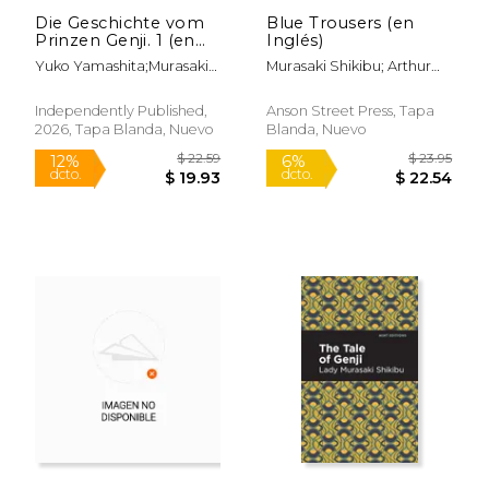
Die Geschichte vom
Blue Trousers (en
Prinzen Genji. 1 (en
Inglés)
Alemán)
Yuko Yamashita;Murasaki
Murasaki Shikibu; Arthur
Shikibu
Waley
Independently Published,
Anson Street Press, Tapa
2026, Tapa Blanda, Nuevo
Blanda, Nuevo
$ 17.99
$ 19
12%
12%
dcto.
dcto.
$ 15.87
$ 17.