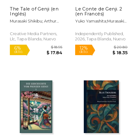
The Tale of Genji (en
Le Conte de Genji. 2
Inglés)
(en Francés)
Murasaki Shikibu; Arthur
Yuko Yamashita;Murasaki
Waley
Shikibu
Creative Media Partners,
Independently Published,
Llc, Tapa Blanda, Nuevo
2026, Tapa Blanda, Nuevo
$ 35.61
$ 14.
6%
6%
dcto.
dcto.
$ 33.52
$ 13.