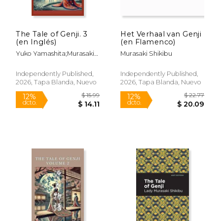
The Tale of Genji. 3
Het Verhaal van Genji
$ 17.80
$ 23.
(en Inglés)
(en Flamenco)
6%
6%
dcto.
dcto.
$ 16.75
$ 22.
Yuko Yamashita;Murasaki
Murasaki Shikibu
Shikibu
Independently Published,
Independently Published,
2026, Tapa Blanda, Nuevo
2026, Tapa Blanda, Nuevo