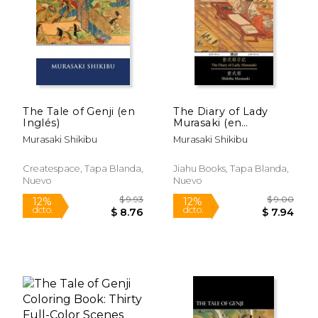
$ 16.95
$ 20.
15%
6%
dcto.
dcto.
$ 14.41
$ 19.
The Tale of Genji (en
The Diary of Lady
Inglés)
Murasaki (en
Japonés)
Murasaki Shikibu
Murasaki Shikibu
Createspace, Tapa Blanda,
Jiahu Books, Tapa Blanda,
Nuevo
Nuevo