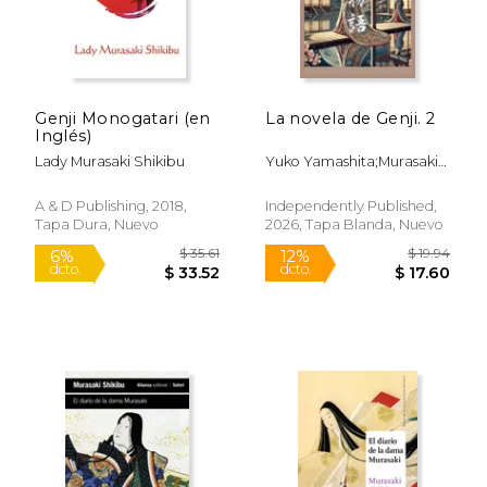
Genji Monogatari (en
La novela de Genji. 2
Inglés)
Lady Murasaki Shikibu
Yuko Yamashita;Murasaki
Shikibu
A & D Publishing, 2018,
Independently Published,
Tapa Dura, Nuevo
2026, Tapa Blanda, Nuevo
$ 18.99
$ 21
15%
12%
dcto.
dcto.
$ 16.14
$ 19.