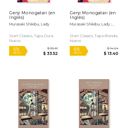
Genji Monogatari (en
Genji Monogatari (en
Inglés)
Inglés)
Murasaki Shikibu, Lady
Murasaki Shikibu, Lady ;
Kencho, Suematsu
Start Classics, Tapa Dura,
Start Classics, Tapa Blanda,
Nuevo
Nuevo
$ 18.00
$ 12
12%
15%
dcto.
dcto.
$ 15.88
$ 11.