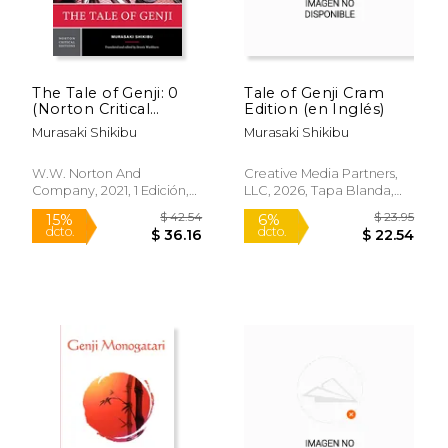
The Tale of Genji: 0
Tale of Genji Cram
(Norton Critical
Edition (en Inglés)
Editions) (en Inglés)
Murasaki Shikibu
Murasaki Shikibu
W.W. Norton And
Creative Media Partners,
Company, 2021, 1 Edición,
LLC, 2026, Tapa Blanda,
Tapa Blanda, Nuevo
Nuevo