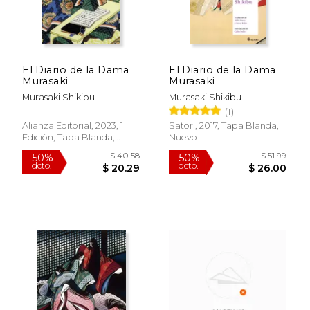
El Diario de la Dama
El Diario de la Dama
Murasaki
Murasaki
Murasaki Shikibu
Murasaki Shikibu
(1)
Alianza Editorial, 2023, 1
Satori, 2017, Tapa Blanda,
Edición, Tapa Blanda,
Nuevo
Nuevo
$ 35.61
$ 19.
6%
12%
dcto.
dcto.
$ 33.52
$ 17.