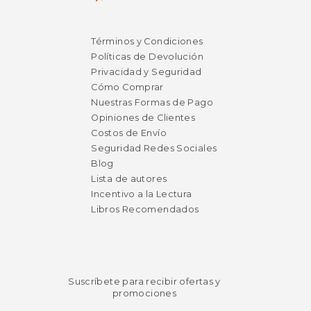
$ 39.
15%
dcto.
Términos y Condiciones
$ 42.99
$ 33.
Políticas de Devolución
Privacidad y Seguridad
Cómo Comprar
Nuestras Formas de Pago
Opiniones de Clientes
Costos de Envío
Seguridad Redes Sociales
Blog
Lista de autores
Incentivo a la Lectura
Libros Recomendados
Rápido
Suscríbete para recibir ofertas y
promociones