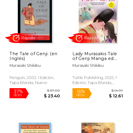
15%
15%
dcto.
dcto.
$ 8.49
$ 15.
The Tale of Genji: (en
Lady Murasakis Tale
Inglés)
of Genji Manga ed:
The Manga Edition
Murasaki Shikibu
Murasaki Shikibu
(en Inglés)
Penguin, 2002, 1 Edición,
Tuttle Publishing, 2022, 1
Tapa Blanda, Nuevo
Edición, Tapa Blanda,
Rápido
Rápido
Nuevo