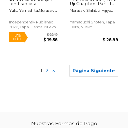
(en Francés)
Uji Chapters Part II
(en Inglés)
Yuko Yamashita;Murasaki
Murasaki Shikibu; Hijiya,
Shikibu
Kazuyuki; Toyota, Nahoko
Independently Published,
Yamaguchi Shoten, Tapa
2026, Tapa Blanda, Nuevo
Dura, Nuevo
1
2
3
Página Siguiente
Nuestras Formas de Pago