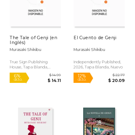
The Tale of Genji (en
El Cuento de Genji
Inglés)
Murasaki Shikibu
Murasaki Shikibu
True Sign Publishing
Independently Published,
House, Tapa Blanda,
2026, Tapa Blanda, Nuevo
Nuevo
$ 120.63
$ 85.
50%
50%
dcto.
dcto.
$ 60.31
$ 42.