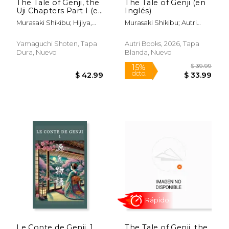
The Tale of Genji, the
The Tale of Genji (en
Uji Chapters Part I (en
Inglés)
Inglés)
Murasaki Shikibu; Hijiya,
Murasaki Shikibu; Autri
Kazuyuki; Toyota, Nahoko
Books
Yamaguchi Shoten, Tapa
Autri Books, 2026, Tapa
Dura, Nuevo
Blanda, Nuevo
$ 22.59
$ 23.
12%
6%
dcto.
dcto.
$ 19.93
$ 22.
Le Conte de Genji. 1
The Tale of Genji, the