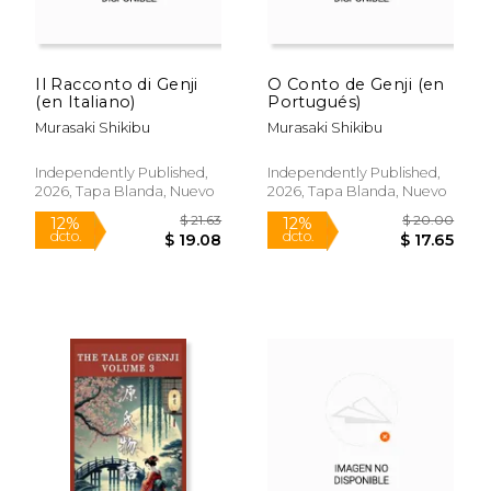
$ 42.54
$ 23.
15%
6%
dcto.
dcto.
$ 36.16
$ 22.
Il Racconto di Genji
O Conto de Genji (en
(en Italiano)
Portugués)
Murasaki Shikibu
Murasaki Shikibu
Independently Published,
Independently Published,
2026, Tapa Blanda, Nuevo
2026, Tapa Blanda, Nuevo