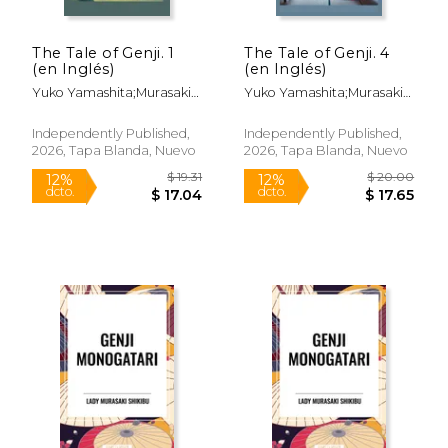
The Tale of Genji. 1
The Tale of Genji. 4
(en Inglés)
(en Inglés)
Yuko Yamashita;Murasaki
Yuko Yamashita;Murasaki
Shikibu
Shikibu
Independently Published,
Independently Published,
2026, Tapa Blanda, Nuevo
2026, Tapa Blanda, Nuevo
$ 15.99
$ 22.
12%
12%
dcto.
dcto.
$ 14.11
$ 20.