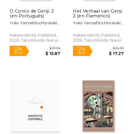
O Conto de Genji. 2
Het Verhaal van Genji.
(en Portugués)
2 (en Flamenco)
Yuko Yamashita;Murasaki
Yuko Yamashita;Murasaki
Shikibu
Shikibu
Independently Published,
Independently Published,
2026, Tapa Blanda, Nuevo
2026, Tapa Blanda, Nuevo
$ 19.31
$ 20.
12%
12%
dcto.
dcto.
$ 17.04
$ 17.