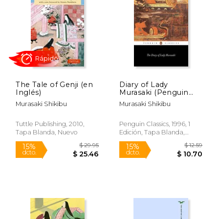
$ 37.00
$ 14.
37%
16%
dcto.
dcto.
$ 23.40
$ 12.
The Tale of Genji (en
Diary of Lady
Inglés)
Murasaki (Penguin
Classics) (en Inglés)
Murasaki Shikibu
Murasaki Shikibu
Tuttle Publishing, 2010,
Penguin Classics, 1996, 1
Tapa Blanda, Nuevo
Edición, Tapa Blanda,
Nuevo
Rápido