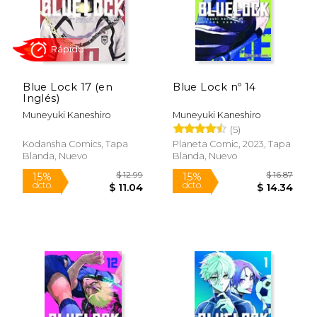
Blue Lock 17 (en
Blue Lock nº 14
Inglés)
Muneyuki Kaneshiro
Muneyuki Kaneshiro
(5)
Kodansha Comics, Tapa
Planeta Comic, 2023, Tapa
Blanda, Nuevo
Blanda, Nuevo
Rápido
$ 12.99
$ 16
15%
15%