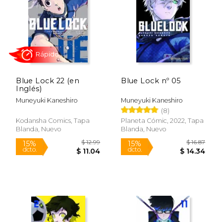
Rápido
Blue Lock 22 (en
Blue Lock nº 05
Inglés)
Muneyuki Kaneshiro
Muneyuki Kaneshiro
(8)
$ 22.99
$ 12
15%
15%
Kodansha Comics, Tapa
Planeta Cómic, 2022, Tapa
dcto.
dcto.
$ 19.54
$ 11.
Blanda, Nuevo
Blanda, Nuevo