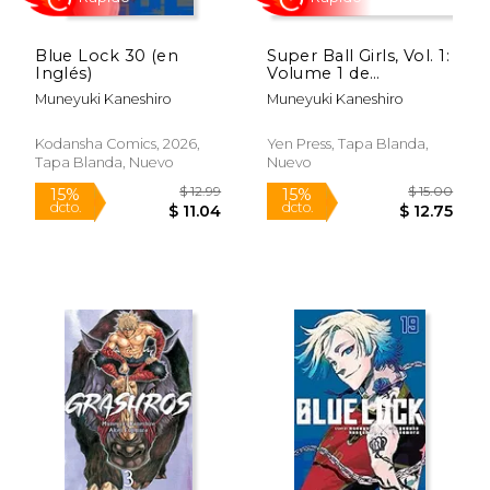
Blue Lock 30 (en
Super Ball Girls, Vol. 1:
Inglés)
Volume 1 de
Muneyuki
Muneyuki Kaneshiro
Muneyuki Kaneshiro
Kaneshiro(Yen pr) (en
Inglés)
Kodansha Comics, 2026,
Yen Press, Tapa Blanda,
Tapa Blanda, Nuevo
Nuevo
$ 12.99
$ 12
15%
15%
dcto.
dcto.
$ 11.04
$ 11.