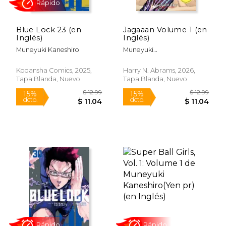
Blue Lock 23 (en
Jagaaan Volume 1 (en
Rápido
Rápido
Inglés)
Inglés)
Muneyuki Kaneshiro
Muneyuki
Kaneshiro;Kensuke
Nishida;Nube Consulting
Kodansha Comics, 2025,
Harry N. Abrams, 2026,
Tapa Blanda, Nuevo
Tapa Blanda, Nuevo
$ 12.99
$ 12
15%
15%
dcto.
dcto.
$ 11.04
$ 11.