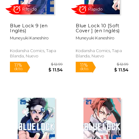
Blue Lock 9 (en
Blue Lock 10 [Soft
Inglés)
Cover ] (en Inglés)
Muneyuki Kaneshiro
Muneyuki Kaneshiro
$ 12.99
$ 16
15%
15%
Kodansha Comics, Tapa
Kodansha Comics, Tapa
dcto.
dcto.
$ 11.04
$ 14.
Blanda, Nuevo
Blanda, Nuevo
Rápido
Rápido