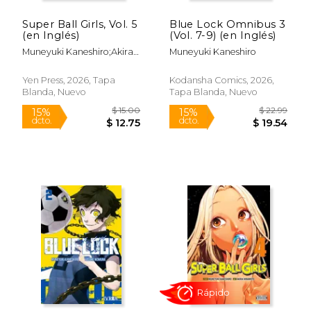
Super Ball Girls, Vol. 5
Blue Lock Omnibus 3
(en Inglés)
(Vol. 7-9) (en Inglés)
Muneyuki Kaneshiro;Akira
Muneyuki Kaneshiro
Hiramoto;Ko Ransom;DK
DK
Yen Press, 2026, Tapa
Kodansha Comics, 2026,
Blanda, Nuevo
Tapa Blanda, Nuevo
Rápido
Rápido
$ 12.99
$ 15.
15%
15%
dcto.
dcto.
$ 11.04
$ 12.