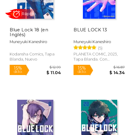
$ 16.87
$ 16
15%
15%
dcto.
dcto.
$ 14.34
$ 14.
Blue Lock 18 (en
BLUE LOCK 13
Inglés)
Muneyuki Kaneshiro
Muneyuki Kaneshiro
(5)
Kodansha Comics, Tapa
PLANETA COMIC, 2023,
Blanda, Nuevo
Tapa Blanda. Con
Sobrecubierta, Nuevo
Rápido