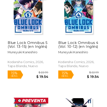
$ 12.99
$ 12
15%
15%
dcto.
dcto.
$ 11.04
$ 11.
Blue Lock Omnibus 5
Blue Lock Omnibus 4
(Vol. 13-15) (en Inglés)
(Vol. 10-12) (en Inglés)
Muneyuki Kaneshiro
Muneyuki Kaneshiro
Kodansha Comics, 2026,
Kodansha Comics, 2026,
Tapa Blanda, Nuevo
Tapa Blanda, Nuevo