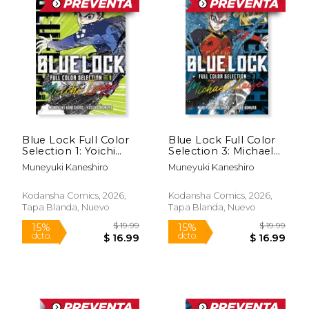
$ 12.99
$ 19
15%
15%
dcto.
dcto.
$ 11.04
$ 16.
Blue Lock Full Color
Blue Lock Full Color
Selection 1: Yoichi
Selection 3: Michael
Isagi (en Inglés)
Kaiser (en Inglés)
Muneyuki Kaneshiro
Muneyuki Kaneshiro
Kodansha Comics, 2026,
Kodansha Comics, 2026,
Tapa Blanda, Nuevo
Tapa Blanda, Nuevo