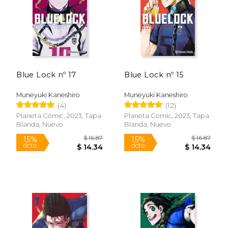
Blue Lock nº 17
Blue Lock nº 15
Muneyuki Kaneshiro
Muneyuki Kaneshiro
(4)
(12)
Planeta Cómic, 2023, Tapa
Planeta Comic, 2023, Tapa
Blanda, Nuevo
Blanda, Nuevo
$ 16.87
$ 16
15%
15%
dcto.
dcto.
$ 14.34
$ 14.