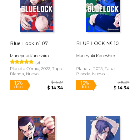
Blue Lock nº 07
BLUE LOCK N§ 10
Muneyuki Kaneshiro
Muneyuki Kaneshiro
(5)
Planeta Cómic, 2022, Tapa
Planeta, 2023, Tapa
Blanda, Nuevo
Blanda, Nuevo
$ 16.87
$ 16
15%
15%
dcto.
dcto.
$ 14.34
$ 14.