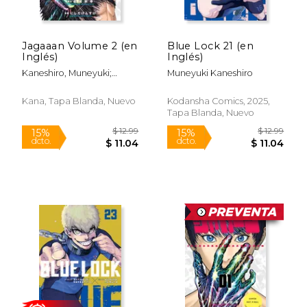
Rápido
Rápido
Jagaaan Volume 2 (en
Blue Lock 21 (en
Inglés)
Inglés)
Kaneshiro, Muneyuki;
Muneyuki Kaneshiro
Nishida, Kensuke;
Consulting, Nube
Kana, Tapa Blanda, Nuevo
Kodansha Comics, 2025,
Tapa Blanda, Nuevo
$ 12.99
$ 12
11%
11%
dcto.
dcto.
$ 11.54
$ 11.