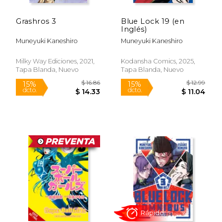
Grashros 3
Blue Lock 19 (en
Inglés)
Muneyuki Kaneshiro
Muneyuki Kaneshiro
Milky Way Ediciones, 2021,
Kodansha Comics, 2025,
Tapa Blanda, Nuevo
Tapa Blanda, Nuevo
Rápido
$ 12.99
$ 12
15%
15%
dcto.
dcto.
$ 11.04
$ 11.