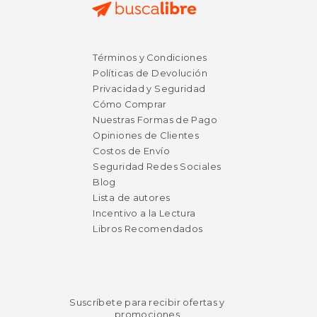
$ 28.26
$ 15.
50%
15%
Términos y Condiciones
dcto.
dcto.
$ 14.13
$ 12.
Políticas de Devolución
Privacidad y Seguridad
Cómo Comprar
Nuestras Formas de Pago
Opiniones de Clientes
Costos de Envío
Seguridad Redes Sociales
Blog
Lista de autores
Incentivo a la Lectura
Libros Recomendados
Suscríbete para recibir ofertas y
promociones