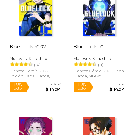
Rápido
Blue Lock nº 02
Blue Lock nº 11
Muneyuki Kaneshiro
Muneyuki Kaneshiro
(14)
(11)
Planeta Comic, 2022, 1
Planeta Cómic, 2023, Tapa
Edición, Tapa Blanda,
Blanda, Nuevo
$ 12.99
$ 16
Nuevo
15%
15%
dcto.
dcto.
$ 11.04
$ 14.