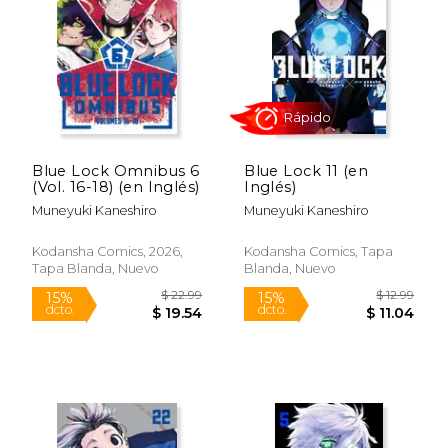
Blue Lock Omnibus 6
Blue Lock 11 (en
(Vol. 16-18) (en Inglés)
Inglés)
$ 22.99
$ 22.
15%
15%
dcto.
dcto.
$ 19.54
$ 19.
Muneyuki Kaneshiro
Muneyuki Kaneshiro
Kodansha Comics, 2026,
Kodansha Comics, Tapa
Tapa Blanda, Nuevo
Blanda, Nuevo