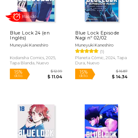
$ 12.99
$ 16
15%
15%
dcto.
dcto.
$ 11.04
$ 14.
Blue Lock 24 (en
Blue Lock Episode
Inglés)
Nagi nº 02/02
Muneyuki Kaneshiro
Muneyuki Kaneshiro
(1)
Kodansha Comics, 2025,
Planeta Cómic, 2024, Tapa
Tapa Blanda, Nuevo
Dura, Nuevo