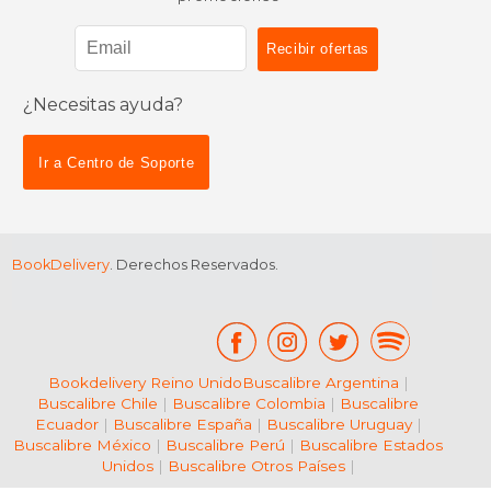
¿Necesitas ayuda?
$ 12.99
$ 16
15%
15%
dcto.
dcto.
$ 11.04
$ 14.
Ir a Centro de Soporte
BookDelivery
. Derechos Reservados.
Bookdelivery Reino Unido
Buscalibre Argentina
|
Buscalibre Chile
|
Buscalibre Colombia
|
Buscalibre
Ecuador
|
Buscalibre España
|
Buscalibre Uruguay
|
Buscalibre México
|
Buscalibre Perú
|
Buscalibre Estados
Unidos
|
Buscalibre Otros Países
|