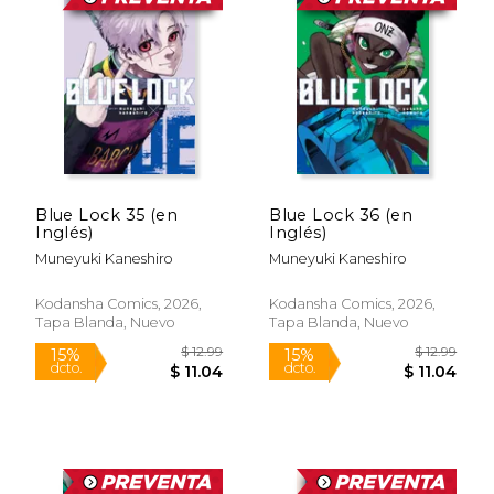
$ 19.99
$ 19
15%
15%
dcto.
dcto.
$ 16.99
$ 16.
Blue Lock 35 (en
Blue Lock 36 (en
Inglés)
Inglés)
Muneyuki Kaneshiro
Muneyuki Kaneshiro
Kodansha Comics, 2026,
Kodansha Comics, 2026,
Tapa Blanda, Nuevo
Tapa Blanda, Nuevo