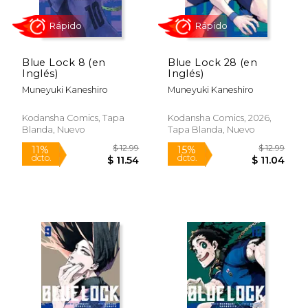
Blue Lock 8 (en
Blue Lock 28 (en
Inglés)
Inglés)
$ 12.99
$ 16
15%
15%
dcto.
dcto.
$ 11.04
$ 14.
Muneyuki Kaneshiro
Muneyuki Kaneshiro
Kodansha Comics, Tapa
Kodansha Comics, 2026,
Blanda, Nuevo
Tapa Blanda, Nuevo
Rápido