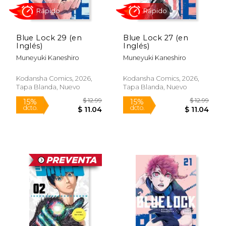
Blue Lock 29 (en
Blue Lock 27 (en
Inglés)
Inglés)
Muneyuki Kaneshiro
Muneyuki Kaneshiro
Kodansha Comics, 2026,
Kodansha Comics, 2026,
Tapa Blanda, Nuevo
Tapa Blanda, Nuevo
$ 12.99
$ 12
11%
15%
dcto.
dcto.
$ 11.54
$ 11.