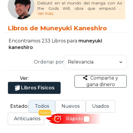
Debutó en el mundo del manga con As
the Gods Will, obra que empezó a
Ver más
serializarse en 2011 gracias a la Bessatsu
Shônen Magazine, revista de la editorial
Kodansha. En 2013 cosechó un éxito de
Libros de Muneyuki Kaneshiro
ventas abrumador en Japón, alcanzando la
apabullante cifra de 1,5 millones de
ejemplares vendidos. Con su último
Encontramos 233 Libros para
muneyuki
manga, Blue Lock, en colaboración con
kaneshiro
Yûsuke Nomura, logró en 2021 el primer
premio en los 45.º Kodansha Manga
Ordenar por
Award en la categoría shônen.
Comparte y
Ver:
gana dinero
Libros Físicos
Estado:
Todos
Nuevos
Usados
Nuevo
Anticuarios
Rápido