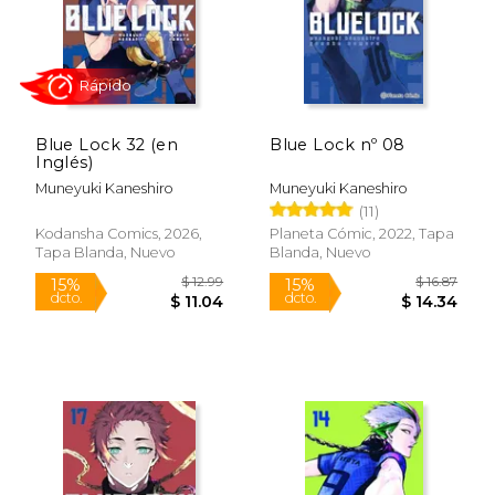
Blue Lock 32 (en
Blue Lock nº 08
Inglés)
Muneyuki Kaneshiro
Muneyuki Kaneshiro
(11)
Kodansha Comics, 2026,
Planeta Cómic, 2022, Tapa
Tapa Blanda, Nuevo
Blanda, Nuevo
$ 16.87
$ 16
15%
15%
dcto.
dcto.
$ 14.34
$ 14.