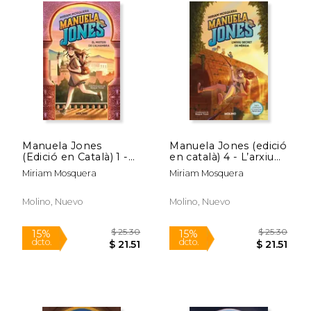
Manuela Jones
Manuela Jones (edició
(Edició en Català) 1 -
en català) 4 - L’arxiu
el Misteri de
secret de Mèrida (en
Miriam Mosquera
Miriam Mosquera
L'alhambra (en
cat)
Catalán)
Molino, Nuevo
Molino, Nuevo
$ 67.48
$ 34.
50%
50%
dcto.
dcto.
$ 33.74
$ 17.