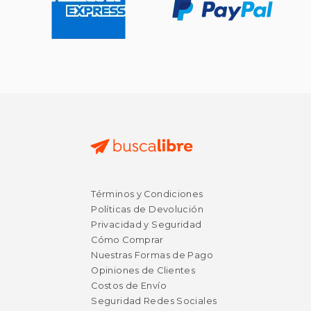
$ 53.09
$ 55
50%
50%
dcto.
dcto.
$ 26.54
$ 27.
Términos y Condiciones
Políticas de Devolución
Privacidad y Seguridad
Cómo Comprar
Nuestras Formas de Pago
Opiniones de Clientes
Costos de Envío
Seguridad Redes Sociales