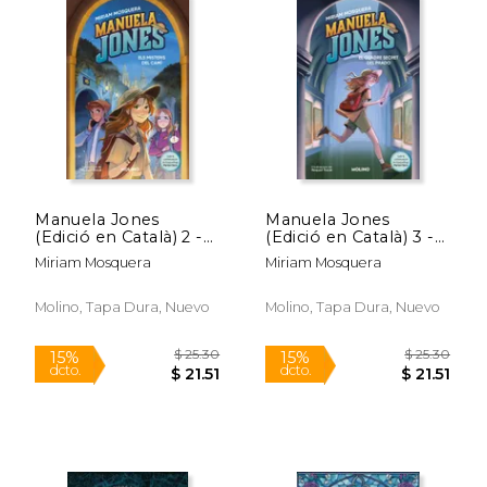
Manuela Jones
Manuela Jones
(Edició en Català) 2 -
(Edició en Català) 3 -
els Misteris del Camí
el Quadre Secret del
Miriam Mosquera
Miriam Mosquera
(en Catalán)
Prado (en Catalán)
Molino, Tapa Dura, Nuevo
Molino, Tapa Dura, Nuevo
$ 25.30
$ 25.
15%
15%
dcto.
dcto.
$ 21.51
$ 21.