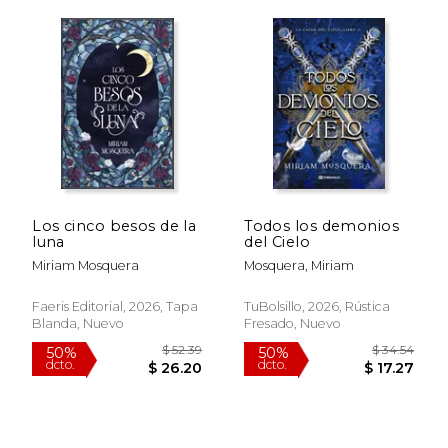
Los cinco besos de la
Todos los demonios
luna
del Cielo
$ 52.07
$ 92
50%
50%
dcto.
dcto.
Miriam Mosquera
Mosquera, Miriam
$ 26.03
$ 46.
Faeris Editorial, 2026, Tapa
TuBolsillo, 2026, Rústica
Blanda, Nuevo
Fresado, Nuevo