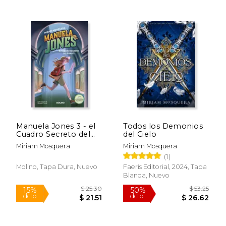
$ 16.95
$ 16
16%
15%
dcto.
dcto.
$ 14.24
$ 14.
Manuela Jones 3 - el
Todos los Demonios
Cuadro Secreto del
del Cielo
Prado
Miriam Mosquera
Miriam Mosquera
(1)
Molino, Tapa Dura, Nuevo
Faeris Editorial, 2024, Tapa
Blanda, Nuevo