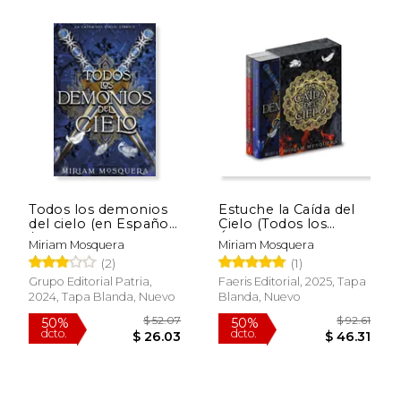
$ 59.28
50%
dcto.
$ 29.64
$ 22.
Todos los demonios
Estuche la Caída del
del cielo (en Español
Cielo (Todos los
/ Castellano)
Ángeles del Infierno +
Miriam Mosquera
Miriam Mosquera
Todos los Demonios
(2)
(1)
del Cielo)
Grupo Editorial Patria,
Faeris Editorial, 2025, Tapa
2024, Tapa Blanda, Nuevo
Blanda, Nuevo