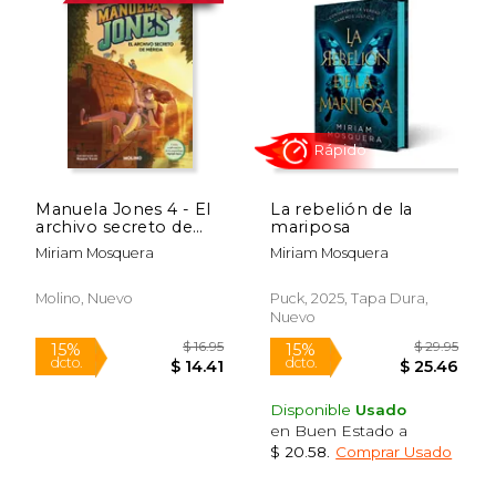
Manuela Jones 4 - El
La rebelión de la
archivo secreto de
mariposa
Mérida (en spa)
Miriam Mosquera
Miriam Mosquera
Rápido
Molino, Nuevo
Puck, 2025, Tapa Dura,
Nuevo
Disponible
Usado
en Buen Estado a
$ 20.58
.
Comprar Usado
$ 16.95
$ 29.