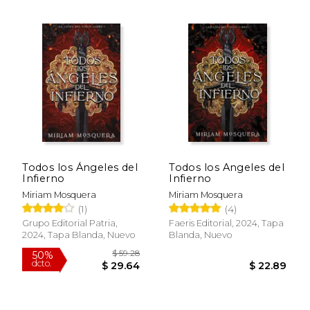
$ 25.30
$ 53.
15%
50%
dcto.
dcto.
$ 21.51
$ 26.
Todos los Ángeles del
Todos los Angeles del
Infierno
Infierno
Miriam Mosquera
Miriam Mosquera
(1)
(4)
Grupo Editorial Patria,
Faeris Editorial, 2024, Tapa
2024, Tapa Blanda, Nuevo
Blanda, Nuevo