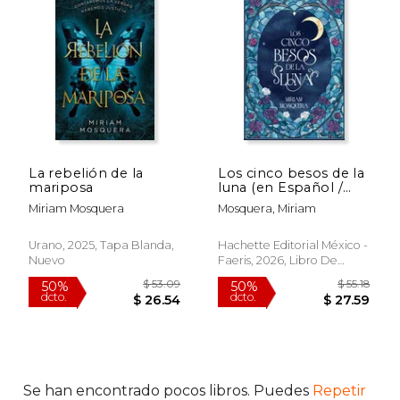
La rebelión de la
Los cinco besos de la
mariposa
luna (en Español /
Castellano)
Miriam Mosquera
Mosquera, Miriam
Urano, 2025, Tapa Blanda,
Hachette Editorial México -
Nuevo
Faeris, 2026, Libro De
Pasta Blanda (paperback),
Nuevo
$ 25.30
$ 25.
15%
15%
dcto.
dcto.
$ 21.51
$ 21.
Se han encontrado pocos libros. Puedes
Repetir