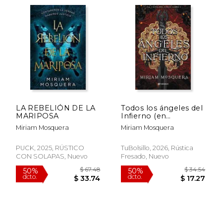
LA REBELIÓN DE LA
Todos los ángeles del
MARIPOSA
Infierno (en
Castellano)
Miriam Mosquera
Miriam Mosquera
$ 52.39
$ 34.
50%
50%
PUCK, 2025, RÚSTICO
TuBolsillo, 2026, Rústica
dcto.
dcto.
$ 26.20
$ 17.
CON SOLAPAS, Nuevo
Fresado, Nuevo