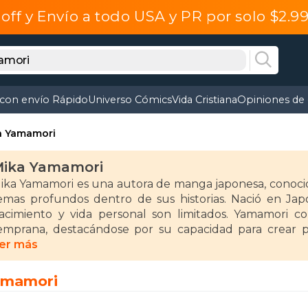
off y Envío a todo USA y PR por solo $2.
 con envío Rápido
Universo Cómics
Vida Cristiana
Opiniones de 
a Yamamori
ika Yamamori
ika Yamamori es una autora de manga japonesa, conocida 
emas profundos dentro de sus historias. Nació en Jap
acimiento y vida personal son limitados. Yamamori
emprana, destacándose por su capacidad para crear 
bordan temas como el amor, la identidad y la lucha inter
er más
 lo largo de su carrera, ha trabajado en varios géneros
amamori
omance y drama. Uno de sus trabajos más destacados 
rincesa), un manga que mezcla el romance con situacion