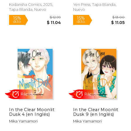
Kodansha Comics, 2025,
Yen Press, Tapa Blanda,
Tapa Blanda, Nuevo
Nuevo
Rápido
Rápido
$ 7.84
$ 12.99
15%
15%
dcto.
dcto.
 6.67
$ 11.04
In the Clear Moonlit
In the Clear Moonlit
Dusk 4 (en Inglés)
Dusk 9 (en Inglés)
Mika Yamamori
Mika Yamamori