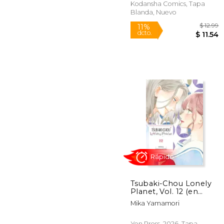
Kodansha Comics, Tapa
Blanda, Nuevo
Rápido
11%
dcto.
$
Tsubaki-Chou Lonely
Planet, Vol. 12 (en
Inglés)
Mika Yamamori
Yen Press, 2026, Tapa