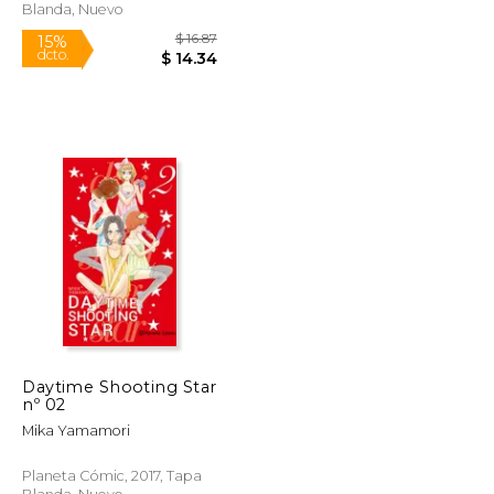
Blanda, Nuevo
Daytime Shooting Star
nº 02
$ 9.99
$ 16.87
15%
Mika Yamamori
dcto.
$ 8.49
$ 14.34
Planeta Cómic, 2017, Tapa