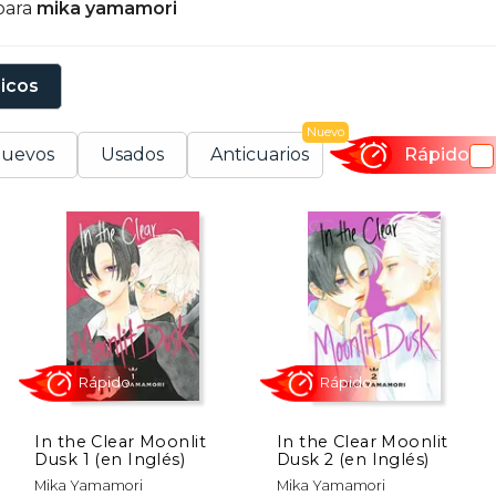
para
mika yamamori
econocimiento en la industria del manga.
u estilo de dibujo es muy característico, con líneas 
sicos
antidad de emociones. A través de sus obras, Yamam
ectores, quienes aprecian su habilidad para crear histori
Nuevo
sicología de sus personajes.
uevos
Usados
Anticuarios
Rápido
In the Clear Moonlit
In the Clear Moonlit
Dusk 1 (en Inglés)
Dusk 2 (en Inglés)
Rápido
Rápido
Mika Yamamori
Mika Yamamori