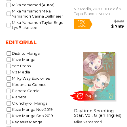
Mika Yamamori (Autor)
Viz Media, 2020, 01 Edición,
Mika Yamamori Mika
Tapa Blanda, Nuevo
Yamamori Carina Dallmeier
Mika Yamamori Taylor Engel
Lys Blakeslee
EDITORIAL
15%
Distrito Manga
dcto.
$
Kaze Manga
Yen Press
Viz Media
Milky Way Ediciones
Kodansha Comics
Planeta Comic
Planeta
Crunchyroll Manga
Kaze Manga Nov 2019
Daytime Shooting
Star, Vol. 8 (en Inglés)
Kaze Manga Sep 2019
Pegasus Manga
Mika Yamamori