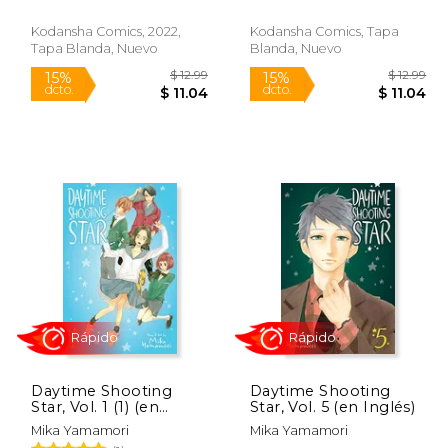
Kodansha Comics, 2022,
Kodansha Comics, Tapa
Tapa Blanda, Nuevo
Blanda, Nuevo
$ 9.28
$ 12.99
15%
15%
dcto.
dcto.
 7.89
$ 11.04
Daytime Shooting
Daytime Shooting
Star, Vol. 1 (1) (en
Star, Vol. 5 (en Inglés)
Inglés)
Mika Yamamori
Mika Yamamori