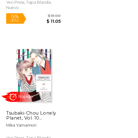
Yen Press, Tapa Blanda,
Nuevo
Rápido
$ 12.99
$ 13.00
15%
dcto.
$ 11.04
$ 11.05
Tsubaki-Chou Lonely
Planet, Vol. 10
(Volume 10) (Tsubaki-
Mika Yamamori
Chou Lonely Planet,
10) (en Inglés)
Yen Press, Tapa Blanda,