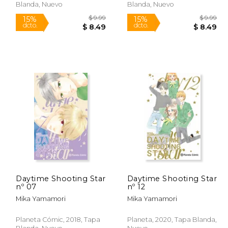
Blanda, Nuevo
Blanda, Nuevo
Daytime Shooting Star
Daytime Shooting Star
nº 07
nº 12
 13.00
$ 9.99
15%
15%
Mika Yamamori
Mika Yamamori
dcto.
dcto.
 11.05
$ 8.49
Planeta Cómic, 2018, Tapa
Planeta, 2020, Tapa Blanda,