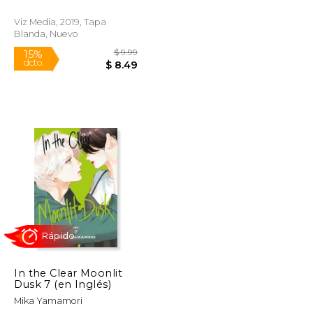
Viz Media, 2019, Tapa
Blanda, Nuevo
$ 12.99
$ 9.99
15%
dcto.
$ 11.04
$ 8.49
In the Clear Moonlit
Dusk 7 (en Inglés)
Mika Yamamori