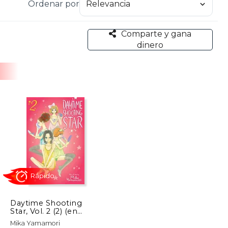
Ordenar por
delicadas y expresiones que transmiten una gran
Comparte y gana
ori ha logrado conectar profundamente con sus
dinero
as que van más allá de lo superficial y exploran la
Daytime Shooting
Star, Vol. 2 (2) (en
Inglés)
Rápido
Mika Yamamori