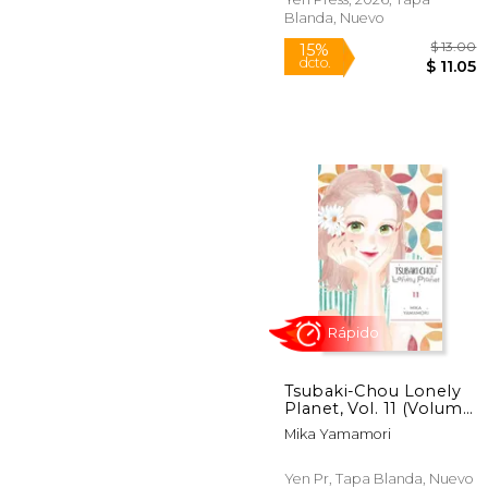
Blanda, Nuevo
Rápido
$
15%
Tsubaki-Chou Lonely
dcto.
$
Planet, Vol. 11 (Volume
11) (en Inglés)
Mika Yamamori
Yen Pr, Tapa Blanda, Nuevo