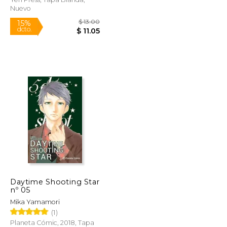
Nuevo
Rápido
$ 13.00
$ 13.00
15%
Daytime Shooting Star
dcto.
$ 11.05
$ 11.05
nº 05
Mika Yamamori
(1)
Planeta Cómic, 2018, Tapa