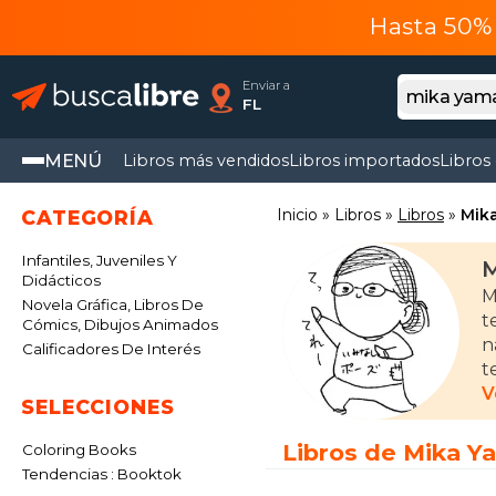
Hasta 50% 
Enviar a
FL
MENÚ
Libros más vendidos
Libros importados
Libros
Inicio
Libros
Libros
Mik
CATEGORÍA
Infantiles, Juveniles Y
M
Didácticos
M
Novela Gráfica, Libros De
t
Cómics, Dibujos Animados
n
Calificadores De Interés
t
a
V
SELECCIONES
A
Libros de Mika Y
Coloring Books
r
Tendencias : Booktok
p