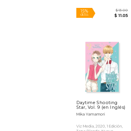
Rápido
Daytime Shooting
Star, Vol. 9 (en Inglés)
$
15%
Mika Yamamori
dcto.
$
Viz Media, 2020, 1 Edición,