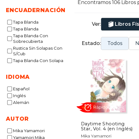
Encontramos 106 Libros 
r
ENCUADERNACIÓN
S
Tapa Blanda
Ver:
Libros Fí
c
Tapa Blanda
l
Tapa Blanda Con
p
Sobrecubierta
Estado:
Todos
N
Rustica Sin Solapas Con
S/Cub
Tapa Blanda Con Solapa
IDIOMA
Español
Inglés
Alemán
AUTOR
Daytime Shooting
Star, Vol. 4 (en Inglés)
Mika Yamamori
Rápido
Mika Yamamori
Yamamori Mika