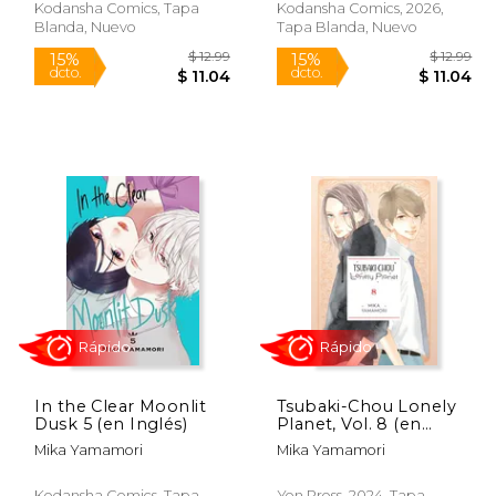
Kodansha Comics, Tapa
Kodansha Comics, 2026,
Blanda, Nuevo
Tapa Blanda, Nuevo
Rápido
Rápido
$ 12.99
$ 12.99
15%
15%
dcto.
dcto.
 11.54
$ 11.04
In the Clear Moonlit
Tsubaki-Chou Lonely
Dusk 5 (en Inglés)
Planet, Vol. 8 (en
Inglés)
Mika Yamamori
Mika Yamamori
Kodansha Comics, Tapa
Yen Press, 2024, Tapa