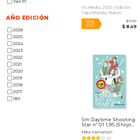
Yen Pr
Viz Media, 2020, 1 Edición,
Rápido
Tapa Blanda, Nuevo
AÑO EDICIÓN
2026
2025
2024
2023
2022
2021
15%
2020
dcto.
$
2019
2018
2017
180
Sm Daytime Shooting
Star nº 01 1,95 (Shojo
Manía) - Mika
Mika Yamamori
Yamamori - Libro
(1)
Físico