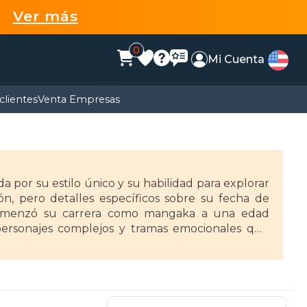
99
Ver más
0
Mi Cuenta
clientes
Venta Empresas
por su estilo único y su habilidad para explorar
ón, pero detalles específicos sobre su fecha de
 comenzó su carrera como mangaka a una edad
personajes complejos y tramas emocionales que
na.
, pero es especialmente conocida por sus obras de
es "Ojousama no Untenshu" (La conductora de la
es de comedia y conflicto. Este trabajo le valió