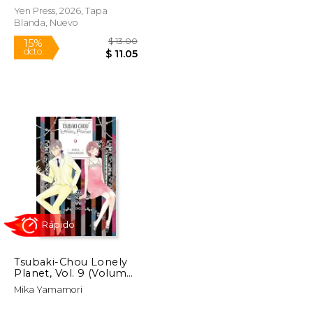
Yen Press, 2026, Tapa
Blanda, Nuevo
$ 13.00
$ 13.00
15%
dcto.
$ 11.05
$ 11.05
Tsubaki-Chou Lonely
Planet, Vol. 9 (Volume
9) (Tsubaki-Chou
Mika Yamamori
Lonely Planet, 9) (en
Inglés)