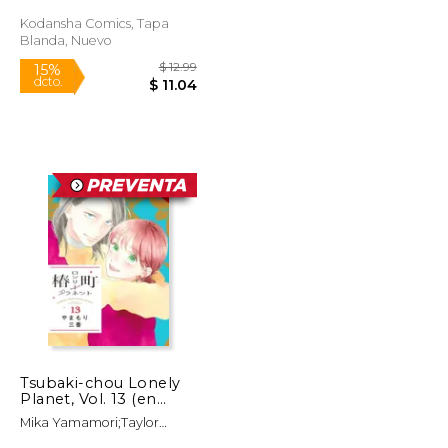
Kodansha Comics, Tapa
Rápido
Blanda, Nuevo
$ 9.99
$ 12.99
15%
dcto.
$ 8.49
$ 11.04
Tsubaki-chou Lonely
Planet, Vol. 13 (en
Inglés)
Mika Yamamori;Taylor
Engel;Lys Blakeslee