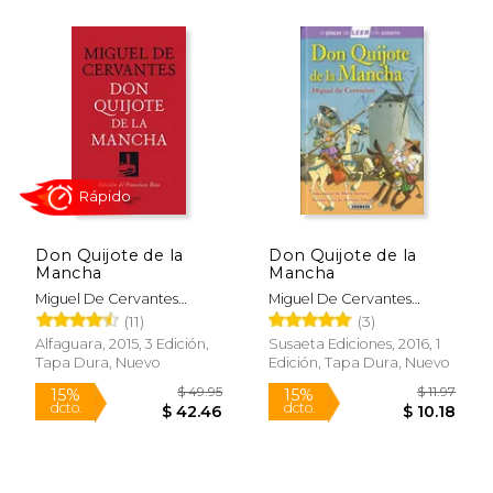
$ 27.99
$ 18
15%
21%
dcto.
dcto.
$ 23.79
$ 15.
Don Quijote de la
Don Quijote de la
Mancha
Mancha
Miguel De Cervantes
Miguel De Cervantes
Saavedra
Saavedra
(11)
(3)
Alfaguara, 2015, 3 Edición,
Susaeta Ediciones, 2016, 1
Tapa Dura, Nuevo
Edición, Tapa Dura, Nuevo
Rápido