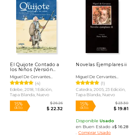
$ 18.70
$ 15.
15%
6%
dcto.
dcto.
$ 15.90
$ 14.
El Quijote Contado a
Novelas Ejemplares ii
los Niños (Versión
Escolar Para ep)
Miguel De Cervantes
Miguel De Cervantes
(Biblioteca Escolar
Saavedra
Saavedra
(4)
(1)
Clásicos Contados a
los Niños)
Edebe, 2018, 1 Edición,
Catedra, 2005, 23 Edición,
Tapa Blanda, Nuevo
Tapa Blanda, Nuevo
Disponible
Usado
en Buen Estado a
$ 16.28
.
Comprar Usado