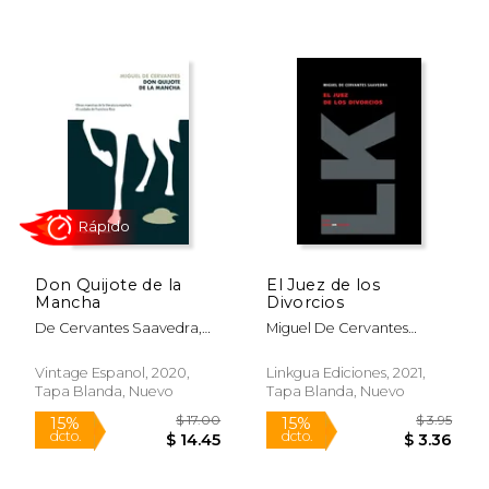
Rápido
Don Quijote de la
El Juez de los
Mancha
Divorcios
De Cervantes Saavedra,
Miguel De Cervantes
Miguel ; Rico, Francisco
Saavedra
Vintage Espanol, 2020,
Linkgua Ediciones, 2021,
Tapa Blanda, Nuevo
Tapa Blanda, Nuevo
$ 7.24
$ 16.
12%
6%
dcto.
dcto.
$ 6.39
$ 15.