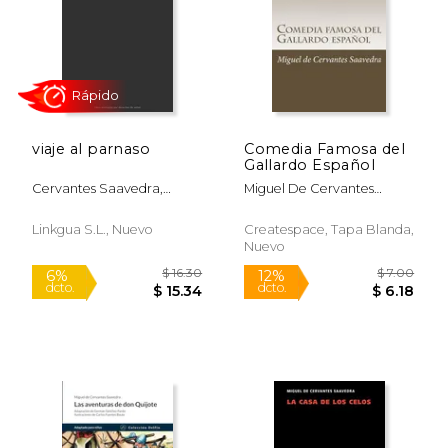
$ 17.64
$ 22.
viaje al parnaso
Comedia Famosa del
Gallardo Español
Cervantes Saavedra,
Miguel De Cervantes
Miguel De
Saavedra
Linkgua S.l., Nuevo
Createspace, Tapa Blanda,
Nuevo
Rápido
Rápido