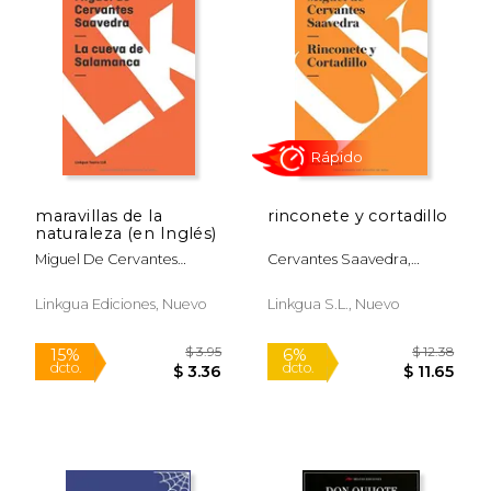
maravillas de la
rinconete y cortadillo
naturaleza (en Inglés)
$ 10.29
$ 14.
15%
15%
Miguel De Cervantes
Cervantes Saavedra,
dcto.
dcto.
$ 8.74
$ 12.
Saavedra
Miguel De
Linkgua Ediciones, Nuevo
Linkgua S.l., Nuevo