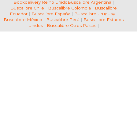
Bookdelivery Reino Unido
Buscalibre Argentina
|
Buscalibre Chile
|
Buscalibre Colombia
|
Buscalibre
Ecuador
|
Buscalibre España
|
Buscalibre Uruguay
|
Buscalibre México
|
Buscalibre Perú
|
Buscalibre Estados
Unidos
|
Buscalibre Otros Países
|