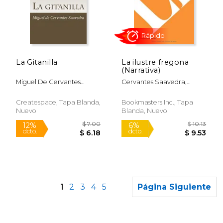
$ 16.30
$ 7.
6%
12%
dcto.
dcto.
$ 15.34
$ 6.
La Gitanilla
La ilustre fregona
(Narrativa)
Miguel De Cervantes
Cervantes Saavedra,
Saavedra
Miguel De
Createspace, Tapa Blanda,
Bookmasters Inc., Tapa
Nuevo
Blanda, Nuevo
1
2
3
4
5
Página Siguiente
Rápido