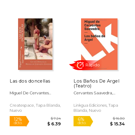
Las dos doncellas
Los Baños De Argel
(Teatro)
Miguel De Cervantes
Cervantes Saavedra,
Saavedra
Miguel De
$ 14.91
$ 16.
15%
15%
Createspace, Tapa Blanda,
Linkgua Ediciones, Tapa
dcto.
dcto.
$ 12.68
$ 14.
Nuevo
Blanda, Nuevo