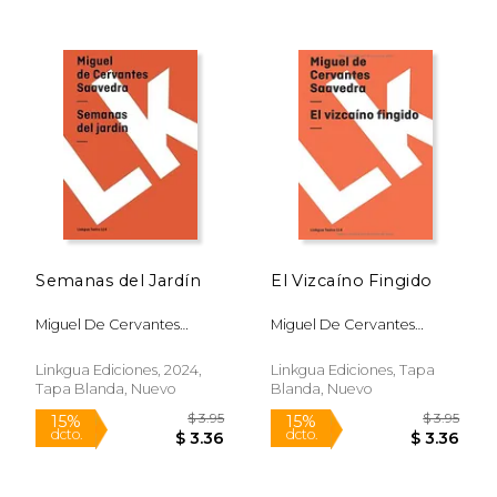
Rápido
Semanas del Jardín
El Vizcaíno Fingido
Miguel De Cervantes
Miguel De Cervantes
Saavedra
Saavedra
Linkgua Ediciones, 2024,
Linkgua Ediciones, Tapa
Tapa Blanda, Nuevo
Blanda, Nuevo
$ 17.00
$ 3.
15%
15%
dcto.
dcto.
$ 14.45
$ 3.