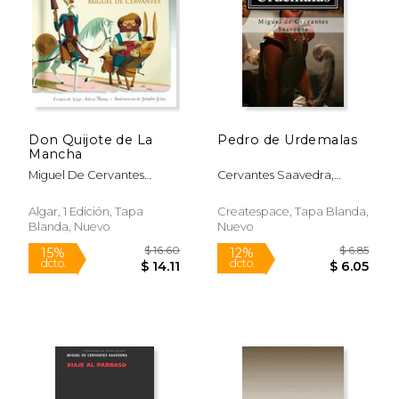
Don Quijote de La
Pedro de Urdemalas
Mancha
Miguel De Cervantes
Cervantes Saavedra,
Saavedra
Miguel De
Algar, 1 Edición, Tapa
Createspace, Tapa Blanda,
Blanda, Nuevo
Nuevo
$ 19.99
$ 25.
12%
12%
dcto.
dcto.