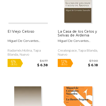
$ 16.60
$ 6.
15%
12%
dcto.
dcto.
$ 14.11
$ 6.
El Viejo Celoso
La Casa de los Celos y
Selvas de Ardenia
Miguel De Cervantes
Miguel De Cervantes
Saavedra
Saavedra
Radamés Molina, Tapa
Createspace, Tapa Blanda,
Blanda, Nuevo
Nuevo
Rápido