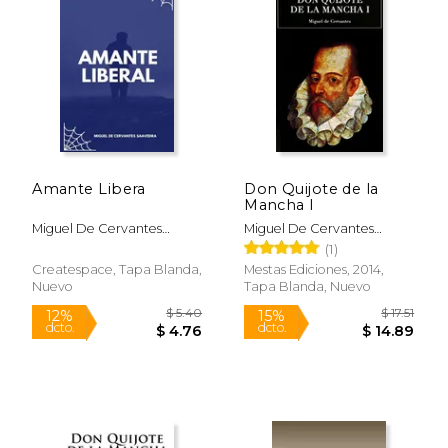
Rápido
Amante Libera
Don Quijote de la
Mancha I
Miguel De Cervantes
Miguel De Cervantes
Saavedra
Saavedra
(1)
$ 13.20
$ 12
12%
6%
Createspace, Tapa Blanda,
Mestas Ediciones, 2014,
dcto.
dcto.
$ 11.65
$ 11.
Nuevo
Tapa Blanda, Nuevo