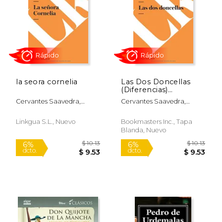
la seora cornelia
Las Dos Doncellas
(Diferencias)
(Narrativa)
Cervantes Saavedra,
Cervantes Saavedra,
Miguel De
Miguel De
Linkgua S.l., Nuevo
Bookmasters Inc., Tapa
Blanda, Nuevo
$ 15.97
$ 7.
12%
12%
dcto.
dcto.
$ 14.09
$ 6.