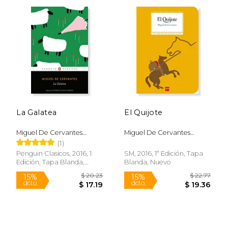
$ 3.95
$ 3.
15%
15%
dcto.
dcto.
$ 3.36
$ 3.
La Galatea
El Quijote
Miguel De Cervantes
Miguel De Cervantes
Saavedra
Saavedra
(1)
Penguin Clasicos, 2016, 1
SM, 2016, 1ª Edición, Tapa
Edición, Tapa Blanda,
Blanda, Nuevo
Nuevo