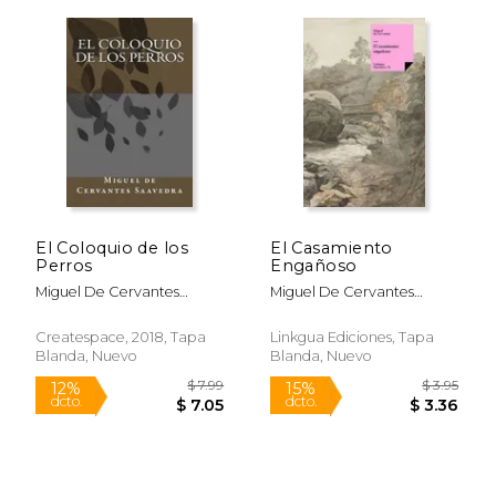
$ 49.95
$ 11
15%
15%
dcto.
dcto.
$ 42.46
$ 10.
El Coloquio de los
El Casamiento
Perros
Engañoso
Miguel De Cervantes
Miguel De Cervantes
Saavedra
Saavedra
Createspace, 2018, Tapa
Linkgua Ediciones, Tapa
Blanda, Nuevo
Blanda, Nuevo