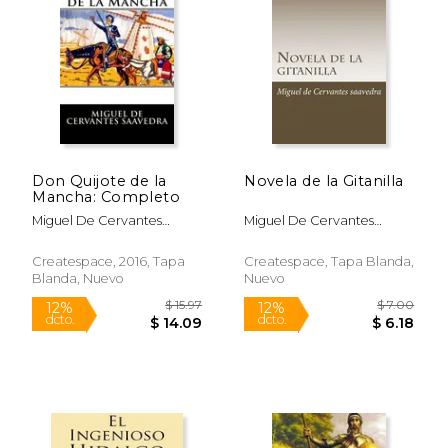
Rápido
Don Quijote de la
Novela de la Gitanilla
Mancha: Completo
Miguel De Cervantes
Miguel De Cervantes
Saavedra
Saavedra
Createspace, 2016, Tapa
Createspace, Tapa Blanda,
Blanda, Nuevo
Nuevo
$ 3.95
$ 12
15%
6%
dcto.
dcto.
$ 3.36
$ 11.