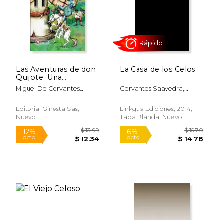
$ 10.13
$ 10
6%
6%
dcto.
dcto.
$ 9.53
$ 9.
Las Aventuras de don
La Casa de los Celos
Quijote: Una
Adaptación de la
Miguel De Cervantes
Cervantes Saavedra,
Inmortal Obra de
Saavedra
Miguel De
Cervantes Para
Jóvenes Lectores.
Editorial Ginesta Sas,
Linkgua Ediciones, 2014,
Nuevo
Tapa Blanda, Nuevo