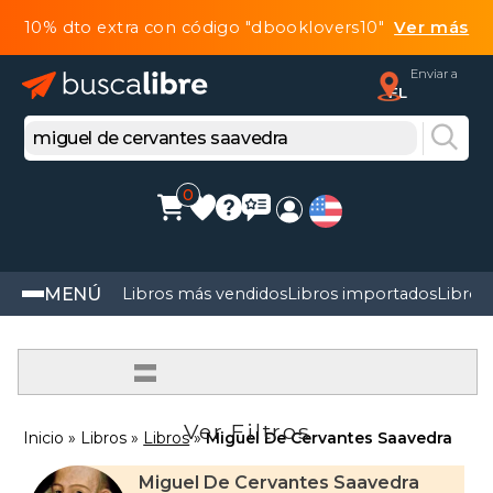
10% dto extra con código "dbooklovers10"
Ver más
Enviar a
FL
0
MENÚ
Libros más vendidos
Libros importados
Libros
=
Ver Filtros
Inicio
Libros
Libros
Miguel De Cervantes Saavedra
Miguel De Cervantes Saavedra