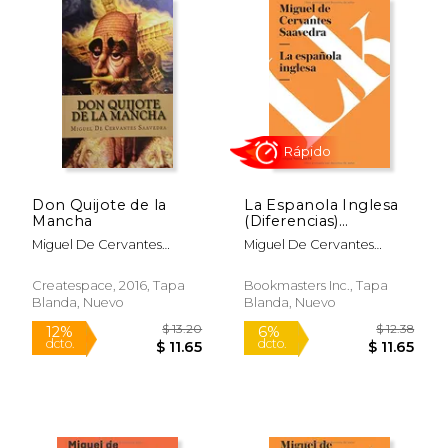
$ 20.23
$ 22.
15%
15%
dcto.
dcto.
$ 17.19
$ 19.
Don Quijote de la
La Espanola Inglesa
Mancha
(Diferencias)
(Narrativa)
Miguel De Cervantes
Miguel De Cervantes
Saavedra
Saavedra
Createspace, 2016, Tapa
Bookmasters Inc., Tapa
Blanda, Nuevo
Blanda, Nuevo