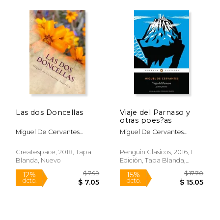
$ 11.97
$ 6.
15%
6%
dcto.
dcto.
$ 10.18
$ 6.
Las dos Doncellas
Viaje del Parnaso y
otras poes?as
Miguel De Cervantes
Miguel De Cervantes
Saavedra
Saavedra
Createspace, 2018, Tapa
Penguin Clasicos, 2016, 1
Blanda, Nuevo
Edición, Tapa Blanda,
Nuevo