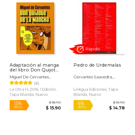
$ 7.99
$ 3.
12%
15%
dcto.
dcto.
$ 7.05
$ 3.
Adaptación al manga
Pedro de Urdemalas
del libro Don Quijote
de la Mancha de
Miguel De Cervantes
Cervantes Saavedra,
Miguel de Cervantes
Saavedra
Miguel De
(8)
La Otra H, 2016, 1 Edición,
Linkgua Ediciones, Tapa
Tapa Blanda, Nuevo
Blanda, Nuevo
Rápido