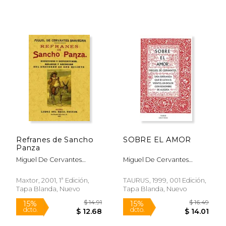
$ 26.26
$ 23.
15%
15%
dcto.
dcto.
$ 22.32
$ 19.
Refranes de Sancho
SOBRE EL AMOR
Panza
Miguel De Cervantes
Miguel De Cervantes
Saavedra
Saavedra
Maxtor, 2001, 1ª Edición,
TAURUS, 1999, 001 Edición,
Tapa Blanda, Nuevo
Tapa Blanda, Nuevo