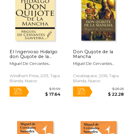
El Ingenioso Hidalgo
Don Quijote de la
don Quijote de la
Mancha
Mancha
Miguel De Cervantes
Miguel De Cervantes
Saavedra
Saavedra
Windham Press, 2013, Tapa
Createspace, 2016, Tapa
Blanda, Nuevo
Blanda, Nuevo
$ 5.40
$ 17
12%
15%
dcto.
dcto.
$ 4.76
$ 14.