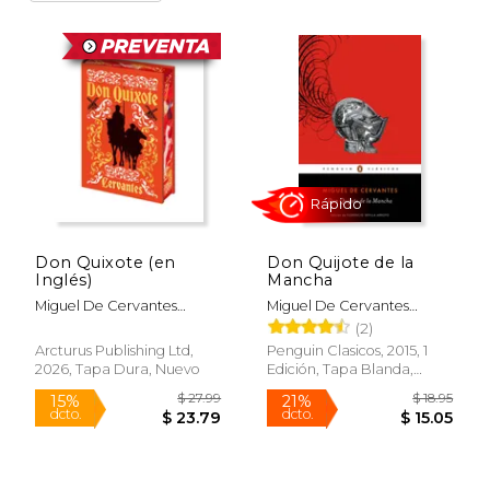
Don Quixote (en
Don Quijote de la
Inglés)
Mancha
Miguel De Cervantes
Miguel De Cervantes
Saavedra
Saavedra
(2)
Rápido
Arcturus Publishing Ltd,
Penguin Clasicos, 2015, 1
2026, Tapa Dura, Nuevo
Edición, Tapa Blanda,
Nuevo