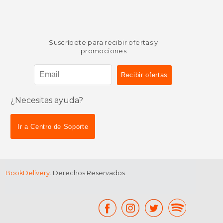
Rápido
Suscríbete para recibir ofertas y
promociones
¿Necesitas ayuda?
$ 7.00
$ 10
12%
6%
dcto.
dcto.
$ 6.18
$ 9.
Ir a Centro de Soporte
BookDelivery
. Derechos Reservados.