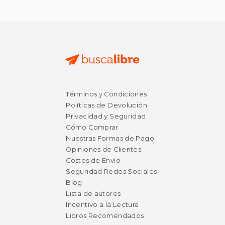
$ 6.77
$ 7.
6%
12%
Términos y Condiciones
dcto.
dcto.
$ 6.38
$ 6.
Políticas de Devolución
Privacidad y Seguridad
Cómo Comprar
Nuestras Formas de Pago
Opiniones de Clientes
Costos de Envío
Seguridad Redes Sociales
Blog
Lista de autores
Incentivo a la Lectura
Libros Recomendados