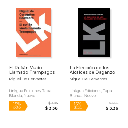
$ 3.95
$ 3.
15%
15%
dcto.
dcto.
$ 3.36
$ 3.
El Rufián Viudo
La Elección de los
Llamado Trampagos
Alcaldes de Daganzo
Miguel De Cervantes
Miguel De Cervantes
Saavedra
Saavedra
Linkgua Ediciones, Tapa
Linkgua Ediciones, Tapa
Blanda, Nuevo
Blanda, Nuevo