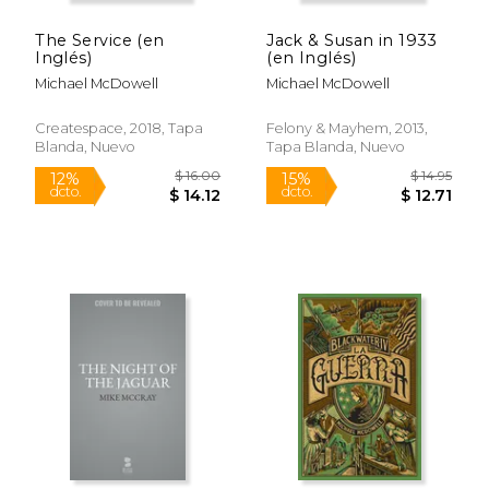
The Service (en
Jack & Susan in 1933
Inglés)
(en Inglés)
Michael McDowell
Michael McDowell
Createspace, 2018, Tapa
Felony & Mayhem, 2013,
Blanda, Nuevo
Tapa Blanda, Nuevo
$ 14.99
$ 29.
12%
40%
dcto.
dcto.
$ 13.22
$ 17.