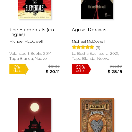
The Elementals (en
Agujas Doradas
Inglés)
Michael McDowell
Michael McDowell
(5)
Valancourt Books, 2014,
La Bestia Equilatera, 2021,
Tapa Blanda, Nuevo
Tapa Blanda, Nuevo
$ 29.45
$ 29.
40%
40%
dcto.
dcto.
$ 17.67
$ 17.