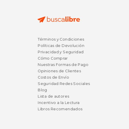
$ 36.18
$ 20.
40%
15%
dcto.
dcto.
$ 21.71
$ 17.
Términos y Condiciones
Políticas de Devolución
Privacidad y Seguridad
Cómo Comprar
Nuestras Formas de Pago
Opiniones de Clientes
Costos de Envío
Seguridad Redes Sociales
Blog
Lista de autores
Incentivo a la Lectura
Libros Recomendados