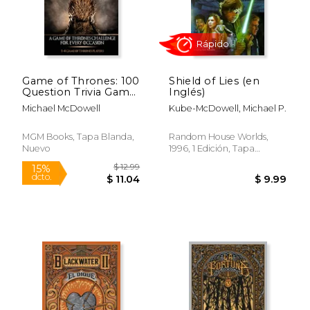
Game of Thrones: 100
Shield of Lies (en
Question Trivia Game
Inglés)
for True Fans (en
Michael McDowell
Kube-McDowell, Michael P.
Inglés)
MGM Books, Tapa Blanda,
Random House Worlds,
Nuevo
1996, 1 Edición, Tapa
Blanda, Nuevo
$ 29.45
$ 29.
40%
40%
dcto.
dcto.
$ 17.67
$ 17.