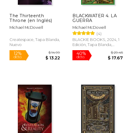
The Thirteenth
BLACKWATER 4. LA
Throne (en Inglés)
GUERRA
Michael McDowell
Michael McDowell
(4)
Createspace, Tapa Blanda,
BLACKIE BOOKS, 2024, 1
Nuevo
Edición, Tapa Blanda,
$ 42.58
$ 12
50%
12%
Nuevo
dcto.
dcto.
$ 21.29
$ 11.