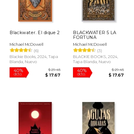
Blackwater. El dique 2
BLACKWATER 5 LA
FORTUNA
Michael McDowell
Michael McDowell
(6)
(3)
Rápido
Blackie Books, 2024, Tapa
BLACKIE BOOKS, 2024,
Blanda, Nuevo
Tapa Blanda, Nuevo
$ 12.99
15%
dcto.
$ 11.04
$ 9.