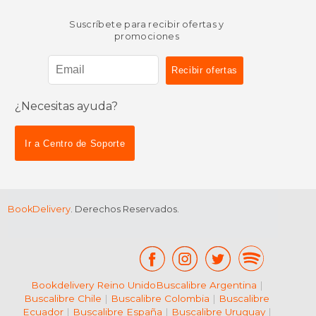
Suscríbete para recibir ofertas y
promociones
¿Necesitas ayuda?
$ 36.18
$ 23.
40%
15%
dcto.
dcto.
$ 21.71
$ 20.
Ir a Centro de Soporte
BookDelivery
. Derechos Reservados.
Bookdelivery Reino Unido
Buscalibre Argentina
|
Buscalibre Chile
|
Buscalibre Colombia
|
Buscalibre
Ecuador
|
Buscalibre España
|
Buscalibre Uruguay
|