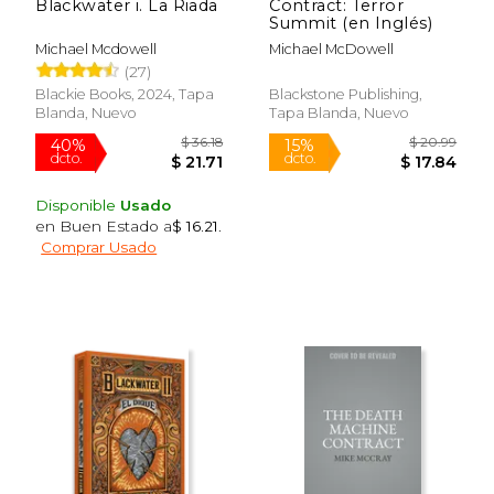
Blackwater i. La Riada
Contract: Terror
Summit (en Inglés)
Michael Mcdowell
Michael McDowell
(27)
Blackie Books, 2024, Tapa
Blackstone Publishing,
Blanda, Nuevo
Tapa Blanda, Nuevo
Disponible
Usado
en Buen Estado a
$ 16.21
.
Comprar Usado
$ 36.18
$ 20.
40%
15%
dcto.
dcto.
$ 21.71
$ 17.