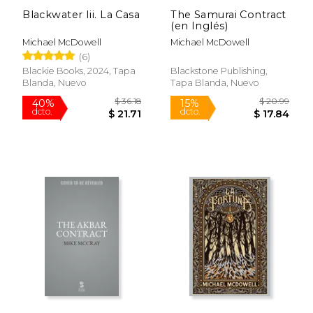
Blackwater Iii. La Casa
The Samurai Contract
(en Inglés)
Michael McDowell
Michael McDowell
(6)
Blackie Books, 2024, Tapa
Blackstone Publishing,
Blanda, Nuevo
Tapa Blanda, Nuevo
$ 16.00
$ 14
12%
15%
dcto.
dcto.
$ 14.12
$ 12.