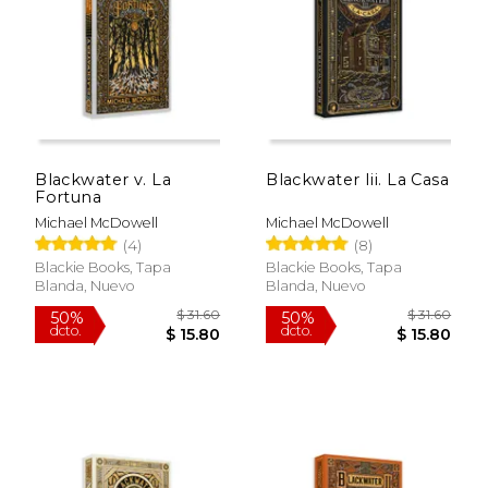
$ 94.29
$ 12
15%
17%
dcto.
dcto.
$ 80.14
$ 10.
Blackwater v. La
Blackwater Iii. La Casa
Fortuna
Michael McDowell
Michael McDowell
(4)
(8)
Blackie Books, Tapa
Blackie Books, Tapa
Blanda, Nuevo
Blanda, Nuevo