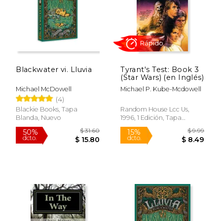
Rápido
Blackwater vi. Lluvia
Tyrant's Test: Book 3
(Star Wars) (en Inglés)
Michael McDowell
Michael P. Kube-Mcdowell
(4)
$ 31.60
$ 7.
50%
15%
dcto.
dcto.
$ 15.80
$ 6.
Blackie Books, Tapa
Random House Lcc Us,
Blanda, Nuevo
1996, 1 Edición, Tapa
Blanda, Nuevo