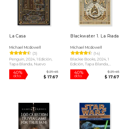
La Casa
Blackwater 1. La Riada
Michael Mcdowell
Michael Mcdowell
(3)
(14)
Penguin, 2024, 1 Edición,
Blackie Books, 2024, 1
Tapa Blanda, Nuevo
Edición, Tapa Blanda,
Nuevo
$ 8.00
$ 29.
12%
40%
dcto.
dcto.
$ 7.06
$ 17.