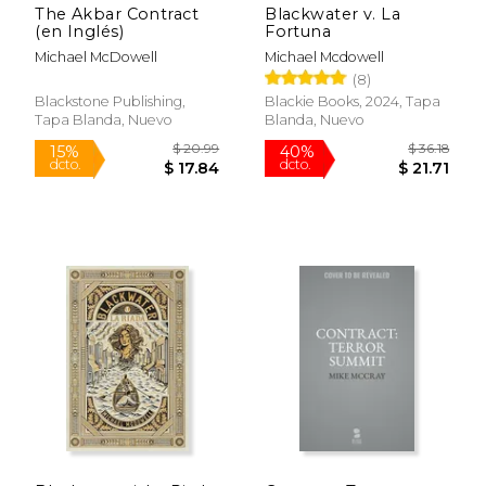
The Akbar Contract
Blackwater v. La
(en Inglés)
Fortuna
Michael McDowell
Michael Mcdowell
(8)
Blackstone Publishing,
Blackie Books, 2024, Tapa
Tapa Blanda, Nuevo
Blanda, Nuevo
$ 20.99
$ 36
15%
40%
dcto.
dcto.
$ 17.84
$ 21.