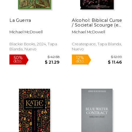
La Guerra
Alcohol: Biblical Curse
$ 36.18
$ 23.
/ Societal Scourge (en
40%
6%
dcto.
dcto.
Inglés)
$ 21.71
$ 22.
Michael McDowell
Michael McDowell
Blackie Books, 2024, Tapa
Createspace, Tapa Blanda,
Blanda, Nuevo
Nuevo
Rápido