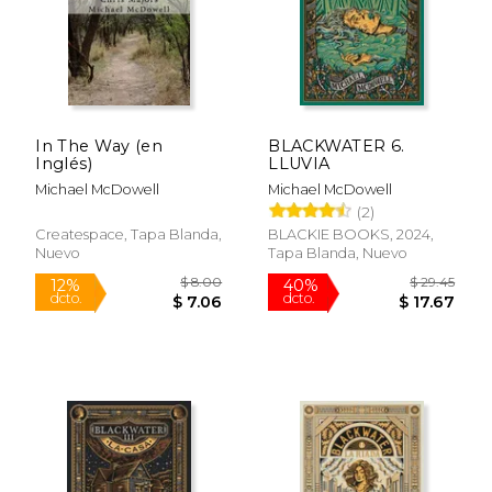
Rápido
In The Way (en
BLACKWATER 6.
Inglés)
LLUVIA
Michael McDowell
Michael McDowell
(2)
Createspace, Tapa Blanda,
BLACKIE BOOKS, 2024,
Nuevo
Tapa Blanda, Nuevo
$ 31.60
$ 9.
50%
15%
dcto.
dcto.
$ 15.80
$ 8.