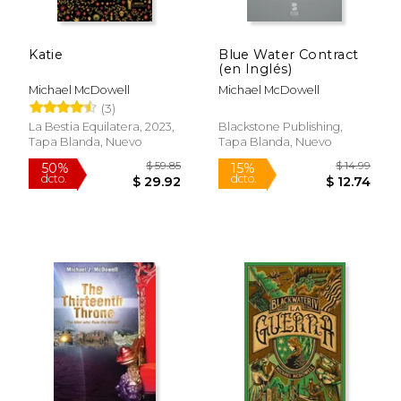
Katie
Blue Water Contract
(en Inglés)
Michael McDowell
Michael McDowell
(3)
$ 45.
15%
dcto.
$ 36.40
$ 39.
La Bestia Equilatera, 2023,
Blackstone Publishing,
Tapa Blanda, Nuevo
Tapa Blanda, Nuevo