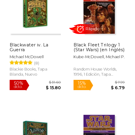
Blackwater iv. La
Black Fleet Trilogy 1
$ 31.60
$ 31.
Guerra
(Star Wars) (en Inglés)
50%
50%
dcto.
dcto.
$ 15.80
$ 15.
Michael McDowell
Kube-McDowell, Michael P.
(8)
Blackie Books, Tapa
Random House Worlds,
Blanda, Nuevo
1996, 1 Edición, Tapa
Blanda, Nuevo