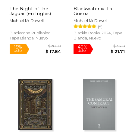
The Night of the
Blackwater iv. La
Jaguar (en Inglés)
Guerra
Michael McDowell
Michael McDowell
(5)
Blackstone Publishing,
Blackie Books, 2024, Tapa
Tapa Blanda, Nuevo
Blanda, Nuevo
$ 15.99
$ 42.
12%
50%
dcto.
dcto.
$ 14.11
$ 21.