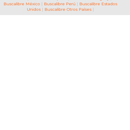
Buscalibre México
|
Buscalibre Perú
|
Buscalibre Estados
Unidos
|
Buscalibre Otros Países
|