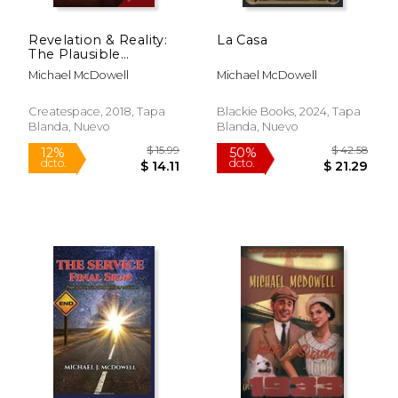
Revelation & Reality:
La Casa
The Plausible
Mechanisms of
Michael McDowell
Michael McDowell
Prophetic Fulfillment
(en Inglés)
Createspace, 2018, Tapa
Blackie Books, 2024, Tapa
Blanda, Nuevo
Blanda, Nuevo
$ 59.85
$ 14.
50%
15%
dcto.
dcto.
$ 29.92
$ 12.