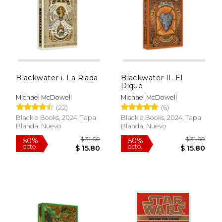
$ 31.60
$ 31.
50%
50%
dcto.
dcto.
$ 15.80
$ 15.
Blackwater i. La Riada
Blackwater II. El
Dique
Michael McDowell
Michael McDowell
(22)
(6)
Blackie Books, 2024, Tapa
Blackie Books, 2024, Tapa
Blanda, Nuevo
Blanda, Nuevo