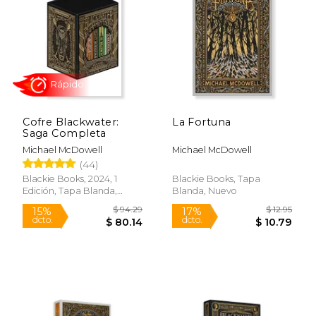
$ 19.95
$ 12
15%
15%
dcto.
dcto.
$ 16.96
$ 11.
Cofre Blackwater:
La Fortuna
Saga Completa
Michael McDowell
Michael McDowell
(44)
Blackie Books, 2024, 1
Blackie Books, Tapa
Edición, Tapa Blanda,
Blanda, Nuevo
Nuevo
Rápido