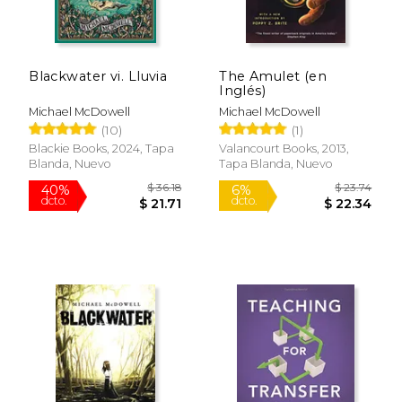
$ 21.36
$ 56.
6%
50%
dcto.
dcto.
$ 20.11
$ 28.
Blackwater vi. Lluvia
The Amulet (en
Inglés)
Michael McDowell
Michael McDowell
(10)
(1)
Blackie Books, 2024, Tapa
Valancourt Books, 2013,
Blanda, Nuevo
Tapa Blanda, Nuevo