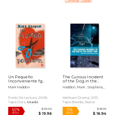
.
Comprar Usado
$ 35.30
$ 35.
50%
50%
dcto.
dcto.
$ 17.65
$ 17.
Un Pequeño
The Curious Incident
Inconveniente fg
of the Dog in the
(Formato Grande)
Night-Time: The Play
Mark Haddon
Haddon, Mark ; Stephens,
(en Inglés)
Simon ; Moore, Ruth
Punto De Lectura, 2008,
Methuen Drama, 2013,
Tapa Dura,
Usado
Tapa Blanda, Nuevo