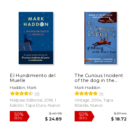
$ 16.95
$ 60.
15%
50%
dcto.
dcto.
$ 14.41
$ 30.
El Hundimiento del
The Curious Incident
Muelle
of the dog in the
Night-Time (en
Haddon, Mark
Mark Haddon
Inglés)
(3)
(1)
Malpaso Editorial, 2018, 1
Vintage, 2004, Tapa
Edición, Tapa Dura, Nuevo
Blanda, Nuevo