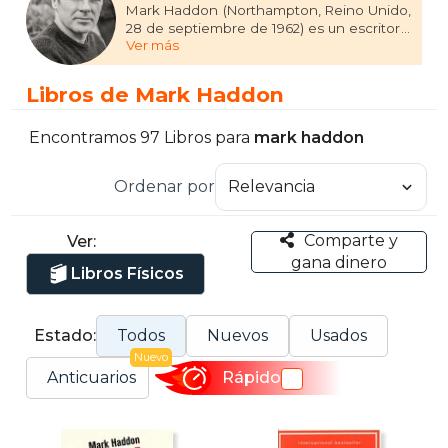
Mark Haddon (Northampton, Reino Unido,
28 de septiembre de 1962) es un escritor y
Ver más
guionista británico, célebre por su novela
El curioso incidente del perro a
medianoche, que explora la mente de un
Libros de Mark Haddon
adolescente con autismo. Haddon ha
escrito también Un pequeño
inconveniente y El porqué de las cosas. Su
Encontramos 97 Libros para
mark haddon
obra ha sido galardonada con premios
como el Whitbread Book of the Year y el
Ordenar por
Commonwealth Writers’ Prize. Además de
novelas, Haddon ha trabajado en literatura
infantil y guiones para televisión,
Comparte y
Ver:
destacando por su sensibilidad y
gana dinero
originalidad para tratar temas complejos
Libros Físicos
desde una perspectiva única.
Estado:
Todos
Nuevos
Usados
Nuevo
Anticuarios
Rápido