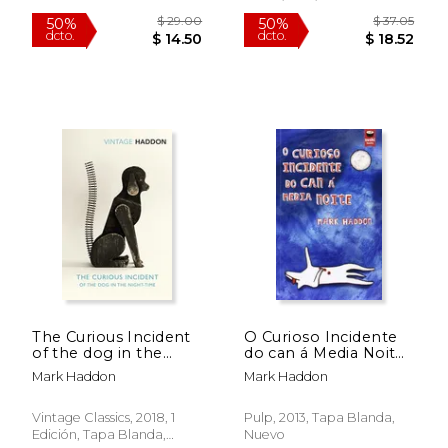
$ 39.92
$ 62.
50%
50%
dcto.
dcto.
$ 19.96
$ 31.
The Curious Incident
O Curioso Incidente
of the dog in the
do can á Media Noite
Night-Time (Vintage
(en Gallego)
Mark Haddon
Mark Haddon
Classics) (en Inglés)
Vintage Classics, 2018, 1
Pulp, 2013, Tapa Blanda,
Edición, Tapa Blanda,
Nuevo