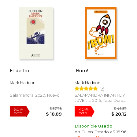
$ 49.78
$ 37.
50%
50%
dcto.
dcto.
El delfín
¡Bum!
$ 24.89
$ 18.
Mark Haddon
Mark Haddon
(2)
Salamandra, 2020, Nuevo
SALAMANDRA INFANTIL Y
JUVENIL, 2016, Tapa Dura,
Nuevo
Disponible
Usado
en Buen Estado a
$ 19.96