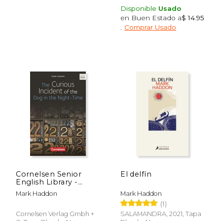
Disponible
Usado
en Buen Estado a
$ 14.95
.
Comprar Usado
Cornelsen Senior
El delfín
English Library -
Fiction: Ab 10.
Mark Haddon
Mark Haddon
Schuljahr - the
(1)
Curious Incident of
the dog in the Night-
Cornelsen Verlag Gmbh +
SALAMANDRA, 2021, Tapa