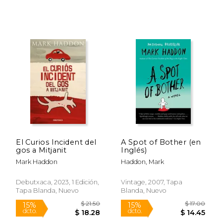
Rápido
El Curios Incident del
A Spot of Bother (en
gos a Mitjanit
Inglés)
Mark Haddon
Haddon, Mark
Debutxaca, 2023, 1 Edición,
Vintage, 2007, Tapa
Tapa Blanda, Nuevo
Blanda, Nuevo
$ 35.00
$ 13
15%
15%
dcto.
dcto.
$ 29.75
$ 11.