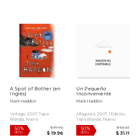
A Spot of Bother (en
Un Pequeño
Inglés)
Inconveniente
Mark Haddon
Mark Haddon
Vintage, 2007, Tapa
Alfaguara, 2007, 1 Edición,
Blanda, Nuevo
Tapa Blanda, Nuevo
$ 39.92
$ 18
50%
11%
dcto.
dcto.
$ 19.96
$ 16.