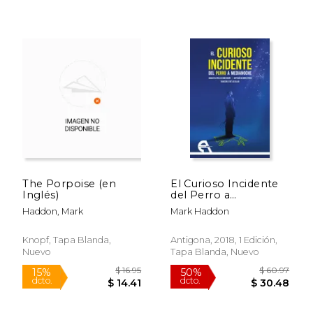
$ 18.00
$ 42.
15%
50%
dcto.
dcto.
$ 15.30
$ 21.
The Porpoise (en
El Curioso Incidente
Inglés)
del Perro a
Medianoche
Haddon, Mark
Mark Haddon
Knopf, Tapa Blanda,
Antigona, 2018, 1 Edición,
Nuevo
Tapa Blanda, Nuevo