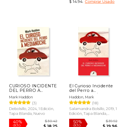
$ 14.94
.
Comprar Usado
Rápido
$ 7.99
$ 17
15%
15%
dcto.
dcto.
$ 6.79
$ 15.
CURIOSO INCIDENTE
El Curioso Incidente
DEL PERRO A
del Perro a
MEDIAN, EL
Medianoche/ The
Mark Haddon
Haddon, Mark
Curious Incident of
(3)
(18)
the Dog in the Night-
Time
Debolsillo, 2024, 1 Edición,
Salamandra Bolsillo, 2019, 1
Tapa Blanda, Nuevo
Edición, Tapa Blanda,
Usado