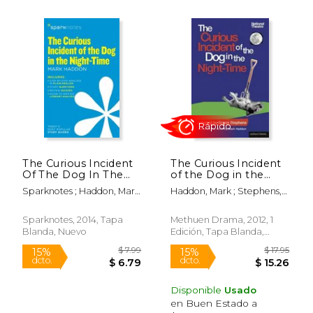
$ 16.95
$ 7.
15%
15%
dcto.
dcto.
$ 14.41
$ 6.
The Curious Incident
The Curious Incident
Of The Dog In The
of the Dog in the
Night-time
Night-Time: The Play
Sparknotes ; Haddon, Mark
Haddon, Mark ; Stephens,
(sparknotes
(en Inglés)
; Sparknotes
Simon
Literature Guide)
(sparknotes
Sparknotes, 2014, Tapa
Methuen Drama, 2012, 1
Literature Guide
Blanda, Nuevo
Edición, Tapa Blanda,
Series) (en Inglés)
Nuevo
Disponible
Usado
en Buen Estado a