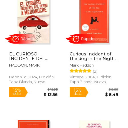
EL CURIOSO
Curious Incident of
INCIDENTE DEL
the dog in the Nigth-
PERRO A
Time, the (en Inglés)
HADDON, MARK
Mark Haddon
MEDIANOCHE
(2)
Rápido
Rápido
Debolsillo, 2024, 1 Edición,
Vintage, 2004, 1 Edición,
Tapa Blanda, Nuevo
Tapa Blanda, Nuevo
$ 15.95
$ 9.