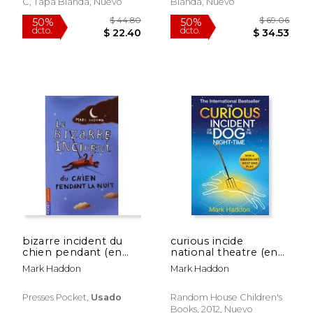
Time: Textband mit
C, Tapa Blanda, Nuevo
Blanda, Nuevo
$ 14.00
$ 30.
6%
50%
Annotationen: Ab 10.
dcto.
dcto.
Schuljahr Textband
$ 13.18
$ 15.
(en Inglés)
bizarre incident du
curious incide
chien pendant (en
national theatre (en
Francés)
Inglés)
Mark Haddon
Mark Haddon
Presses Pocket,
Usado
Random House Children's
Books, 2012, Nuevo