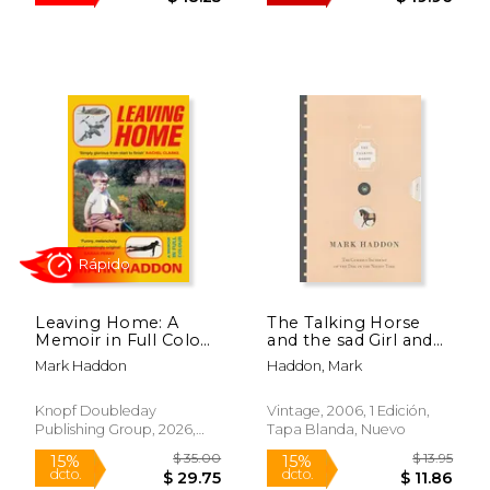
Leaving Home: A
The Talking Horse
Memoir in Full Colour
and the sad Girl and
(en Inglés)
the Village Under the
Mark Haddon
Haddon, Mark
Sea: Poems (en
Inglés)
$ 30.42
$ 39.
Knopf Doubleday
Vintage, 2006, 1 Edición,
40%
50%
dcto.
dcto.
$ 18.25
$ 19.
Publishing Group, 2026,
Tapa Blanda, Nuevo
Tapa Dura, Nuevo