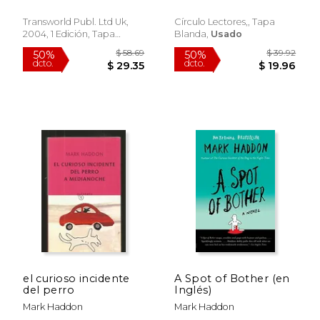
Transworld Publ. Ltd Uk,
Círculo Lectores,, Tapa
2004, 1 Edición, Tapa
Blanda,
Usado
Blanda,
Usado
$ 47.74
$ 55
50%
50%
dcto.
dcto.
$ 23.87
$ 27.
el curioso incidente
A Spot of Bother (en
del perro
Inglés)
Mark Haddon
Mark Haddon