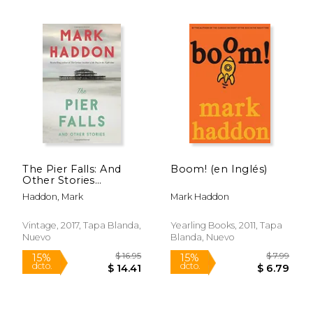
$ 17.95
$ 28.
15%
15%
dcto.
dcto.
$ 15.26
$ 23.
The Pier Falls: And
Boom! (en Inglés)
Other Stories
(Vintage
Haddon, Mark
Mark Haddon
Contemporaries) (en
Inglés)
Vintage, 2017, Tapa Blanda,
Yearling Books, 2011, Tapa
Nuevo
Blanda, Nuevo