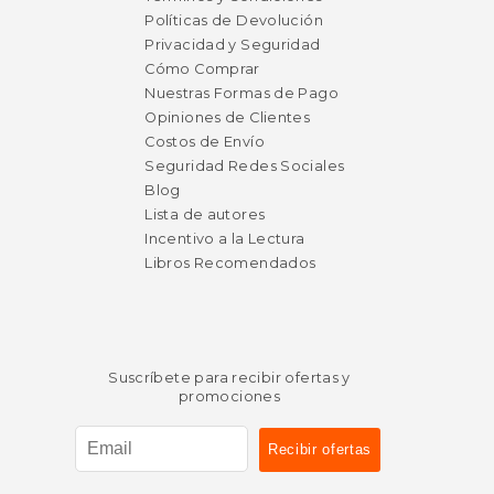
Políticas de Devolución
$ 39.92
$ 21.
50%
40%
dcto.
dcto.
Privacidad y Seguridad
$ 19.96
$ 12.
Cómo Comprar
Nuestras Formas de Pago
Opiniones de Clientes
Costos de Envío
Seguridad Redes Sociales
Blog
Lista de autores
Incentivo a la Lectura
Libros Recomendados
Suscríbete para recibir ofertas y
promociones