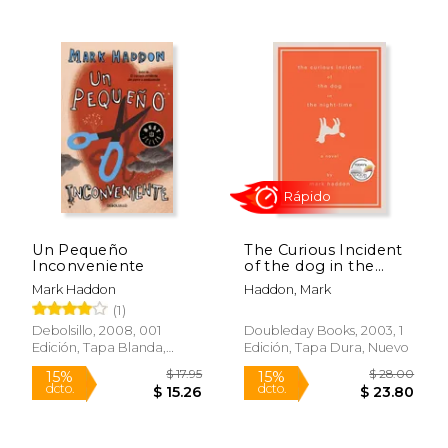
$ 16.00
$ 29.
15%
15%
dcto.
dcto.
$ 13.60
$ 24.
Un Pequeño
The Curious Incident
Inconveniente
of the dog in the
Night-Time (en
Mark Haddon
Haddon, Mark
Inglés)
(1)
Debolsillo, 2008, 001
Doubleday Books, 2003, 1
Edición, Tapa Blanda,
Edición, Tapa Dura, Nuevo
Nuevo
Rápido