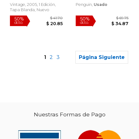
Vintage, 2005, 1 Edición,
Penguin,
Usado
Tapa Blanda, Nuevo
1
2
3
Página Siguiente
Nuestras Formas de Pago
$ 58.69
$ 39.
50%
50%
dcto.
dcto.