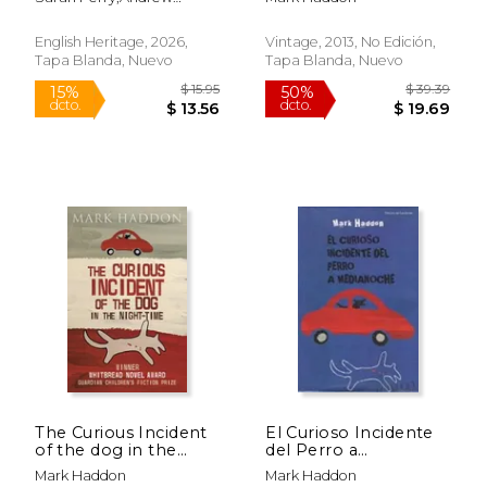
Stories (en Inglés)
Hurley;Mark
Haddon;Kamila
English Heritage, 2026,
Vintage, 2013, No Edición,
Shamsie;Stuart Evers;Kate
Tapa Blanda, Nuevo
Tapa Blanda, Nuevo
Clanchy;Jeanette
Winterson;Max
Porter;Andrew
Martin;Katherine Davey
$ 29.00
$ 37.
50%
50%
dcto.
dcto.
$ 14.50
$ 18.
The Curious Incident
El Curioso Incidente
of the dog in the
del Perro a
Night-Time (en
Medianoche
Mark Haddon
Mark Haddon
Inglés)