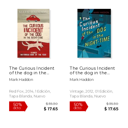
$ 74.58
$ 15
50%
15%
dcto.
dcto.
$ 37.29
$ 13.
The Curious Incident
The Curious Incident
of the dog in the
of the dog in the
Night-Time (en
Night-Time: Vintage
Mark Haddon
Mark Haddon
Inglés)
Children's Classics (en
Inglés)
Red Fox, 2014, 1 Edición,
Vintage, 2012, 01 Edición,
Tapa Blanda, Nuevo
Tapa Blanda, Nuevo