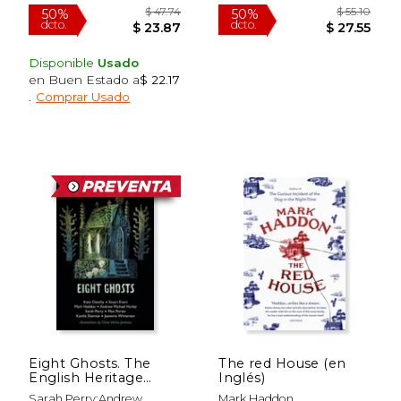
Nuevo
Disponible
Usado
en Buen Estado a
$ 22.17
.
Comprar Usado
$ 44.80
$ 69.
50%
50%
dcto.
dcto.
$ 22.40
$ 34.
Eight Ghosts. The
The red House (en
English Heritage
Inglés)
Book of New Ghost
Sarah Perry;Andrew
Mark Haddon