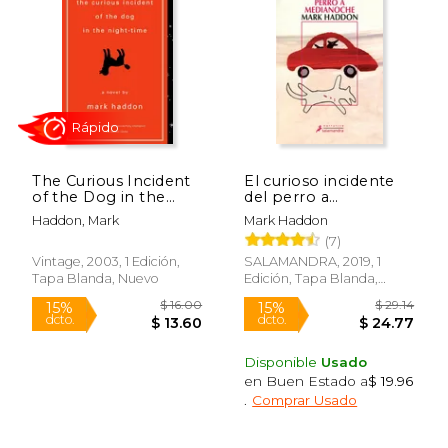
15%
15%
dcto.
dcto.
$ 13.56
$ 8.
The Curious Incident
El curioso incidente
of the Dog in the
del perro a
Night-Time (en
medianoche (Edición
Haddon, Mark
Mark Haddon
Inglés)
escolar)
(7)
Vintage, 2003, 1 Edición,
SALAMANDRA, 2019, 1
Tapa Blanda, Nuevo
Edición, Tapa Blanda,
Rápido
Nuevo
Disponible
Usado
en Buen Estado a
$ 19.96
.
Comprar Usado