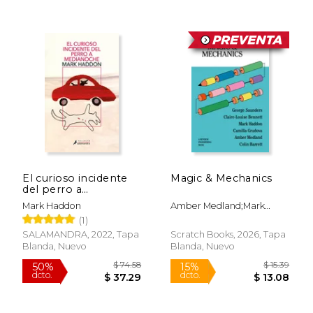
$ 35.30
$ 49.
50%
50%
dcto.
dcto.
$ 17.65
$ 24.
El curioso incidente
Magic & Mechanics
del perro a
medianoche
Mark Haddon
Amber Medland;Mark
Haddon;George
(1)
Saunders;Colin
SALAMANDRA, 2022, Tapa
Scratch Books, 2026, Tapa
Barrett;Claire-Louise
Blanda, Nuevo
Blanda, Nuevo
Bennett;Camilla Grudova