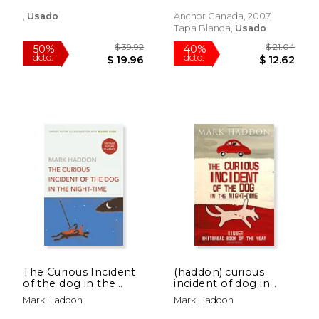
,
Usado
Anchor Canada, 2007,
Tapa Blanda,
Usado
The Curious Incident
(haddon).curious
$ 15.95
$ 39.
15%
50%
of the dog in the
incident of dog in
dcto.
dcto.
$ 13.56
$ 19.
Night-Time (en
night-time (en Inglés)
Mark Haddon
Mark Haddon
Inglés)