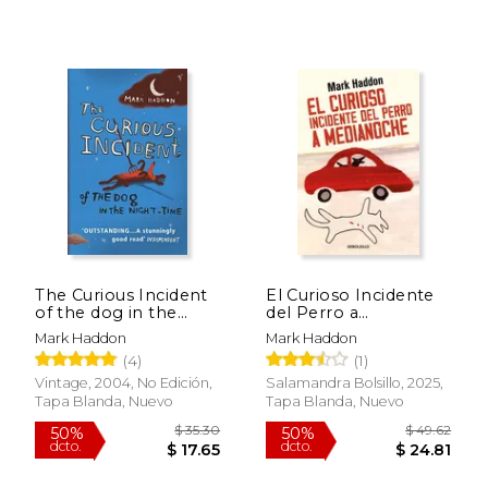
$ 21.50
$ 17.
15%
15%
dcto.
dcto.
$ 18.28
$ 14.
The Curious Incident
El Curioso Incidente
of the dog in the
del Perro a
Night-Time (en
Medianoche
Mark Haddon
Mark Haddon
Inglés)
(4)
(1)
Vintage, 2004, No Edición,
Salamandra Bolsillo, 2025,
Tapa Blanda, Nuevo
Tapa Blanda, Nuevo