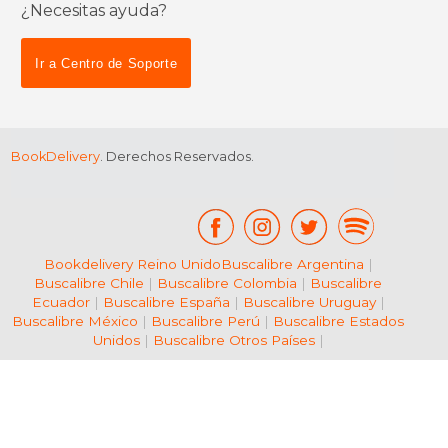
¿Necesitas ayuda?
$ 41.70
$ 69.
Ir a Centro de Soporte
50%
50%
dcto.
dcto.
$ 20.85
$ 34.
BookDelivery
. Derechos Reservados.
Bookdelivery Reino Unido
Buscalibre Argentina
|
Buscalibre Chile
|
Buscalibre Colombia
|
Buscalibre
Ecuador
|
Buscalibre España
|
Buscalibre Uruguay
|
Buscalibre México
|
Buscalibre Perú
|
Buscalibre Estados
Unidos
|
Buscalibre Otros Países
|