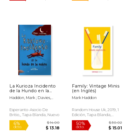
La Kurioza Incidento
Family: Vintage Minis
$ 37.78
$ 46.
50%
40%
de la Hundo en la
(en Inglés)
dcto.
dcto.
$ 18.89
$ 28.
Nokto (en Esperanto)
Haddon, Mark ; Davies,
Mark Haddon
Simon
Esperanto-Asocio De
Random House Uk, 2019, 1
Britio,, Tapa Blanda, Nuevo
Edición, Tapa Blanda,
Nuevo