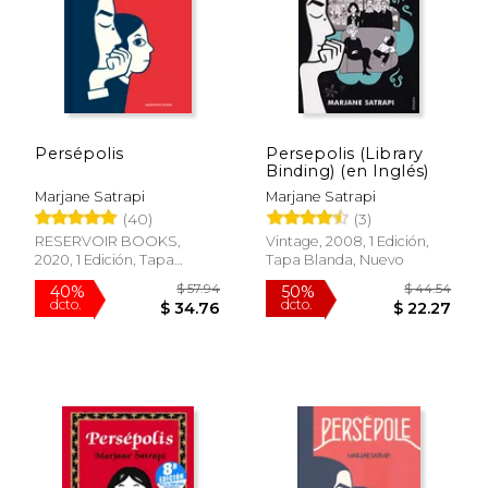
Persépolis
Persepolis (Library
Binding) (en Inglés)
Marjane Satrapi
Marjane Satrapi
(40)
(3)
$ 61.04
$ 28.
50%
34%
dcto.
dcto.
$ 30.52
$ 18.
RESERVOIR BOOKS,
Vintage, 2008, 1 Edición,
2020, 1 Edición, Tapa
Tapa Blanda, Nuevo
Blanda, Nuevo