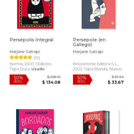
Persépolis Integral
Persepole (en
Gallego)
Marjane Satrapi
Marjane Satrapi
(19)
Norma, 2007, 1 Edición,
Rinoceronte Editora S.L.,
Tapa Dura,
Usado
2023, Tapa Blanda, Nuevo
$ 57.94
$ 44.
40%
50%
dcto.
dcto.
$ 34.76
$ 22.