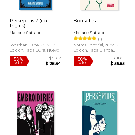
Persepolis 2 (en
Bordados
$ 42.49
$ 66.
Inglés)
50%
50%
dcto.
dcto.
$ 21.25
$ 33.
Marjane Satrapi
Marjane Satrapi
(1)
Jonathan Cape, 2004, 01
Norma Editorial, 2004, 2
Edición, Tapa Dura, Nuevo
Edición, Tapa Blanda,
Usado