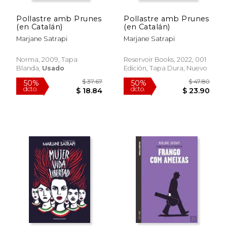
Pollastre amb Prunes
Pollastre amb Prunes
(en Catalán)
(en Catalán)
Marjane Satrapi
Marjane Satrapi
Norma, 2009, Tapa
Reservoir Books, 2022, 001
Blanda,
Usado
Edición, Tapa Dura, Nuevo
$ 95.32
$ 80.
50%
50%
dcto.
dcto.
$ 47.66
$ 40.