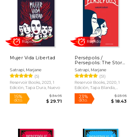
Mujer Vida Libertad
Persépolis /
Persepolis: The Story
of a Childhood
Satrapi, Marjane
Satrapi, Marjane
(5)
(51)
Rápido
Rápido
Reservoir Books, 2023, 1
Reservoir Books, 2020, 1
Edición, Tapa Dura, Nuevo
Edición, Tapa Blanda,
Nuevo
$ 34.95
$ 23.