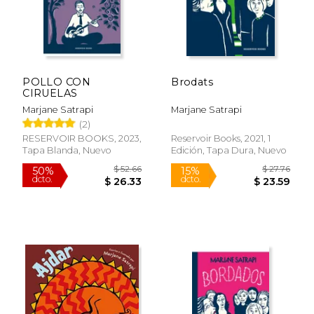
POLLO CON
Brodats
CIRUELAS
Marjane Satrapi
Marjane Satrapi
(2)
RESERVOIR BOOKS, 2023,
Reservoir Books, 2021, 1
Tapa Blanda, Nuevo
Edición, Tapa Dura, Nuevo
$ 47.80
$ 70.
50%
50%
dcto.
dcto.
$ 23.90
$ 35.