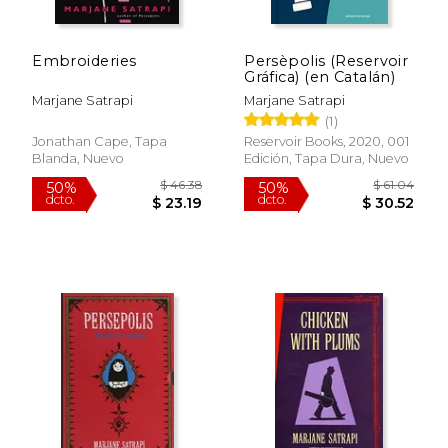
Embroideries
Persèpolis (Reservoir
Gráfica) (en Catalán)
Marjane Satrapi
Marjane Satrapi
(1)
$ 55.71
$ 65.
50%
50%
dcto.
dcto.
$ 27.86
$ 32.
Jonathan Cape, Tapa
Reservoir Books, 2020, 001
Blanda, Nuevo
Edición, Tapa Dura, Nuevo