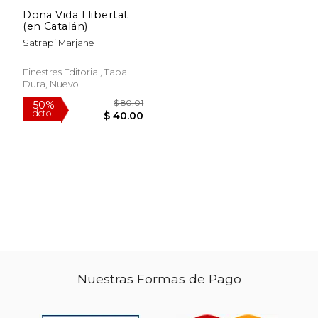
Dona Vida Llibertat
(en Catalán)
Satrapi Marjane
Finestres Editorial, Tapa
Dura, Nuevo
$ 37.67
$ 47.
50%
50%
dcto.
dcto.
$ 18.84
$ 23.
Nuestras Formas de Pago