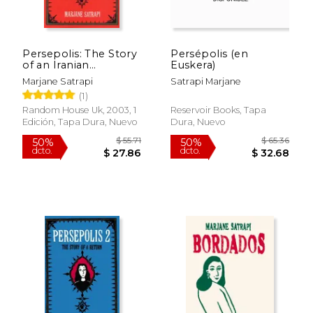
$ 51.99
$ 42.
50%
15%
dcto.
dcto.
$ 26.00
$ 35.
Persepolis: The Story
Persépolis (en
of an Iranian
Euskera)
Childhood (en Inglés)
Marjane Satrapi
Satrapi Marjane
(1)
Random House Uk, 2003, 1
Reservoir Books, Tapa
Edición, Tapa Dura, Nuevo
Dura, Nuevo