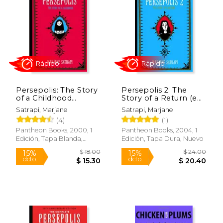
15%
23%
dcto.
dcto.
$ 29.71
$ 18.
Persepolis: The Story
Persepolis 2: The
of a Childhood
Story of a Return (en
(Pantheon Graphic
Inglés)
Satrapi, Marjane
Satrapi, Marjane
Library) (en Inglés)
(4)
(1)
Pantheon Books, 2000, 1
Pantheon Books, 2004, 1
Edición, Tapa Blanda,
Edición, Tapa Dura, Nuevo
Rápido
Rápido
Nuevo