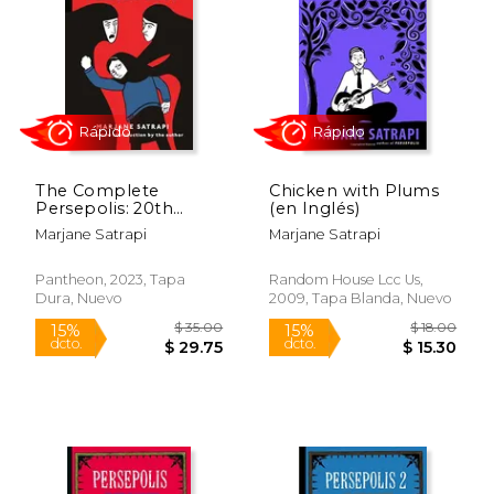
$ 18.00
$ 24.
15%
15%
dcto.
dcto.
$ 15.30
$ 20.
The Complete
Chicken with Plums
Persepolis: 20th
(en Inglés)
Anniversary Edition
Marjane Satrapi
Marjane Satrapi
(en Inglés)
Pantheon, 2023, Tapa
Random House Lcc Us,
Dura, Nuevo
2009, Tapa Blanda, Nuevo
Rápido
Rápido