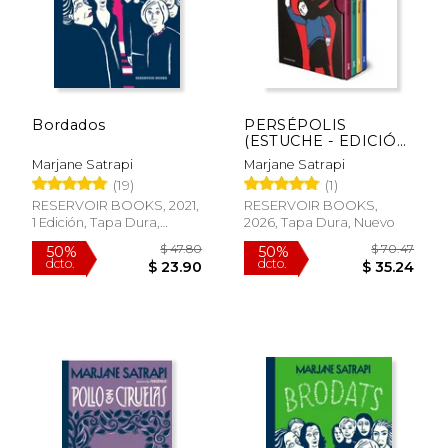
Bordados
PERSÉPOLIS
(ESTUCHE - EDICIÓN
25 ANIVERSARIO)
Marjane Satrapi
Marjane Satrapi
(19)
(1)
RESERVOIR BOOKS, 2021,
RESERVOIR BOOKS,
1 Edición, Tapa Dura,
2026, Tapa Dura, Nuevo
Nuevo
$ 268.16
$ 67.
50%
50%
dcto.
dcto.
$ 134.08
$ 33.