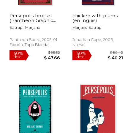
Persepolis box set
chicken with plums
(Pantheon Graphic
(en Inglés)
Library) (en Inglés)
Satrapi, Marjane
Marjane Satrapi
Pantheon Books, 2005, 01
Jonathan Cape, 2006,
Edición, Tapa Blanda,
Nuevo
$ 51.07
$ 111
50%
50%
Nuevo
dcto.
dcto.
$ 25.54
$ 55.