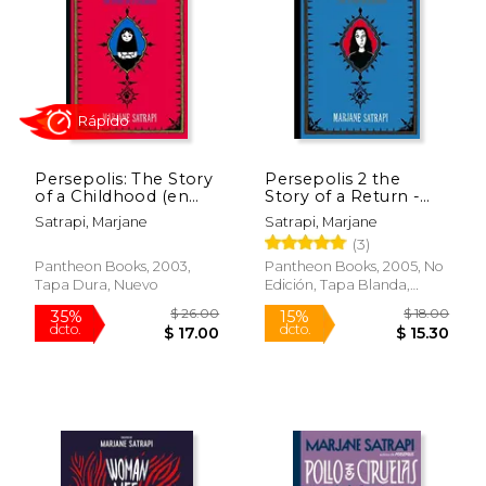
$ 35.00
$ 18.
15%
15%
dcto.
dcto.
$ 29.75
$ 15.
Persepolis: The Story
Persepolis 2 the
of a Childhood (en
Story of a Return -
Inglés)
Pantheon (en Inglés)
Satrapi, Marjane
Satrapi, Marjane
(3)
Pantheon Books, 2003,
Pantheon Books, 2005, No
Tapa Dura, Nuevo
Edición, Tapa Blanda,
Nuevo
Rápido