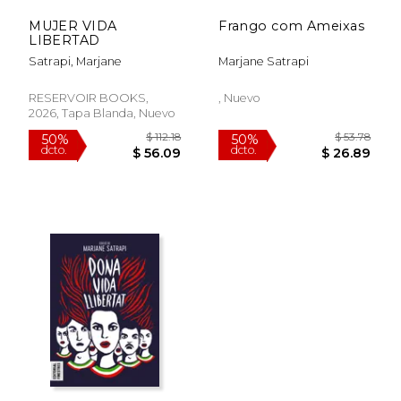
MUJER VIDA
Frango com Ameixas
LIBERTAD
Satrapi, Marjane
Marjane Satrapi
RESERVOIR BOOKS,
, Nuevo
2026, Tapa Blanda, Nuevo
$ 61.37
$ 77
50%
40%
dcto.
dcto.
$ 30.68
$ 46.