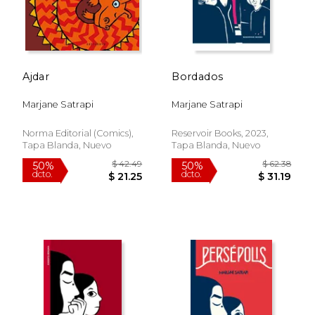
Ajdar
Bordados
Marjane Satrapi
Marjane Satrapi
Norma Editorial (Comics),
Reservoir Books, 2023,
Tapa Blanda, Nuevo
Tapa Blanda, Nuevo
$ 52.66
$ 27.
50%
15%
dcto.
dcto.
$ 26.33
$ 23.