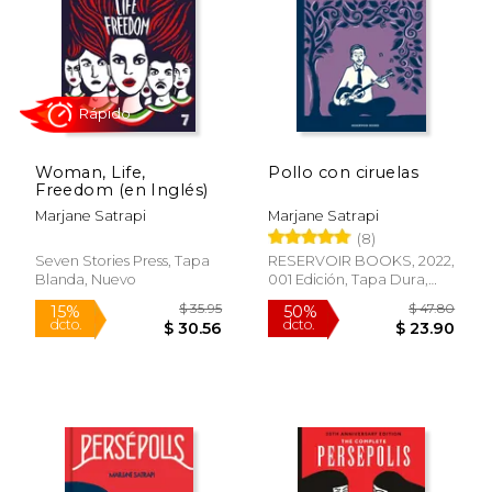
$ 26.00
$ 18.
35%
15%
dcto.
dcto.
$ 17.00
$ 15.
Woman, Life,
Pollo con ciruelas
Freedom (en Inglés)
Marjane Satrapi
Marjane Satrapi
(8)
Seven Stories Press, Tapa
RESERVOIR BOOKS, 2022,
Blanda, Nuevo
001 Edición, Tapa Dura,
Nuevo
Rápido