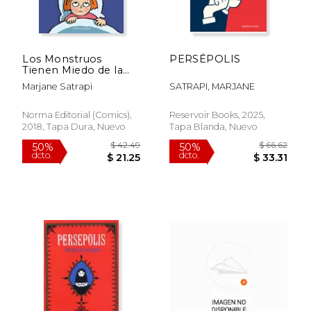
$ 42.66
$ 112
50%
50%
dcto.
dcto.
$ 21.33
$ 56.
Los Monstruos
PERSÉPOLIS
Tienen Miedo de la
Luna
Marjane Satrapi
SATRAPI, MARJANE
Norma Editorial (Comics),
Reservoir Books, 2025,
2018, Tapa Dura, Nuevo
Tapa Blanda, Nuevo