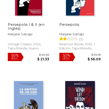
Persepolis I & II (en
Persepolis
Inglés)
Marjane Satrapi
Marjane Satrapi
(3)
Vintage Classics, 2024,
Reservoir Books, 2022, 1
Tapa Blanda, Nuevo
Edición, Tapa Blanda,
Nuevo
$ 42.49
$ 62.
50%
50%
dcto.
dcto.
$ 21.25
$ 31.