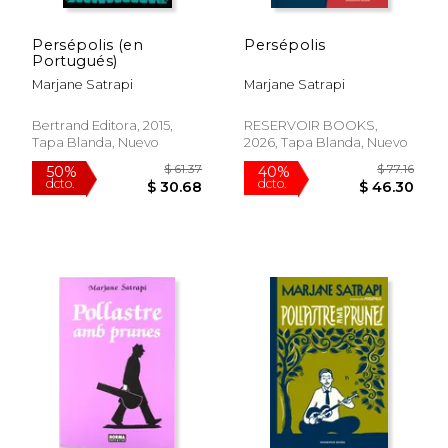
Persépolis (en
Persépolis
Portugués)
Marjane Satrapi
Marjane Satrapi
Bertrand Editora, 2015,
RESERVOIR BOOKS,
Tapa Blanda, Nuevo
2026, Tapa Blanda, Nuevo
$ 46.38
$ 61.
50%
50%
dcto.
dcto.
$ 23.19
$ 30.