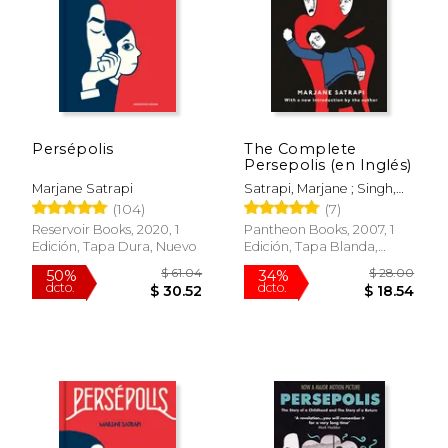
Persépolis
The Complete
$ 35.95
$ 47.
Persepolis (en Inglés)
15%
50%
dcto.
dcto.
$ 30.56
$ 23.
Marjane Satrapi
Satrapi, Marjane ; Singh,
Anjali
(104)
(7)
Reservoir Books, 2020, 1
Pantheon Books, 2007, 1
Edición, Tapa Dura, Nuevo
Edición, Tapa Blanda,
Nuevo