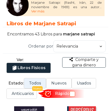
Marjane Satrapi (Rasht, Irán, 22 de
noviembre de 1969) es una autora,
Ver más
ilustradora y cineasta franco-iraní, famosa
por su novela gráfica Persépolis, donde
narra su infancia y juventud durante la
Libros de Marjane Satrapi
Revolución Islámica. Satrapi emigró a
Francia en su adolescencia, donde
desarrolló su carrera artística. Además de
Encontramos 43 Libros para
marjane satrapi
Persépolis, destacan Pollo con ciruelas y
Bordados entre sus obras más conocidas.
Ordenar por
Ha recibido premios como el Premio del
Jurado en el Festival de Cannes por la
adaptación cinematográfica de Persépolis.
Comparte y
Ver:
Satrapi es celebrada por su estilo visual y su
gana dinero
capacidad para abordar temas políticos y
Libros Físicos
personales con honestidad y humor.
Estado:
Todos
Nuevos
Usados
Nuevo
Anticuarios
Rápido