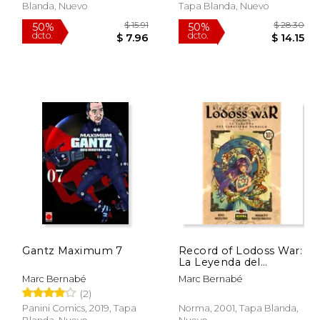
Blanda, Nuevo
Tapa Blanda, Nuevo
Gantz Maximum 7
Record of Lodoss War:
La Leyenda del
Caballero Heroico 10
$ 15.91
$ 15.91
50%
50%
Marc Bernabé
Marc Bernabé
dcto.
dcto.
 7.96
$ 7.96
(2)
Panini Comics, 2019, Tapa
Norma, 2001, Tapa Blanda,