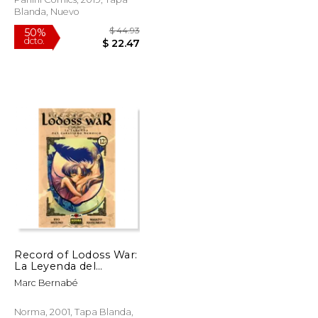
Blanda, Nuevo
$ 15.01
$ 44.93
50%
Record of Lodoss War:
dcto.
$ 9.01
$ 22.47
La Leyenda del
Caballero Heroico 12
Marc Bernabé
Norma, 2001, Tapa Blanda,