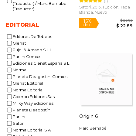
(1)
(Traductor) / Marc Bernabe
Satori, 2013, 1 Edición, Tapa
(Traductor)
Blanda, Nuevo
EDITORIAL
Editores De Tebeos
Glenat
Pujol & Amado S L L
Panini Comics
Ediciones Glenat Espana S L
$
15%
Norma
dcto.
$ 
Planeta Deagostini Comics
Glenat Editorial
Norma Editorial
Ciceron Editores Sas
Milky Way Ediciones
Planeta Deagostini
Origin 6
Panini
Satori
Marc Bernabé
Norma Editorial S A