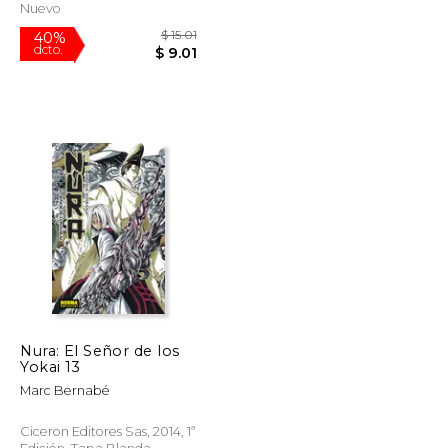
Nuevo
Nura: El Señor de los
Yokai 13
$ 28.30
$ 15.01
40%
Marc Bernabé
dcto.
$ 14.15
$ 9.01
Ciceron Editores Sas, 2014, 1ª