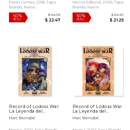
Panini Comics, 2018, Tapa
Norma Editorial, 2006, Tapa
Blanda, Nuevo
Blanda, Nuevo
$ 16.27
$ 44.93
50%
50%
dcto.
dcto.
13.83
$ 22.47
Record of Lodoss War:
Record of Lodoss War:
La Leyenda del
La Leyenda del
Caballero Heroico
Caballero Heroico 16
Marc Bernabé
Marc Bernabé
Norma 13
Norma, 2002, Tapa Blanda,
Norma, 2002, Tapa Blanda,