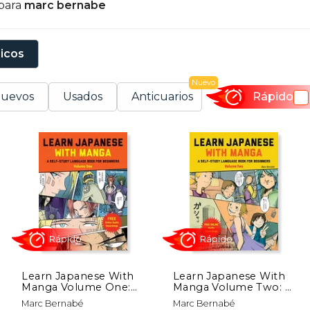
 para
marc bernabe
apón" (2002) ofrece una crónica de su experiencia en el pa
sicos
Nuevo
uevos
Usados
Anticuarios
Rápido
Learn Japanese With
Learn Japanese With
Manga Volume One:
Manga Volume Two: A
Volume 1: A Self-Study
Self-Study Language
Rápido
Rápido
Marc Bernabé
Marc Bernabé
Language Book for
Book for Beginners -