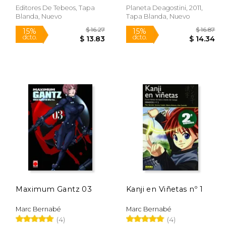
Editores De Tebeos, Tapa
Planeta Deagostini, 2011,
Blanda, Nuevo
Tapa Blanda, Nuevo
$ 17.84
$ 16.27
15%
15%
dcto.
dcto.
 15.17
$ 13.83
Maximum Gantz 03
Kanji en Viñetas nº 1
Marc Bernabé
Marc Bernabé
(4)
(4)