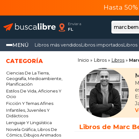
Hasta 50% 
Enviar a
FL
MENÚ
Libros más vendidos
Libros importados
Libros
Inicio
Libros
Libros
Mar
CATEGORÍA
Ciencias De La Tierra,
M
Geografía, Medioambiente,
M
Planificación
e
Estilos De Vida, Aficiones Y
E
Ocio
J
Ficción Y Temas Afines
L
V
Infantiles, Juveniles Y
Didácticos
Lenguaje Y Lingüística
E
Libros de Marc B
Novela Gráfica, Libros De
e
Cómics, Dibujos Animados
(