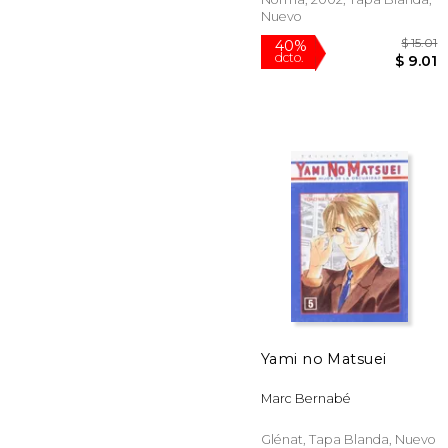
Nuevo
40%
Yami no Matsuei
dcto.
$
Marc Bernabé
Glénat, Tapa Blanda, Nuevo