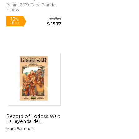
Panini, 2019, Tapa Blanda,
Nuevo
$ 16.87
$ 17.84
15%
dcto.
$ 14.34
$ 15.17
Record of Lodoss War:
La leyenda del
Caballero Heróico 17
Marc Bernabé