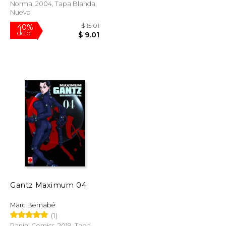
Norma, 2004, Tapa Blanda,
Nuevo
$ 42.49
$ 15.01
40%
dcto.
$ 21.25
$ 9.01
Gantz Maximum 04
Marc Bernabé
(1)
Panini Comics, 2019, Tapa