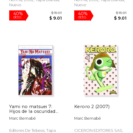
Nuevo
Nuevo
$ 15.01
$ 15.01
40%
40%
Yami no matsuei 7:
Keroro 2 (2007)
dcto.
dcto.
 9.01
$ 9.01
Hijos de la oscuridad
(Shojo Manga)
Marc Bernabé
Marc Bernabé
Editores De Tebeos, Tapa
CICERON EDITORES SAS,