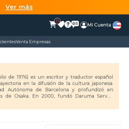
99
Ver más
0
Mi Cuenta
clientes
Venta Empresas
lio de 1976) es un escritor y traductor español
yectoria en la difusión de la cultura japonesa.
idad Autónoma de Barcelona y profundizó en
ros de Osaka. En 2000, fundó Daruma Serveis
es.
na colección didáctica que utiliza el manga para
a recordar" (2001 y 2004) y "Kana para recordar"
as de escritura japoneses. Su libro "Apuntes de