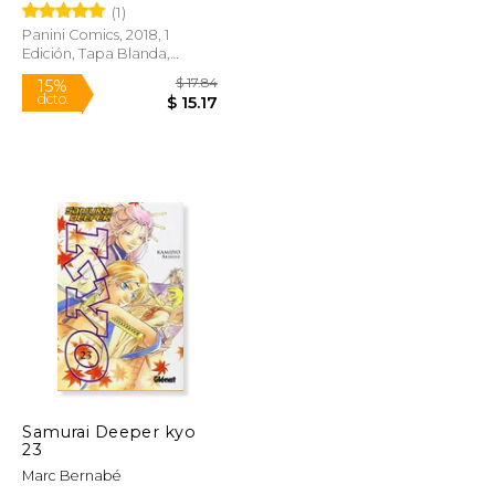
(1)
Panini Comics, 2018, 1
Edición, Tapa Blanda,
Nuevo
$ 19.99
$ 17.84
15%
dcto.
$ 16.99
$ 15.17
Samurai Deeper kyo
23
Marc Bernabé