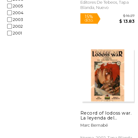
Editores De Tebeos, Tapa
2005
Blanda, Nuevo
2004
2003
2002
2001
15%
dcto.
$ 
Record of lodoss war.
La leyenda del
caballero heroico 15
Marc Bernabé
Norma, 2002, Tapa Blanda,