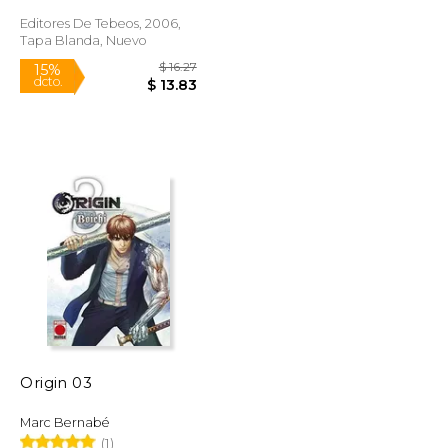
Editores De Tebeos, 2006,
Tapa Blanda, Nuevo
$ 16.20
$ 16.27
15%
dcto.
$ 13.77
$ 13.83
Origin 03
Marc Bernabé
(1)