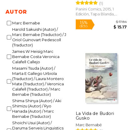
(1)
Panini Comics, 2015, 1
AUTOR
Edición, Tapa Blanda,
Nuevo
Marc Bernabe
Harold Sakuishi (Autor) /
Marc Bernabe (Traductor) / J
Oriol Guinovart Pedescoll
(Traductor)
James W Heisig Marc
15%
Bernabe Costa Veronica
dcto.
$
Calafell Callejo
Masami Tsuda (Autor) /
Marta E Gallego Urbiola
(Traductor) / Laura Montero
Mate (Traductor) / Veronica
Calafell (Traductor) / Marc
Bernabe (Traductor)
Shima Shinya (Autor) / Aki
Shimizu (Autor) / Ryo
Hanada (Autor) / Marc
La Vida de Budori
Bernabe (Traductor)
Gusko
Shoichi Usui (Autor) /
Marc Bernabé
Daruma Serveis Linguistics