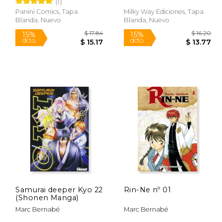
(1)
Panini Comics, Tapa
Milky Way Ediciones, Tapa
Blanda, Nuevo
Blanda, Nuevo
 26.93
$ 17.84
15%
15%
dcto.
dcto.
22.89
$ 15.17
Samurai deeper Kyo 22
Rin-Ne nº 01
(Shonen Manga)
Marc Bernabé
Marc Bernabé