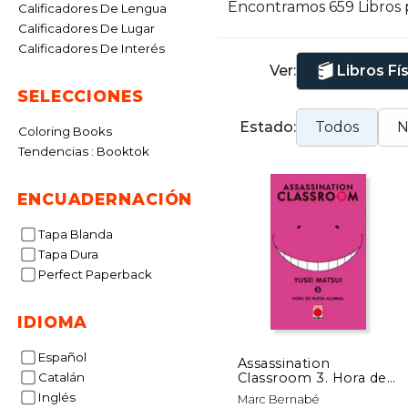
Encontramos 659 Libros
Calificadores De Lengua
J
Calificadores De Lugar
Calificadores De Interés
Ver:
Libros Fí
SELECCIONES
Estado:
Todos
N
Coloring Books
Tendencias : Booktok
ENCUADERNACIÓN
Tapa Blanda
Tapa Dura
Perfect Paperback
IDIOMA
Español
Assassination
Classroom 3. Hora de
Catalán
Nueva Alumna
Inglés
Marc Bernabé