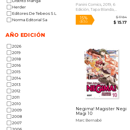
Distrito Manga
Panini Comics, 2019, 6
Herder
Edición, Tapa Blanda,
Editores De Tebeos S L
Nuevo
Norma Editorial Sa
AÑO EDICIÓN
2026
2019
2018
2016
2015
15%
2014
dcto.
$
2013
2012
2011
2010
Negima! Magister Negi
2009
Magi 10
2008
Marc Bernabé
2007
2006