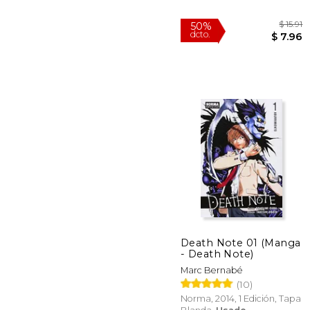
Death Note 01 (Manga
- Death Note)
50%
Marc Bernabé
dcto.
$
(10)
Norma, 2014, 1 Edición, Tapa