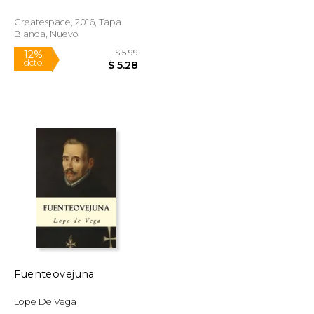
Createspace, 2016, Tapa
Blanda, Nuevo
$ 8.15
$ 5.99
12%
dcto.
$ 7.19
$ 5.28
Fuenteovejuna
Lope De Vega