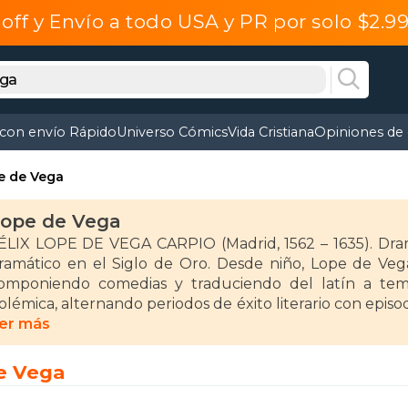
off y Envío a todo USA y PR por solo $2.
 con envío Rápido
Universo Cómics
Vida Cristiana
Opiniones de 
e de Vega
ope de Vega
ÉLIX LOPE DE VEGA CARPIO (Madrid, 1562 – 1635). Dra
ramático en el Siglo de Oro. Desde niño, Lope de Veg
omponiendo comedias y traduciendo del latín a te
olémica, alternando periodos de éxito literario con episo
ecretario para nobles, participó en la Armada Invencibl
er más
acerdote en 1614, sin abandonar nunca su labor literaria
e Vega
n 1577 ingresó en la Universidad de Alcalá y más tarde s
onvertido en un autor famoso y un digno padre de fami