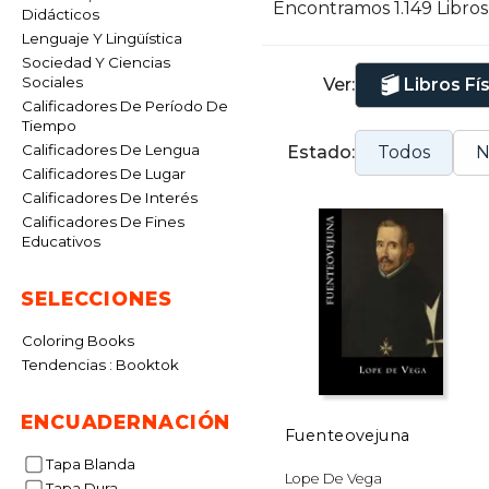
Encontramos 1.149 Libro
Didácticos
d
Lenguaje Y Lingüística
p
Sociedad Y Ciencias
L
Sociales
Ver:
Libros Fí
i
Calificadores De Período De
c
Tiempo
Calificadores De Lengua
Estado:
Todos
N
Calificadores De Lugar
Calificadores De Interés
Calificadores De Fines
Educativos
SELECCIONES
Coloring Books
Tendencias : Booktok
ENCUADERNACIÓN
Fuenteovejuna
Tapa Blanda
Lope De Vega
Tapa Dura