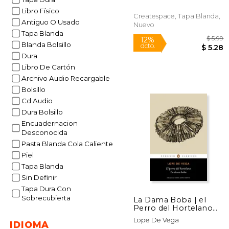
Libro Físico
Createspace, Tapa Blanda,
Antiguo O Usado
Nuevo
Tapa Blanda
Blanda Bolsillo
Dura
Libro De Cartón
Archivo Audio Recargable
Bolsillo
12%
Cd Audio
dcto.
$
Dura Bolsillo
Encuadernacion
Desconocida
Pasta Blanda Cola Caliente
Piel
Tapa Blanda
Sin Definir
Tapa Dura Con
Sobrecubierta
La Dama Boba | el
Perro del Hortelano
(Penguin Clásicos)
Lope De Vega
IDIOMA