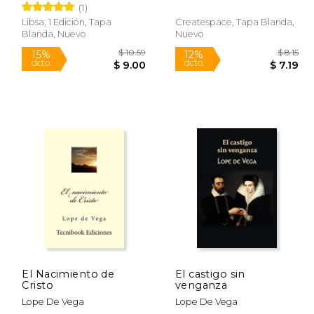
(1)
Libsa, 1 Edición, Tapa
Createspace, Tapa Blanda,
Blanda, Nuevo
Nuevo
$ 5.99
$ 10.59
15%
12%
dcto.
dcto.
 5.28
$ 9.00
El Nacimiento de
El castigo sin
Cristo
venganza
Lope De Vega
Lope De Vega