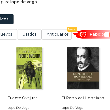
s para
lope de vega
uros golpes en apenas un año: las muertes de su hijo y 
rofunda crisis que le llevó a vestir los hábitos. Llegó in
a dama boba, El perro del hortelano y Fuenteovejuna.
sicos
nabarcable, especialmente su teatro, género en el q
uantificable, incluso por los expertos.
Nuevo
uevos
Usados
Anticuarios
Rápido
Fuente Ovejuna
El Perro del Hortelano
Lope De Vega
Lope De Vega