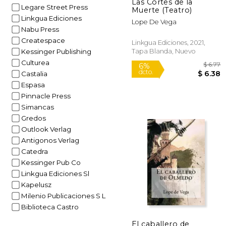
Las Cortes de la
Legare Street Press
Muerte (Teatro)
Linkgua Ediciones
Lope De Vega
Nabu Press
Createspace
Linkgua Ediciones, 2021,
Tapa Blanda, Nuevo
Kessinger Publishing
Culturea
Castalia
Espasa
Pinnacle Press
Simancas
Gredos
Outlook Verlag
Antigonos Verlag
Catedra
Kessinger Pub Co
Linkgua Ediciones Sl
Kapelusz
Milenio Publicaciones S L
6%
dcto.
$
Biblioteca Castro
El caballero de