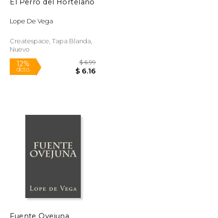
El Perro del Hortelano
Lope De Vega
Createspace, Tapa Blanda,
Nuevo
$ 6.00
$ 6.99
12%
dcto.
$ 5.29
$ 6.16
Fuente Ovejuna