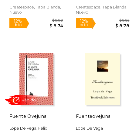
Createspace, Tapa Blanda,
Createspace, Tapa Blanda,
Nuevo
Nuevo
$ 21.50
$ 9.90
12%
12%
dcto.
dcto.
18.28
$ 8.74
Fuente Ovejuna
Fuenteovejuna
Lope De Vega, Félix
Lope De Vega