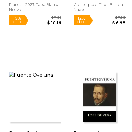
Planeta, 2023, Tapa Blanda,
Createspace, Tapa Blanda,
Nuevo
Nuevo
Rápido
$ 13.61
$ 11.95
15%
12%
dcto.
dcto.
 11.57
$ 10.16