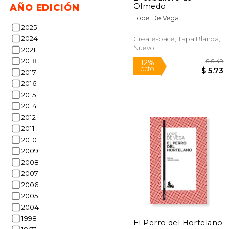
Olmedo
AÑO EDICIÓN
Lope De Vega
2025
2024
Createspace, Tapa Blanda,
Nuevo
2021
2018
2017
2016
2015
2014
2012
2011
2010
2009
2008
2007
2006
2005
2004
1998
12%
El Perro del Hortelano