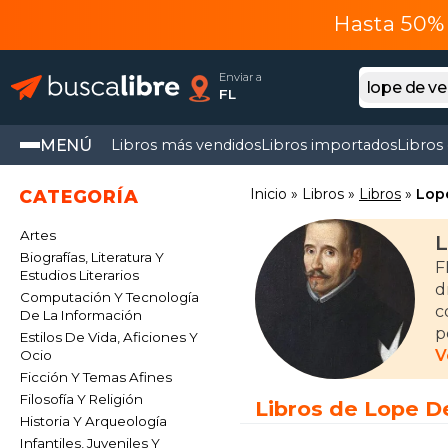
Hasta 50% 
Enviar a
FL
MENÚ
Libros más vendidos
Libros importados
Libros
Inicio
Libros
Libros
Lop
CATEGORÍA
Artes
L
Biografías, Literatura Y
F
Estudios Literarios
d
Computación Y Tecnología
c
De La Información
p
Estilos De Vida, Aficiones Y
s
V
Ocio
s
Ficción Y Temas Afines
Filosofía Y Religión
Libros de Lope D
E
Historia Y Arqueología
C
Infantiles, Juveniles Y