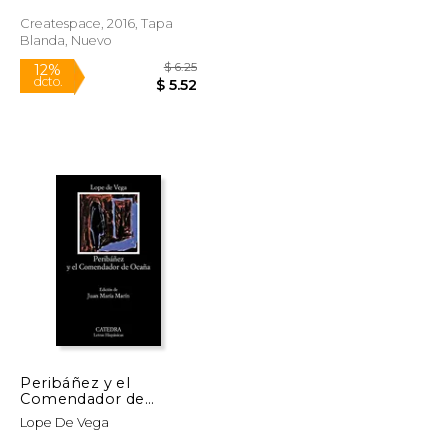
Createspace, 2016, Tapa
Blanda, Nuevo
$ 9.95
$ 6.25
12%
dcto.
$ 8.78
$ 5.52
Peribáñez y el
Comendador de
Ocaña
Lope De Vega