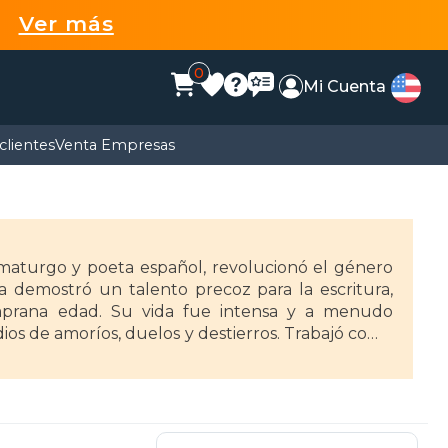
99
Ver más
0
Mi Cuenta
clientes
Venta Empresas
maturgo y poeta español, revolucionó el género
a demostró un talento precoz para la escritura,
mprana edad. Su vida fue intensa y a menudo
dios de amoríos, duelos y destierros. Trabajó como
e y, tras una profunda crisis personal, se ordenó
e puso al servicio de diversos hombres poderosos.
lia tras romper con su amante, Lope recibió dos