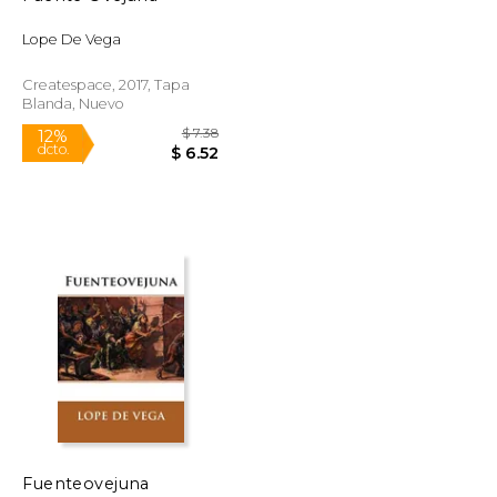
Lope De Vega
Createspace, 2017, Tapa
Blanda, Nuevo
$ 7.38
$ 7.38
12%
Fuenteovejuna