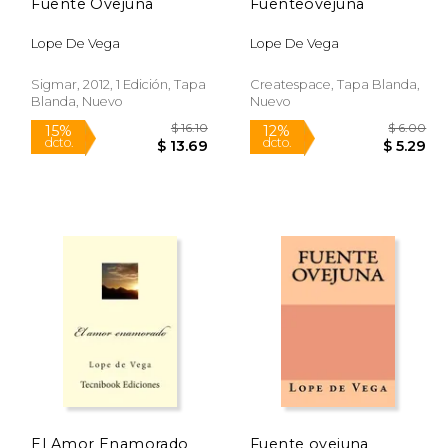
Fuente Ovejuna
Fuenteovejuna
Lope De Vega
Lope De Vega
Sigmar, 2012, 1 Edición, Tapa
Createspace, Tapa Blanda,
Blanda, Nuevo
Nuevo
$ 6.77
$ 16.10
15%
12%
dcto.
dcto.
 6.38
$ 13.69
El Amor Enamorado
Fuente ovejuna