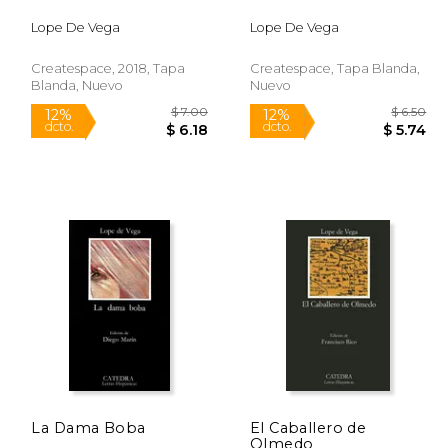
dcto.
dcto.
 5.73
$ 9.62
Lope De Vega
Lope De Vega
Createspace, 2018, Tapa
Createspace, Tapa Blanda,
Blanda, Nuevo
Nuevo
La Dama Boba
El Caballero de
Olmedo