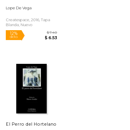
dcto.
$ 6.52
$ 6.52
Lope De Vega
Createspace, 2016, Tapa
Blanda, Nuevo
El Perro del Hortelano