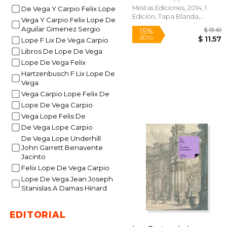
Mestas Ediciones, 2014, 1
De Vega Y Carpio Felix Lope
Edición, Tapa Blanda,
Vega Y Carpio Felix Lope De
Nuevo
Aguilar Gimenez Sergio
Lope F Lix De Vega Carpio
Libros De Lope De Vega
Lope De Vega Felix
Hartzenbusch F Lix Lope De
Vega
Vega Carpio Lope Felix De
Lope De Vega Carpio
Vega Lope Felis De
De Vega Lope Carpio
15%
De Vega Lope Underhill
dcto.
$
John Garrett Benavente
Jacinto
Felix Lope De Vega Carpio
Lope De Vega Jean Joseph
Stanislas A Damas Hinard
EDITORIAL