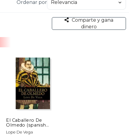
Ordenar por
su esposa en 1612 y 1613, lo que le sumió en una
cluso a oficiar misa. De ese período son obras como
 Tanto en cantidad como en calidad, su obra es
Comparte y gana
ue el volumen de su producción es difícilmente
dinero
El Caballero De
Olmedo (spanish
Edition)
Lope De Vega