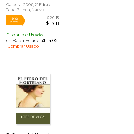
Catedra, 2006, 21 Edición,
Tapa Blanda, Nuevo
Disponible
Usado
en Buen Estado a
$ 14.05
.
Comprar Usado
$ 7.90
$ 20.13
15%
dcto.
$ 6.98
$ 17.11