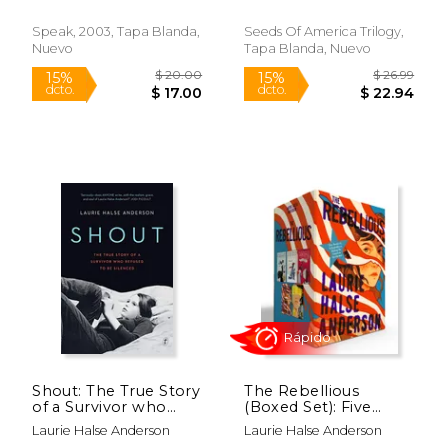
Speak, 2003, Tapa Blanda,
Seeds Of America Trilogy,
Nuevo
Tapa Blanda, Nuevo
Rápido
Shout: The True Story
The Rebellious
of a Survivor who
(Boxed Set): Five
Refused to be
Stories of
Laurie Halse Anderson
Laurie Halse Anderson
Silenced (en Inglés)
Independence