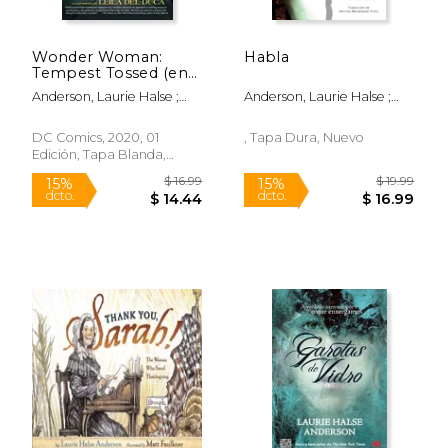
Wonder Woman:
Habla
Tempest Tossed (en
Inglés)
Anderson, Laurie Halse ;
Anderson, Laurie Halse ;
Del Duca, Leila
Frers, Hercilia Mendizabal
DC Comics, 2020, 01
, Tapa Dura, Nuevo
Edición, Tapa Blanda,
Nuevo
$ 7.99
$ 19
15%
15%
dcto.
dcto.
$ 6.79
$ 16.