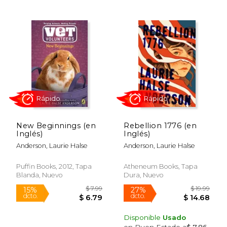
Rápido
Rápido
New Beginnings (en
Rebellion 1776 (en
Inglés)
Inglés)
$ 7.99
$ 7.
15%
15%
Anderson, Laurie Halse
Anderson, Laurie Halse
dcto.
dcto.
$ 6.79
$ 6.
Puffin Books, 2012, Tapa
Atheneum Books, Tapa
Blanda, Nuevo
Dura, Nuevo
Disponible
Usado
en Buen Estado a
$ 7.86
.