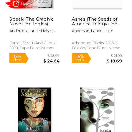
Rápido
Speak: The Graphic
Ashes (The Seeds of
Novel (en Inglés)
America Trilogy) (en
Inglés)
Anderson, Laurie Halse ;
Anderson, Laurie Halse
Carroll, E. M.
Farrar, Straus And Giroux,
Atheneum Books, 2016, 1
2018, Tapa Dura, Nuevo
Edición, Tapa Dura, Nuevo
$ 19.00
$ 18
15%
15%
dcto.
dcto.
$ 16.15
$ 16.