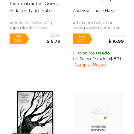
Fleefenbacher Goes
to School (en Inglés)
Anderson, Laurie Halse ;
Anderson, Laurie Halse
Hoyt, Ard
Atheneum Books, 2019,
Atheneum Books For
Tapa Blanda, Nuevo
Young Readers, 2010, Tapa
Dura, Nuevo
$ 16.99
$ 18
15%
15%
Disponible
Usado
dcto.
dcto.
$ 14.44
$ 16.
en Buen Estado a
$ 5.71
.
Comprar Usado