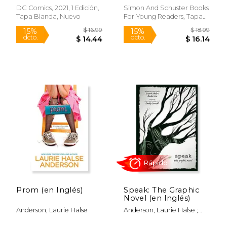
revolution (en Inglés)
DC Comics, 2021, 1 Edición,
Simon And Schuster Books
Tapa Blanda, Nuevo
For Young Readers, Tapa
Dura, Nuevo
$ 20.00
$ 26.
15%
15%
dcto.
dcto.
$ 17.00
$ 22.
Prom (en Inglés)
Speak: The Graphic
Rápido
Novel (en Inglés)
Anderson, Laurie Halse
Anderson, Laurie Halse ;
Carroll, E. M.