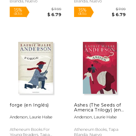
Blanda, Nuevo
Blanda, Nuevo
Rápido
$ 19.99
$ 7.
15%
15%
dcto.
dcto.
$ 16.99
$ 6.
forge (en Inglés)
Ashes (The Seeds of
America Trilogy) (en
Inglés)
Anderson, Laurie Halse
Anderson, Laurie Halse
Atheneum Books For
Atheneum Books, Tapa
Young Readers, Tapa
Blanda, Nuevo