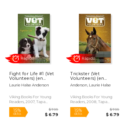
Rápido
Rápido
$ 7.99
$ 7.
15%
15%
dcto.
dcto.
$ 6.79
$ 6.
Fight for Life #1 (Vet
Trickster (Vet
Volunteers) (en
Volunteers) (en
Inglés)
Inglés)
Laurie Halse Anderson
Anderson, Laurie Halse
Viking Books For Young
Viking Books For Young
Readers, 2007, Tapa
Readers, 2008, Tapa
Blanda, Nuevo
Blanda, Nuevo