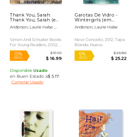
Thank You, Sarah:
Garotas De Vidro -
Thank You, Sarah (en
Wintergirls (em
Inglés)
Portugues Do Brasil)
Anderson, Laurie Halse ;
Anderson, Laurie Halse
(en Portugués)
Faulkner, Matt
Simon And Schuster Books
Novo Conceito, 2012, Tapa
For Young Readers, 2002, 1
Blanda, Nuevo
Edición, Tapa Dura, Nuevo
Disponible
Usado
en Buen Estado a
$ 5.17
.
Rápido
Comprar Usado