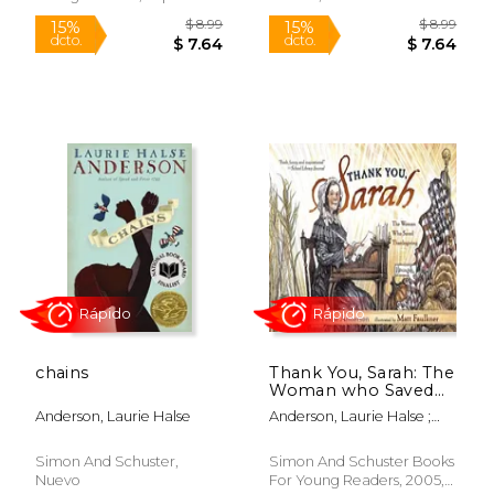
Blanda, Nuevo
$ 7.99
$ 7.
15%
15%
dcto.
dcto.
$ 6.79
$ 6.
chains
Thank You, Sarah: The
Woman who Saved
Thanksgiving (en
Anderson, Laurie Halse
Anderson, Laurie Halse ;
Inglés)
Faulkner, Matt
Simon And Schuster,
Simon And Schuster Books
Nuevo
For Young Readers, 2005,