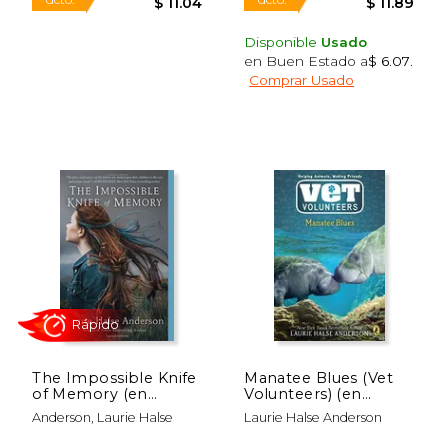
dcto.
dcto.
$ 18.69
$ 8.
Disponible
Usado
en Buen Estado a
$ 6.07
.
Comprar Usado
Rápido
Rápido
The Impossible Knife
Manatee Blues (Vet
of Memory (en
Volunteers) (en
Inglés)
Inglés)
Anderson, Laurie Halse
Laurie Halse Anderson