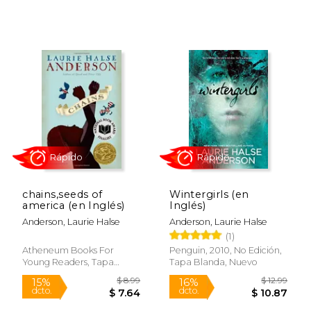
literarios, consolidándose como una autora
$ 25.00
$ 14.
12%
15%
imprescindible para quienes buscan
dcto.
dcto.
$ 22.06
$ 12.
historias honestas y transformadoras en la
literatura juvenil e infantil.
chains,seeds of
Wintergirls (en
america (en Inglés)
Inglés)
Anderson, Laurie Halse
Anderson, Laurie Halse
(1)
Atheneum Books For
Penguin, 2010, No Edición,
Young Readers, Tapa
Tapa Blanda, Nuevo
Blanda, Nuevo
Rápido
Rápido