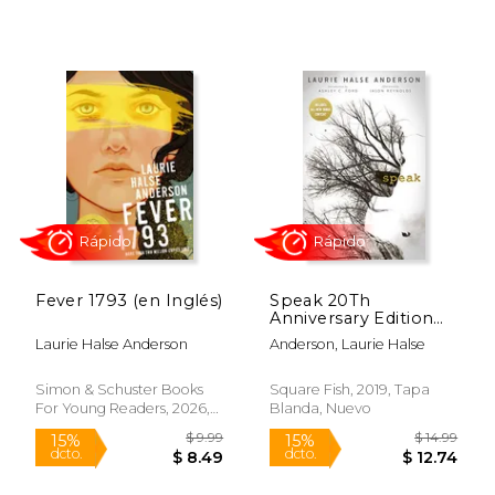
$ 8.99
$ 12
15%
16%
dcto.
dcto.
$ 7.64
$ 10.
Fever 1793 (en Inglés)
Speak 20Th
Anniversary Edition
(en Inglés)
Laurie Halse Anderson
Anderson, Laurie Halse
Simon & Schuster Books
Square Fish, 2019, Tapa
For Young Readers, 2026,
Blanda, Nuevo
Tapa Blanda, Nuevo
Rápido
Rápido