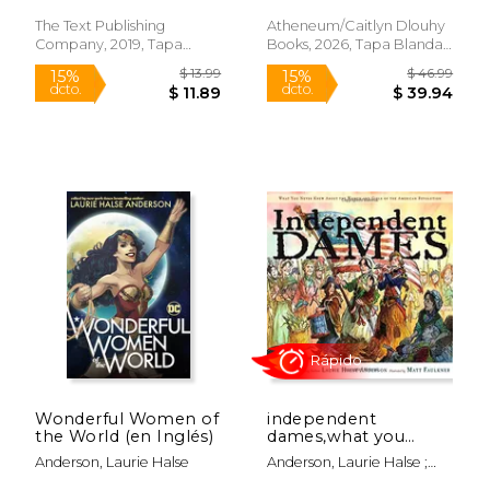
During the American
Revolution (Chains;
The Text Publishing
Atheneum/Caitlyn Dlouhy
Forge; Ashes;
Company, 2019, Tapa
Books, 2026, Tapa Blanda,
$ 29.69
$ 12
6%
15%
Rebellion 1776; Fever
Blanda, Nuevo
Nuevo
dcto.
dcto.
$ 27.94
$ 11.
1793) (en Inglés)
Rápido
Wonderful Women of
independent
the World (en Inglés)
dames,what you
never knew about
Anderson, Laurie Halse
Anderson, Laurie Halse ;
the women and girls
Faulkner, Matt
of the american