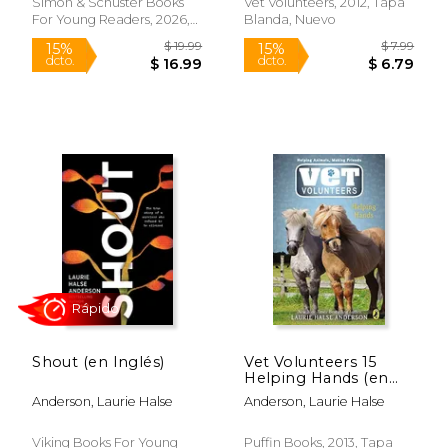
Simon & Schuster Books
Vet Volunteers, 2012, Tapa
For Young Readers, 2026,
Blanda, Nuevo
Tapa Dura, Nuevo
$ 12.99
$ 7.
15%
15%
dcto.
dcto.
$ 11.04
$ 6.
Shout (en Inglés)
Vet Volunteers 15
Helping Hands (en
Inglés)
Anderson, Laurie Halse
Anderson, Laurie Halse
Viking Books For Young
Puffin Books, 2013, Tapa