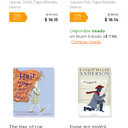
Speak, 2006, Tapa Blanda,
Square Fish, Tapa Blanda,
Nuevo
Nuevo
Disponible
Usado
$ 13.99
$ 46.
15%
15%
en Buen Estado a
$ 7.86
.
dcto.
dcto.
$ 11.89
$ 39.
Comprar Usado
Rápido
The Hair of zoe
forge (en Inglés)