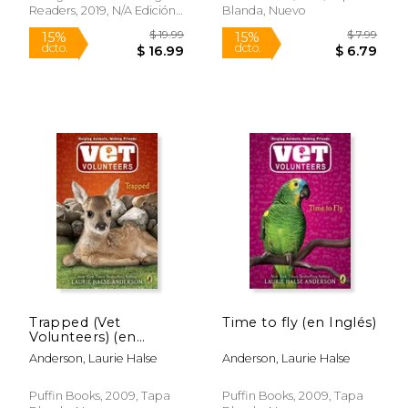
Rápido
Readers, 2019, N/A Edición,
Blanda, Nuevo
Tapa Dura, Nuevo
$ 19.99
$ 7.
15%
15%
dcto.
dcto.
$ 16.99
$ 6.
Trapped (Vet
Time to fly (en Inglés)
Volunteers) (en
Inglés)
Anderson, Laurie Halse
Anderson, Laurie Halse
Puffin Books, 2009, Tapa
Puffin Books, 2009, Tapa