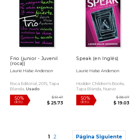
$ 16.99
$ 19
15%
15%
dcto.
dcto.
$ 14.44
$ 16.
Frio (junior - Juvenil
Speak (en Inglés)
(roca))
Laurie Halse Anderson
Laurie Halse Anderson
Roca Editorial, 2015, Tapa
Hodder Children's Books,
Blanda,
Usado
Tapa Blanda, Nuevo
1
2
Página Siguiente