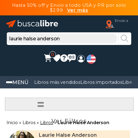
Hasta 50% off y Envío a todo USA y PR por solo
$2.99
Ver más
Enviar a
FL
0
MENÚ
Libros más vendidos
Libros importados
Libros
=
Ver Filtros
Inicio
Libros
Libros
Laurie Halse Anderson
Laurie Halse Anderson