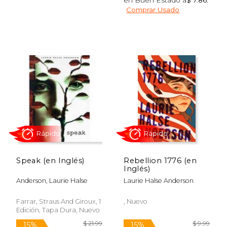
Comprar Usado
Rápido
Rápido
$ 7.99
$ 19
15%
27%
Speak (en Inglés)
Rebellion 1776 (en
dcto.
dcto.
$ 6.79
$ 14.
Inglés)
Anderson, Laurie Halse
Laurie Halse Anderson
Farrar, Straus And Giroux, 1
, Nuevo
Edición, Tapa Dura, Nuevo