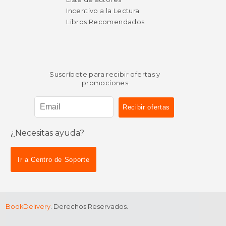
Incentivo a la Lectura
Libros Recomendados
Suscríbete para recibir ofertas y
promociones
¿Necesitas ayuda?
Ir a Centro de Soporte
$ 51.47
$ 38.
50%
50%
dcto.
dcto.
$ 25.73
$ 19.
BookDelivery
. Derechos Reservados.