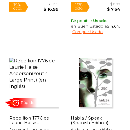
Tapa Blanda, Nuevo
Disponible
Usado
en Buen Estado a
$ 4.64
.
Comprar Usado
$ 8.99
$ 8.
15%
15%
dcto.
dcto.
$ 7.64
$ 7.
Rebellion 1776 de
Habla / Speak
Laurie Halse
(Spanish Edition)
Anderson(Youth
Anderson Laurie Halse
Anderson, Laurie Halse ;