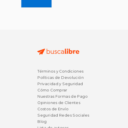
$ 41.80
$ 19
50%
15%
dcto.
dcto.
$ 20.90
$ 16.
Términos y Condiciones
Políticas de Devolución
Privacidad y Seguridad
Cómo Comprar
Nuestras Formas de Pago
Opiniones de Clientes
Costos de Envío
Seguridad Redes Sociales
Blog
Lista de autores