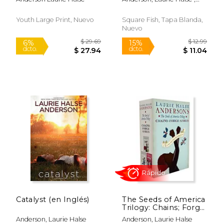
Large Print) (en
Frers, Hercilia Mendizabal
Inglés)
Youth Large Print, Nuevo
Square Fish, Tapa Blanda,
Nuevo
Rápido
Rápido
$ 19.99
$ 8.
15%
15%
dcto.
dcto.
$ 16.99
$ 7.
Catalyst (en Inglés)
The Seeds of America
Trilogy: Chains; Forge;
Ashes
Anderson, Laurie Halse
Anderson, Laurie Halse