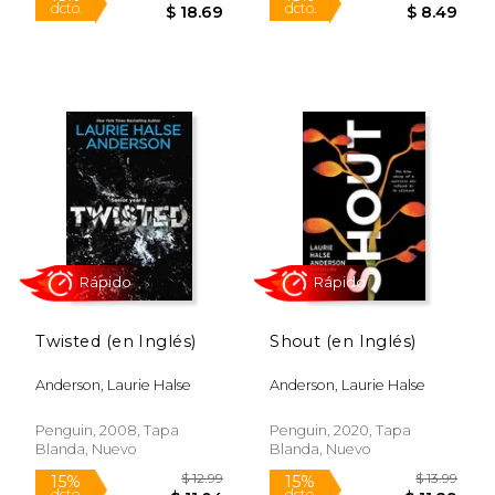
Rápido
Rápido
Twisted (en Inglés)
Shout (en Inglés)
Anderson, Laurie Halse
Anderson, Laurie Halse
Penguin, 2008, Tapa
Penguin, 2020, Tapa
Blanda, Nuevo
Blanda, Nuevo
$ 21.99
$ 9.
15%
15%