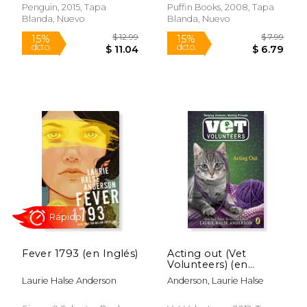
Penguin, 2015, Tapa
Puffin Books, 2008, Tapa
Blanda, Nuevo
Blanda, Nuevo
$ 12.99
$ 13
15%
15%
dcto.
dcto.
$ 11.04
$ 11.
Fever 1793 (en Inglés)
Acting out (Vet
Volunteers) (en
Inglés)
Rápido
Laurie Halse Anderson
Anderson, Laurie Halse