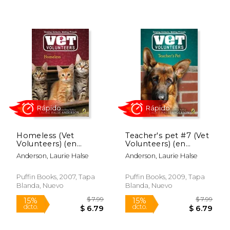
$ 9.99
$ 14.
15%
15%
dcto.
dcto.
$ 8.49
$ 12.
Homeless (Vet
Teacher's pet #7 (Vet
Volunteers) (en
Volunteers) (en
Inglés)
Inglés)
Anderson, Laurie Halse
Anderson, Laurie Halse
Puffin Books, 2007, Tapa
Puffin Books, 2009, Tapa
Blanda, Nuevo
Blanda, Nuevo