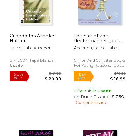
$ 28.99
$ 21
15%
15%
dcto.
dcto.
$ 24.64
$ 18.
Cuando los Árboles
the hair of zoe
Hablen
fleefenbacher goes
to school (en Inglés)
Laurie Halse Anderson
Anderson, Laurie Halse ;
Hoyt, Ard
SM, 2004, Tapa Blanda,
Simon And Schuster Books
Usado
For Young Readers, Tapa
Dura, Nuevo
Disponible
Usado
en Buen Estado a
$ 7.50
.
Comprar Usado