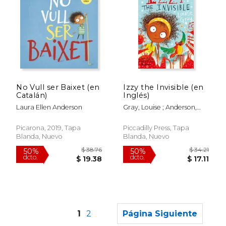
$ 34.70
$ 38.
50%
50%
No Vull ser Baixet (en
Izzy the Invisible (en
dcto.
dcto.
$ 17.35
$ 19.
Catalán)
Inglés)
Laura Ellen Anderson
Gray, Louise ; Anderson,
Laura Ellen
Picarona, 2019, Tapa
Piccadilly Press, Tapa
Blanda, Nuevo
Blanda, Nuevo
1
2
Página Siguiente