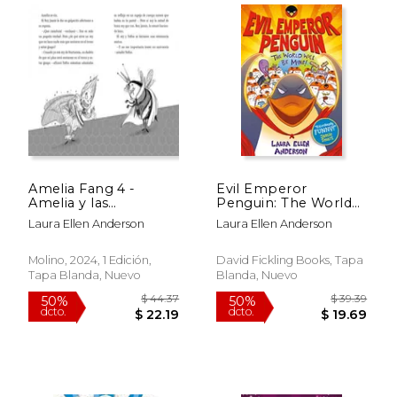
Amelia Fang 4 -
Evil Emperor
Amelia y las
Penguin: The World
Vacaciones de la
Will be Mine! (en
Laura Ellen Anderson
Laura Ellen Anderson
Media Luna
Inglés)
Molino, 2024, 1 Edición,
David Fickling Books, Tapa
Tapa Blanda, Nuevo
Blanda, Nuevo
$ 51.24
$ 39.
50%
50%