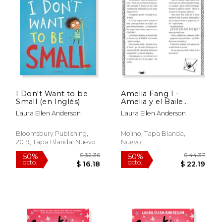
$ 44.37
$ 39.
50%
50%
dcto.
dcto.
$ 22.19
$ 19.
I Don't Want to be
Amelia Fang 1 -
Small (en Inglés)
Amelia y el Baile
Barbárico
Laura Ellen Anderson
Laura Ellen Anderson
Bloomsbury Publishing,
Molino, Tapa Blanda,
2019, Tapa Blanda, Nuevo
Nuevo