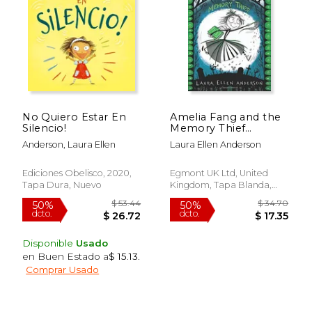
No Quiero Estar En
Amelia Fang and the
Silencio!
Memory Thief
$ 11.19
$ 28
15%
50%
(Paperback) (en
Anderson, Laura Ellen
Laura Ellen Anderson
dcto.
dcto.
$ 9.51
$ 14.
Inglés)
Ediciones Obelisco, 2020,
Egmont UK Ltd, United
Tapa Dura, Nuevo
Kingdom, Tapa Blanda,
Nuevo
Disponible
Usado
en Buen Estado a
$ 15.13
.
Comprar Usado