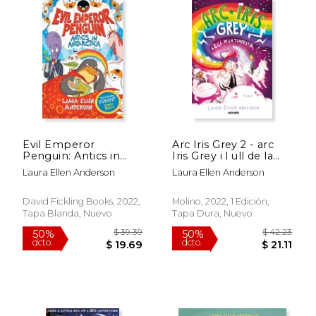
dcto.
dcto.
$ 25.62
$ 19.
Evil Emperor
Arc Iris Grey 2 - arc
Penguin: Antics in
Iris Grey i l ull de la
Antarctica (en Inglés)
Tempesta ((edición
Laura Ellen Anderson
Laura Ellen Anderson
en catalán)) (en
Catalán)
David Fickling Books, 2022,
Molino, 2022, 1 Edición,
Tapa Blanda, Nuevo
Tapa Dura, Nuevo