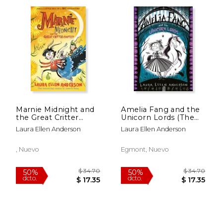
Marnie Midnight and
Amelia Fang and the
the Great Critter
Unicorn Lords (The
Contest (en Inglés)
Amelia Fang Series)
Laura Ellen Anderson
Laura Ellen Anderson
, Nuevo
Egmont, Nuevo
$ 34.
50%
dcto.
$ 16.94
$ 17.