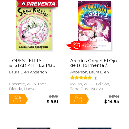
FOREST KITTY
Arcoíris Grey Y El Ojo
&_STAR KITTIE2 PB
de la Tormenta /
(en Inglés)
Rainbow Grey: Eye of
Laura Ellen Anderson
Anderson, Laura Ellen
the Storm
(1)
Rápido
Farshore, 2026, Tapa
Molino, 2022, 1 Edición,
Blanda, Nuevo
Tapa Dura, Nuevo