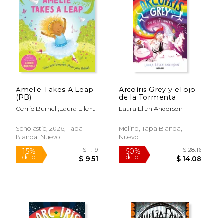
$ 24.03
$ 24.
15%
15%
dcto.
dcto.
$ 20.42
$ 20.
Amelie Takes A Leap
Arcoíris Grey y el ojo
(PB)
de la Tormenta
Cerrie Burnell;Laura Ellen
Laura Ellen Anderson
Anderson
Scholastic, 2026, Tapa
Molino, Tapa Blanda,
Blanda, Nuevo
Nuevo