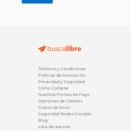
Términos y Condiciones
$ 34.70
$ 37.
50%
50%
dcto.
dcto.
$ 17.35
$ 18.
Políticas de Devolución
Privacidad y Seguridad
Cómo Comprar
Nuestras Formas de Pago
Opiniones de Clientes
Costos de Envío
Seguridad Redes Sociales
Blog
Lista de autores