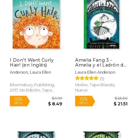
$ 7.99
$ 17
15%
15%
dcto.
dcto.
$ 6.79
$ 15.
I Don't Want Curly
Amelia Fang 3 -
Hair! (en Inglés)
Amelia y el Ladrón de
Recuerdos
Anderson, Laura Ellen
Laura Ellen Anderson
(1)
Bloomsbury Publishing,
Molino, Tapa Blanda,
2017, No Edición, Tapa
Nuevo
Blanda, Nuevo