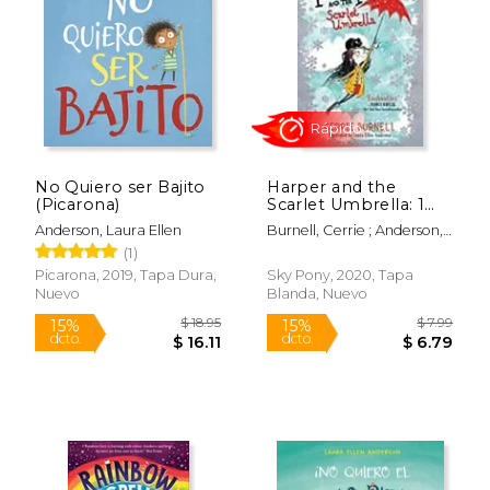
No Quiero ser Bajito
Harper and the
(Picarona)
Scarlet Umbrella: 1
$ 11.19
$ 11
15%
15%
(en Inglés)
dcto.
dcto.
$ 9.51
$ 9.
Anderson, Laura Ellen
Burnell, Cerrie ; Anderson,
Laura Ellen
(1)
Picarona, 2019, Tapa Dura,
Sky Pony, 2020, Tapa
Nuevo
Blanda, Nuevo