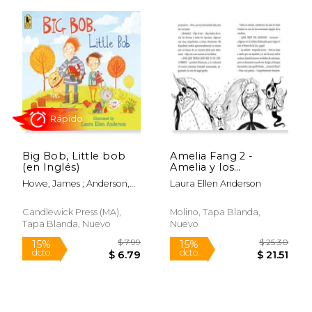
Big Bob, Little bob
Amelia Fang 2 -
(en Inglés)
Amelia y los
Unicornios
Howe, James ; Anderson,
Laura Ellen Anderson
Laura Ellen
Candlewick Press (MA),
Molino, Tapa Blanda,
$ 8.99
$ 12
15%
15%
Tapa Blanda, Nuevo
Nuevo
dcto.
dcto.
$ 7.64
$ 11.