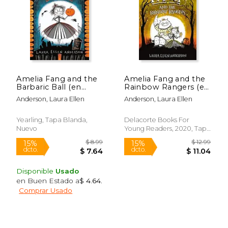
Amelia Fang and the
Amelia Fang and the
Barbaric Ball (en
Rainbow Rangers (en
Inglés)
Inglés)
Anderson, Laura Ellen
Anderson, Laura Ellen
Yearling, Tapa Blanda,
Delacorte Books For
Nuevo
Young Readers, 2020, Tapa
$ 11.19
$ 18
Dura, Nuevo
15%
15%
dcto.
dcto.
$ 9.51
$ 16.
Disponible
Usado
en Buen Estado a
$ 4.64
.
Comprar Usado