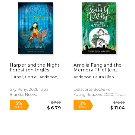
Harper and the Night
Amelia Fang and the
Forest (en Inglés)
Memory Thief (en
Rápido
Inglés)
Burnell, Cerrie ; Anderson,
Anderson, Laura Ellen
Laura Ellen
Sky Pony, 2021, Tapa
Delacorte Books For
Blanda, Nuevo
Young Readers, 2020, Tapa
Dura, Nuevo
$ 7.99
$ 25.
15%
15%