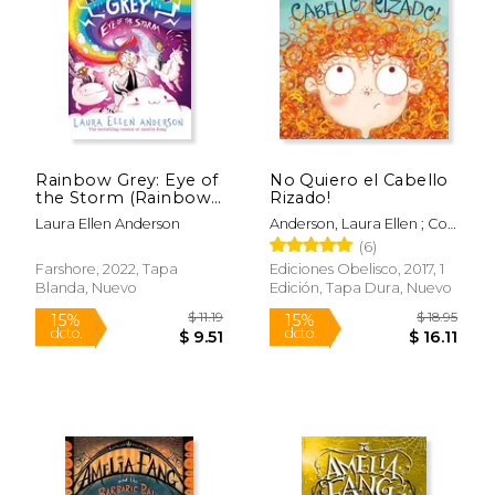
Rápido
Rainbow Grey: Eye of
No Quiero el Cabello
the Storm (Rainbow
Rizado!
Grey Series) (en
Laura Ellen Anderson
Anderson, Laura Ellen ; Coll,
Inglés)
Olga
(6)
$ 18.95
$ 7.
15%
15%
Farshore, 2022, Tapa
Ediciones Obelisco, 2017, 1
dcto.
dcto.
$ 16.11
$ 6.
Blanda, Nuevo
Edición, Tapa Dura, Nuevo