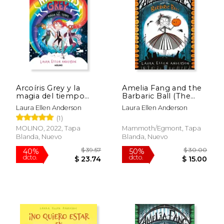
$ 28.16
$ 39.
50%
40%
dcto.
dcto.
$ 14.08
$ 23.
Arcoíris Grey y la
Amelia Fang and the
magia del tiempo
Barbaric Ball (The
(Arcoíris Grey 1)
Amelia Fang Series)
Laura Ellen Anderson
Laura Ellen Anderson
(en Inglés)
(1)
MOLINO, 2022, Tapa
Mammoth/Egmont, Tapa
Blanda, Nuevo
Blanda, Nuevo