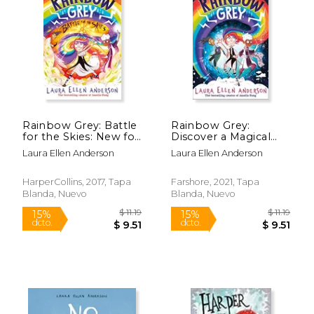
$ 11.19
$ 11
15%
15%
dcto.
dcto.
$ 9.51
$ 9.
Rainbow Grey: Battle
Rainbow Grey:
for the Skies: New for
Discover a Magical
2023, an Exciting,
new World for Young
Laura Ellen Anderson
Laura Ellen Anderson
Magical Illustrated
Readers in 2021 From
Story for Young
the Bestselling
Readers and the
Author of Amelia
HarperCollins, 2017, Tapa
Farshore, 2021, Tapa
Conclusion to the
Fang! (Rainbow Grey
Blanda, Nuevo
Blanda, Nuevo
Series From The.
Series) (en Inglés)
Author of Amelia
Fang! (Rainbow Grey
Series) (en Inglés)