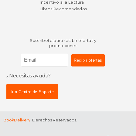
Incentivo a la Lectura
Libros Recomendados
Suscríbete para recibir ofertas y
promociones
¿Necesitas ayuda?
$ 38.76
$ 34.
50%
50%
dcto.
dcto.
$ 19.38
$ 17.
Ir a Centro de Soporte
BookDelivery
. Derechos Reservados.