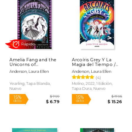
$ 11.19
$ 17
15%
17%
dcto.
dcto.
$ 9.51
$ 14.
Amelia Fang and the
Arcoíris Grey Y La
Unicorns of
Magia del Tiempo /
Glitteropolis (en
Rainbow Grey
Anderson, Laura Ellen
Anderson, Laura Ellen
Inglés)
(4)
Yearling, Tapa Blanda,
Molino, 2022, 1 Edición,
Nuevo
Tapa Dura, Nuevo
Rápido