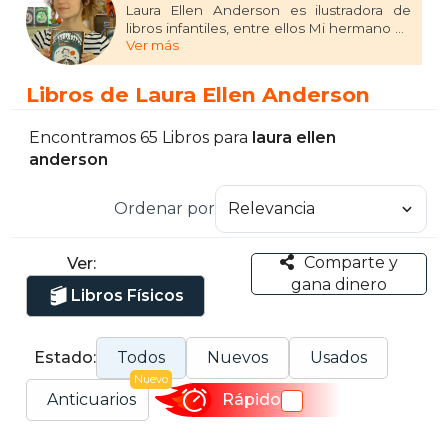
Laura Ellen Anderson es ilustradora de
libros infantiles, entre ellos Mi hermano es
Ver más
un superhéroe. También es la autora e
ilustradora de la novela gráfica Evil Emperor
Penguin. Vive en Londres.
Libros de Laura Ellen Anderson
Encontramos 65 Libros para
laura ellen
anderson
Ordenar por
Comparte y
Ver:
gana dinero
Libros Físicos
Estado:
Todos
Nuevos
Usados
Nuevo
Anticuarios
Rápido