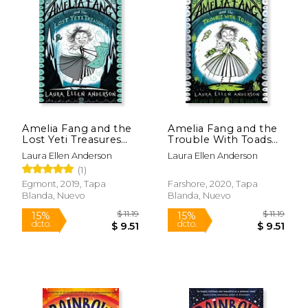
$ 9.99
$ 25.
15%
15%
dcto.
dcto.
$ 8.49
$ 21.
Amelia Fang and the
Amelia Fang and the
Lost Yeti Treasures
Trouble With Toads
(The Amelia Fang
(en Inglés)
Laura Ellen Anderson
Laura Ellen Anderson
Series) (en Inglés)
(1)
Egmont, 2019, Tapa
Farshore, 2020, Tapa
Blanda, Nuevo
Blanda, Nuevo