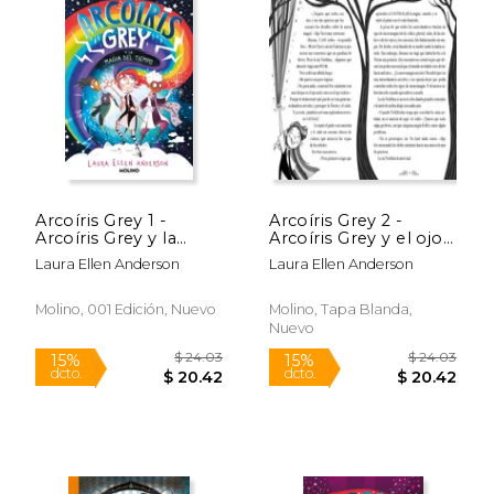
$ 7.99
$ 12
15%
15%
dcto.
dcto.
$ 6.79
$ 11.
Arcoíris Grey 1 -
Arcoíris Grey 2 -
Arcoíris Grey y la
Arcoíris Grey y el ojo
Magia del Tiempo
de la Tormenta
Laura Ellen Anderson
Laura Ellen Anderson
Molino, 001 Edición, Nuevo
Molino, Tapa Blanda,
Nuevo