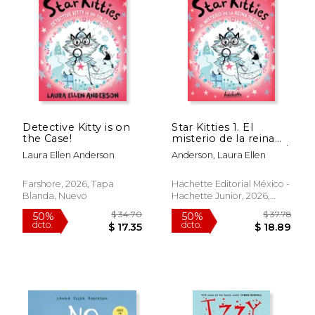
$ 39.39
$ 42.
50%
50%
dcto.
dcto.
$ 19.69
$ 21.
Detective Kitty is on
Star Kitties 1. El
the Case!
misterio de la reina
perdida (en Español /
Laura Ellen Anderson
Anderson, Laura Ellen
Castellano)
Farshore, 2026, Tapa
Hachette Editorial México -
Blanda, Nuevo
Hachette Junior, 2026,
Libro De Pasta Blanda
(paperback), Nuevo