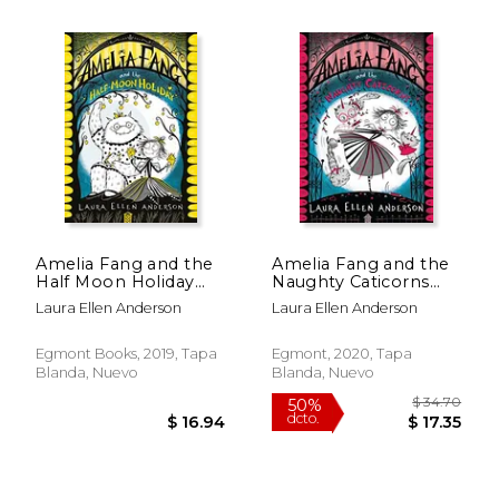
$ 39.57
$ 30.
40%
50%
Amelia Fang and the
Amelia Fang and the
dcto.
dcto.
$ 23.74
$ 15.
Half Moon Holiday
Naughty Caticorns
(The Amelia Fang
(The Amelia Fang
Laura Ellen Anderson
Laura Ellen Anderson
Series) (en Inglés)
Series) (en Inglés)
Egmont Books, 2019, Tapa
Egmont, 2020, Tapa
Blanda, Nuevo
Blanda, Nuevo