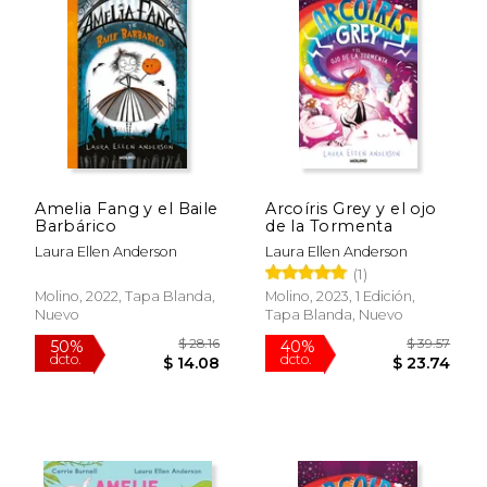
$ 25.42
$ 59.
40%
50%
dcto.
dcto.
$ 15.25
$ 29.
Amelia Fang y el Baile
Arcoíris Grey y el ojo
Barbárico
de la Tormenta
Laura Ellen Anderson
Laura Ellen Anderson
(1)
Molino, 2022, Tapa Blanda,
Molino, 2023, 1 Edición,
Nuevo
Tapa Blanda, Nuevo