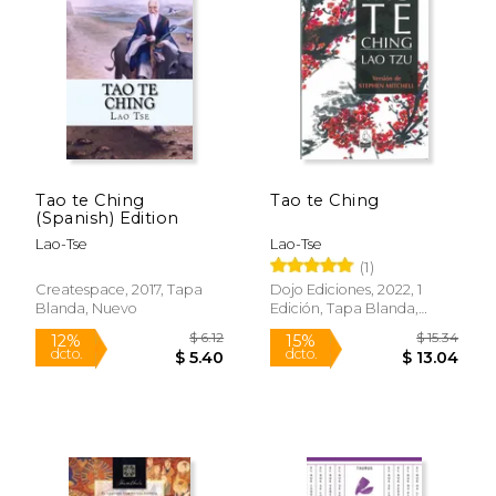
15%
12%
dcto.
dcto.
$ 12.71
$ 6.
Tao te Ching
Tao te Ching
(Spanish) Edition
Lao-Tse
Lao-Tse
(1)
Createspace, 2017, Tapa
Dojo Ediciones, 2022, 1
Blanda, Nuevo
Edición, Tapa Blanda,
Nuevo