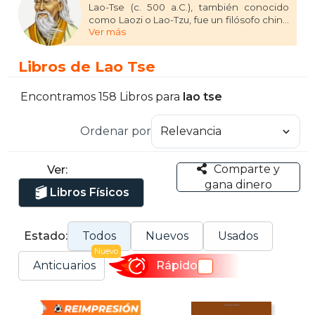
Lao-Tse (c. 500 a.C.), también conocido
como Laozi o Lao-Tzu, fue un filósofo chino
Ver más
a quien se le atribuye haber fundado el
sistema filosófico del taoísmo. Se lo
conoce principalmente por ser el autor del
Libros de Lao Tse
Tao-Te-Ching, que se suele traducir como
El camino de la virtud o El clásico de la
senda y la virtud; en China al libro también
Encontramos 158 Libros para
lao tse
se lo conoce como el Laozi, por el nombre
de su autor.
Ordenar por
El nombre de Lao-Tse no es un nombre
real, sino un título honorífico que significa
Comparte y
Ver:
«viejo hombre» o «viejo maestro»
gana dinero
Libros Físicos
Estado:
Todos
Nuevos
Usados
Nuevo
Anticuarios
Rápido