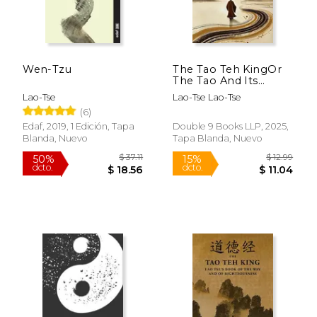
Wen-Tzu
The Tao Teh KingOr
The Tao And Its
Characteristics
Lao-Tse
Lao-Tse Lao-Tse
(Edition1)
(6)
Edaf, 2019, 1 Edición, Tapa
Double 9 Books LLP, 2025,
Blanda, Nuevo
Tapa Blanda, Nuevo
$ 9.99
$ 45.
15%
50%
dcto.
dcto.
$ 8.49
$ 22.