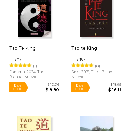
$ 20.79
$ 16.
15%
15%
dcto.
dcto.
$ 17.67
$ 14.
Tao Te King
Tao te King
Lao Tse
Lao-Tse
(1)
(8)
Fontana, 2024, Tapa
Sirio, 2019, Tapa Blanda,
Blanda, Nuevo
Nuevo