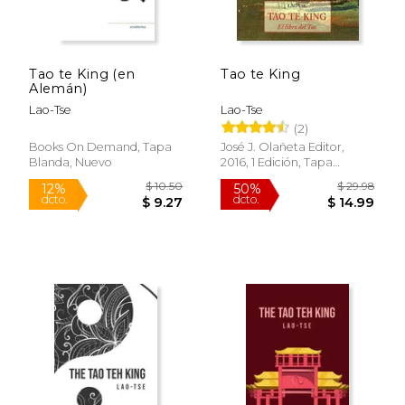
$ 16.71
$ 11
15%
6%
dcto.
dcto.
$ 14.21
$ 11.
Tao te King (en
Tao te King
Alemán)
Lao-Tse
Lao-Tse
(2)
Books On Demand, Tapa
José J. Olañeta Editor,
Blanda, Nuevo
2016, 1 Edición, Tapa
Blanda, Nuevo