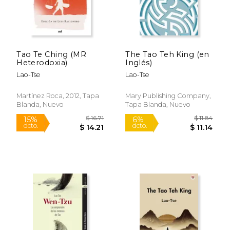
Tao Te Ching (MR
The Tao Teh King (en
Heterodoxia)
Inglés)
Lao-Tse
Lao-Tse
Martínez Roca, 2012, Tapa
Mary Publishing Company,
Blanda, Nuevo
Tapa Blanda, Nuevo
$ 45.99
$ 11.
50%
12%
dcto.
dcto.
$ 22.99
$ 9.