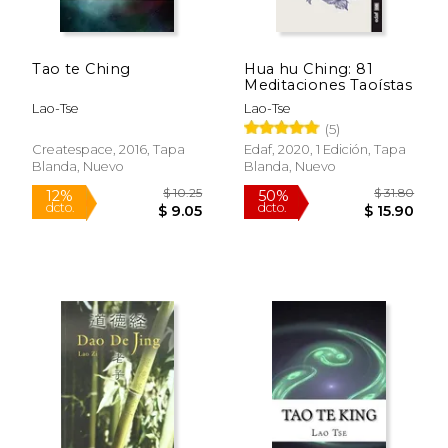
Tao te Ching
Hua hu Ching: 81
$ 20.07
$ 18.
Meditaciones Taoístas
15%
6%
dcto.
dcto.
$ 17.06
$ 17.
Lao-Tse
Lao-Tse
(5)
Createspace, 2016, Tapa
Edaf, 2020, 1 Edición, Tapa
Blanda, Nuevo
Blanda, Nuevo