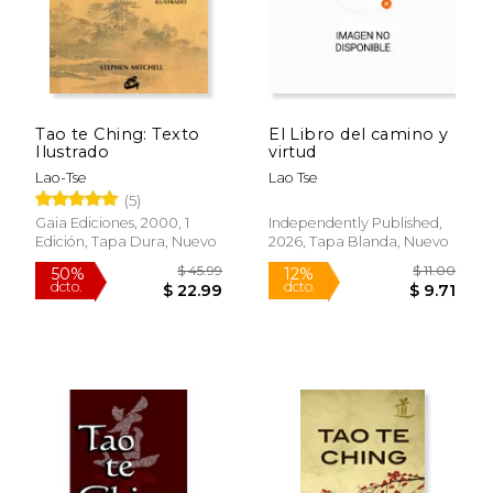
Tao te Ching: Texto
El Libro del camino y
Ilustrado
virtud
Lao-Tse
Lao Tse
(5)
Gaia Ediciones, 2000, 1
Independently Published,
$ 24.24
$ 11
15%
12%
Edición, Tapa Dura, Nuevo
2026, Tapa Blanda, Nuevo
dcto.
dcto.
$ 20.61
$ 9.