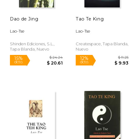
Dao de Jing
Tao Te King
Lao-Tse
Lao-Tse
$ 29.59
$ 21
15%
15%
dcto.
dcto.
$ 25.15
$ 18.
Shinden Ediciones, S.l.,
Createspace, Tapa Blanda,
Tapa Blanda, Nuevo
Nuevo