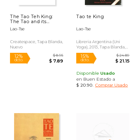
The Tao Teh King:
Tao te King
The Tao and its
Characteristics (en
Lao-Tse
Lao-Tse
Inglés)
Createspace, Tapa Blanda,
Libreria Argentina (Uni
Nuevo
Yoga), 2013, Tapa Blanda,
$ 10.25
$ 31.
12%
50%
Nuevo
dcto.
dcto.
$ 9.05
$ 15.
Disponible
Usado
en Buen Estado a
$ 20.90
.
Comprar Usado