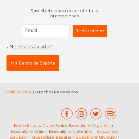
Suscríbete para recibir ofertas y
promociones
¿Necesitas ayuda?
$ 11.84
$ 11
6%
6%
dcto.
dcto.
$ 11.14
$ 11.
Ir a Centro de Soporte
BookDelivery
. Derechos Reservados.
Bookdelivery Reino Unido
Buscalibre Argentina
|
Buscalibre Chile
|
Buscalibre Colombia
|
Buscalibre
Ecuador
|
Buscalibre España
|
Buscalibre Uruguay
|