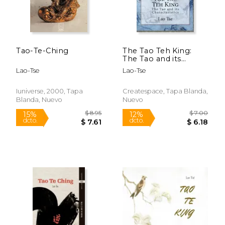
Tao-Te-Ching
The Tao Teh King:
The Tao and its
Characteristics (en
Lao-Tse
Lao-Tse
Inglés)
Iuniverse, 2000, Tapa
Createspace, Tapa Blanda,
Blanda, Nuevo
Nuevo
$ 21.49
$ 28.
15%
50%
dcto.
dcto.
$ 18.26
$ 14.