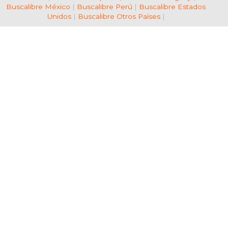
Buscalibre México
|
Buscalibre Perú
|
Buscalibre Estados
Unidos
|
Buscalibre Otros Países
|