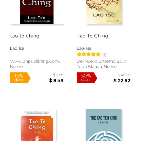
tao te ching
Tao Te Ching
Lao Tse
Lao-Tse
(1)
Www.bnpublishing.com,
Del Nuevo Extremo, 2017,
Nuevo
Tapa Blanda, Nuevo
$ 8.95
$ 24.
12%
15%
dcto.
dcto.
$ 7.89
$ 21.