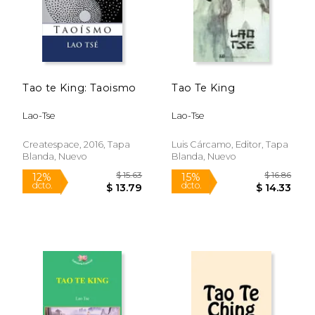
Tao te King: Taoismo
Tao Te King
Lao-Tse
Lao-Tse
Createspace, 2016, Tapa
Luis Cárcamo, Editor, Tapa
Blanda, Nuevo
Blanda, Nuevo
$ 6.90
$ 18.
12%
15%
dcto.
dcto.
$ 6.09
$ 15.