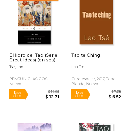
El libro del Tao (Serie
Tao te Ching
Great Ideas) (en spa)
Tse, Lao
Lao Tse
PENGUIN CLASICOS,
Createspace, 2017, Tapa
Nuevo
Blanda, Nuevo
$ 14.95
$ 7.