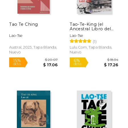
$ 8.95
$ 7.
15%
12%
dcto.
dcto.
$ 7.61
$ 6.
Tao Te Ching
Tao-Te-King (el
Ancestral Libro del
Camino y la Virtud)
Lao-Tse
Lao-Tse
(1)
Austral, 2023, Tapa Blanda,
Lulu.com, Tapa Blanda,
Nuevo
Nuevo