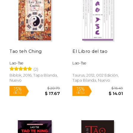
$ 6.12
$ 15
12%
15%
dcto.
dcto.
$ 5.40
$ 13.
Tao teh Ching
El Libro del tao
Lao-Tse
Lao-Tse
(2)
Biblok, 2016, Tapa Blanda,
Taurus, 2012, 002 Edición,
Nuevo
Tapa Blanda, Nuevo