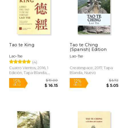
$ 10.36
$ 18
15%
15%
dcto.
dcto.
$ 8.80
$ 16.
Tao te King
Tao te Ching
(Spanish) Edition
Lao-Tse
Lao-Tse
(4)
Cuatro Vientos, 2016, 1
Createspace, 2017, Tapa
Edición, Tapa Blanda,
Blanda, Nuevo
Nuevo