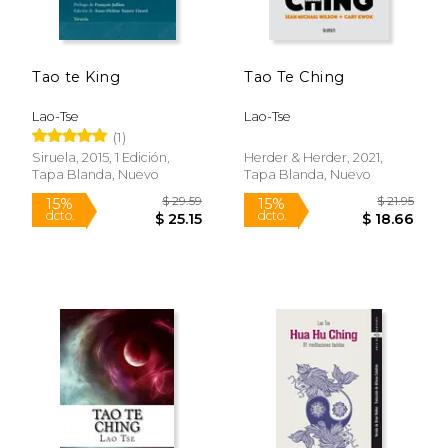
$ 30.02
$ 25.
50%
15%
dcto.
dcto.
$ 15.01
$ 21.
Tao te King
Tao Te Ching
Lao-Tse
Lao-Tse
(1)
Siruela, 2015, 1 Edición,
Herder & Herder, 2021,
Tapa Blanda, Nuevo
Tapa Blanda, Nuevo