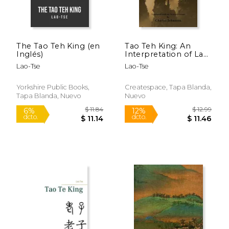
The Tao Teh King (en
Tao Teh King: An
Inglés)
Interpretation of Lao
Tse's Book of the
Lao-Tse
Lao-Tse
Way and of
Righteousness (en
Inglés)
Yorkshire Public Books,
Createspace, Tapa Blanda,
Tapa Blanda, Nuevo
Nuevo