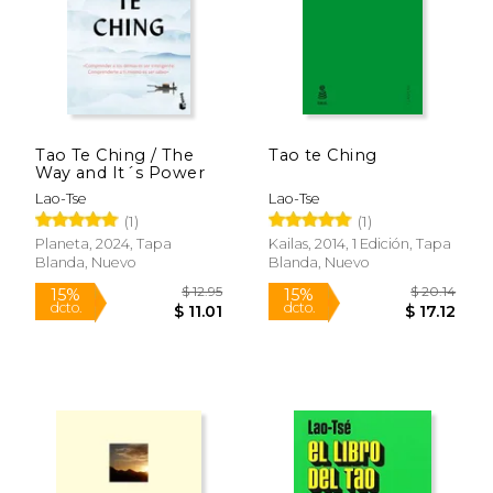
Tao Te Ching / The
Tao te Ching
Way and It´s Power
Lao-Tse
Lao-Tse
(1)
(1)
$ 9.25
$ 10.
12%
12%
dcto.
dcto.
$ 8.16
$ 9.
Planeta, 2024, Tapa
Kailas, 2014, 1 Edición, Tapa
Blanda, Nuevo
Blanda, Nuevo