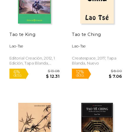
Tao te King
Tao te Ching
Lao-Tse
Lao-Tse
Editorial Creación, 2012, 1
Createspace, 2017, Tapa
Edición, Tapa Blanda,
Blanda, Nuevo
Nuevo
$ 15.63
$ 16
12%
15%
dcto.
dcto.
$ 13.79
$ 14.