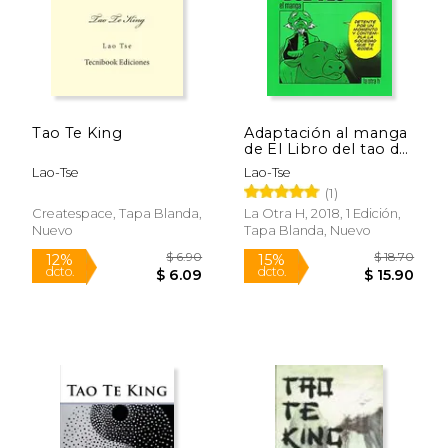
Tao Te King
Adaptación al manga
de El Libro del tao de
Lao-tse
Lao-Tse
Lao-Tse
(1)
Createspace, Tapa Blanda,
La Otra H, 2018, 1 Edición,
Nuevo
Tapa Blanda, Nuevo
$ 12.95
$ 20.
15%
15%
dcto.
dcto.
$ 11.01
$ 17.