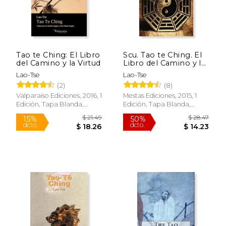
Tao te Ching: El Libro
Scu. Tao te Ching. El
del Camino y la Virtud
Libro del Camino y la
Virtud
Lao-Tse
Lao-Tse
(2)
(8)
Valparaíso Ediciones, 2016, 1
Mestas Ediciones, 2015, 1
Edición, Tapa Blanda,
Edición, Tapa Blanda,
Nuevo
Nuevo
$ 13.08
$ 8.
6%
12%
dcto.
dcto.
$ 12.31
$ 7.