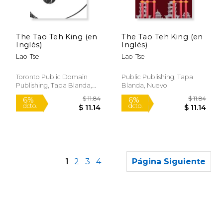
$ 37.11
$ 12
50%
15%
dcto.
dcto.
$ 18.56
$ 11.
The Tao Teh King (en
The Tao Teh King (en
Inglés)
Inglés)
Lao-Tse
Lao-Tse
Toronto Public Domain
Public Publishing, Tapa
Publishing, Tapa Blanda,
Blanda, Nuevo
Nuevo
1
2
3
4
Página Siguiente