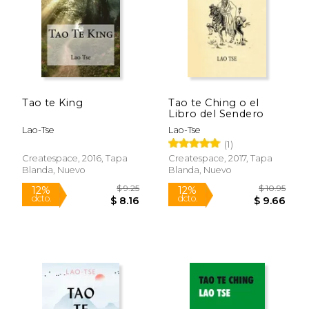
Tao te King
Tao te Ching o el
$ 19.00
$ 5.
Libro del Sendero
15%
12%
dcto.
dcto.
$ 16.15
$ 5.
Lao-Tse
Lao-Tse
(1)
Createspace, 2016, Tapa
Createspace, 2017, Tapa
Blanda, Nuevo
Blanda, Nuevo