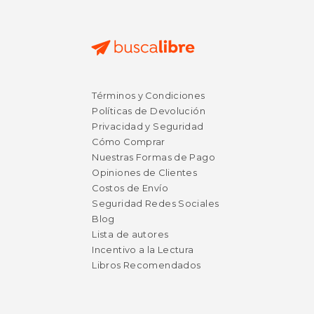
$ 10.50
$ 29.
12%
50%
Términos y Condiciones
dcto.
dcto.
$ 9.27
$ 14.
Políticas de Devolución
Privacidad y Seguridad
Cómo Comprar
Nuestras Formas de Pago
Opiniones de Clientes
Costos de Envío
Seguridad Redes Sociales
Blog
Lista de autores
Incentivo a la Lectura
Libros Recomendados