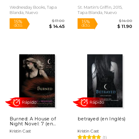
Wednesday Books, Tapa
St. Martin's Griffin, 2015,
Rápido
Blanda, Nuevo
Tapa Blanda, Nuevo
 17.00
$ 17.00
15%
15%
dcto.
dcto.
14.45
$ 14.45
Burned: A House of
betrayed (en Inglés)
Night Novel: 7 (en
Inglés)
Kristin Cast
Kristin Cast
(1)