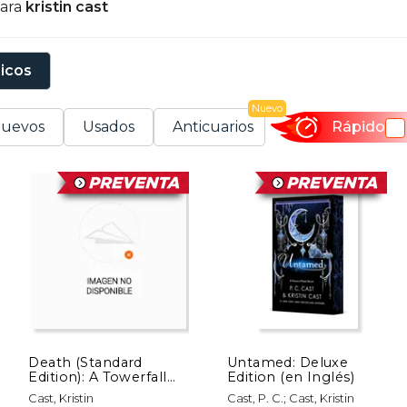
para
kristin cast
sicos
Nuevo
uevos
Usados
Anticuarios
Rápido
Death (Standard
Untamed: Deluxe
Edition): A Towerfall
Edition (en Inglés)
Novel (en Inglés)
Cast, Kristin
Cast, P. C.; Cast, Kristin