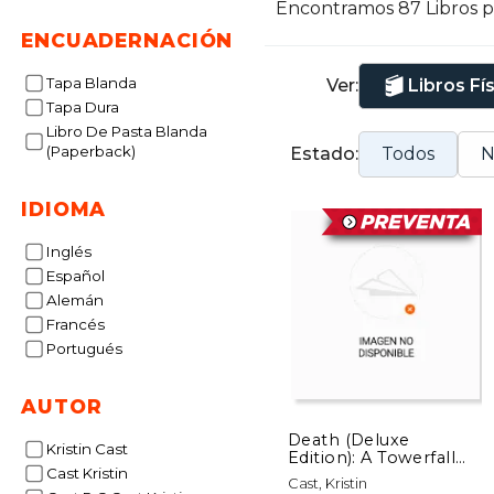
Encontramos 87 Libros 
ENCUADERNACIÓN
Tapa Blanda
Ver:
Libros Fí
Tapa Dura
Libro De Pasta Blanda
(Paperback)
Estado:
Todos
N
IDIOMA
Inglés
Español
Alemán
Francés
Portugués
AUTOR
Death (Deluxe
Kristin Cast
Edition): A Towerfall
Cast Kristin
Novel (en Inglés)
Cast, Kristin