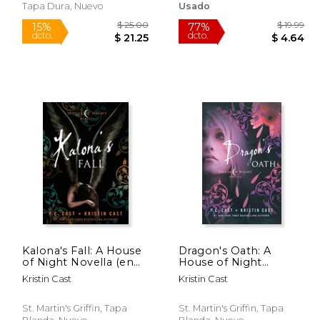
Tapa Dura, Nuevo
Usado
Rápido
Kalona's Fall: A House
Dragon's Oath: A
of Night Novella (en
House of Night
Inglés)
Novella (en Inglés)
 10.99
$ 25.00
15%
77%
Kristin Cast
Kristin Cast
dcto.
dcto.
 9.34
$ 21.25
St. Martin's Griffin, Tapa
St. Martin's Griffin, Tapa