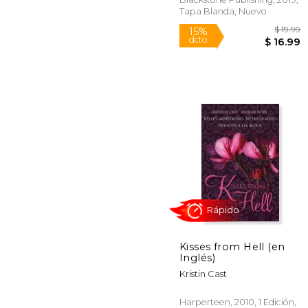
Tapa Blanda, Nuevo
Rápido
15%
Kisses from Hell (en
dcto.
$ 
Inglés)
Kristin Cast
Harperteen, 2010, 1 Edición,