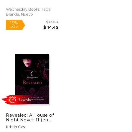
Wednesday Books, Tapa
Blanda, Nuevo
$ 17.00
$ 17.00
15%
dcto.
$ 14.45
$ 14.45
Revealed: A House of
Night Novel: 11 (en
Inglés)
Kristin Cast