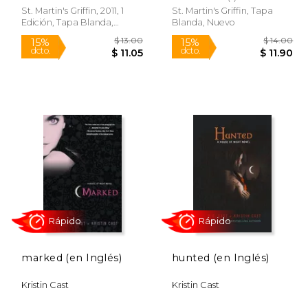
St. Martin's Griffin, 2011, 1
St. Martin's Griffin, Tapa
Edición, Tapa Blanda,
Blanda, Nuevo
Nuevo
Rápido
Rápido
 14.00
$ 13.00
15%
15%
dcto.
dcto.
11.90
$ 11.05
marked (en Inglés)
hunted (en Inglés)
Kristin Cast
Kristin Cast