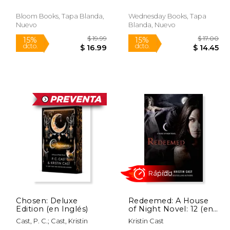
Bloom Books, Tapa Blanda,
Wednesday Books, Tapa
Nuevo
Blanda, Nuevo
$ 19.99
$ 19.99
15%
15%
dcto.
dcto.
16.99
$ 16.99
Chosen: Deluxe
Redeemed: A House
Edition (en Inglés)
of Night Novel: 12 (en
Inglés)
Cast, P. C.; Cast, Kristin
Kristin Cast