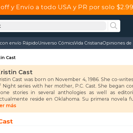
off y Envío a todo USA y PR por solo $2.
 con envío Rápido
Universo Cómics
Vida Cristiana
Opiniones de 
tin Cast
ristin Cast
ristin Cast was born on November 4, 1986. She co-write
f Night series with her mother, P.C. Cast. She began con
lone stories in several anthologies as well as editoria
ctualmente reside en Oklahoma. Su primera novela fu
scribir con su hija, Kristin Cast, la exitosa saga «La ca
er más
eller de The New York Times. Kristin Cast es una autora
n una base aérea, y creció en Oklahoma. Tras una batal
 Cast
edescubrió su pasión por contar historias: algo que llev
as ha estado escribiendo desde 2005.