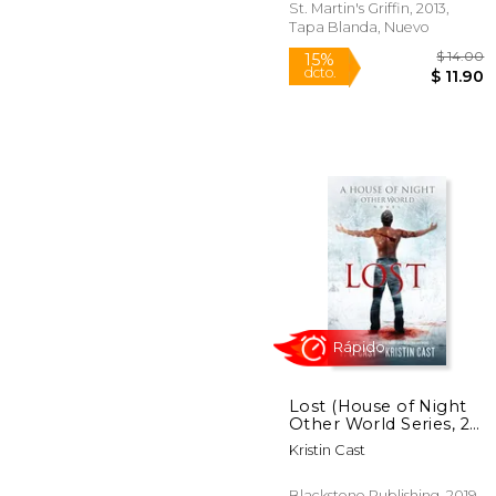
St. Martin's Griffin, 2013,
Tapa Blanda, Nuevo
Rápido
$
15%
dcto.
$ 
Lost (House of Night
Other World Series, 2)
(en Inglés)
Kristin Cast
Blackstone Publishing, 2019,