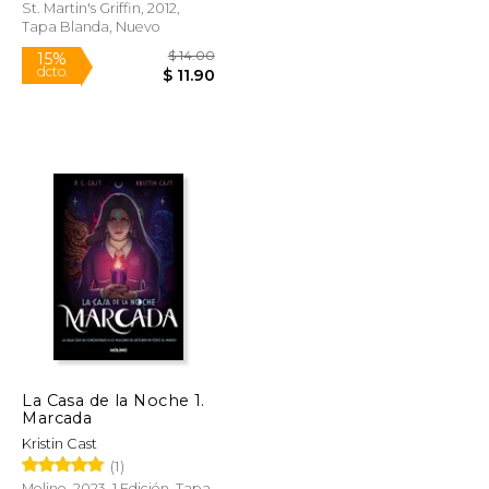
St. Martin's Griffin, 2012,
Tapa Blanda, Nuevo
Rápido
$ 14.00
$ 14.00
15%
dcto.
$ 11.90
$ 11.90
La Casa de la Noche 1.
Marcada
Kristin Cast
(1)
Molino, 2023, 1 Edición, Tapa