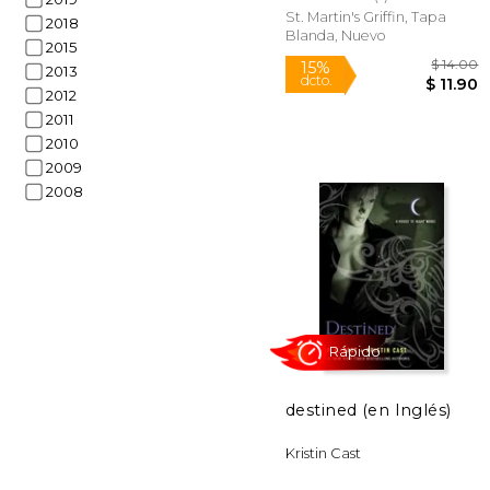
St. Martin's Griffin, Tapa
2018
Blanda, Nuevo
2015
2013
Rápido
2012
2011
2010
2009
2008
$
15%
dcto.
$ 
destined (en Inglés)
Kristin Cast