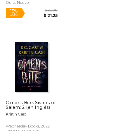
Dura, Nuevo
Rápido
Omens Bite: Sisters of
Salem: 2 (en Inglés)
$ 19.99
$ 25.00
15%
Kristin Cast
dcto.
$ 4.64
$ 21.25
Wednesday Books, 2022,