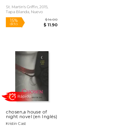
St. Martin's Griffin, 2015,
Rápido
Tapa Blanda, Nuevo
$ 14.00
$ 14.00
15%
dcto.
$ 11.90
$ 11.90
chosen,a house of
night novel (en Inglés)
Kristin Cast