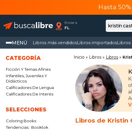
Hasta 50% 
Enviar a
FL
MENÚ
Libros más vendidos
Libros importados
Libros
Inicio
Libros
Libros
Kris
CATEGORÍA
Ficción Y Temas Afines
K
Infantiles, Juveniles Y
K
Didácticos
o
Calificadores De Lengua
a
Calificadores De Interés
A
e
V
SELECCIONES
s
e
Libros de Kristin
Coloring Books
r
Tendencias : Booktok
l