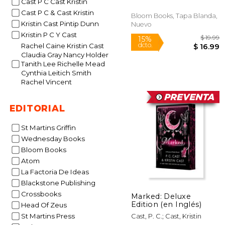
Cast P C Cast Kristin
Cast P C & Cast Kristin
Bloom Books, Tapa Blanda,
Kristin Cast Pintip Dunn
Nuevo
Kristin P C Y Cast
Rachel Caine Kristin Cast
Claudia Gray Nancy Holder
Tanith Lee Richelle Mead
Cynthia Leitich Smith
Rachel Vincent
15%
dcto.
$ 
EDITORIAL
St Martins Griffin
Wednesday Books
Bloom Books
Atom
La Factoria De Ideas
Blackstone Publishing
Crossbooks
Marked: Deluxe
Edition (en Inglés)
Head Of Zeus
St Martins Press
Cast, P. C.; Cast, Kristin