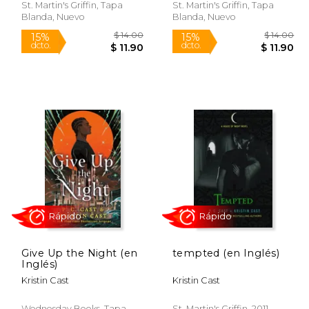
St. Martin's Griffin, Tapa
St. Martin's Griffin, Tapa
Blanda, Nuevo
Blanda, Nuevo
Rápido
Rápido
 14.00
$ 14.00
15%
15%
dcto.
dcto.
11.90
$ 11.90
Give Up the Night (en
tempted (en Inglés)
Inglés)
Kristin Cast
Kristin Cast
Wednesday Books, Tapa
St. Martin's Griffin, 2011,