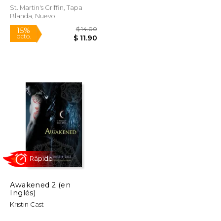
St. Martin's Griffin, Tapa
Blanda, Nuevo
Rápido
$ 14.00
$ 14.00
15%
dcto.
$ 11.90
$ 11.90
Awakened 2 (en
Inglés)
Kristin Cast