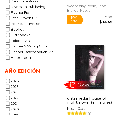
Delacorte Press
Wednesday Books, Tapa
Diversion Publishing
Blanda, Nuevo
Fischer Fjb
Little Brown U K
Pocket Jeunesse
Booket
Distribooks
Edicoes Asa
Fischer S Verlag Gmbh
Fischer Taschenbuch Vlg
$
Harperteen
15%
dcto.
$ 
AÑO EDICIÓN
2026
2025
2023
2022
untamed,a house of
night novel (en Inglés)
2021
Kristin Cast
2020
(1)
2019