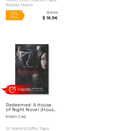
Blanda, Nuevo
$ 14.00
$ 19.95
15%
Redeemed: A House
dcto.
$ 11.90
$ 16.96
of Night Novel (House
of Night Novels) (en
Kristin Cast
Inglés)
St. Martin's Griffin, Tapa