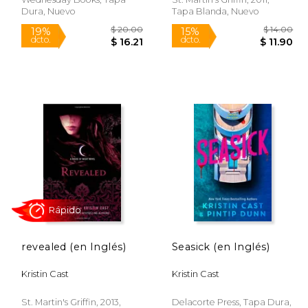
Dura, Nuevo
Tapa Blanda, Nuevo
Rápido
Rápido
$ 19.99
$ 20.00
19%
15%
revealed (en Inglés)
Seasick (en Inglés)
dcto.
dcto.
16.99
$ 16.21
Kristin Cast
Kristin Cast
St. Martin's Griffin, 2013,
Delacorte Press, Tapa Dura,