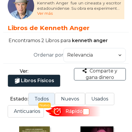
Kenneth Anger ​ fue un cineasta y escritor
estadounidense. Su obra era experimental,
Ver más
de carácter polémico y pertenece al
movimiento cultural y artístico conocido
como queercore.
Libros de Kenneth Anger
Encontramos 2 Libros para
kenneth anger
Ordenar por
Comparte y
Ver:
gana dinero
Libros Físicos
Estado:
Todos
Nuevos
Usados
Nuevo
Anticuarios
Rápido