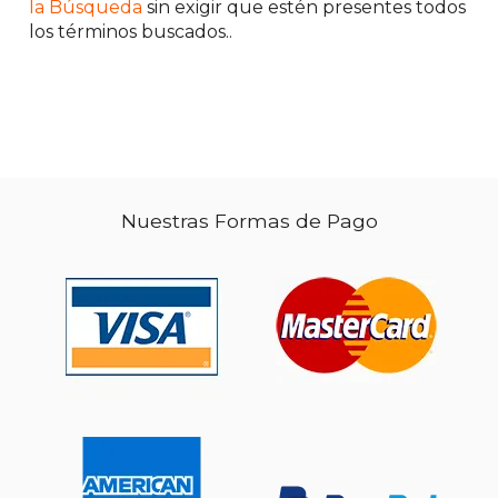
15%
50%
la Búsqueda
sin exigir que estén presentes todos
dcto.
dcto.
$ 9.34
$ 24.
los términos buscados..
Nuestras Formas de Pago