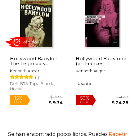
Hollywood Babylon:
Hollywood Babylone
The Legendary
(en Francés)
Underground Classic
Kenneth Anger
Kenneth Anger
of Hollywood' S
(1)
Rápido
Darkest and Best
Kept Secrets (en
Dell, 1975, Tapa Blanda,
,
Usado
Inglés)
Nuevo
Se han encontrado pocos libros. Puedes
Repetir
$ 10.99
$ 48.