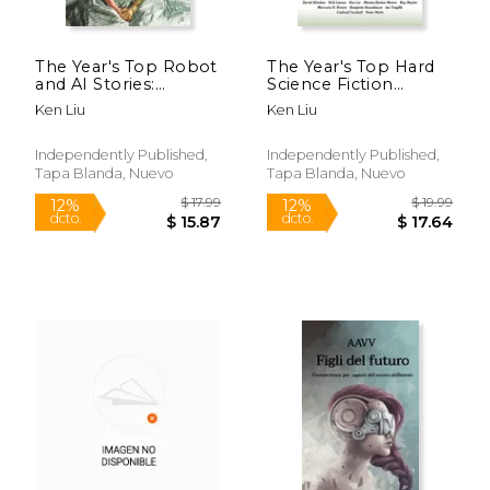
The Year's Top Robot
The Year's Top Hard
and AI Stories:
Science Fiction
Second Annual
Stories 5 (en Inglés)
Ken Liu
Ken Liu
Collection (en Inglés)
$ 16.95
$ 17
12%
15%
dcto.
dcto.
$ 14.95
$ 15.
Independently Published,
Independently Published,
Tapa Blanda, Nuevo
Tapa Blanda, Nuevo