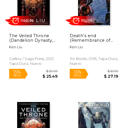
Rápido
The Veiled Throne
Death's end
(Dandelion Dynasty,
(Remembrance of
3) (en Inglés)
Earth's Past) (en
Ken Liu
Ken Liu
Inglés)
Gallery / Saga Press, 2021,
Tor Books, 2016, Tapa Dura,
Tapa Dura, Nuevo
Nuevo
$ 23.99
$ 39.
15%
19%
dcto.
dcto.
$ 20.39
$ 31.