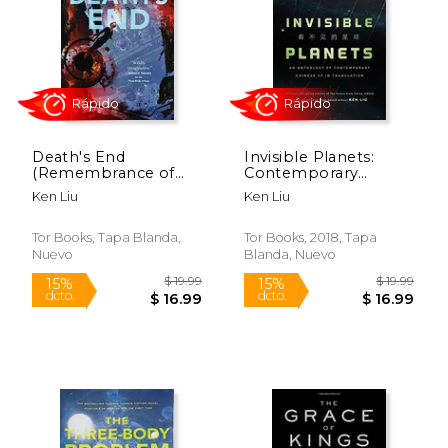
$ 18.99
$ 18
15%
15%
dcto.
dcto.
$ 16.14
$ 16.
Death's End
Invisible Planets:
(Remembrance of
Contemporary
Earth's Past) (en
Chinese Science
Ken Liu
Ken Liu
Inglés)
Fiction in Translation
(en Inglés)
Tor Books, Tapa Blanda,
Tor Books, 2018, Tapa
Nuevo
Blanda, Nuevo
Rápido
Rápido