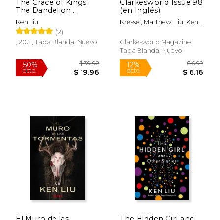
The Grace of Kings:
Clarkesworld Issue 98
The Dandelion
(en Inglés)
Dynasty, Book 01 (en
Ken Liu
Kressel, Matthew; Liu, Ken;
Inglés)
Reed, Robert
(2)
, 2021, Tapa Blanda, Nuevo
Clarkesworld Magazine,
Tapa Blanda, Nuevo
$ 66.15
$ 83.
50%
50%
dcto.
dcto.
$ 33.08
$ 41.
El Muro de las
The Hidden Girl and