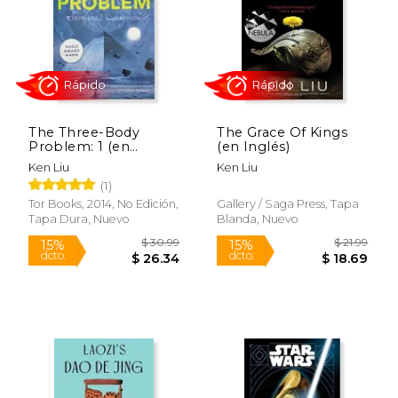
The Three-Body
The Grace Of Kings
$ 19.99
$ 19
Problem: 1 (en
(en Inglés)
15%
15%
dcto.
dcto.
Inglés)
$ 16.99
$ 16.
Ken Liu
Ken Liu
(1)
Tor Books, 2014, No Edición,
Gallery / Saga Press, Tapa
Tapa Dura, Nuevo
Blanda, Nuevo