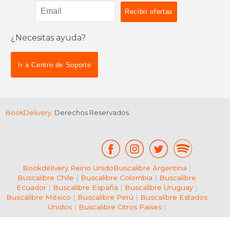
¿Necesitas ayuda?
$ 71.52
$ 39.
50%
50%
dcto.
dcto.
$ 35.76
$ 19.
Ir a Centro de Soporte
BookDelivery
. Derechos Reservados.
Bookdelivery Reino Unido
Buscalibre Argentina
|
Buscalibre Chile
|
Buscalibre Colombia
|
Buscalibre
Ecuador
|
Buscalibre España
|
Buscalibre Uruguay
|
Buscalibre México
|
Buscalibre Perú
|
Buscalibre Estados
Unidos
|
Buscalibre Otros Países
|