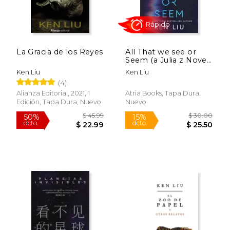
La Gracia de los Reyes
All That we see or
Seem (a Julia z Novel)
(en Inglés)
Ken Liu
Ken Liu
(4)
Alianza Editorial, 2021, 1
Atria Books, Tapa Dura,
Edición, Tapa Dura, Nuevo
Nuevo
Rápido
Rápido
$ 23.99
$ 21
15%
15%
dcto.
dcto.
$ 20.39
$ 18.