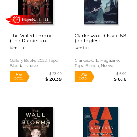
The Veiled Throne
Clarkesworld Issue 88
Rápido
Rápido
(The Dandelion
(en Inglés)
Dynasty #3) (en
Ken Liu
Ken Liu
Inglés)
Gallery Books, 2022, Tapa
Clarkesworld Magazine,
Blanda, Nuevo
Tapa Blanda, Nuevo
$ 29.99
$ 31
15%
15%
dcto.
dcto.
$ 25.49
$ 27.