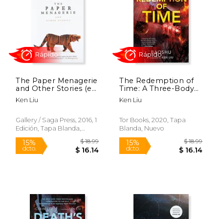
$ 13.00
$ 18
13%
15%
dcto.
dcto.
$ 11.35
$ 16.
The Paper Menagerie
The Redemption of
and Other Stories (en
Time: A Three-Body
Inglés)
Problem Novel: 4 (en
Ken Liu
Ken Liu
Inglés)
Gallery / Saga Press, 2016, 1
Tor Books, 2020, Tapa
Edición, Tapa Blanda,
Blanda, Nuevo
Nuevo
Rápido
Rápido