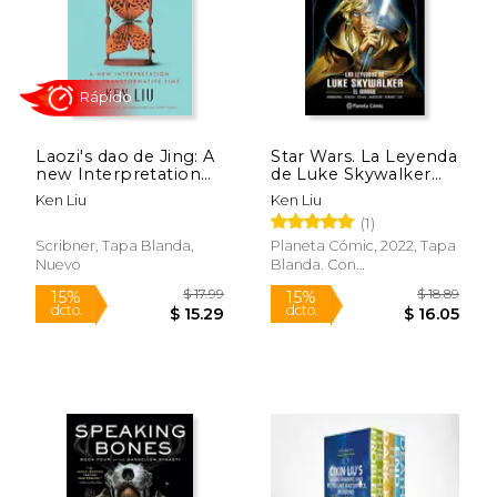
Rápido
Rápido
Laozi's dao de Jing: A
Star Wars. La Leyenda
new Interpretation
de Luke Skywalker
for a Transformative
(Manga)
Ken Liu
Ken Liu
Time (en Inglés)
(1)
$ 30.99
$ 21
15%
15%
dcto.
dcto.
$ 26.34
$ 18.
Scribner, Tapa Blanda,
Planeta Cómic, 2022, Tapa
Nuevo
Blanda. Con
Sobrecubierta, Nuevo