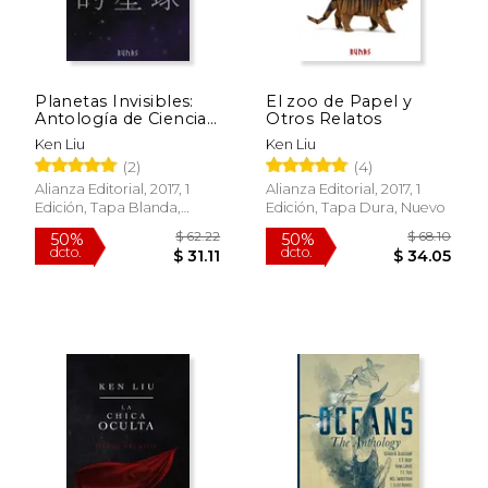
Planetas Invisibles:
El zoo de Papel y
Antología de Ciencia
Otros Relatos
Ficción China
Ken Liu
Ken Liu
Contemporánea
(2)
(4)
Alianza Editorial, 2017, 1
Alianza Editorial, 2017, 1
Edición, Tapa Blanda,
Edición, Tapa Dura, Nuevo
Nuevo
Rápido