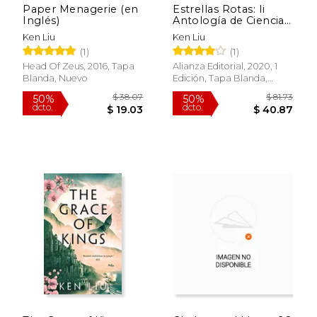
Paper Menagerie (en
Estrellas Rotas: Ii
Inglés)
Antología de Ciencia
Ficción China
Ken Liu
Ken Liu
Contemporánea
(1)
(1)
Editada por ken Liu:
091 (Runas)
Head Of Zeus, 2016, Tapa
Alianza Editorial, 2020, 1
Blanda, Nuevo
Edición, Tapa Blanda,
Nuevo
$ 27.99
$ 35.
15%
40%
dcto.
dcto.
$ 23.79
$ 21.