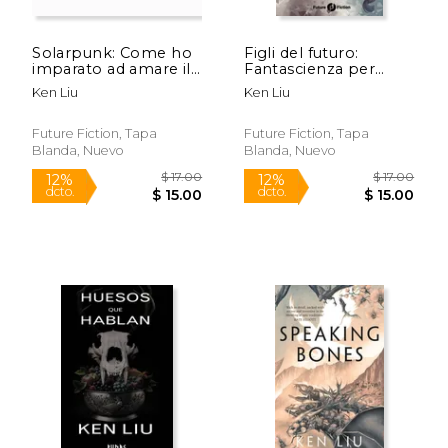
Solarpunk: Come ho
Figli del futuro:
imparato ad amare il
Fantascienza per
futuro (en Italiano)
ragazzi del nuovo
Ken Liu
Ken Liu
millennio (en Italiano)
Future Fiction, Tapa
Future Fiction, Tapa
Blanda, Nuevo
Blanda, Nuevo
$ 16.95
$ 18.
15%
12%
dcto.
dcto.
$ 14.41
$ 16.