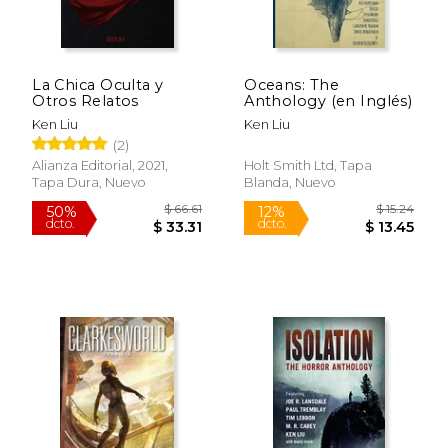
$ 45.99
$ 30.
50%
15%
dcto.
dcto.
$ 22.99
$ 25.
La Chica Oculta y
Oceans: The
Otros Relatos
Anthology (en Inglés)
Ken Liu
Ken Liu
(2)
Alianza Editorial, 2021,
Holt Smith Ltd, Tapa
Tapa Dura, Nuevo
Blanda, Nuevo