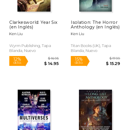
$ 62.22
$ 68.
50%
50%
dcto.
dcto.
$ 31.11
$ 34.
Clarkesworld: Year Six
Isolation: The Horror
(en Inglés)
Anthology (en Inglés)
Ken Liu
Ken Liu
Wyrm Publishing, Tapa
Titan Books (UK), Tapa
Blanda, Nuevo
Blanda, Nuevo