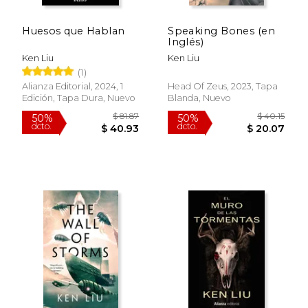
Huesos que Hablan
Speaking Bones (en
Inglés)
Ken Liu
Ken Liu
(1)
Alianza Editorial, 2024, 1
Head Of Zeus, 2023, Tapa
Edición, Tapa Dura, Nuevo
Blanda, Nuevo
$ 17.99
$ 19
12%
12%
dcto.
dcto.
$ 15.87
$ 17.