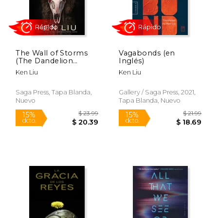
The Wall of Storms
Vagabonds (en
(The Dandelion
Inglés)
Dynasty)
Ken Liu
Ken Liu
Rápido
Saga Press, Tapa Blanda,
Gallery / Saga Press, 2021,
Nuevo
Tapa Blanda, Nuevo
$ 23.99
$ 6.
15%
12%
dcto.
dcto.
$ 20.39
$ 6.