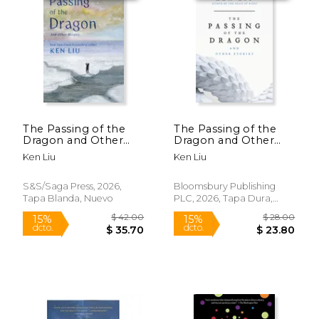
15%
15%
dcto.
dcto.
$ 17.00
$ 23.
The Passing of the
The Passing of the
Dragon and Other
Dragon and Other
Stories (en Inglés)
Stories
Ken Liu
Ken Liu
S&S/Saga Press, 2026,
Bloomsbury Publishing
Tapa Blanda, Nuevo
PLC, 2026, Tapa Dura,
Nuevo