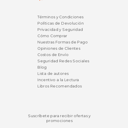
$ 39.92
$ 6.
50%
12%
dcto.
dcto.
Términos y Condiciones
$ 19.96
$ 6.
Políticas de Devolución
Privacidad y Seguridad
Cómo Comprar
Nuestras Formas de Pago
Opiniones de Clientes
Costos de Envío
Seguridad Redes Sociales
Blog
Lista de autores
Incentivo a la Lectura
Libros Recomendados
Suscríbete para recibir ofertas y
promociones