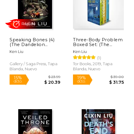
Rápido
Speaking Bones (4)
Three-Body Problem
(The Dandelion
Boxed Set: (The
Dynasty) (en Inglés)
Three-Body Problem,
Ken Liu
Ken Liu
the Dark Forest,
(1)
Death's End) (en
Inglés)
Gallery / Saga Press, Tapa
Tor Books, 2019, Tapa
Blanda, Nuevo
Blanda, Nuevo
$ 17.99
$ 18
15%
15%
dcto.
dcto.
$ 15.29
$ 16.