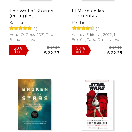
The Wall of Storms
El Muro de las
(en Inglés)
Tormentas
Ken Liu
Ken Liu
(1)
(4)
Head Of Zeus, 2021, Tapa
Alianza Editorial, 2022, 1
Blanda, Nuevo
Edición, Tapa Dura, Nuevo
$ 17.00
$ 17.
12%
12%
dcto.
dcto.
$ 15.00
$ 15.