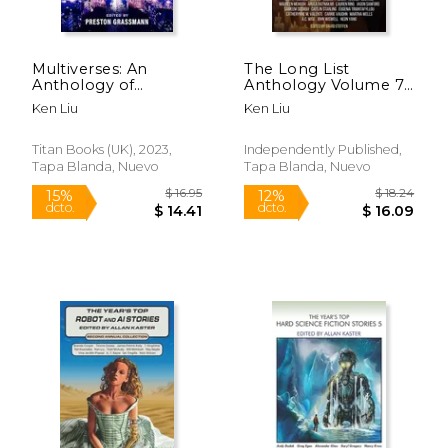
Multiverses: An
The Long List
$ 66.61
$ 15
Anthology of
Anthology Volume 7:
50%
12%
dcto.
dcto.
Alternate Realities (en
More Stories From
$ 33.31
$ 13.
Ken Liu
Ken Liu
Inglés)
the Hugo Award
Nomination List (en
Inglés)
Titan Books (UK), 2023,
Independently Published,
Tapa Blanda, Nuevo
Tapa Blanda, Nuevo