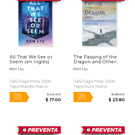
All That We See or
The Passing of the
Seem (en Inglés)
Dragon and Other
Stories (en Inglés)
Ken Liu
Ken Liu
S&S/Saga Press, 2026,
S&S/Saga Press, 2026,
Tapa Blanda, Nuevo
Tapa Dura, Nuevo
$ 20.00
$ 28.