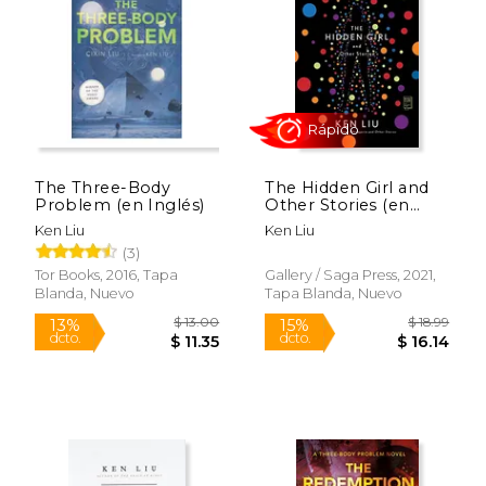
$ 42.00
$ 28.
15%
15%
dcto.
dcto.
$ 35.70
$ 23.
The Three-Body
The Hidden Girl and
Problem (en Inglés)
Other Stories (en
Inglés)
Ken Liu
Ken Liu
(3)
Tor Books, 2016, Tapa
Gallery / Saga Press, 2021,
Blanda, Nuevo
Tapa Blanda, Nuevo
Rápido