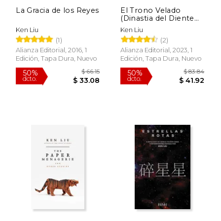
La Gracia de los Reyes
El Trono Velado
(Dinastia del Diente
de Leon Iii)
Ken Liu
Ken Liu
(1)
(2)
Alianza Editorial, 2016, 1
Alianza Editorial, 2023, 1
Edición, Tapa Dura, Nuevo
Edición, Tapa Dura, Nuevo
$ 44.54
$ 44.
50%
50%
dcto.
dcto.
$ 22.27
$ 22.