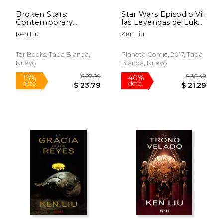
Broken Stars:
Star Wars Episodio Viii
Contemporary
las Leyendas de Luke
Chinese Science
Skywalker (Novela)
Ken Liu
Ken Liu
Fiction in Translation
(en Inglés)
Tor Books, Tapa Blanda,
Planeta Cómic, 2017, Tapa
Nuevo
Blanda, Nuevo
$ 81.87
$ 40.
50%
50%
dcto.
dcto.
$ 40.93
$ 20.