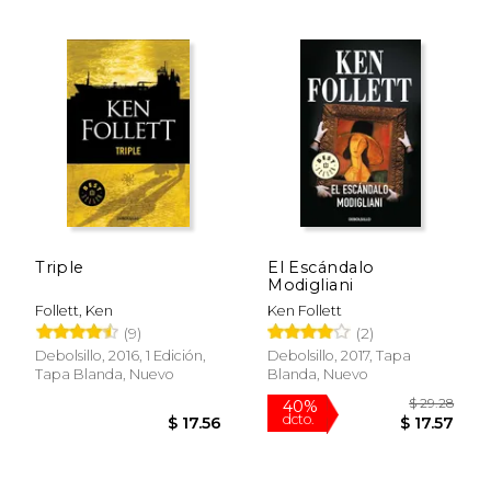
$ 17.00
$ 17.
15%
15%
dcto.
dcto.
$ 14.45
$ 14.
Triple
El Escándalo
Modigliani
Follett, Ken
Ken Follett
(9)
(2)
Debolsillo, 2016, 1 Edición,
Debolsillo, 2017, Tapa
Tapa Blanda, Nuevo
Blanda, Nuevo
Rápido