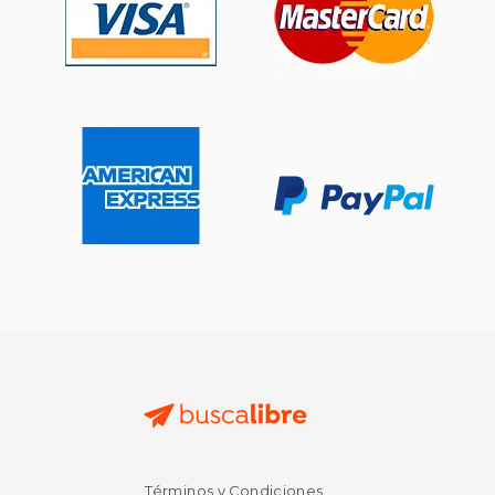
$ 18.00
15%
dcto.
$ 15.30
$ 19.
Términos y Condiciones