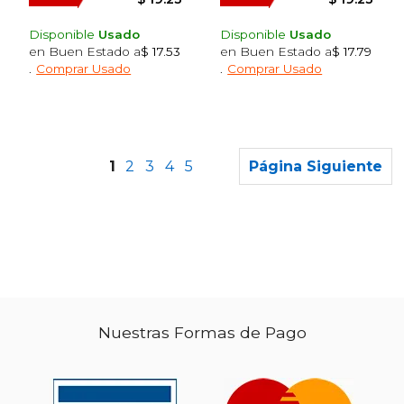
Disponible
Usado
Disponible
Usado
en Buen Estado a
$ 17.53
en Buen Estado a
$ 17.79
.
Comprar Usado
.
Comprar Usado
1
2
3
4
5
Página Siguiente
$ 29.
40%
dcto.
$ 17.56
$ 17.
Nuestras Formas de Pago