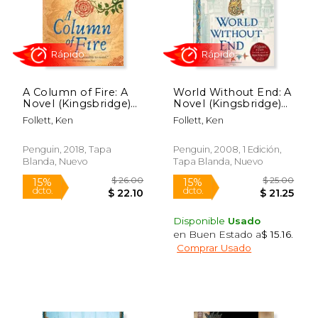
A Column of Fire: A
World Without End: A
Novel (Kingsbridge)
Novel (Kingsbridge)
(en Inglés)
(en Inglés)
$ 17.00
$ 21.
15%
15%
Follett, Ken
Follett, Ken
dcto.
dcto.
$ 14.45
$ 18.
Penguin, 2018, Tapa
Penguin, 2008, 1 Edición,
Blanda, Nuevo
Tapa Blanda, Nuevo
Disponible
Usado
en Buen Estado a
$ 15.16
.
Comprar Usado