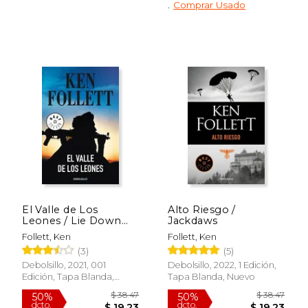
.
Comprar Usado
Rápido
$ 75.00
$ 42.
15%
50%
dcto.
dcto.
$ 63.75
$ 21.
El Valle de Los
Alto Riesgo /
Leones / Lie Down
Jackdaws
with Lions
Follett, Ken
Follett, Ken
(3)
(5)
Debolsillo, 2021, 001
Debolsillo, 2022, 1 Edición,
Edición, Tapa Blanda,
Tapa Blanda, Nuevo
Nuevo