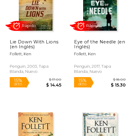
$ 20.00
$ 18.
15%
15%
Lie Down With Lions
Eye of the Needle (en
dcto.
dcto.
$ 17.00
$ 15.
(en Inglés)
Inglés)
Follett, Ken
Follett, Ken
Penguin, 2003, Tapa
Penguin, 2017, Tapa
Blanda, Nuevo
Blanda, Nuevo
Rápido