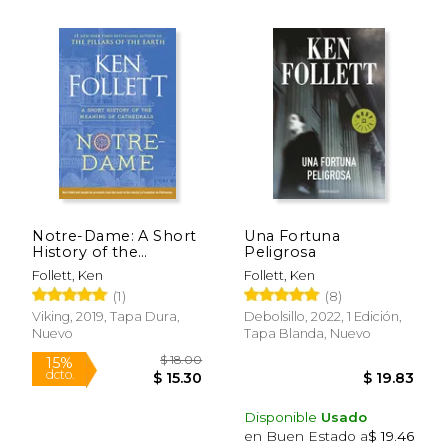
$ 50.00
$ 16.
15%
15%
dcto.
dcto.
$ 42.50
$ 13.
Notre-Dame: A Short
Una Fortuna
History of the
Peligrosa
Meaning of
Follett, Ken
Follett, Ken
Cathedrals (en Inglés)
(1)
(8)
Viking, 2019, Tapa Dura,
Debolsillo, 2022, 1 Edición,
Nuevo
Tapa Blanda, Nuevo
Disponible
Usado
en Buen Estado a
$ 19.46