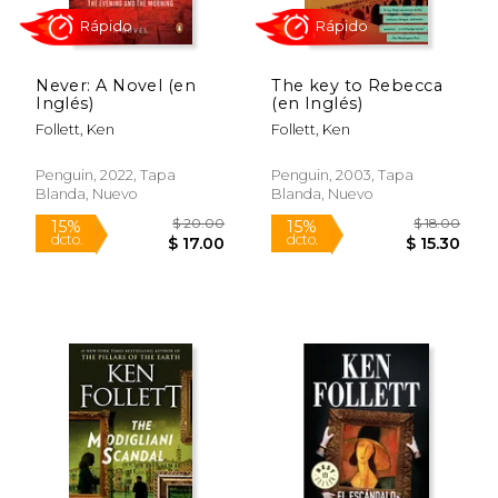
$ 18.00
$ 17.
15%
15%
dcto.
dcto.
$ 15.30
$ 14.
Never: A Novel (en
The key to Rebecca
Inglés)
(en Inglés)
Follett, Ken
Follett, Ken
Penguin, 2022, Tapa
Penguin, 2003, Tapa
Blanda, Nuevo
Blanda, Nuevo
Rápido
Rápido