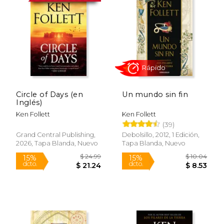
Circle of Days (en
Un mundo sin fin
Inglés)
Ken Follett
Ken Follett
(39)
Rápido
Grand Central Publishing,
Debolsillo, 2012, 1 Edición,
2026, Tapa Blanda, Nuevo
Tapa Blanda, Nuevo
$ 24.99
$ 10.