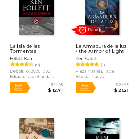
La Isla de las
La Armadura de la luz
$ 10.99
$ 9.
Tormentas
/ the Armor of Light
15%
dcto.
$ 10.68
$ 8.
Follett, Ken
Ken Follett
(9)
(1)
Debolsillo, 2020, 002
Plaza Y Janés, Tapa
Edición, Tapa Blanda,
Blanda, Nuevo
Nuevo