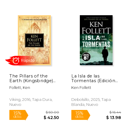
The Pillars of the
La Isla de las
Rápido
Rápido
Earth (Kingsbridge)
Tormentas (Edición
(en Inglés)
Black Friday)
Follett, Ken
Ken Follett
Viking, 2016, Tapa Dura,
Debolsillo, 2025, Tapa
Nuevo
Blanda, Nuevo