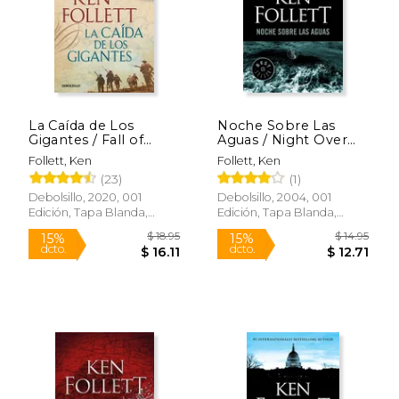
Rápido
La Caída de Los
Noche Sobre Las
Gigantes / Fall of
Aguas / Night Over
Giants
Water
Follett, Ken
Follett, Ken
(23)
(1)
$ 14.95
$ 24.
15%
15%
dcto.
dcto.
$ 12.71
$ 21.
Debolsillo, 2020, 001
Debolsillo, 2004, 001
Edición, Tapa Blanda,
Edición, Tapa Blanda,
Nuevo
Nuevo