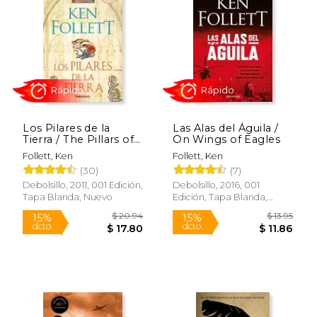
15%
15%
dcto.
dcto.
$ 21.24
$ 8.
Los Pilares de la
Las Alas del Águila /
Tierra / The Pillars of
On Wings of Eagles
the Earth
Follett, Ken
Follett, Ken
(30)
(7)
Debolsillo, 2011, 001 Edición,
Debolsillo, 2016, 001
Tapa Blanda, Nuevo
Edición, Tapa Blanda,
Rápido
Rápido
Nuevo