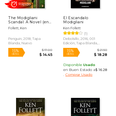
The Modigliani
El Escandalo
$ 18.00
$ 18.
Scandal: A Novel (en
Modigliani
15%
15%
dcto.
dcto.
Inglés)
$ 15.30
$ 15.
Follett, Ken
Ken Follett
(1)
Penguin, 2018, Tapa
Debolsillo, 2016, 001
Blanda, Nuevo
Edición, Tapa Blanda,
Nuevo
Disponible
Usado
en Buen Estado a
$ 16.28
.
Comprar Usado
Rápido
Rápido