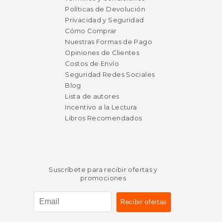
Políticas de Devolución
Privacidad y Seguridad
Cómo Comprar
Nuestras Formas de Pago
Opiniones de Clientes
Costos de Envío
Seguridad Redes Sociales
Blog
Lista de autores
Incentivo a la Lectura
Libros Recomendados
Suscríbete para recibir ofertas y
promociones
$ 38.47
$ 38.
50%
50%
dcto.
dcto.
$ 19.23
$ 19.