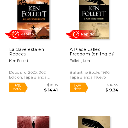
$ 20.94
$ 13
15%
15%
dcto.
dcto.
$ 17.80
$ 11.
La clave está en
A Place Called
Rebeca
Freedom (en Inglés)
Ken Follett
Follett, Ken
Debolsillo, 2023, 002
Ballantine Books, 1996,
Edición, Tapa Blanda,
Tapa Blanda, Nuevo
Nuevo
Rápido
Rápido