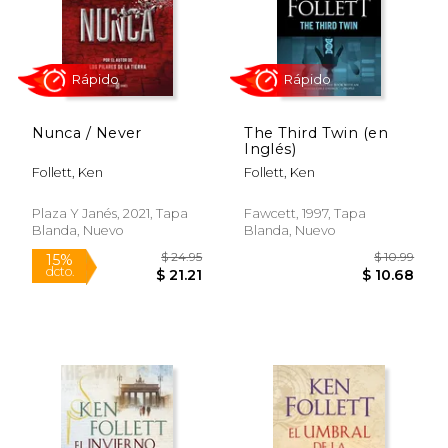
Nunca / Never
The Third Twin (en
Inglés)
Follett, Ken
Follett, Ken
Plaza Y Janés, 2021, Tapa
Fawcett, 1997, Tapa
Blanda, Nuevo
Blanda, Nuevo
$ 18.95
$ 14
15%
15%
dcto.
dcto.
$ 16.11
$ 12.