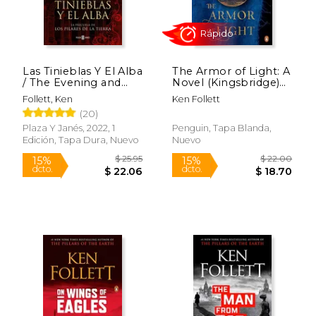
Las Tinieblas Y El Alba
The Armor of Light: A
/ The Evening and
Novel (Kingsbridge)
the Morning
(en Inglés)
Follett, Ken
Ken Follett
(20)
Plaza Y Janés, 2022, 1
Penguin, Tapa Blanda,
Edición, Tapa Dura, Nuevo
Nuevo
Rápido
Rápido
$ 18.00
$ 26.
15%
15%
dcto.
dcto.
$ 15.30
$ 22.