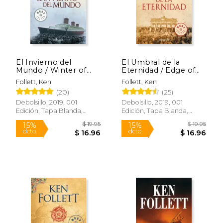
Rápido
Rápido
El Invierno del
El Umbral de la
Mundo / Winter of
Eternidad / Edge of
the World
Eternity
Follett, Ken
Follett, Ken
(20)
(25)
Debolsillo, 2019, 001
Debolsillo, 2019, 001
Edición, Tapa Blanda,
Edición, Tapa Blanda,
Nuevo
Nuevo
$ 24.95
$ 10.
15%
dcto.
$ 21.21
$ 10.