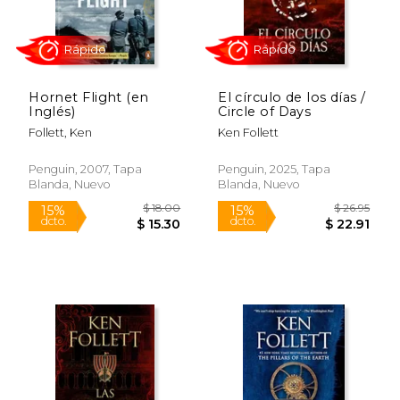
Hornet Flight (en
El círculo de los días /
Inglés)
Circle of Days
Follett, Ken
Ken Follett
Penguin, 2007, Tapa
Penguin, 2025, Tapa
Blanda, Nuevo
Blanda, Nuevo
$ 19.95
$ 15
15%
15%
dcto.
dcto.
$ 16.96
$ 13.