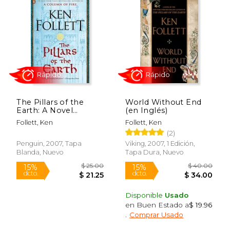
Rápido
Rápido
The Pillars of the
World Without End
Earth: A Novel
(en Inglés)
(Kingsbridge) (en
Follett, Ken
Follett, Ken
Inglés)
(2)
Penguin, 2007, Tapa
Viking, 2007, 1 Edición,
$ 17.00
$ 18.
15%
15%
Blanda, Nuevo
Tapa Dura, Nuevo
dcto.
dcto.
$ 14.45
$ 15.
Disponible
Usado
en Buen Estado a
$ 19.96
.
Comprar Usado