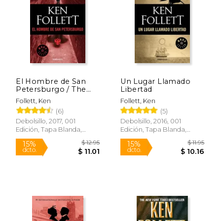
$ 16.95
$ 10.
15%
15%
dcto.
dcto.
$ 14.41
$ 9.
El Hombre de San
Un Lugar Llamado
Petersburgo / The
Libertad
Man from St.
Follett, Ken
Follett, Ken
Petersburg
(6)
(5)
Debolsillo, 2017, 001
Debolsillo, 2016, 001
Edición, Tapa Blanda,
Edición, Tapa Blanda,
Nuevo
Nuevo