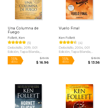
Una Columna de
Vuelo Final
Fuego
Follett, Ken
Ken Follett
(5)
(4)
Debolsillo, 2019, 001
Debolsillo, 2004, 001
Edición, Tapa Blanda,
Edición, Tapa Blanda,
Nuevo
Nuevo
$ 19.95
$ 19
15%
15%
dcto.
dcto.
$ 16.96
$ 16.