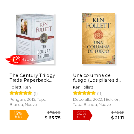
$ 25.00
$ 40.
15%
15%
dcto.
dcto.
$ 21.25
$ 34.
The Century Trilogy
Una columna de
Trade Paperback
fuego (Los pilares de
Boxed Set: Fall of
la tierra 3)
Follett, Ken
Ken Follett
Giants; Winter of the
(1)
(11)
World; Edge of
Eternity (en Inglés)
Penguin, 2015, Tapa
Debolsillo, 2022, 1 Edición,
Blanda, Nuevo
Tapa Blanda, Nuevo
Rápido
Rápido