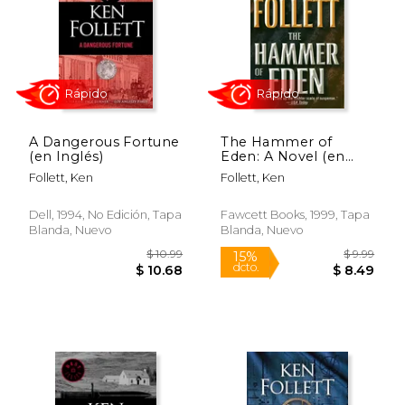
$ 12.95
$ 11
15%
15%
dcto.
dcto.
$ 11.01
$ 10.
A Dangerous Fortune
The Hammer of
(en Inglés)
Eden: A Novel (en
Inglés)
Follett, Ken
Follett, Ken
Dell, 1994, No Edición, Tapa
Fawcett Books, 1999, Tapa
Blanda, Nuevo
Blanda, Nuevo
Rápido
Rápido