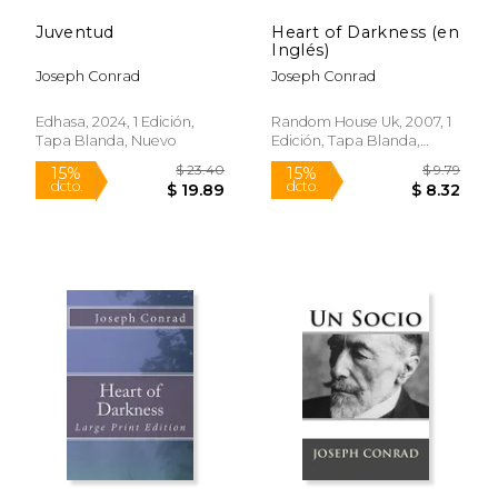
Juventud
Heart of Darkness (en
Inglés)
Joseph Conrad
Joseph Conrad
Rápido
Edhasa, 2024, 1 Edición,
Random House Uk, 2007, 1
Tapa Blanda, Nuevo
Edición, Tapa Blanda,
Nuevo
$ 10.95
$ 12
15%
15%
dcto.
dcto.
$ 9.31
$ 10.