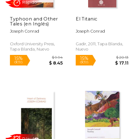
Typhoon and Other
El Titanic
Tales (en Inglés)
Joseph Conrad
Joseph Conrad
$ 30.27
$ 6.
15%
15%
dcto.
dcto.
$ 25.73
$ 5.
Oxford University Press,
Gadir, 2011, Tapa Blanda,
Tapa Blanda, Nuevo
Nuevo