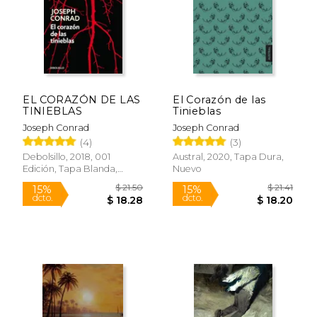
Rápido
EL CORAZÓN DE LAS
El Corazón de las
TINIEBLAS
Tinieblas
Joseph Conrad
Joseph Conrad
(4)
(3)
$ 17.95
$ 9.
15%
15%
dcto.
dcto.
$ 15.26
$ 8.
Debolsillo, 2018, 001
Austral, 2020, Tapa Dura,
Edición, Tapa Blanda,
Nuevo
Nuevo