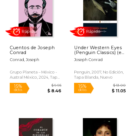
$ 6.95
$ 5
15%
15%
dcto.
dcto.
$ 5.91
$ 4.
Cuentos de Joseph
Under Western Eyes
Conrad
(Penguin Classics) (en
Inglés)
Conrad, Joseph
Joseph Conrad
Grupo Planeta – México -
Penguin, 2007, No Edición,
Austral México, 2024, Tapa
Tapa Blanda, Nuevo
Blanda, Nuevo
Rápido
Rápido