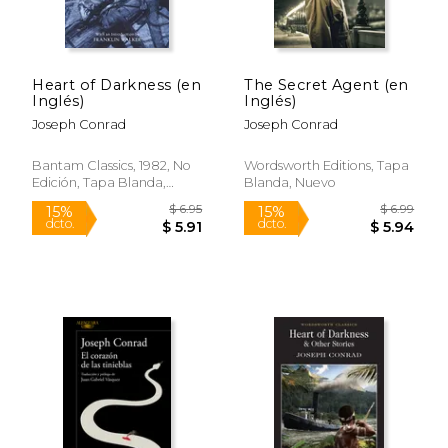
$ 7.99
$ 11
12%
15%
dcto.
dcto.
$ 7.05
$ 10.
Heart of Darkness (en
The Secret Agent (en
Inglés)
Inglés)
Joseph Conrad
Joseph Conrad
Bantam Classics, 1982, No
Wordsworth Editions, Tapa
Edición, Tapa Blanda,
Blanda, Nuevo
Nuevo
Rápido