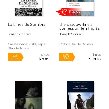
La Línea de Sombra
the shadow-line,a
confession (en Inglés)
Joseph Conrad
Joseph Conrad
Createspace, 2018, Tapa
Oxford Univ Pr, Nuevo
Blanda, Nuevo
Rápido
$ 13.95
$ 5.
15%
12%
dcto.
dcto.
$ 11.86
$ 5.