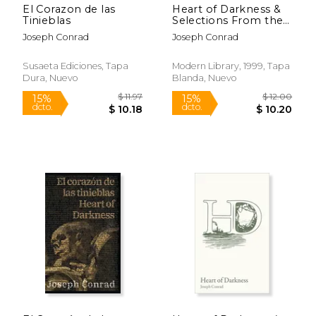
El Corazon de las
Heart of Darkness &
Tinieblas
Selections From the
Congo Diary (en
Joseph Conrad
Joseph Conrad
Inglés)
Susaeta Ediciones, Tapa
Modern Library, 1999, Tapa
Dura, Nuevo
Blanda, Nuevo
$ 23.40
$ 9.
15%
15%
dcto.
dcto.
$ 19.89
$ 8.