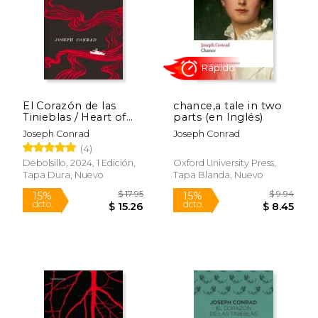
El Corazón de las
chance,a tale in two
$ 9.95
$ 13.
Tinieblas / Heart of
parts (en Inglés)
15%
15%
dcto.
dcto.
Darkness
$ 8.46
$ 11.
Joseph Conrad
Joseph Conrad
(4)
Debolsillo, 2024, 1 Edición,
Oxford University Press,
Tapa Dura, Nuevo
Tapa Blanda, Nuevo