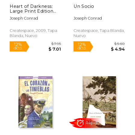
Heart of Darkness:
Un Socio
Large Print Edition
(en Inglés)
Joseph Conrad
Joseph Conrad
Createspace, 2009, Tapa
Createspace, Tapa Blanda,
Blanda, Nuevo
Nuevo
$ 8.99
$ 17
12%
15%
dcto.
dcto.
$ 7.93
$ 14.