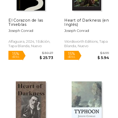
$ 17.00
$ 6.
15%
15%
dcto.
dcto.
$ 14.45
$ 5.
El Corazon de las
Heart of Darkness (en
Tinieblas
Inglés)
Joseph Conrad
Joseph Conrad
Alfaguara, 2024, 1 Edición,
Wordsworth Editions, Tapa
Tapa Blanda, Nuevo
Blanda, Nuevo