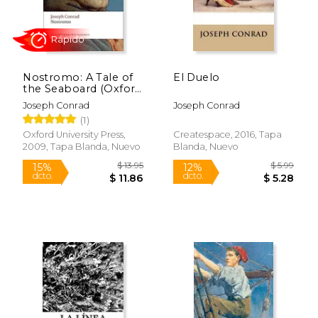
Nostromo: A Tale of
El Duelo
the Seaboard (Oxford
World’S Classics) (en
Joseph Conrad
Joseph Conrad
Inglés)
(1)
Oxford University Press,
Createspace, 2016, Tapa
2009, Tapa Blanda, Nuevo
Blanda, Nuevo
$ 7.
12%
dcto.
$ 5.00
$ 6.