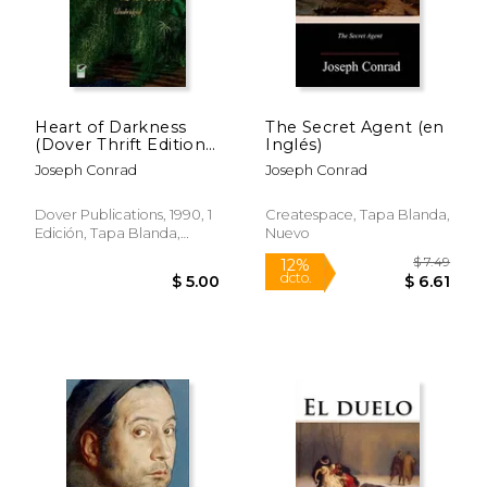
Heart of Darkness
The Secret Agent (en
(Dover Thrift Editions)
Inglés)
(en Inglés)
Joseph Conrad
Joseph Conrad
Dover Publications, 1990, 1
Createspace, Tapa Blanda,
Edición, Tapa Blanda,
Nuevo
Nuevo
$ 5.55
$ 9.
12%
6%
dcto.
dcto.
$ 4.89
$ 9.