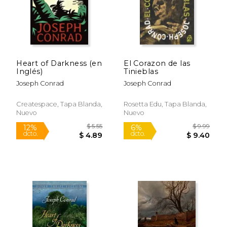
Rápido
Heart of Darkness (en
El Corazon de las
Inglés)
Tinieblas
Joseph Conrad
Joseph Conrad
Createspace, Tapa Blanda,
Rosetta Edu, Tapa Blanda,
Nuevo
Nuevo
$ 6.99
$ 18.
12%
15%
dcto.
dcto.
$ 6.16
$ 15.