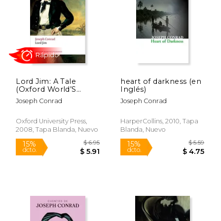
$ 6.95
$ 8.
15%
15%
dcto.
dcto.
$ 5.91
$ 7.
Lord Jim: A Tale
heart of darkness (en
(Oxford World’S
Inglés)
Classics) (en Inglés)
Joseph Conrad
Joseph Conrad
Oxford University Press,
HarperCollins, 2010, Tapa
2008, Tapa Blanda, Nuevo
Blanda, Nuevo
Rápido