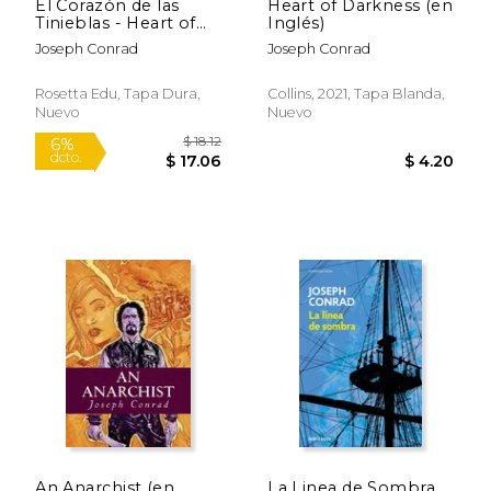
El Corazón de las
Heart of Darkness (en
Tinieblas - Heart of
Inglés)
Darkness
Joseph Conrad
Joseph Conrad
Rosetta Edu, Tapa Dura,
Collins, 2021, Tapa Blanda,
Nuevo
Nuevo
$ 7.95
$ 5.
12%
12%
dcto.
dcto.
$ 7.01
$ 4.
An Anarchist (en
La Linea de Sombra