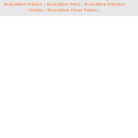
Buscalibre México
|
Buscalibre Perú
|
Buscalibre Estados
Unidos
|
Buscalibre Otros Países
|