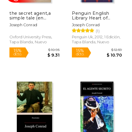
Rápido
the secret agent,a
Penguin English
simple tale (en
Library Heart of
Inglés)
Darkness (The
Joseph Conrad
Joseph Conrad
Penguin English
(1)
Library) (en Inglés)
Oxford University Press,
Penguin Uk, 2012, 1 Edición,
Tapa Blanda, Nuevo
Tapa Blanda, Nuevo
$ 9.94
$ 20.
15%
15%
dcto.
dcto.
$ 8.45
$ 17.