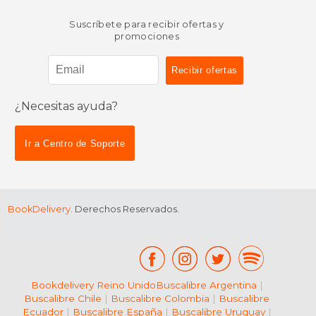
Suscríbete para recibir ofertas y
promociones
$ 8.00
$ 21.
12%
15%
dcto.
dcto.
$ 7.06
$ 18.
¿Necesitas ayuda?
Ir a Centro de Soporte
BookDelivery
. Derechos Reservados.
Bookdelivery Reino Unido
Buscalibre Argentina
|
Buscalibre Chile
|
Buscalibre Colombia
|
Buscalibre
Ecuador
|
Buscalibre España
|
Buscalibre Uruguay
|