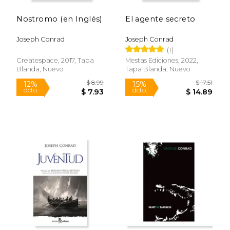
Nostromo (en Inglés)
El agente secreto
Rápido
Joseph Conrad
Joseph Conrad
(1)
Createspace, 2017, Tapa
Mestas Ediciones, 2022,
Blanda, Nuevo
Tapa Blanda, Nuevo
$ 9.99
$ 12
15%
15%
dcto.
dcto.
$ 8.49
$ 10.