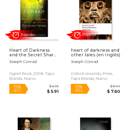
$ 8.57
$ 12
15%
15%
dcto.
dcto.
$ 7.29
$ 11.
Heart of Darkness
heart of darkness and
and the Secret Sharer
other tales (en Inglés)
(en Inglés)
Joseph Conrad
Joseph Conrad
Signet Book, 2008, Tapa
Oxford University Press,
Blanda, Nuevo
Tapa Blanda, Nuevo
Rápido
Rápido