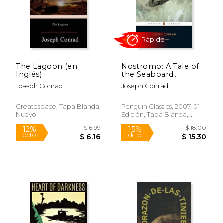
The Lagoon (en
Nostromo: A Tale of
Inglés)
the Seaboard
(Penguin Classics) (en
Joseph Conrad
Joseph Conrad
Inglés)
Createspace, Tapa Blanda,
Penguin Classics, 2007, 01
Nuevo
Edición, Tapa Blanda,
$ 21.50
$ 21
15%
15%
Nuevo
dcto.
dcto.
$ 18.28
$ 18.