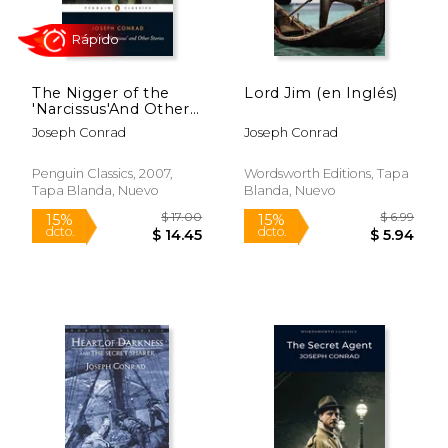
The Nigger of the
Lord Jim (en Inglés)
'Narcissus'And Other
Stories (Penguin
Joseph Conrad
Joseph Conrad
Classics) (en Inglés)
Penguin Classics, 2007,
Wordsworth Editions, Tapa
Tapa Blanda, Nuevo
Blanda, Nuevo
Rápido