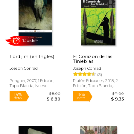
Lord jim (en Inglés)
El Corazón de las
Tinieblas
Joseph Conrad
Joseph Conrad
(3)
Rápido
Penguin, 2007, 1 Edición,
Plutón Ediciones, 2018, 2
Tapa Blanda, Nuevo
Edición, Tapa Blanda,
Nuevo
$ 8.00
$ 11.