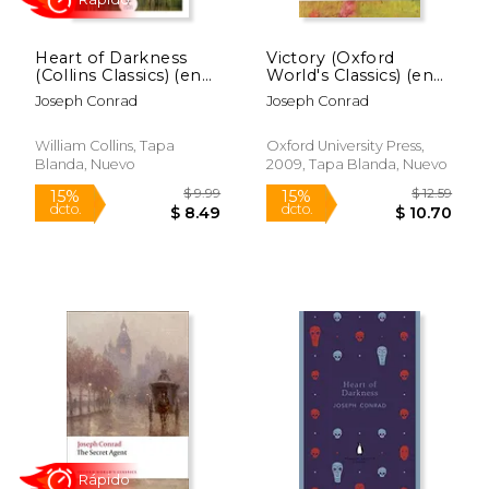
Heart of Darkness
Victory (Oxford
(Collins Classics) (en
World's Classics) (en
Inglés)
Inglés)
Joseph Conrad
Joseph Conrad
William Collins, Tapa
Oxford University Press,
Blanda, Nuevo
2009, Tapa Blanda, Nuevo
$ 30.55
$ 5.
50%
12%
dcto.
dcto.
$ 15.27
$ 5.