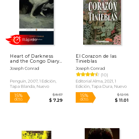
15%
15%
dcto.
dcto.
$ 6.80
$ 9.
Heart of Darkness
El Corazon de las
and the Congo Diary
Tinieblas
(Penguin Classics) (en
Joseph Conrad
Joseph Conrad
Inglés)
(10)
Penguin, 2007, 1 Edición,
Editorial Alma, 2021, 1
Tapa Blanda, Nuevo
Edición, Tapa Dura, Nuevo
Rápido