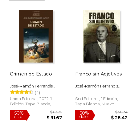
Tras treinta y siete años ininterrumpidos al
servicio de empresas y particulares en el
seno de la Administración General del
Estado, es asimismo especialista en
materia de Inversiones Extranjeras y
Financiación pública de Proyectos.
Crimen de Estado
Franco sin Adjetivos
José-Ramón Ferrandis
José-Ramón Ferrandis
Muñoz
Muñoz
(4)
Unión Editorial, 2022, 1
Snd Editores, 1 Edición,
Edición, Tapa Blanda,
Tapa Blanda, Nuevo
Nuevo