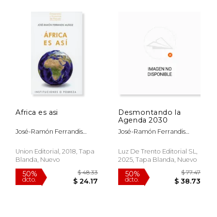
$ 63.35
$ 56.
50%
50%
dcto.
dcto.
$ 31.67
$ 28.
Africa es asi
Desmontando la
Agenda 2030
José-Ramón Ferrandis
José-Ramón Ferrandis
Muñoz
Muñoz;Felipe González
Abad
Union Editorial, 2018, Tapa
Luz De Trento Editorial SL,
Blanda, Nuevo
2025, Tapa Blanda, Nuevo