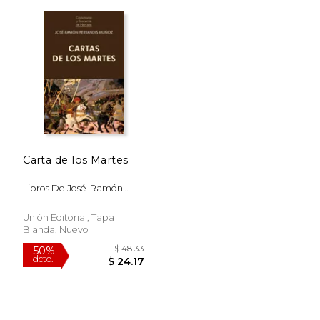
$ 48.33
$ 77.
50%
50%
dcto.
dcto.
$ 24.17
$ 38.
Carta de los Martes
Libros De José-Ramón
Ferrandis Muñoz
Unión Editorial, Tapa
Blanda, Nuevo