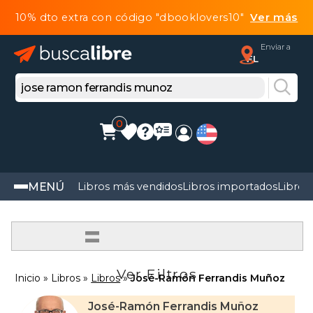
10% dto extra con código "dbooklovers10"
Ver más
Enviar a
FL
0
MENÚ
Libros más vendidos
Libros importados
Libros
=
Ver Filtros
Inicio
Libros
Libros
José-Ramón Ferrandis Muñoz
José-Ramón Ferrandis Muñoz