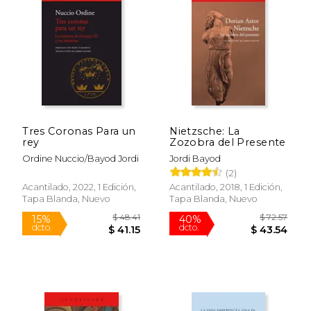
Tres Coronas Para un
Nietzsche: La
rey
Zozobra del Presente
Ordine Nuccio/Bayod Jordi
Jordi Bayod
(2)
Acantilado, 2022, 1 Edición,
Acantilado, 2018, 1 Edición,
Tapa Blanda, Nuevo
Tapa Blanda, Nuevo
$ 48.41
$ 72.