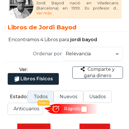
Jordi Bayod nació en Viladecans
(Barcelona) en 1959. Es profesor de
Ver más
Filosofía y ha traducido, entre otras obras,
una selección de artículos del Diccionario
histórico y crítico de Pierre Bayle. Ultima su
Libros de Jordi Bayod
tesis doctoral sobre el pensamiento de
Montaigne.
Encontramos 4 Libros para
jordi bayod
Ordenar por
Comparte y
Ver:
gana dinero
Libros Físicos
Estado:
Todos
Nuevos
Usados
Nuevo
Anticuarios
Rápido