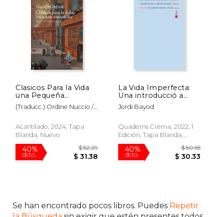
15%
40%
dcto.
dcto.
$ 41.15
$ 43.
Clasicos Para la Vida
La Vida Imperfecta:
una Pequeña
Una introducció a
Biblioteca Ideal
Montaigne (en
(Traducc.) Ordine Nuccio /
Jordi Bayod
Catalán)
Bayod Jordi
Acantilado, 2024, Tapa
Quaderns Crema, 2022, 1
Blanda, Nuevo
Edición, Tapa Blanda,
Nuevo
Se han encontrado pocos libros. Puedes
Repetir
la Búsqueda
sin exigir que estén presentes todos