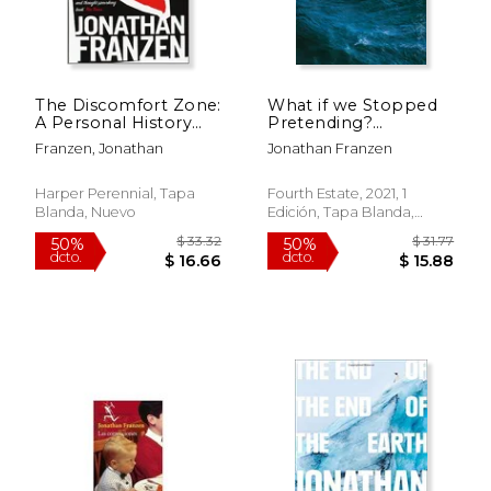
$ 39.92
$ 30.
50%
40%
dcto.
dcto.
$ 19.96
$ 18.
The Discomfort Zone:
What if we Stopped
A Personal History
Pretending?
(en Inglés)
Jonathan Franzen (en
Franzen, Jonathan
Jonathan Franzen
Inglés)
Harper Perennial, Tapa
Fourth Estate, 2021, 1
Blanda, Nuevo
Edición, Tapa Blanda,
Nuevo