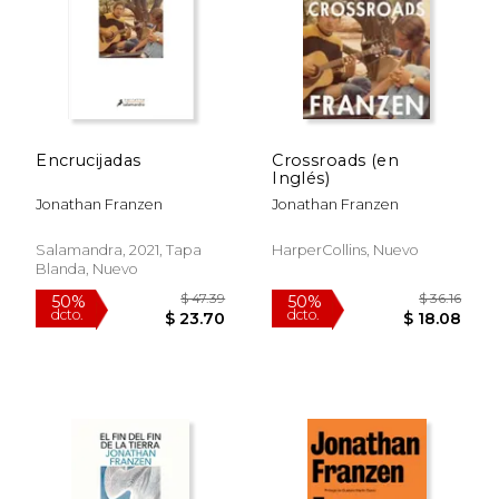
Encrucijadas
Crossroads (en
Inglés)
Jonathan Franzen
Jonathan Franzen
Salamandra, 2021, Tapa
HarperCollins, Nuevo
$ 38.04
$ 52.
40%
40%
Blanda, Nuevo
dcto.
dcto.
$ 22.83
$ 31.