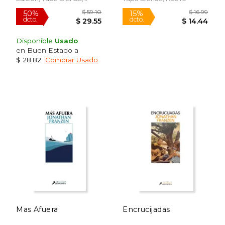
Nuevo
$ 38.47
$ 38.
50%
40%
dcto.
dcto.
$ 19.23
$ 22.
Disponible
Usado
en Buen Estado a
$ 28.82
.
Comprar Usado
Mas Afuera
Encrucijadas