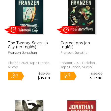
$ 20.00
$ 20.
15%
15%
dcto.
dcto.
$ 17.00
$ 17.
The Twenty-Seventh
Corrections (en
City (en Inglés)
Inglés)
Franzen, Jonathan
Franzen, Jonathan
Picador, 2021, Tapa Blanda,
Picador, 2021, 1 Edición,
Nuevo
Tapa Blanda, Nuevo
Rápido
Rápido