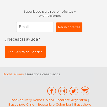
Suscríbete para recibir ofertas y
promociones
¿Necesitas ayuda?
Ir a Centro de Soporte
$ 121.92
$ 39.
50%
50%
dcto.
dcto.
$ 60.96
$ 19.
BookDelivery
. Derechos Reservados.
Bookdelivery Reino Unido
Buscalibre Argentina
|
Buscalibre Chile
|
Buscalibre Colombia
|
Buscalibre