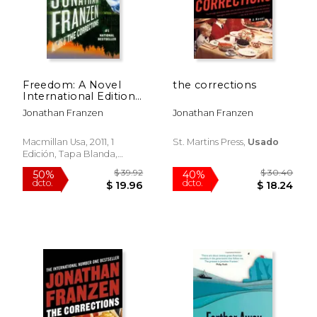
Freedom: A Novel
the corrections
International Edition
(en Inglés)
Jonathan Franzen
Jonathan Franzen
Macmillan Usa, 2011, 1
St. Martins Press,
Usado
Edición, Tapa Blanda,
Usado
$ 49.88
$ 56
50%
50%