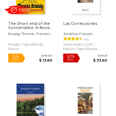
The Short end of the
Las Correcciones
Sonnenallee: A Novel
$ 31.57
$ 27.
40%
15%
(en Inglés)
dcto.
dcto.
$ 18.94
$ 22.
Brussig, Thomas ; Franzen,
Jonathan Franzen
Jonathan ; Watson, Jenny
(4)
Picador, Tapa Blanda,
Salamandra, 2016, 1
Nuevo
Edición, Tapa Blanda,
Usado