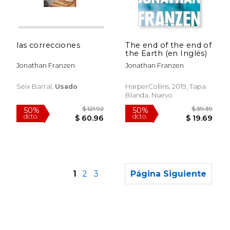
las correcciones
The end of the end of
the Earth (en Inglés)
$ 46.38
$ 39.
50%
50%
Jonathan Franzen
Jonathan Franzen
dcto.
dcto.
$ 23.19
$ 19.
Seix Barral,
Usado
HarperCollins, 2019, Tapa
Blanda, Nuevo
1
2
3
Página Siguiente