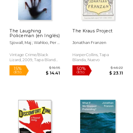
$ 59.06
$ 38.
50%
50%
dcto.
dcto.
$ 29.53
$ 19.
The Laughing
The Kraus Project
Policeman (en Inglés)
Sjowall, Maj ; Wahloo, Per ;
Jonathan Franzen
Franzen, Jonathan
Vintage Crime/Black
HarperCollins, Tapa
Lizard, 2009, Tapa Blanda,
Blanda, Nuevo
Nuevo