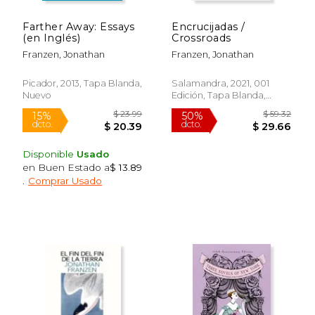
Farther Away: Essays
Encrucijadas /
(en Inglés)
Crossroads
Franzen, Jonathan
Franzen, Jonathan
Picador, 2013, Tapa Blanda,
Salamandra, 2021, 001
Nuevo
Edición, Tapa Blanda,
Nuevo
Disponible
Usado
en Buen Estado a
$ 13.89
.
Comprar Usado
$ 53.64
$ 48.
50%
40%
dcto.
dcto.
$ 26.82
$ 29.