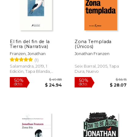
El fin del fin de la
Zona Templada
Tierra (Narrativa)
(Únicos)
Franzen, Jonathan
Jonathan Franzen
(1)
Salamandra, 2019, 1
Seix Barral, 2005, Tapa
Edición, Tapa Blanda,
Dura, Nuevo
Nuevo
$ 33.32
$ 65.
50%
50%
dcto.
dcto.
$ 16.66
$ 32.