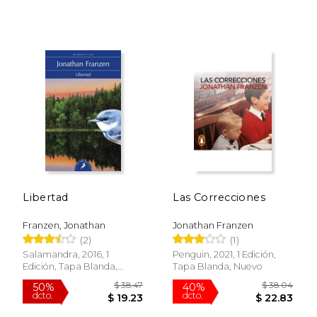
Libertad
Las Correcciones
Franzen, Jonathan
Jonathan Franzen
(2)
(1)
Salamandra, 2016, 1
Penguin, 2021, 1 Edición,
$ 27.00
$ 30.
80%
15%
Edición, Tapa Blanda,
Tapa Blanda, Nuevo
dcto.
dcto.
$ 5.36
$ 25.
Nuevo