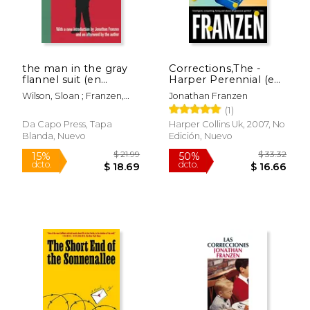
$ 20.39
$ 29.
the man in the gray
Corrections,The -
flannel suit (en
Harper Perennial (en
Inglés)
Inglés)
Wilson, Sloan ; Franzen,
Jonathan Franzen
Jonathan
(1)
Da Capo Press, Tapa
Harper Collins Uk, 2007, No
Blanda, Nuevo
Edición, Nuevo
Rápido