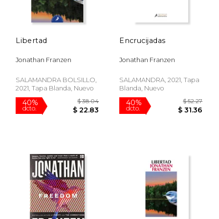
Libertad
Encrucijadas
Jonathan Franzen
Jonathan Franzen
$ 21.99
$ 33.
15%
50%
SALAMANDRA BOLSILLO,
SALAMANDRA, 2021, Tapa
dcto.
dcto.
$ 18.69
$ 16.
2021, Tapa Blanda, Nuevo
Blanda, Nuevo
Rápido