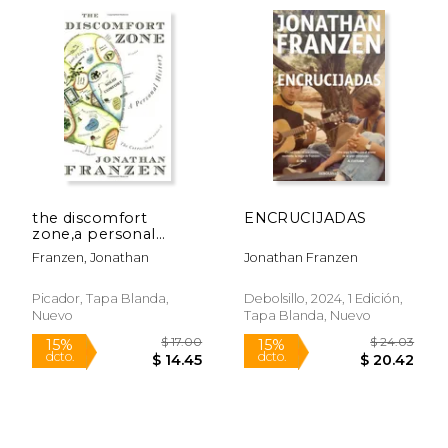
the discomfort
ENCRUCIJADAS
zone,a personal
history (en Inglés)
Franzen, Jonathan
Jonathan Franzen
$ 38.66
$ 24.
50%
15%
Picador, Tapa Blanda,
Debolsillo, 2024, 1 Edición,
dcto.
dcto.
$ 19.33
$ 20.
Nuevo
Tapa Blanda, Nuevo