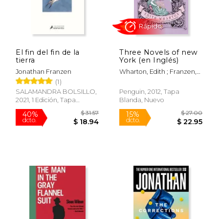
El fin del fin de la
Three Novels of new
tierra
York (en Inglés)
Jonathan Franzen
Wharton, Edith ; Franzen,
Jonathan ; Gray, Richard
(1)
SALAMANDRA BOLSILLO,
Penguin, 2012, Tapa
2021, 1 Edición, Tapa
Blanda, Nuevo
Blanda, Nuevo
$ 23.99
$ 59.
15%
50%
dcto.
dcto.