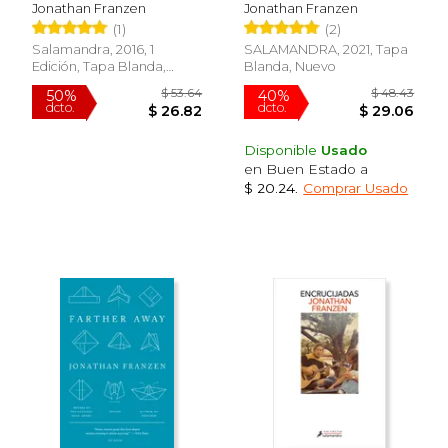
Jonathan Franzen
Jonathan Franzen
(1)
(2)
Salamandra, 2016, 1
SALAMANDRA, 2021, Tapa
Edición, Tapa Blanda,
Blanda, Nuevo
Nuevo
Disponible
Usado
en Buen Estado a
$ 59.10
$ 16
50%
15%
$ 20.24
.
Comprar Usado
dcto.
dcto.
$ 29.55
$ 14.