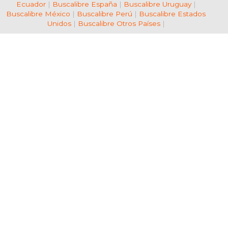
Ecuador
|
Buscalibre España
|
Buscalibre Uruguay
|
Buscalibre México
|
Buscalibre Perú
|
Buscalibre Estados
Unidos
|
Buscalibre Otros Países
|