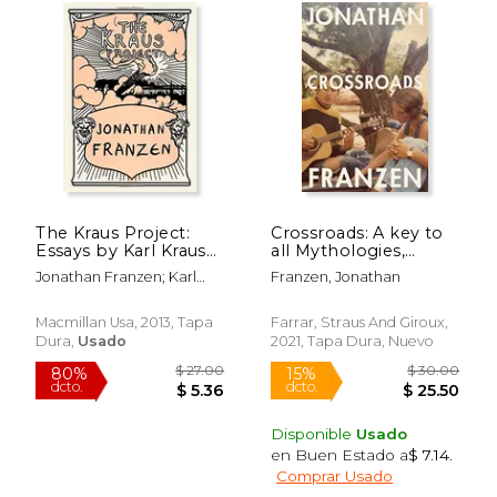
The Kraus Project:
Crossroads: A key to
Essays by Karl Kraus
all Mythologies,
(en Inglés)
Volume 1 (Key to all
Jonathan Franzen; Karl
Franzen, Jonathan
Mythologies, 1) (en
Kraus
Inglés)
Macmillan Usa, 2013, Tapa
Farrar, Straus And Giroux,
Dura,
Usado
2021, Tapa Dura, Nuevo
$ 17.00
$ 24.
15%
15%
dcto.
dcto.
$ 14.45
$ 20.
Disponible
Usado
en Buen Estado a
$ 7.14
.
Comprar Usado