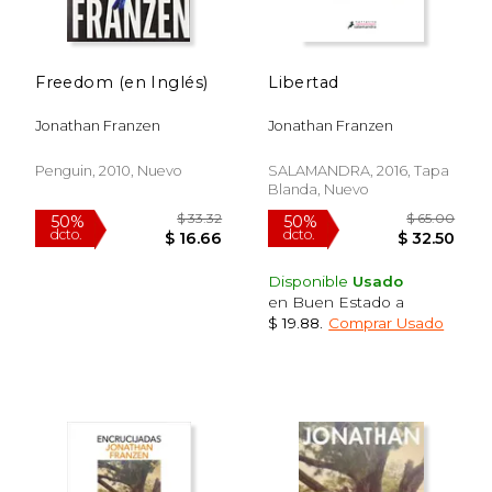
Freedom (en Inglés)
Libertad
Jonathan Franzen
Jonathan Franzen
Penguin, 2010, Nuevo
SALAMANDRA, 2016, Tapa
Blanda, Nuevo
$ 16.00
$ 67
15%
50%
dcto.
dcto.
$ 13.60
$ 33.
Disponible
Usado
en Buen Estado a
$ 19.88
.
Comprar Usado