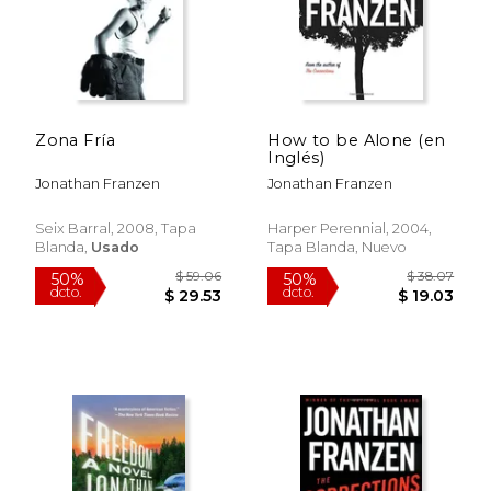
Zona Fría
How to be Alone (en
Inglés)
Jonathan Franzen
Jonathan Franzen
Seix Barral, 2008, Tapa
Harper Perennial, 2004,
Blanda,
Usado
Tapa Blanda, Nuevo
$ 47.39
$ 36
50%
50%
dcto.
dcto.
$ 23.70
$ 18.