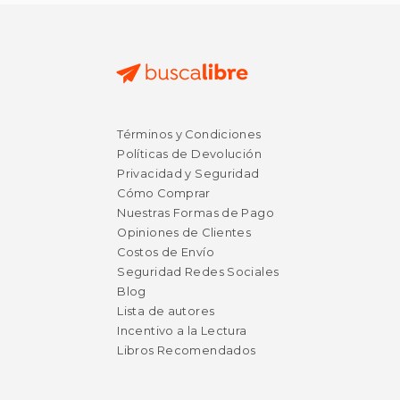
Términos y Condiciones
Políticas de Devolución
$ 33.32
$ 31
Privacidad y Seguridad
50%
50%
dcto.
dcto.
$ 16.66
$ 15.
Cómo Comprar
Nuestras Formas de Pago
Opiniones de Clientes
Costos de Envío
Seguridad Redes Sociales
Blog
Lista de autores
Incentivo a la Lectura
Libros Recomendados