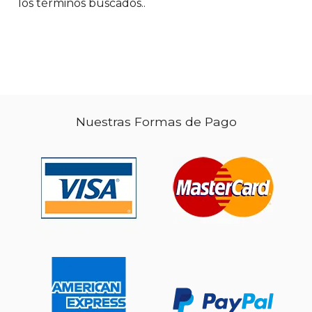
los términos buscados..
$ 61.53
$ 65.
50%
50%
dcto.
dcto.
$ 30.77
$ 32.
Nuestras Formas de Pago