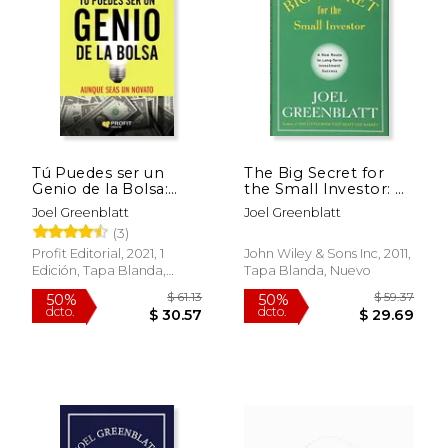
$ 19.95
$ 28.
15%
15%
dcto.
dcto.
$ 16.96
$ 23.
Tú Puedes ser un
The Big Secret for
Genio de la Bolsa:
the Small Investor: A
Aunque Seas un
New Route to Long-
Joel Greenblatt
Joel Greenblatt
Novato
Term Investment
(3)
Success (en Inglés)
Profit Editorial, 2021, 1
John Wiley & Sons Inc, 2011,
Edición, Tapa Blanda,
Tapa Blanda, Nuevo
Nuevo