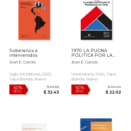
$ 43.82
$ 72.
40%
50%
dcto.
dcto.
$ 26.29
$ 36.
Soberanos e
1970 LA PUGNA
intervenidos
POLITICA POR LA
PRESIDENCIA EN
Joan E. Garcés
Joan E. Garcés
CHILE
Siglo XXI Editores, 2025,
Universitaria, 2024, Tapa
Tapa Blanda, Nuevo
Blanda, Nuevo