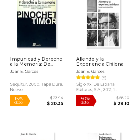
terrorismo, e impugnado las
consecuencias negativas para el
desarrollo democrático de la sociedad de
mantener impunes los crímenes de lesa
humanidad cometidos como la impuesta a
los españoles entre 1936 y 1977.
Impunidad y Derecho
Allende y la
a la Memoria: De
Experiencia Chilena
Pinochet a Timor
Joan E. Garcés
Joan E. Garcés
(5)
Sequitur, 2000, Tapa Dura,
Siglo Xxi De España
Nuevo
Editores, S.A., 2013, 1
Edición, Tapa Blanda,
Nuevo
$ 23.94
$ 58.