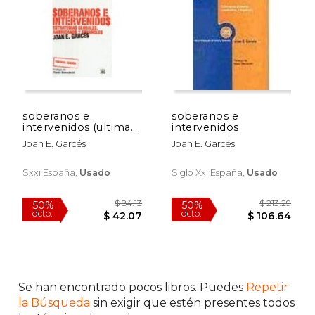
$ 64.86
$ 44.
50%
50%
dcto.
dcto.
$ 32.43
$ 22.
soberanos e
soberanos e
intervenidos (ultima
intervenidos
edición, prologada
Joan E. Garcés
Joan E. Garcés
por benedetti)
Sxxi España,
Usado
Siglo Xxi España,
Usado
Se han encontrado pocos libros. Puedes
Repetir
la Búsqueda
sin exigir que estén presentes todos