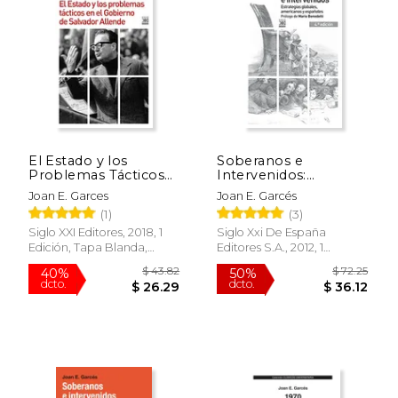
15%
50%
dcto.
dcto.
$ 20.35
$ 29.
El Estado y los
Soberanos e
Problemas Tácticos
Intervenidos:
en el Gobierno de
Estrategias Globales,
Joan E. Garces
Joan E. Garcés
Salvador Allende
Americanos y
(1)
(3)
Españoles
Siglo XXI Editores, 2018, 1
Siglo Xxi De España
Edición, Tapa Blanda,
Editores S.A., 2012, 1
Nuevo
Edición, Tapa Blanda,
Nuevo