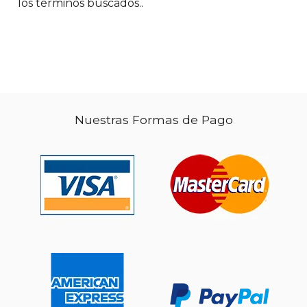
los términos buscados..
$ 84.13
$ 213.
50%
50%
dcto.
dcto.
$ 42.07
$ 106.
Nuestras Formas de Pago