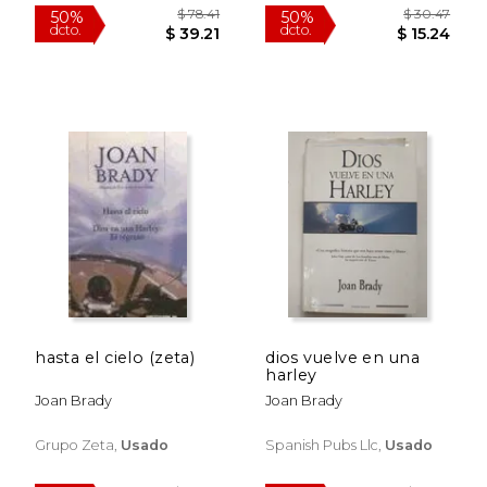
Usado
$ 39.92
$ 37.
50%
40%
dcto.
dcto.
$ 19.96
$ 22.
hasta el cielo (zeta)
dios vuelve en una
harley
Joan Brady
Joan Brady
Grupo Zeta,
Usado
Spanish Pubs Llc,
Usado