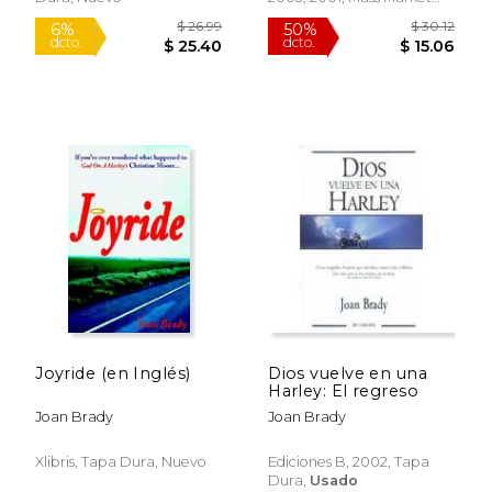
Paperback,
Usado
$ 23.99
$ 36.
15%
50%
dcto.
dcto.
$ 20.39
$ 18.
Joyride (en Inglés)
Dios vuelve en una
Harley: El regreso
Joan Brady
Joan Brady
Xlibris, Tapa Dura, Nuevo
Ediciones B, 2002, Tapa
Dura,
Usado