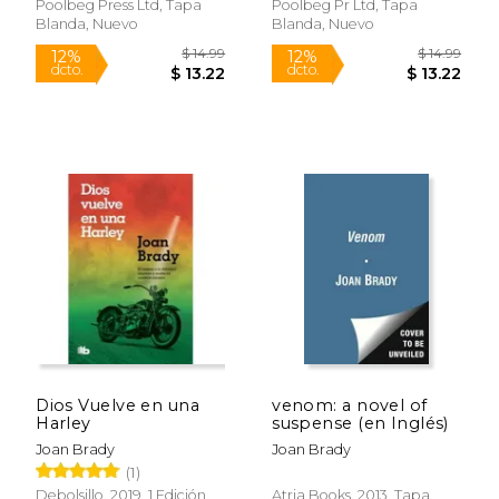
Poolbeg Press Ltd, Tapa
Poolbeg Pr Ltd, Tapa
$ 17.99
$ 17
15%
6%
Blanda, Nuevo
Blanda, Nuevo
dcto.
dcto.
$ 15.29
$ 16.
Dios Vuelve en una
venom: a novel of
Harley
suspense (en Inglés)
Joan Brady
Joan Brady
(1)
Debolsillo, 2019, 1 Edición,
Atria Books, 2013, Tapa