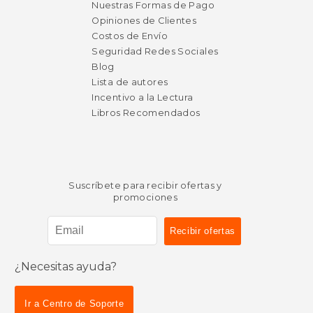
Nuestras Formas de Pago
Opiniones de Clientes
Costos de Envío
Seguridad Redes Sociales
Blog
Lista de autores
Incentivo a la Lectura
Libros Recomendados
Suscríbete para recibir ofertas y
promociones
¿Necesitas ayuda?
$ 39.92
50%
Ir a Centro de Soporte
dcto.
$ 19.96