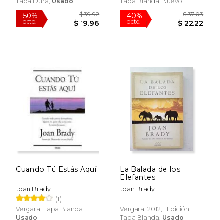
Tapa Dura,
Usado
Tapa Blanda, Nuevo
$ 47.77
$ 45.
50%
50%
dcto.
dcto.
$ 23.89
$ 22.
Cuando Tú Estás Aquí
La Balada de los
Elefantes
Joan Brady
Joan Brady
(1)
Vergara, Tapa Blanda,
Vergara, 2012, 1 Edición,
Usado
Tapa Blanda,
Usado