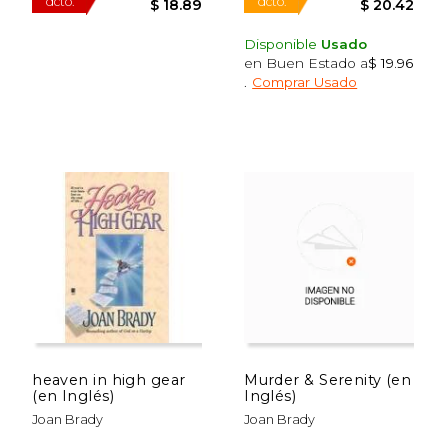
Disponible
Usado
en Buen Estado a
$ 19.96
.
Comprar Usado
$ 37.78
$ 24.
50%
15%
dcto.
dcto.
$ 18.89
$ 20.
heaven in high gear
Murder & Serenity (en
(en Inglés)
Inglés)
Joan Brady
Joan Brady