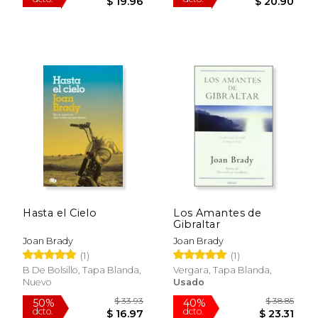
Hasta el Cielo
Los Amantes de
Gibraltar
$ 27.99
$ 39.
Joan Brady
Joan Brady
15%
50%
dcto.
dcto.
$ 23.79
$ 19.
(1)
(1)
B De Bolsillo, Tapa Blanda,
Vergara, Tapa Blanda,
Nuevo
Usado