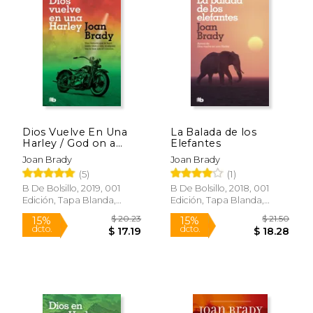
Dios Vuelve En Una
La Balada de los
Harley / God on a
Elefantes
Harley
Joan Brady
Joan Brady
(5)
(1)
B De Bolsillo, 2019, 001
B De Bolsillo, 2018, 001
Edición, Tapa Blanda,
Edición, Tapa Blanda,
Nuevo
Nuevo
$ 20.23
$ 21.