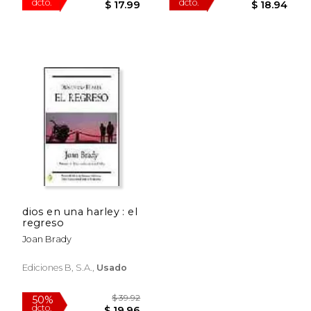
$ 30.47
$ 39.
dios en una harley : el
50%
50%
regreso
dcto.
dcto.
$ 15.24
$ 19.
Joan Brady
Ediciones B, S.a.,
Usado