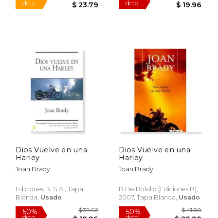
$ 35.07
$ 36.
50%
50%
Dios Vuelve en una
Dios Vuelve en una
dcto.
dcto.
$ 17.53
$ 18.
Harley
Harley
Joan Brady
Joan Brady
Ediciones B, S.A., Tapa
B De Bolsillo (Ediciones B),
Blanda,
Usado
2007, Tapa Blanda,
Usado