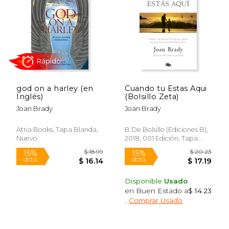
$ 21.50
$ 26.
15%
50%
dcto.
dcto.
$ 18.28
$ 13.
god on a harley (en
Cuando tu Estas Aqui
Inglés)
(Bolsillo Zeta)
Joan Brady
Joan Brady
Atria Books, Tapa Blanda,
B De Bolsillo (Ediciones B),
Nuevo
2018, 001 Edición, Tapa
Blanda, Nuevo
Rápido
Disponible
Usado
en Buen Estado a
$ 14.23
.
Comprar Usado