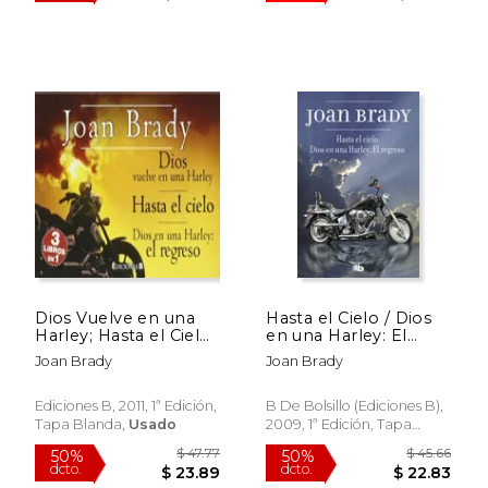
Dios Vuelve en una
Hasta el Cielo / Dios
Harley; Hasta el Cielo;
en una Harley: El
Dios en una Harley: El
Regreso
Joan Brady
Joan Brady
Regreso. (Librino)
Ediciones B, 2011, 1ª Edición,
B De Bolsillo (Ediciones B),
$ 39.92
$ 41.
50%
50%
Tapa Blanda,
Usado
2009, 1ª Edición, Tapa
dcto.
dcto.
$ 19.96
$ 20.
Blanda,
Usado