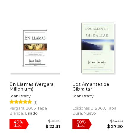
En Llamas (Vergara
Los Amantes de
Millenium)
Gibraltar
Joan Brady
Joan Brady
(1)
Vergara, 2005, Tapa
Ediciones B, 2009, Tapa
Blanda,
Usado
Dura, Nuevo
$ 33.93
$ 38.
50%
40%
dcto.
dcto.
$ 16.97
$ 23.