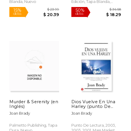
Blanda, Nuevo
Edición, Tapa Blanda,
Nuevo
$ 42.58
$ 23.
50%
15%
dcto.
dcto.
$ 21.29
$ 20.
Murder & Serenity (en
Dios Vuelve En Una
Inglés)
Harley (punto De
Lectura)
Joan Brady
Joan Brady
Palmetto Publishing, Tapa
Punto De Lectura, 2003,
Dura, Nuevo
2003, 2001, Mass Market