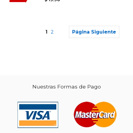
1
2
Página Siguiente
Nuestras Formas de Pago
$ 62.12
$ 33.
50%
50%
dcto.
dcto.
$ 31.06
$ 16.