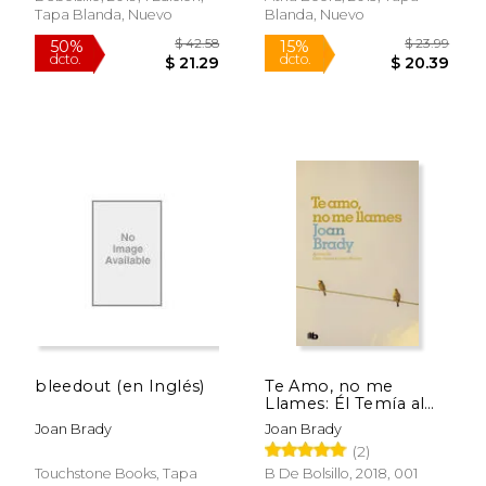
Tapa Blanda, Nuevo
Blanda, Nuevo
$ 14.99
$ 14.
12%
12%
dcto.
dcto.
$ 13.22
$ 13.
bleedout (en Inglés)
Te Amo, no me
Llames: Él Temía al
Amor. Ella Temía a la
Joan Brady
Joan Brady
Vida (Ficción)
(2)
Touchstone Books, Tapa
B De Bolsillo, 2018, 001