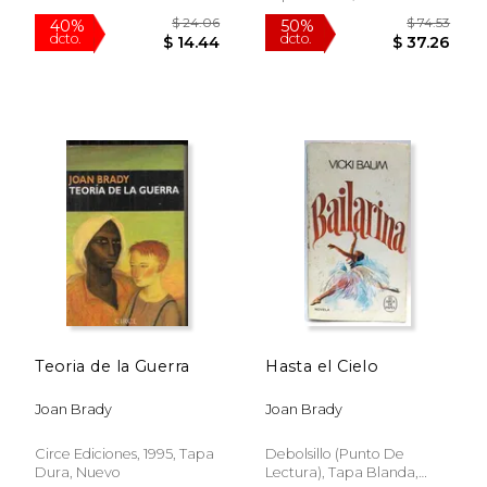
$ 38.85
$ 54.
40%
50%
dcto.
dcto.
$ 23.31
$ 27.
Teoria de la Guerra
Hasta el Cielo
Joan Brady
Joan Brady
Circe Ediciones, 1995, Tapa
Debolsillo (Punto De
Dura, Nuevo
Lectura), Tapa Blanda,