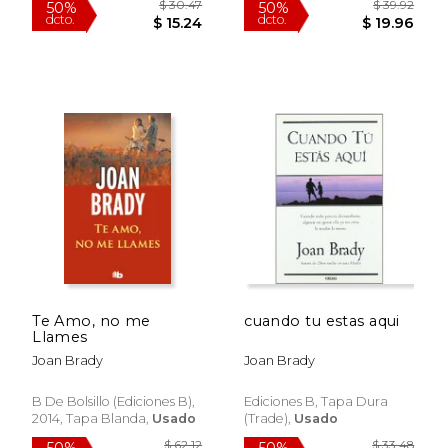
$ 24.06
$ 74.
40%
50%
dcto.
dcto.
$ 14.44
$ 37.
Te Amo, no me
cuando tu estas aqui
Llames
Joan Brady
Joan Brady
B De Bolsillo (Ediciones B),
Ediciones B, Tapa Dura
2014, Tapa Blanda,
Usado
(trade),
Usado