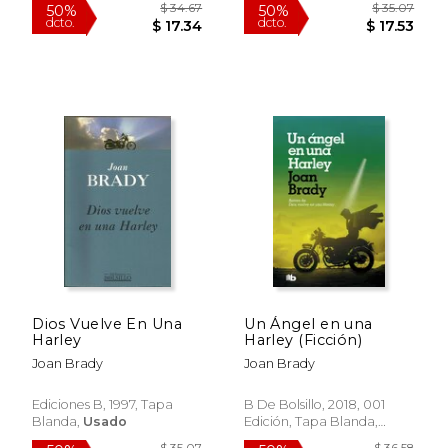
$ 30.99
$ 39.
12%
50%
dcto.
dcto.
$ 27.34
$ 19.
Dios Vuelve En Una
Un Ángel en una
Harley
Harley (Ficción)
Joan Brady
Joan Brady
Ediciones B, 1997, Tapa
B De Bolsillo, 2018, 001
Blanda,
Usado
Edición, Tapa Blanda,
Nuevo