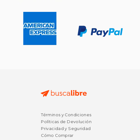
Términos y Condiciones
$ 29.98
$ 37.
40%
50%
Políticas de Devolución
dcto.
dcto.
$ 17.99
$ 18.
Privacidad y Seguridad
Cómo Comprar