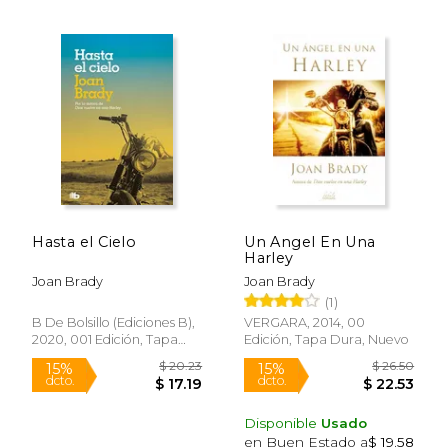
$ 18.99
$ 20.
15%
15%
dcto.
dcto.
$ 16.14
$ 17.
Hasta el Cielo
Un Angel En Una
Harley
Joan Brady
Joan Brady
(1)
B De Bolsillo (Ediciones B),
VERGARA, 2014, 00
2020, 001 Edición, Tapa
Edición, Tapa Dura, Nuevo
Blanda, Nuevo
Disponible
Usado
en Buen Estado a
$ 19.58