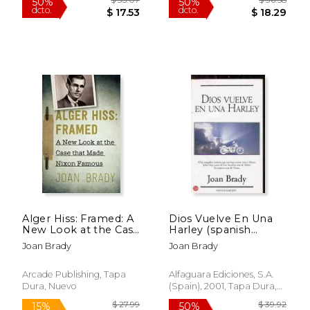
$ 34.67
$ 35.
50%
50%
dcto.
dcto.
$ 17.34
$ 17.
Alger Hiss: Framed: A
Dios Vuelve En Una
New Look at the Case
Harley (spanish
That Made Nixon
Edition)
Joan Brady
Joan Brady
Famous
Arcade Publishing, Tapa
Alfaguara Ediciones, S.a.
Dura, Nuevo
(spain), 2001, Tapa Dura,
Usado