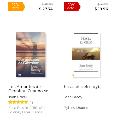
$ 26.99
$ 30.
6%
50%
dcto.
dcto.
$ 25.40
$ 15.
Los Amantes de
hasta el cielo (byb)
Gibraltar: Cuando se
ama de Verdad, el
Joan Brady
Joan Brady
Tiempo no Existe
(1)
(Ficción)
Zeta Bolsillo, 2018, 001
Byblos,
Usado
Edición, Tapa Blanda,
Nuevo