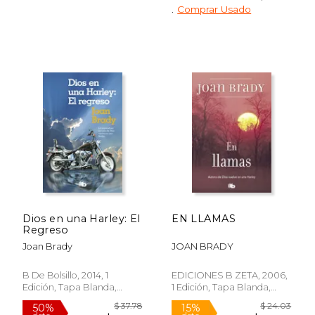
.
Comprar Usado
$ 20.23
$ 26.
15%
15%
dcto.
dcto.
$ 17.19
$ 22.
Dios en una Harley: El
EN LLAMAS
Regreso
Joan Brady
JOAN BRADY
B De Bolsillo, 2014, 1
EDICIONES B ZETA, 2006,
Edición, Tapa Blanda,
1 Edición, Tapa Blanda,
Nuevo
Nuevo