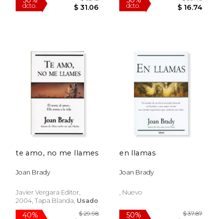
$ 78.41
$ 30.
50%
50%
dcto.
dcto.
$ 39.21
$ 15.
te amo, no me llames
en llamas
Joan Brady
Joan Brady
Javier Vergara Editor,
, Nuevo
2004, Tapa Blanda,
Usado