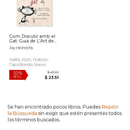
Com Discutir amb el
Gat: Guia de L’Art de
la Persuasió per a
Jay Heinrichs
Humans: 8 (Busca-
Raons) (en Catalán)
Sidillà, 2020, 1 Edición,
Tapa Blanda, Nuevo
$ 57.21
$ 44.
50%
50%
dcto.
dcto.
$ 28.60
$ 22.
Se han encontrado pocos libros. Puedes
Repetir
la Búsqueda
sin exigir que estén presentes todos
los términos buscados..