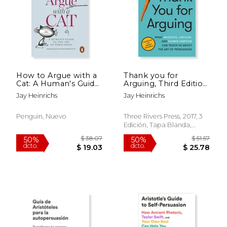
How to Argue with a
Thank you for
$ 44.31
$ 49.
Cat: A Human's Guide
Arguing, Third Edition:
40%
50%
dcto.
dcto.
to the Art of
What Aristotle,
$ 26.59
$ 24.
Jay Heinrichs
Jay Heinrichs
Persuasion (en
Lincoln, and Homer
Inglés)
Simpson can Teach
us About the art of
Penguin, Nuevo
Three Rivers Press, 2017, 3
Persuasion (en
Edición, Tapa Blanda,
Inglés)
Usado