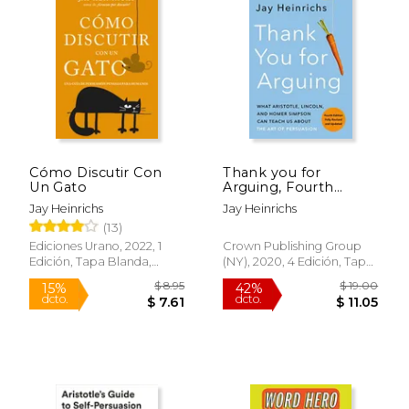
Cómo Discutir Con
Thank you for
Un Gato
Arguing, Fourth
Edition (Revised and
Jay Heinrichs
Jay Heinrichs
Updated): What
(13)
Aristotle, Lincoln, and
Homer Simpson can
Ediciones Urano, 2022, 1
Crown Publishing Group
Teach us About the
Edición, Tapa Blanda,
(NY), 2020, 4 Edición, Tapa
art of Persuasion (en
Nuevo
Blanda, Nuevo
Inglés)
$ 8.95
$ 19.