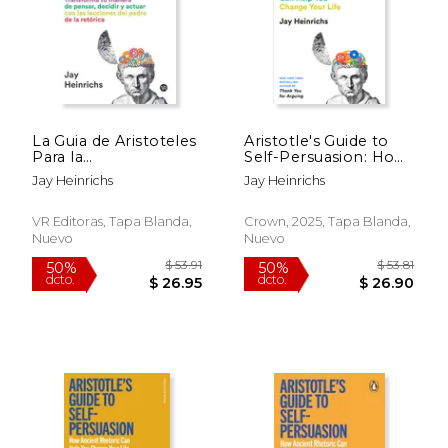
La Guia de Aristoteles
Aristotle's Guide to
Para la
Self-Persuasion: How
Autopersuasion
Ancient Rhetoric,
Jay Heinrichs
Jay Heinrichs
Taylor Swift, and Your
$ 38.07
$ 51
Own Soul Can Help
50%
50%
dcto.
dcto.
You Change Your Life
$ 19.03
$ 25.
VR Editoras, Tapa Blanda,
Crown, 2025, Tapa Blanda,
(en Inglés)
Nuevo
Nuevo