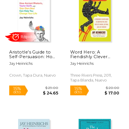
15%
42%
dcto.
dcto.
$ 7.61
$ 11.
Aristotle's Guide to
Word Hero: A
Self-Persuasion: How
Fiendishly Clever
Ancient Rhetoric,
Guide to Crafting the
Jay Heinrichs
Jay Heinrichs
Taylor Swift, and Your
Lines That get
own Soul can Help
Laughs, go Viral, and
you Change Your Life
Live Forever (en
Crown, Tapa Dura, Nuevo
Three Rivers Press, 2011,
(en Inglés)
Inglés)
Tapa Blanda, Nuevo
Rápido