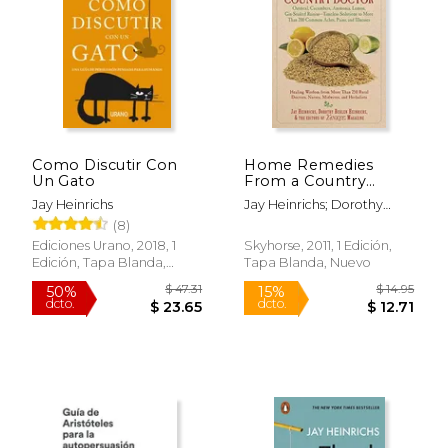
$ 15.99
$ 16
15%
12%
dcto.
dcto.
$ 13.59
$ 14.
Como Discutir Con
Home Remedies
Un Gato
From a Country
Doctor: Oatmeal,
Jay Heinrichs
Jay Heinrichs; Dorothy
Cucumbers,
Behlen Heinrichs
(8)
Ammonia, Lemon,
Gin-Soaked Raisins:
Ediciones Urano, 2018, 1
Skyhorse, 2011, 1 Edición,
Timeless Solutions to
Edición, Tapa Blanda,
Tapa Blanda, Nuevo
More Than 200
Nuevo
Common Aches,
Pains, and Illnesses
(en Inglés)