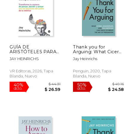
$ 47.31
$ 14
50%
15%
dcto.
dcto.
$ 23.65
$ 12.
GUÍA DE
Thank you for
ARISTÓTELES PARA
Arguing: What Cicero,
LA
Shakespeare and the
JAY HEINRICHS
Jay Heinrichs
AUTOPERSUASIÓN -
Simpsons can Teach
TRANSFORMA TU
us About the art of
MANERA DE
Persuasion (en
VR Editoras, 2026, Tapa
Penguin, 2020, Tapa
PENSAR, DECIDIR Y
Inglés)
Blanda, Nuevo
Blanda, Nuevo
ACTUAR CON LAS
LECCIONES DEL
PADRE DE LA
RETÓRICA