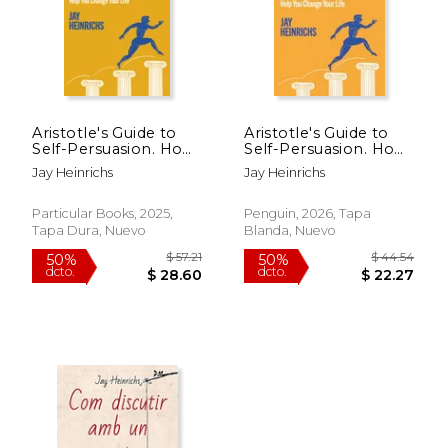
Aristotle's Guide to
Aristotle's Guide to
Self-Persuasion. How
Self-Persuasion. How
Ancient Rhetoric Can
Ancient Rhetoric Can
Jay Heinrichs
Jay Heinrichs
Help You Change
Help You Change
Your Life (en Inglés)
Your Life
Particular Books, 2025,
Penguin, 2026, Tapa
Tapa Dura, Nuevo
Blanda, Nuevo
$ 53.91
$ 53
50%
50%
dcto.
dcto.
$ 26.95
$ 26.