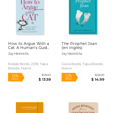
$ 29.00
$ 20.
15%
15%
dcto.
dcto.
$ 24.65
$ 17.
How to Argue With a
The Prophet Joan
Cat: A Human's Guide
(en Inglés)
to the art of
Jay Heinrichs
Jay Heinrichs
Persuasion (en
Inglés)
Rodale Books, 2018, Tapa
Gavia Books, Tapa Blanda,
Blanda, Nuevo
Nuevo