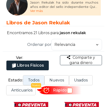
Jason Rekulak ha sido durante muchos
años editor del sello independiente Quirk
Ver más
Books. En 2017 publicó su primera novela,
La fortaleza imposible, y en 2022 obtuvo un
gran éxito de crítica y ventas con Figuras
Libros de Jason Rekulak
ocultas (Nocturna), traducida a una
veintena de idiomas.
Encontramos 21 Libros para
jason rekulak
Ordenar por
Comparte y
Ver:
gana dinero
Libros Físicos
Estado:
Todos
Nuevos
Usados
Nuevo
Anticuarios
Rápido