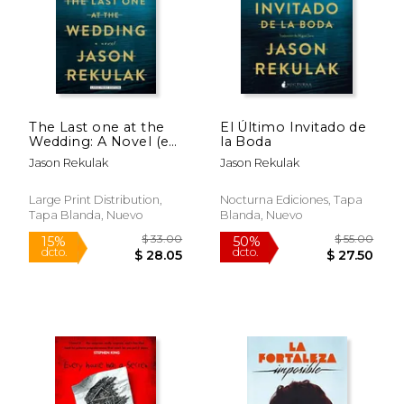
Rápido
The Last one at the
El Último Invitado de
Wedding: A Novel (en
la Boda
Inglés)
Jason Rekulak
Jason Rekulak
$ 59.29
$ 48.
50%
6%
dcto.
dcto.
$ 29.64
$ 45.
Large Print Distribution,
Nocturna Ediciones, Tapa
Tapa Blanda, Nuevo
Blanda, Nuevo