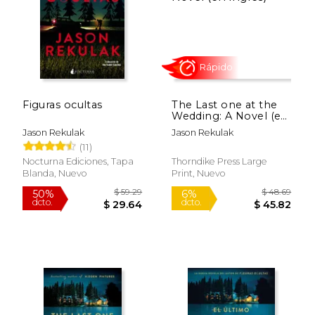
Figuras ocultas
The Last one at the
$ 18.99
$ 17
Wedding: A Novel (en
15%
15%
dcto.
dcto.
Inglés)
$ 16.14
$ 15.
Jason Rekulak
Jason Rekulak
(11)
Nocturna Ediciones, Tapa
Thorndike Press Large
Blanda, Nuevo
Print, Nuevo