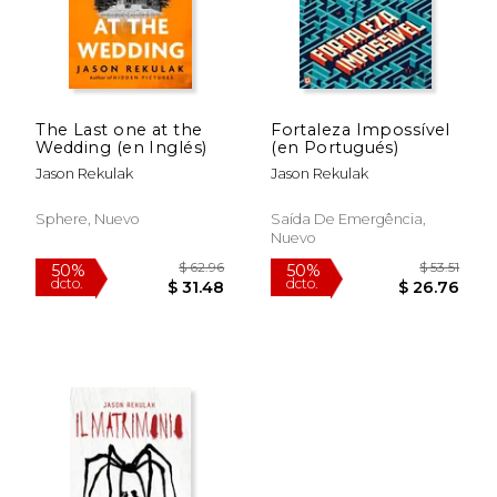
The Last one at the
Fortaleza Impossível
Wedding (en Inglés)
(en Portugués)
Jason Rekulak
Jason Rekulak
Sphere, Nuevo
Saída De Emergência,
Nuevo
$ 38.07
$ 39.
50%
50%
dcto.
dcto.
$ 19.03
$ 19.