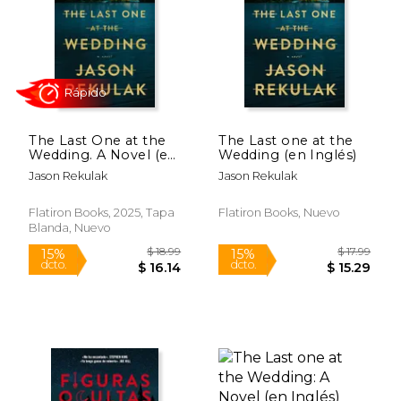
$ 32.99
$ 18
15%
15%
dcto.
dcto.
$ 28.04
$ 16.
The Last One at the
The Last one at the
Wedding. A Novel (en
Wedding (en Inglés)
Inglés)
Jason Rekulak
Jason Rekulak
Flatiron Books, 2025, Tapa
Flatiron Books, Nuevo
Blanda, Nuevo
Rápido