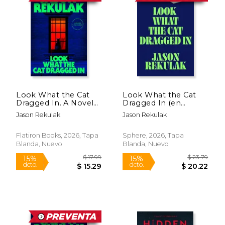
Look What the Cat
Look What the Cat
Dragged In. A Novel
Dragged In (en
(en Inglés)
Inglés)
Jason Rekulak
Jason Rekulak
Flatiron Books, 2026, Tapa
Sphere, 2026, Tapa
Blanda, Nuevo
Blanda, Nuevo
$ 17.99
$ 23.