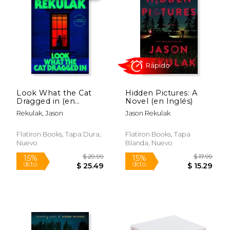
15%
15%
dcto.
dcto.
$ 15.29
$ 20.
Look What the Cat
Hidden Pictures: A
Dragged in (en
Novel (en Inglés)
Inglés)
Rekulak, Jason
Jason Rekulak
Flatiron Books, Tapa Dura,
Flatiron Books, Tapa
Nuevo
Blanda, Nuevo
Rápido