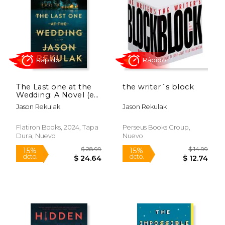
$ 29.99
$ 17
15%
15%
dcto.
dcto.
$ 25.49
$ 15.
The Last one at the
the writer´s block
Wedding: A Novel (en
Inglés)
Jason Rekulak
Jason Rekulak
Flatiron Books, 2024, Tapa
Perseus Books Group,
Dura, Nuevo
Nuevo
Rápido
Rápido