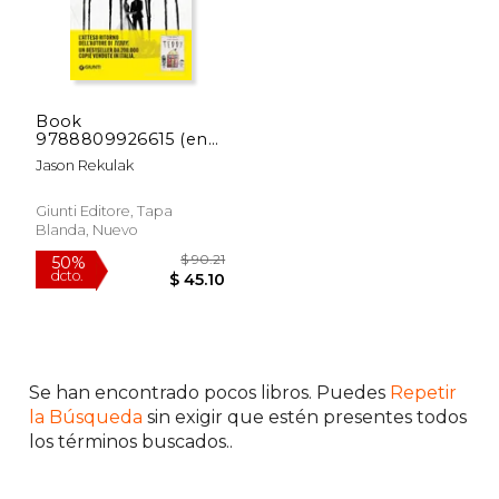
Book
9788809926615 (en
Italiano)
Jason Rekulak
Giunti Editore, Tapa
Blanda, Nuevo
Se han encontrado pocos libros. Puedes
Repetir
$ 62.96
$ 53
50%
50%
la Búsqueda
sin exigir que estén presentes todos
dcto.
dcto.
$ 31.48
$ 26.
los términos buscados..