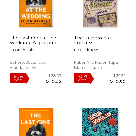
The Last One at the
The Impossible
Wedding. A gripping
Fortress
thriller with a big
Jason Rekulak
Rekulak Jason
heart and big
surprises (en Inglés)
Sphere, 2025, Tapa
Faber And Faber, Tapa
Blanda, Nuevo
Blanda, Nuevo
$ 39.92
$ 49.
50%
50%
dcto.
dcto.
$ 19.96
$ 24.