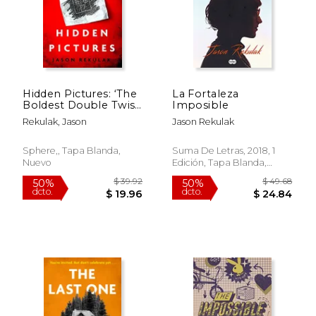
Hidden Pictures: ‘The
La Fortaleza
Boldest Double Twist
Imposible
of the Year’ the Times
Rekulak, Jason
Jason Rekulak
(en Inglés)
Sphere,, Tapa Blanda,
Suma De Letras, 2018, 1
Nuevo
Edición, Tapa Blanda,
$ 33.00
$ 55.
15%
50%
Nuevo
dcto.
dcto.
$ 28.05
$ 27.