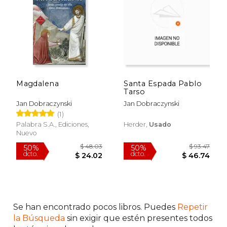
$ 50.94
$ 27
50%
40%
dcto.
dcto.
$ 25.47
$ 16.
Magdalena
Santa Espada Pablo
Tarso
Jan Dobraczynski
Jan Dobraczynski
(1)
Palabra S.A., Ediciones,
Herder,
Usado
Nuevo
Se han encontrado pocos libros. Puedes
Repetir
la Búsqueda
sin exigir que estén presentes todos