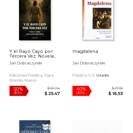
$ 28.00
$ 28.
12%
12%
dcto.
dcto.
$ 24.71
$ 24.
Y el Rayo Cayó por
magdalena
Tercera Vez: Novela
Sobre san Juan
Jan Dobraczynski
Jan Dobraczynski
Bautista
Ediciones Palabra, Tapa
Palabra S.a,
Usado
Blanda, Nuevo