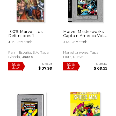
100% Marvel, Los
Marvel Masterworks:
Defensores 1
Captain America Vol.
16 (en Inglés)
J. M. DeMatteis
J. M. DeMatteis
Panini España, S.a., Tapa
Marvel Universe, Tapa
Blanda,
Usado
Dura, Nuevo
$ 28.07
$ 75.
50%
50%
dcto.
dcto.
$ 14.03
$ 37.