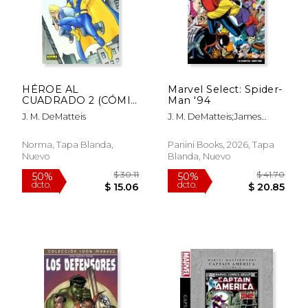
HÉROE AL
Marvel Select: Spider-
CUADRADO 2 (CÓMIC
Man '94
USA)
J. M. DeMatteis
J. M. DeMatteis;James
Towe
Norma, Tapa Blanda,
Panini Books, 2026, Tapa
Nuevo
Blanda, Nuevo
$ 201.55
$ 65.
50%
50%
dcto.
dcto.
$ 100.78
$ 32.