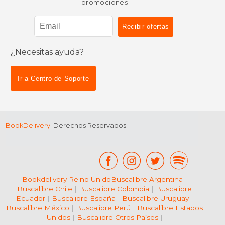
promociones
$ 354.53
50%
¿Necesitas ayuda?
dcto.
$ 177.27
Ir a Centro de Soporte
BookDelivery
. Derechos Reservados.
Bookdelivery Reino Unido
Buscalibre Argentina
|
Buscalibre Chile
|
Buscalibre Colombia
|
Buscalibre
Ecuador
|
Buscalibre España
|
Buscalibre Uruguay
|
Buscalibre México
|
Buscalibre Perú
|
Buscalibre Estados
Unidos
|
Buscalibre Otros Países
|