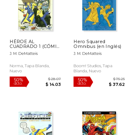
HÉROE AL
Hero Squared
CUADRADO 1 (CÓMIC
Omnibus (en Inglés)
USA)
J. M. DeMatteis
J. M. DeMatteis
$ 39.92
$ 86
50%
50%
Norma, Tapa Blanda,
Boom! Studios, Tapa
dcto.
dcto.
$ 19.96
$ 43.
Nuevo
Blanda, Nuevo