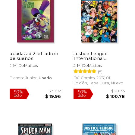
$ 37.39
$ 33.
50%
50%
dcto.
dcto.
$ 18.70
$ 16.
abadazad 2. el ladron
Justice League
de sueños
International
Omnibus Vol. 1 (en
J. M. DeMatteis
J. M. DeMatteis
Inglés)
(5)
Planeta Junior,
Usado
DC Comics, 2017, 01
Edición, Tapa Dura, Nuevo