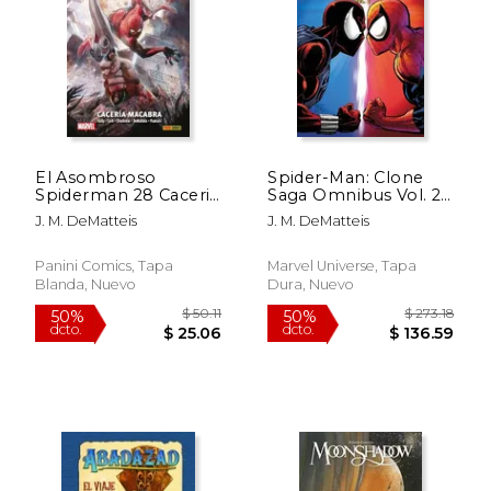
$ 39.92
$ 201.
50%
50%
dcto.
dcto.
$ 19.96
$ 100.
El Asombroso
Spider-Man: Clone
Spiderman 28 Caceria
Saga Omnibus Vol. 2
Macabra Marvel Saga
[New Printing] (en
J. M. DeMatteis
J. M. DeMatteis
tpb
Inglés)
Panini Comics, Tapa
Marvel Universe, Tapa
Blanda, Nuevo
Dura, Nuevo