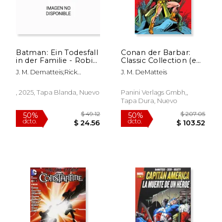
Batman: Ein Todesfall
Conan der Barbar:
in der Familie - Robin
Classic Collection (en
lebt! (en Alemán,)
Alemán)
J. M. Dematteis;Rick
J. M. DeMatteis
Leonardi;Ralph Kruhm
, 2025, Tapa Blanda, Nuevo
Panini Verlags Gmbh,,
Tapa Dura, Nuevo
$ 75.98
$ 139.
50%
50%
dcto.
dcto.
$ 37.99
$ 69.