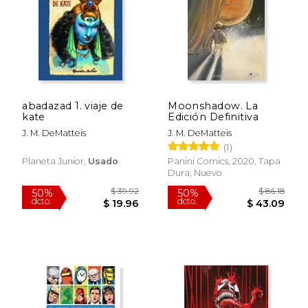
$ 39.39
$ 236.
50%
50%
dcto.
dcto.
$ 19.69
$ 118.
abadazad 1. viaje de
Moonshadow. La
kate
Edición Definitiva
J. M. DeMatteis
J. M. DeMatteis
(1)
Planeta Junior,
Usado
Panini Comics, 2020, Tapa
Dura, Nuevo