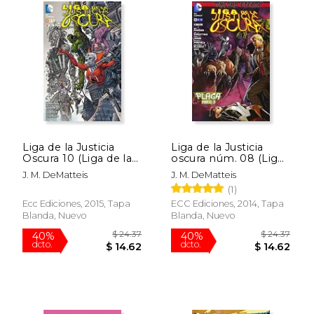
Rápido
Liga de la Justicia
Liga de la Justicia
Oscura 10 (Liga de la
oscura núm. 08 (Liga
Justicia Oscura
de la Justicia oscura
J. M. DeMatteis
J. M. DeMatteis
(Nuevo Universo Dc))
(Nuevo Universo DC))
(1)
Ecc Ediciones, 2015, Tapa
ECC Ediciones, 2014, Tapa
Blanda, Nuevo
Blanda, Nuevo
$ 33.91
$ 19
50%
15%
dcto.
dcto.
$ 16.96
$ 16.