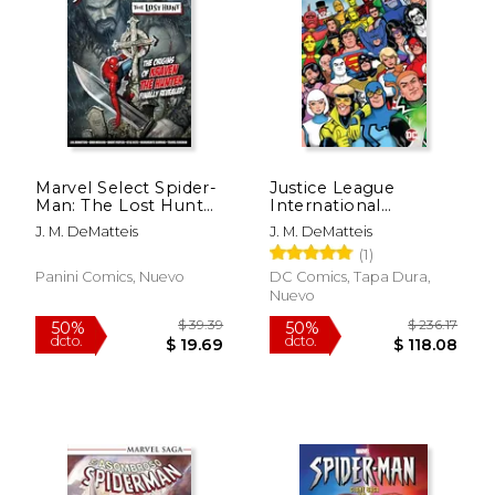
$ 56.30
$ 38.
50%
50%
dcto.
dcto.
$ 28.15
$ 19.
Marvel Select Spider-
Justice League
Man: The Lost Hunt
International
(en Inglés)
Omnibus Vol. 3 (en
J. M. DeMatteis
J. M. DeMatteis
Inglés)
(1)
Panini Comics, Nuevo
DC Comics, Tapa Dura,
Nuevo