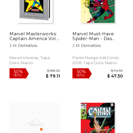
Marvel Masterworks:
Marvel Must-Have:
Captain America Vol.
Spider-Man - Das
15 (en Inglés)
Kind in Dir (en
J. M. DeMatteis
J. M. Dematteis
Alemán)
Marvel Universe, Tapa
Panini Manga Und Comic,
Dura, Nuevo
2026, Tapa Dura, Nuevo
$ 30.11
$ 41.
50%
50%
dcto.
dcto.
$ 15.06
$ 20.