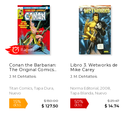
Conan the Barbarian:
Libro 3. Wetworks de
The Original Comics
Mike Carey
$ 20.99
$ 141
15%
50%
Omnibus Vol. 5 (en
dcto.
dcto.
J. M. DeMatteis
J. M. DeMatteis
$ 17.84
$ 70.
Inglés)
Titan Comics, Tapa Dura,
Norma Editorial, 2008,
Nuevo
Tapa Blanda, Nuevo