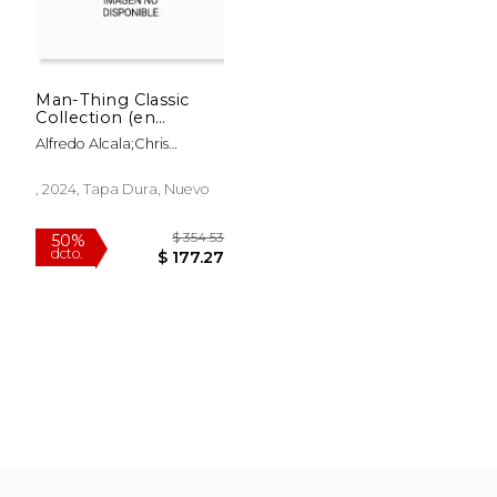
Man-Thing Classic
Collection (en
Alemán,)
Alfredo Alcala;Chris
Claremont;Gene
Colan;Gerry Conway;J. M.
, 2024, Tapa Dura, Nuevo
Dematteis;Steve
Gerber;Larry Hama;Carolin
Hidalgo;Tony Isabella;Ralph
Macchio;Val Mayerik;Neal
Adams;Dickie
McKenzie;Jim
Mooney;Gray Morrow;Mike
Ploog;Mike Ploog;Roy
Thomas;Len Wein;Marv
Wolfman