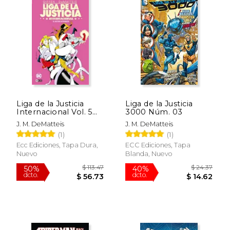
Liga de la Justicia
Liga de la Justicia
Internacional Vol. 5
3000 Núm. 03
de 8: El Vector
J. M. DeMatteis
J. M. DeMatteis
Extremista
(1)
(1)
Ecc Ediciones, Tapa Dura,
ECC Ediciones, Tapa
Nuevo
Blanda, Nuevo
$ 24.37
$ 24.
40%
40%
dcto.
dcto.
$ 14.62
$ 14.