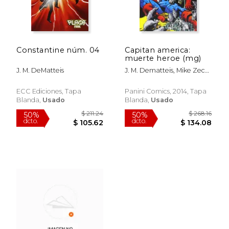
Constantine núm. 04
Capitan america:
muerte heroe (mg)
J. M. DeMatteis
J. M. Dematteis, Mike Zeck,
Don Perlin, David Kraft,
Alan Kupperberg, Ron
ECC Ediciones, Tapa
Panini Comics, 2014, Tapa
Wilson
Blanda,
Usado
Blanda,
Usado
$ 158.22
$ 94.
50%
50%
dcto.
dcto.
$ 79.11
$ 47.