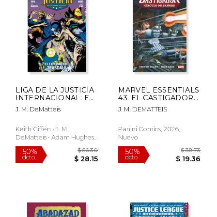
LIGA DE LA JUSTICIA
MARVEL ESSENTIALS
INTERNACIONAL: EL
43. EL CASTIGADOR
EXPERIMENTO
CIRCULO DE SANGRE
J. M. DeMatteis
J. M. DEMATTEIS
TEASDALE V 5
Keith Giffen • J. M.
Panini Comics, 2026,
DeMatteis • Adam Hughes,
Nuevo
2025, Tapa Blanda, Nuevo