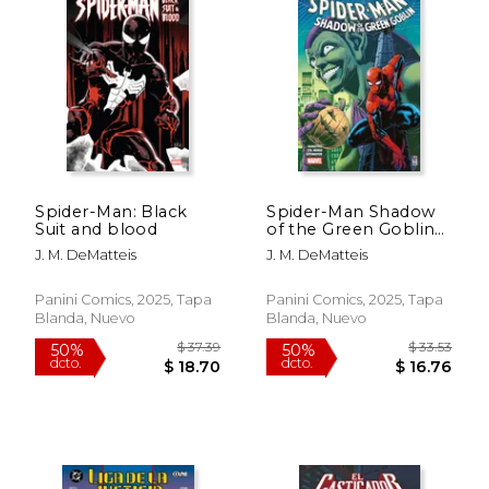
Spider-Man: Black
Spider-Man Shadow
Suit and blood
of the Green Goblin
(Marvel Retropick)
J. M. DeMatteis
J. M. DeMatteis
Panini Comics, 2025, Tapa
Panini Comics, 2025, Tapa
Blanda, Nuevo
Blanda, Nuevo
$ 113.47
$ 24.
50%
40%
dcto.
dcto.
$ 56.73
$ 14.