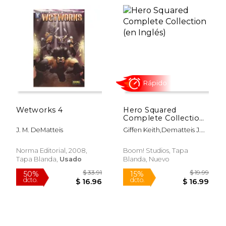
Rápido
Wetworks 4
Hero Squared
Complete Collection
(en Inglés)
J. M. DeMatteis
Giffen Keith,Dematteis J.
M.,Abraham Joe
$ 150.00
$ 29.
15%
50%
Norma Editorial, 2008,
Boom! Studios, Tapa
dcto.
dcto.
$ 127.50
$ 14.
Tapa Blanda,
Usado
Blanda, Nuevo