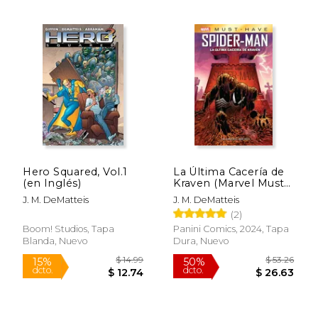
$ 23.79
$ 24.
15%
15%
dcto.
dcto.
$ 20.22
$ 21.
Hero Squared, Vol.1
La Última Cacería de
(en Inglés)
Kraven (Marvel Must
Have)
J. M. DeMatteis
J. M. DeMatteis
(2)
Boom! Studios, Tapa
Panini Comics, 2024, Tapa
Blanda, Nuevo
Dura, Nuevo