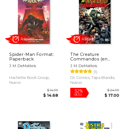
que exploran lo más profundo del alma
humana.
Spider-Man Format:
The Creature
Paperback
Commandos (en
Inglés)
J. M. DeMatteis
J. M. DeMatteis
(1)
Rápido
Rápido
Hachette Book Group,
Dc Comics, Tapa Blanda,
Nuevo
Nuevo
$ 14.99
$ 24.