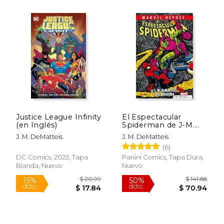
$ 14.99
$ 53.
15%
50%
dcto.
dcto.
$ 12.74
$ 26.
Justice League Infinity
El Espectacular
(en Inglés)
Spiderman de J-M.
Dematteis y sal
J. M. DeMatteis
J. M. DeMatteis
Buscema
(6)
DC Comics, 2022, Tapa
Panini Comics, Tapa Dura,
Blanda, Nuevo
Nuevo