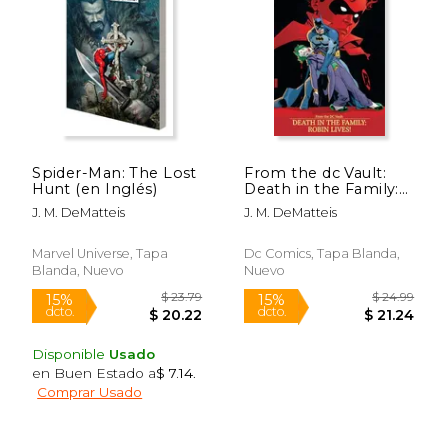
$ 59.99
$ 39.
15%
15%
dcto.
dcto.
$ 50.99
$ 33.
Spider-Man: The Lost
From the dc Vault:
Hunt (en Inglés)
Death in the Family:
Robin Lives! (en
J. M. DeMatteis
J. M. DeMatteis
Inglés)
Marvel Universe, Tapa
Dc Comics, Tapa Blanda,
Blanda, Nuevo
Nuevo
Disponible
Usado
en Buen Estado a
$ 7.14
.
Comprar Usado