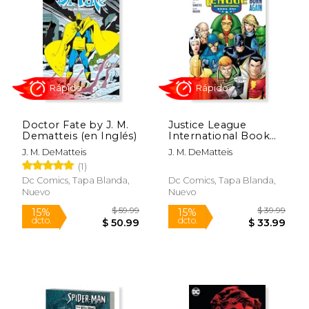
32%
dcto.
$ 14.68
$ 17.
Doctor Fate by J. M.
Justice League
Dematteis (en Inglés)
International Book
One: Born Again (en
J. M. DeMatteis
J. M. DeMatteis
Inglés)
(1)
Dc Comics, Tapa Blanda,
Dc Comics, Tapa Blanda,
Nuevo
Nuevo
Rápido
Rápido