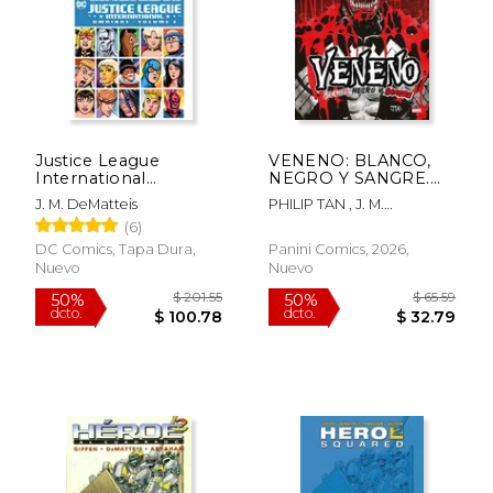
Justice League
VENENO: BLANCO,
International
NEGRO Y SANGRE.
$ 50.11
$ 273.
50%
50%
Omnibus Vol. 2
MARVEL TREASURY
dcto.
dcto.
J. M. DeMatteis
PHILIP TAN , J. M.
$ 25.06
$ 136.
EDITION
DEMATTEIS
(6)
DC Comics, Tapa Dura,
Panini Comics, 2026,
Nuevo
Nuevo