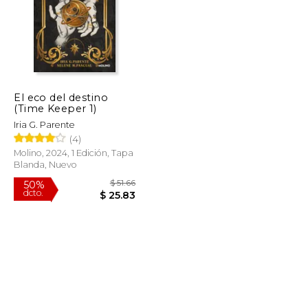
$ 50.11
$ 49.98
50%
dcto.
$ 25.06
$ 24.99
El eco del destino
(Time Keeper 1)
Iria G. Parente
(4)
Molino, 2024, 1 Edición, Tapa
Blanda, Nuevo