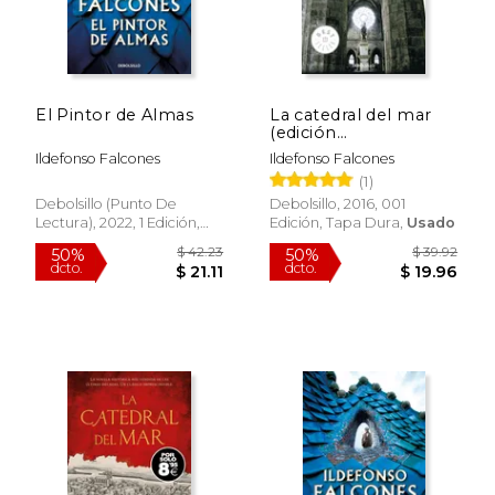
El Pintor de Almas
La catedral del mar
(edición
conmemorativa 10º
Ildefonso Falcones
Ildefonso Falcones
aniversario)
(1)
Debolsillo (Punto De
Debolsillo, 2016, 001
Lectura), 2022, 1 Edición,
Edición, Tapa Dura,
Usado
Tapa Blanda, Nuevo
$ 61.04
$ 79.
50%
50%