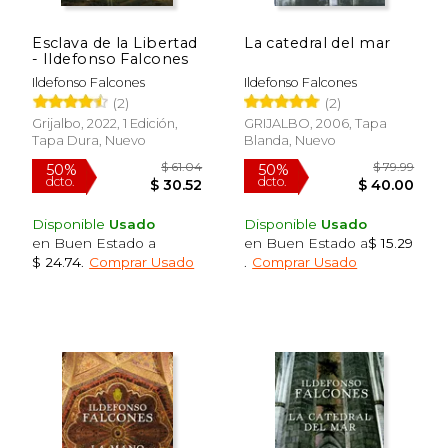
Esclava de la Libertad
La catedral del mar
- Ildefonso Falcones
Ildefonso Falcones
Ildefonso Falcones
(2)
(2)
Grijalbo, 2022, 1 Edición,
GRIJALBO, 2006, Tapa
Tapa Dura, Nuevo
Blanda, Nuevo
Disponible
Usado
Disponible
Usado
en Buen Estado a
en Buen Estado a
$ 15.29
$ 24.74
.
Comprar Usado
.
Comprar Usado
$ 51.23
$ 57
50%
40%
dcto.
dcto.
$ 25.61
$ 34.