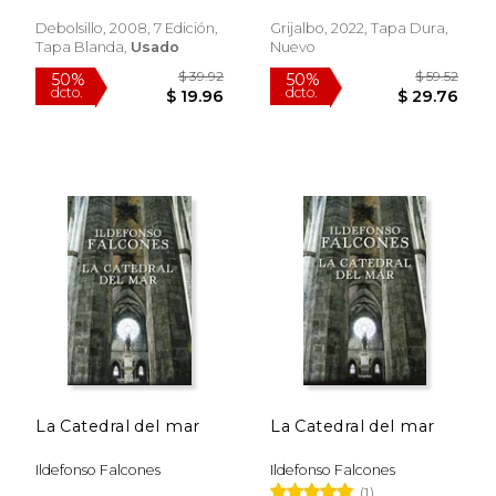
Debolsillo, 2008, 7 Edición,
Grijalbo, 2022, Tapa Dura,
Tapa Blanda,
Usado
Nuevo
$ 45.53
$ 44.
La Catedral del mar
La Catedral del mar
50%
50%
dcto.
dcto.
$ 22.76
$ 22.
Ildefonso Falcones
Ildefonso Falcones
(1)