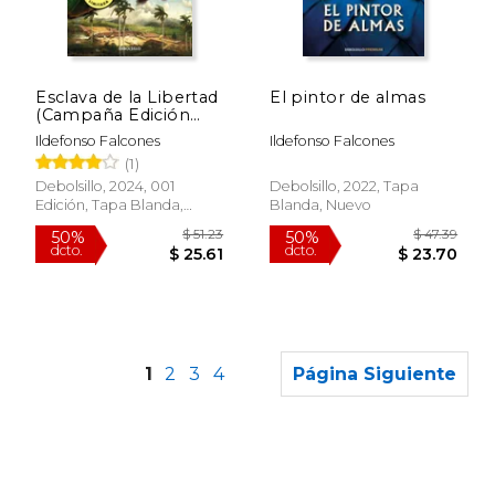
Esclava de la Libertad
El pintor de almas
(Campaña Edición
$ 39.19
$ 43.
40%
40%
Limitada)
Ildefonso Falcones
Ildefonso Falcones
dcto.
dcto.
$ 23.51
$ 26.
(1)
Debolsillo, 2024, 001
Debolsillo, 2022, Tapa
Edición, Tapa Blanda,
Blanda, Nuevo
Nuevo
1
2
3
4
Página Siguiente