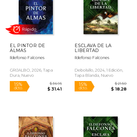
EL PINTOR DE
ESCLAVA DE LA
$ 24.95
$ 39.
ALMAS
LIBERTAD
15%
15%
dcto.
dcto.
$ 21.21
$ 33.
Ildefonso Falcones
Ildefonso Falcones
GRIJALBO, 2026, Tapa
Debolsillo, 2024, 1 Edición,
Dura, Nuevo
Tapa Blanda, Nuevo