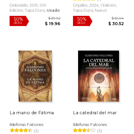
Debolsillo, 2013, 001
Grijalbo, 2024, 1 Edición,
Edición, Tapa Dura,
Usado
Tapa Dura, Nuevo
La mano de Fátima
La catedral del mar
Ildefonso Falcones
Ildefonso Falcones
$ 39.92
$ 59.
50%
50%
(2)
(3)
dcto.
dcto.
$ 19.96
$ 29.