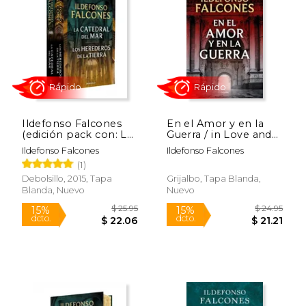
20%
15%
dcto.
dcto.
$ 15.18
$ 17.
Ildefonso Falcones
En el Amor y en la
(edición pack con: La
Guerra / in Love and
catedral del mar | Los
war
Ildefonso Falcones
Ildefonso Falcones
herederos de la tierra)
(1)
Debolsillo, 2015, Tapa
Grijalbo, Tapa Blanda,
Blanda, Nuevo
Nuevo
Rápido
Rápido