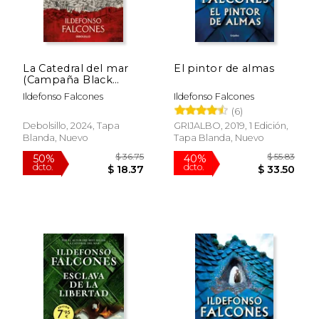
dcto.
dcto.
$ 30.52
$ 40.
La Catedral del mar
El pintor de almas
(Campaña Black
Friday)
Ildefonso Falcones
Ildefonso Falcones
(6)
Debolsillo, 2024, Tapa
GRIJALBO, 2019, 1 Edición,
Blanda, Nuevo
Tapa Blanda, Nuevo