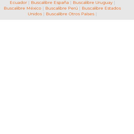
Ecuador
|
Buscalibre España
|
Buscalibre Uruguay
|
Buscalibre México
|
Buscalibre Perú
|
Buscalibre Estados
Unidos
|
Buscalibre Otros Países
|