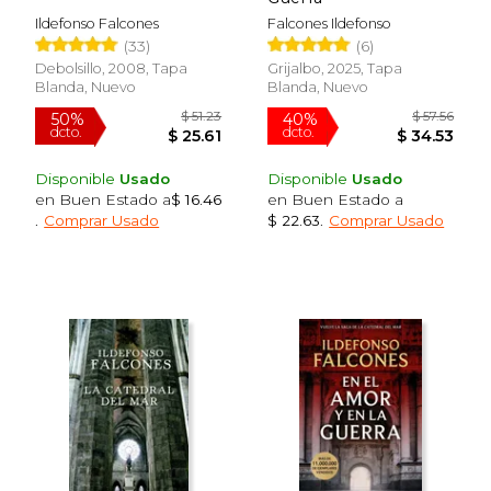
Ildefonso Falcones
Falcones Ildefonso
(33)
(6)
Debolsillo, 2008, Tapa
Grijalbo, 2025, Tapa
Blanda, Nuevo
Blanda, Nuevo
Disponible
Usado
Disponible
Usado
en Buen Estado a
$ 16.46
en Buen Estado a
$ 47.39
$ 43.
50%
50%
.
Comprar Usado
$ 22.63
.
Comprar Usado
dcto.
dcto.
$ 23.70
$ 21.