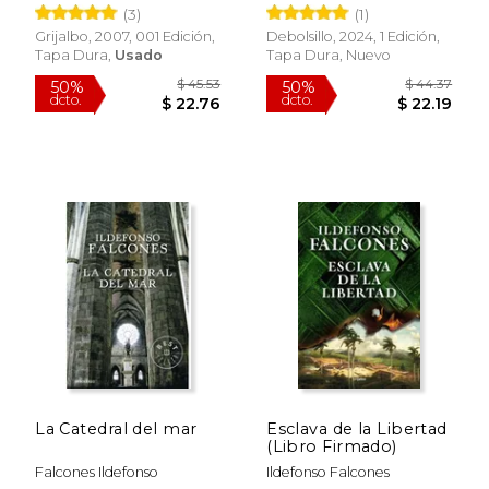
Sea
(3)
(1)
Grijalbo, 2007, 001 Edición,
Debolsillo, 2024, 1 Edición,
Tapa Dura,
Usado
Tapa Dura, Nuevo
$ 60.91
$ 61.
40%
50%
dcto.
dcto.
$ 36.55
$ 30.
La Catedral del mar
Esclava de la Libertad
(Libro Firmado)
Falcones Ildefonso
Ildefonso Falcones