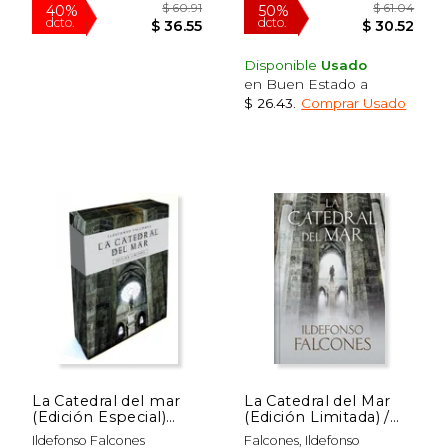
Disponible
Usado
en Buen Estado a
$ 26.43
.
Comprar Usado
$ 54.81
$ 36.
40%
40%
dcto.
dcto.
$ 32.89
$ 22.
La Catedral del mar
La Catedral del Mar
(Edición Especial)
(Edición Limitada) /
(Novela Histórica)
The Cathedral of the
Ildefonso Falcones
Falcones, Ildefonso