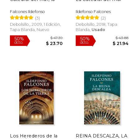
$ 39.92
$ 61.
50%
50%
dcto.
dcto.
$ 19.96
$ 30.
Falcones Ildefonso
Ildefonso Falcones
(3)
(2)
Debolsillo,, 2009, 1 Edición,
Debolsillo, 2018, Tapa
Tapa Blanda, Nuevo
Blanda,
Usado
Los Herederos de la
REINA DESCALZA, LA