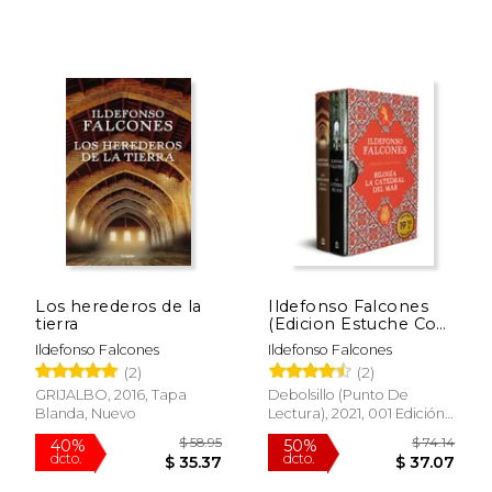
Los herederos de la
Ildefonso Falcones
tierra
(Edicion Estuche Con:
La Catedral del Mar;
Ildefonso Falcones
Ildefonso Falcones
Los Herederos de la
(2)
(2)
Tierra)
GRIJALBO, 2016, Tapa
Debolsillo (Punto De
$ 50.08
$ 61.
50%
50%
Blanda, Nuevo
Lectura), 2021, 001 Edición,
dcto.
dcto.
$ 25.04
$ 30.
Tapa Blanda, Nuevo