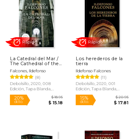
La Catedral del Mar /
Los herederos de la
The Cathedral of the
tierra
Sea
Falcones, Ildefonso
Ildefonso Falcones
(8)
(11)
Rápido
Rápido
Debolsillo, 2020, 008
Debolsillo, 2020, 001
Edición, Tapa Blanda,
Edición, Tapa Blanda,
Nuevo
Nuevo
$ 18.95
$ 20.