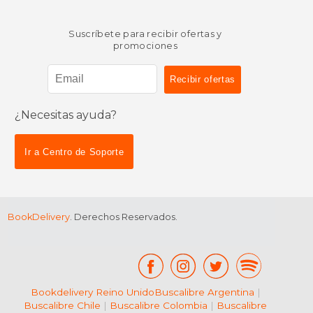
Suscríbete para recibir ofertas y
promociones
¿Necesitas ayuda?
Ir a Centro de Soporte
$ 51.23
$ 47.
50%
50%
dcto.
dcto.
$ 25.61
$ 23.
BookDelivery
. Derechos Reservados.
Bookdelivery Reino Unido
Buscalibre Argentina
|
Buscalibre Chile
|
Buscalibre Colombia
|
Buscalibre