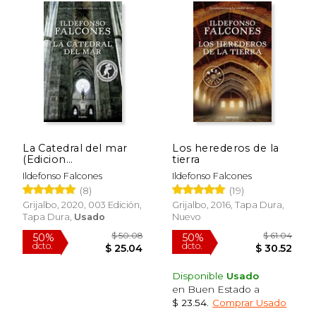
La Catedral del mar
Los herederos de la
(Edicion
tierra
Conmemorativa 10º
$ 42.23
$ 54.
50%
40%
Ildefonso Falcones
Ildefonso Falcones
Aniversario)
dcto.
dcto.
$ 21.11
$ 32.
(8)
(19)
Grijalbo, 2020, 003 Edición,
Grijalbo, 2016, Tapa Dura,
Tapa Dura,
Usado
Nuevo
Disponible
Usado
en Buen Estado a
$ 23.54
.
Comprar Usado