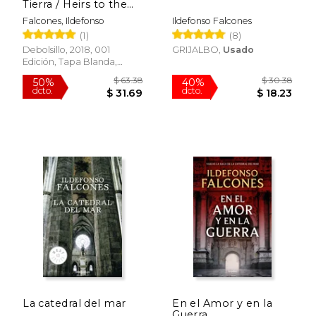
Tierra / Heirs to the
Land
Falcones, Ildefonso
Ildefonso Falcones
(1)
(8)
$ 65.24
$ 49.
50%
50%
Debolsillo, 2018, 001
GRIJALBO,
Usado
dcto.
dcto.
$ 32.62
$ 24.
Edición, Tapa Blanda,
Usado
La catedral del mar
En el Amor y en la
Guerra