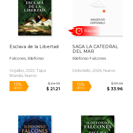
$ 20.95
$ 18.
15%
15%
dcto.
dcto.
$ 17.81
$ 15.
Esclava de la Libertad
SAGA LA CATEDRAL
DEL MAR
Falcones, Ildefonso
Ildefonso Falcones
Grijalbo, 2022, Tapa
Debolsillo, 2026, Nuevo
Blanda, Nuevo
Rápido