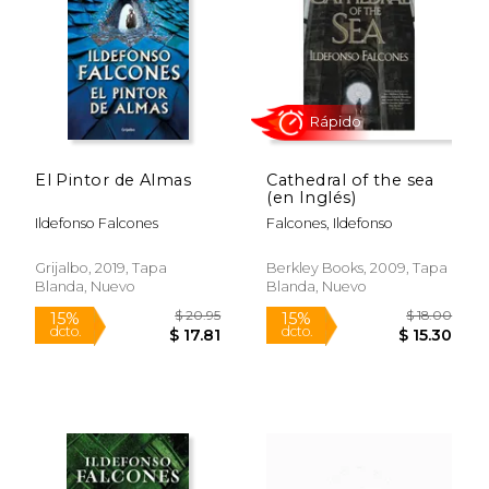
$ 20.95
$ 16
15%
15%
dcto.
dcto.
$ 17.81
$ 14.
El Pintor de Almas
Cathedral of the sea
(en Inglés)
Ildefonso Falcones
Falcones, Ildefonso
Grijalbo, 2019, Tapa
Berkley Books, 2009, Tapa
Blanda, Nuevo
Blanda, Nuevo
Rápido