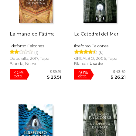
La mano de Fátima
La Catedral del Mar
Ildefonso Falcones
Ildefonso Falcones
(1)
(6)
Debolsillo, 2017, Tapa
GRIJALBO, 2006, Tapa
Blanda, Nuevo
Blanda,
Usado
$ 39.92
$ 36.
50%
50%
dcto.
dcto.
$ 19.96
$ 18.