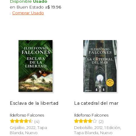
Disponible
Usado
en Buen Estado a
$ 19.96
.
Comprar Usado
$ 58.95
$ 74.
40%
50%
dcto.
dcto.
$ 35.37
$ 37.
Esclava de la libertad
La catedral del mar
Ildefonso Falcones
Ildefonso Falcones
(4)
(2)
Grijalbo, 2022, Tapa
Debolsillo, 2012, 1 Edición,
Blanda, Nuevo
Tapa Blanda, Nuevo