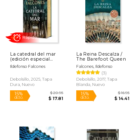
$ 25.95
$ 24.
15%
15%
dcto.
dcto.
$ 22.06
$ 21.
La catedral del mar
La Reina Descalza /
(edición especial
The Barefoot Queen
limitada)
Ildefonso Falcones
Falcones, Ildefonso
(3)
Debolsillo, 2025, Tapa
Debolsillo, 2017, Tapa
Dura, Nuevo
Blanda, Nuevo
Rápido