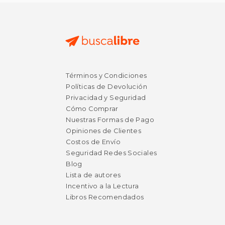
Términos y Condiciones
Políticas de Devolución
$ 36.75
$ 55.
Privacidad y Seguridad
50%
40%
dcto.
dcto.
$ 18.37
$ 33.
Cómo Comprar
Nuestras Formas de Pago
Opiniones de Clientes
Costos de Envío
Seguridad Redes Sociales
Blog
Lista de autores
Incentivo a la Lectura
Libros Recomendados