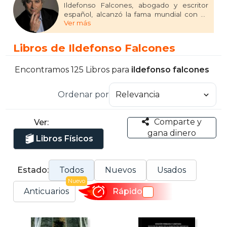
Ildefonso Falcones, abogado y escritor
español, alcanzó la fama mundial con su
Ver más
primera novela, “La catedral del mar”, un
éxito editorial traducido a más de cuarenta
idiomas y adaptado a una exitosa serie de
Libros de Ildefonso Falcones
televisión y novela gráfica. La novela
recibió numerosos premios, incluyendo el
Euskadi de Plata y el Giovanni Boccaccio.
Encontramos 125 Libros para
ildefonso falcones
Sus otras obras destacadas son “La mano
de Fátima” y “Los herederos de la tierra”, la
Ordenar por
continuación de "La catedral del mar".
Falcones es conocido por sus cautivadoras
novelas históricas.
Comparte y
Ver:
gana dinero
Libros Físicos
Estado:
Todos
Nuevos
Usados
Nuevo
Anticuarios
Rápido