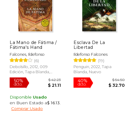
Rápido
La Mano de Fátima /
Esclava De La
Fátima's Hand
Libertad
Falcones, Ildefonso
Ildefonso Falcones
(6)
(19)
$ 36.95
$ 21.
15%
15%
dcto.
dcto.
$ 31.41
$ 18.
Debolsillo, 2012, 009
Penguin, 2022, Tapa
Edición, Tapa Blanda,
Blanda, Nuevo
Nuevo
Disponible
Usado
en Buen Estado a
$ 16.13
.
Comprar Usado