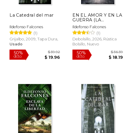
La Catedral del mar
EN EL AMOR Y EN LA
GUERRA (LA
CATEDRAL DEL MAR
Ildefonso Falcones
Ildefonso Falcones
3) (en Castellano)
(1)
(1)
Grijalbo, 2009, Tapa Dura,
Debolsillo, 2026, Rústica
Usado
Bolsillo, Nuevo
$ 63.38
$ 30.
50%
40%
dcto.
dcto.
$ 31.69
$ 18.