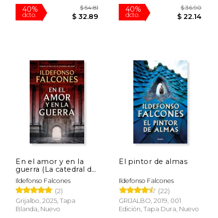
$ 61.04
$ 61.
50%
50%
dcto.
dcto.
$ 30.52
$ 30.
En el amor y en la
El pintor de almas
guerra (La catedral del
mar 3)
Ildefonso Falcones
Ildefonso Falcones
(2)
(22)
Grijalbo, 2025, Tapa
GRIJALBO, 2019, 001
Blanda, Nuevo
Edición, Tapa Dura, Nuevo