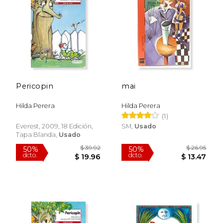
$ 28.10
$ 26.
50%
50%
dcto.
dcto.
$ 14.05
$ 13.
Pericopin
mai
Hilda Perera
Hilda Perera
(1)
Everest, 2009, 18 Edición,
SM,
Usado
Tapa Blanda,
Usado