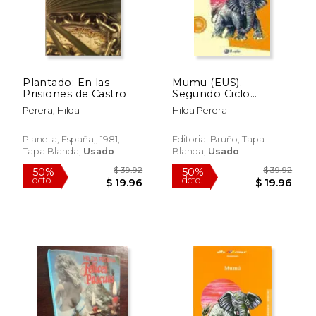
Plantado: En las
Mumu (EUS).
Prisiones de Castro
Segundo Ciclo
Educación Primaria.
Perera, Hilda
Hilda Perera
Libro De Lectura del
Alumno. Aragón,
Madrid, Navarra, País
Planeta, España,, 1981,
Editorial Bruño, Tapa
Vasco
Tapa Blanda,
Usado
Blanda,
Usado
$ 39.
50%
dcto.
$ 26.95
$ 19.