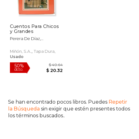
$ 48.93
$ 39.
50%
50%
dcto.
dcto.
$ 24.46
$ 19.
Cuentos Para Chicos
y Grandes
Perera De Díaz,
Hilda/Bermejo, Ana
Miñón, S.A.,, Tapa Dura,
Usado
Se han encontrado pocos libros. Puedes
Repetir
la Búsqueda
sin exigir que estén presentes todos
los términos buscados..