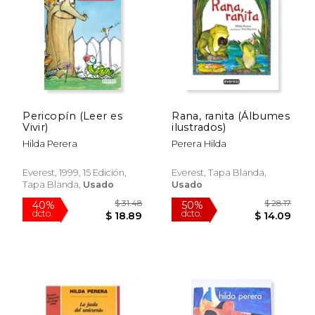
$ 39.92
$ 26.
50%
50%
dcto.
dcto.
$ 19.96
$ 13.
Pericopín (Leer es
Rana, ranita (Álbumes
Vivir)
ilustrados)
Hilda Perera
Perera Hilda
Everest, 1999, 15 Edición,
Everest, Tapa Blanda,
Tapa Blanda,
Usado
Usado