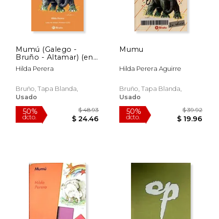
Mumú (Galego -
Mumu
Bruño - Altamar) (en
Gallego)
Hilda Perera
Hilda Perera Aguirre
Bruño, Tapa Blanda,
Bruño, Tapa Blanda,
Usado
Usado
$ 39.92
$ 47.
50%
50%
dcto.
dcto.
$ 19.96
$ 23.