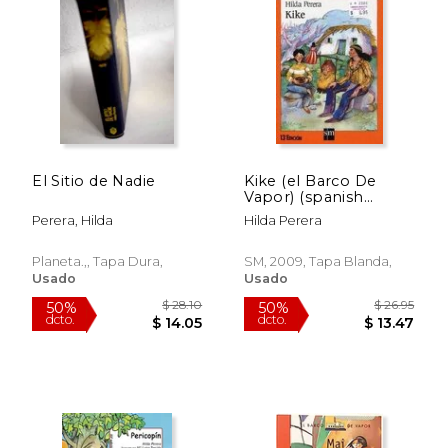
50%
40%
dcto.
dcto.
$ 5.00
$ 12.
El Sitio de Nadie
Kike (el Barco De
Vapor) (spanish
Edition)
Perera, Hilda
Hilda Perera
Planeta.,, Tapa Dura,
SM, 2009, Tapa Blanda,
Usado
Usado