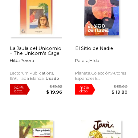
$ 31.48
$ 28
40%
50%
dcto.
dcto.
$ 18.89
$ 14.
La Jaula del Unicornio
El Sitio de Nadie
= The Unicorn's Cage
Hilda Perera
Perera,Hilda
Lectorum Publications,
Planeta.Colección:Autores
1991, Tapa Blanda,
Usado
Españoles E
Hispanoamericanos, Tapa
Dura,
Usado