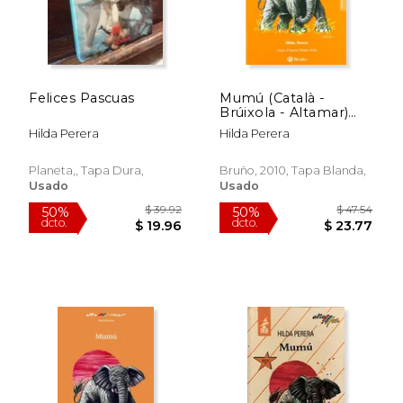
Felices Pascuas
Mumú (Català -
Brúixola - Altamar)
(en Catalán)
Hilda Perera
Hilda Perera
Planeta,, Tapa Dura,
Bruño, 2010, Tapa Blanda,
Usado
Usado
$ 39.92
$ 39.
50%
50%
dcto.
dcto.
$ 19.96
$ 19.