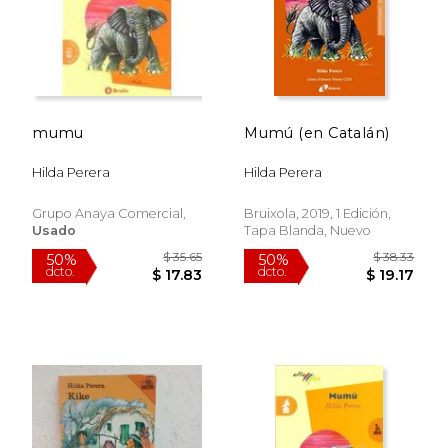
mumu
Mumú (en Catalán)
Hilda Perera
Hilda Perera
Grupo Anaya Comercial,
Bruixola, 2019, 1 Edición,
Usado
Tapa Blanda, Nuevo
$ 30.81
$ 31
50%
50%
dcto.
dcto.
$ 15.40
$ 15.