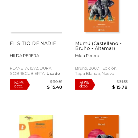
EL SITIO DE NADIE
Mumú (Castellano -
Bruño - Altamar)
HILDA PERERA
Hilda Perera
$ 41.80
$ 39.
50%
50%
dcto.
dcto.
$ 20.90
$ 19.
PLANETA, 1972, DURA
Bruño, 2007, 1 Edición,
SOBRECUBIERTA,
Usado
Tapa Blanda, Nuevo