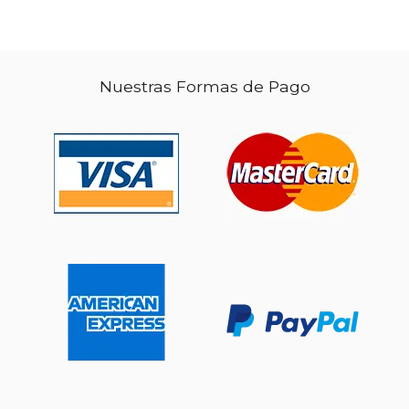
$ 39.92
50%
dcto.
$ 19.96
$ 30.
Nuestras Formas de Pago