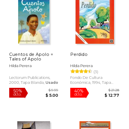
Cuentos de Apolo =
Perdido
Tales of Apolo
Hilda Perera
Hilda Perera
(3)
Lectorum Publications,
Fondo De Cultura
2000, Tapa Blanda,
Usado
Económica, 1994, Tapa
Blanda, Nuevo
$ 9.99
$ 21