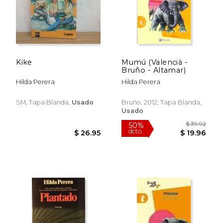
Kike
Mumú (Valencià -
Bruño - Altamar)
Hilda Perera
Hilda Perera
SM, Tapa Blanda,
Usado
Bruño, 2012, Tapa Blanda,
Usado
$ 35.65
$ 38.
50%
50%
dcto.
dcto.
$ 17.83
$ 19.