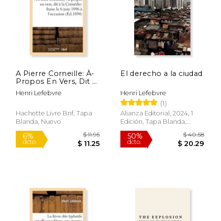
A Pierre Corneille: À-
El derecho a la ciudad
$ 29.24
$ 11
Propos En Vers, Dit À
40%
6%
dcto.
dcto.
La Comédie-Fraise Le
$ 17.54
$ 11.
Henri Lefebvre
Henri Lefebvre
6 Juin 1896 À
(1)
l'Occasion: Du 290e
Anniversaire de la
Hachette Livre Bnf, Tapa
Alianza Editorial, 2024, 1
Naissance de
Blanda, Nuevo
Edición, Tapa Blanda,
Corneille (en Francés)
Nuevo