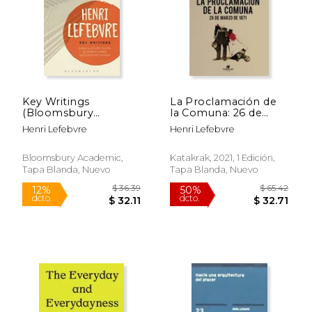
Key Writings
La Proclamación de
(Bloomsbury
la Comuna: 26 de
$ 26.75
$ 26.
6%
6%
Revelations)
Marzo de 1871
dcto.
dcto.
Henri Lefebvre
Henri Lefebvre
$ 25.18
$ 25.
Bloomsbury Academic,
Katakrak, 2021, 1 Edición,
Tapa Blanda, Nuevo
Tapa Blanda, Nuevo