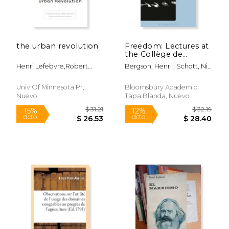
the urban revolution
Freedom: Lectures at
the Collège de
France, 1904-1905 (en
Henri Lefebvre,robert
Bergson, Henri ; Schott, Nils
Inglés)
(trn) Bononno,neil (frw)
F. ; Lefebvre, Alexandre
Smith
Univ Of Minnesota Pr,
Bloomsbury Academic,
Nuevo
Tapa Blanda, Nuevo