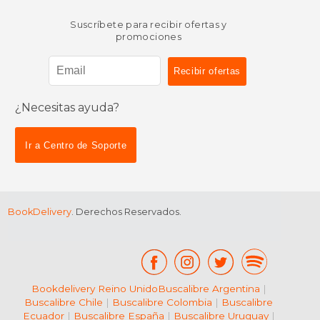
Suscríbete para recibir ofertas y
promociones
¿Necesitas ayuda?
$ 200.
15%
dcto.
$ 26.95
$ 170.
Ir a Centro de Soporte
BookDelivery
. Derechos Reservados.
Bookdelivery Reino Unido
Buscalibre Argentina
|
Buscalibre Chile
|
Buscalibre Colombia
|
Buscalibre
Ecuador
|
Buscalibre España
|
Buscalibre Uruguay
|