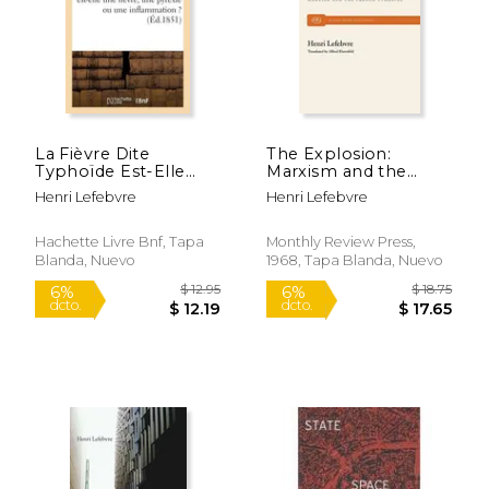
La Fièvre Dite
The Explosion:
Typhoïde Est-Elle
Marxism and the
Une Fièvre, Une
French Upheaval (en
Henri Lefebvre
Henri Lefebvre
Pyrexie Ou Une
Inglés)
$ 11.95
$ 40.
Inflammation ? (en
6%
50%
dcto.
dcto.
Francés)
$ 11.25
$ 20.
Hachette Livre Bnf, Tapa
Monthly Review Press,
Blanda, Nuevo
1968, Tapa Blanda, Nuevo