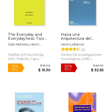
The Everyday and
Hacia una
Everydayness: Two
Arquitectura del
Works Series Vol. 3
Placer
Julie Mehretu; Henri
Henri Lefebvre
(en Inglés)
Lefebvre
(2)
$ 56.58
$ 31
50%
6%
Walther & Franz König,
Centro De Investigaciones
dcto.
dcto.
$ 28.29
$ 29.
2021, 1 Edición, Tapa
Sociológicas, 2018, 1
Blanda, Nuevo
Edición, Tapa Blanda,
Nuevo