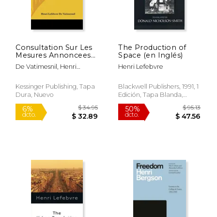
Consultation Sur Les
The Production of
Mesures Annoncees
Space (en Inglés)
En 1845: Contre Les
De Vatimesnil, Henri
Henri Lefebvre
Associations
Lefebvre
Religieuses (1877) (en
Francés)
Kessinger Publishing, Tapa
Blackwell Publishers, 1991, 1
Dura, Nuevo
Edición, Tapa Blanda,
Nuevo
$ 19.95
$ 54.
6%
50%
dcto.
dcto.
$ 18.78
$ 27.