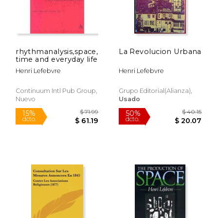
rhythmanalysis,space,
La Revolucion Urbana
time and everyday life
Henri Lefebvre
Henri Lefebvre
Continuum Intl Pub Group,
Grupo Editorial(Alianza),
Nuevo
Usado
$ 61.23
$ 19
50%
6%
dcto.
dcto.
$ 30.62
$ 18.