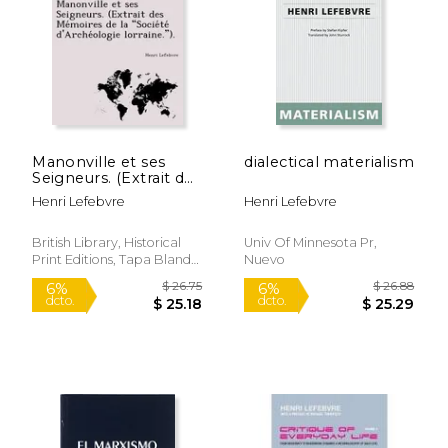
$ 49.32
$ 26.
50%
6%
dcto.
dcto.
$ 24.66
$ 25.
Manonville et ses
dialectical materialism
Seigneurs. (Extrait des
Mémoires de la
Henri Lefebvre
Henri Lefebvre
"Société
d'Archéologie
lorraine."). (French
British Library, Historical
Univ Of Minnesota Pr,
Edition)
Print Editions, Tapa Blanda,
Nuevo
Nuevo