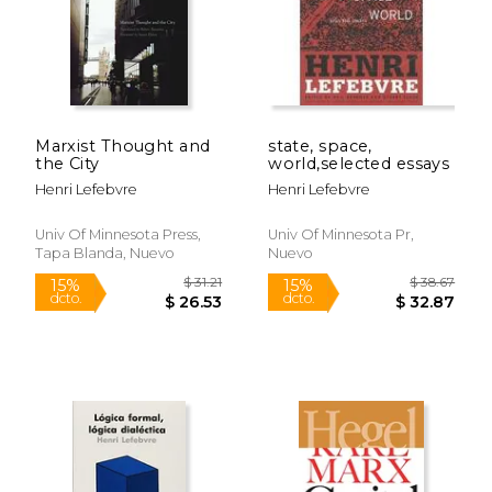
Marxist Thought and
state, space,
the City
world,selected essays
Henri Lefebvre
Henri Lefebvre
Univ Of Minnesota Press,
Univ Of Minnesota Pr,
Tapa Blanda, Nuevo
Nuevo
$ 12.95
$ 18
6%
6%
dcto.
dcto.
$ 12.19
$ 17.