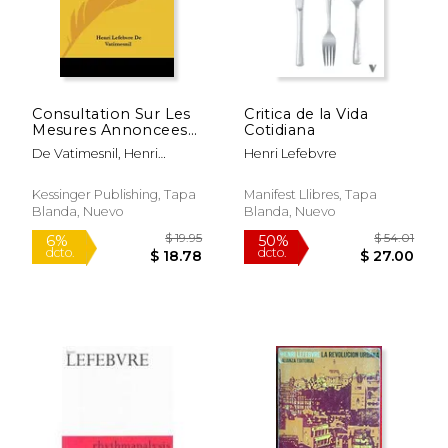
Consultation Sur Les
Critica de la Vida
Mesures Annoncees
Cotidiana
En 1845: Contre Les
De Vatimesnil, Henri
Henri Lefebvre
Associations
Lefebvre
Religieuses (1877) (en
Francés)
Kessinger Publishing, Tapa
Manifest Llibres, Tapa
Blanda, Nuevo
Blanda, Nuevo
$ 44.95
$ 133.
15%
6%
dcto.
dcto.
$ 38.21
$ 125.