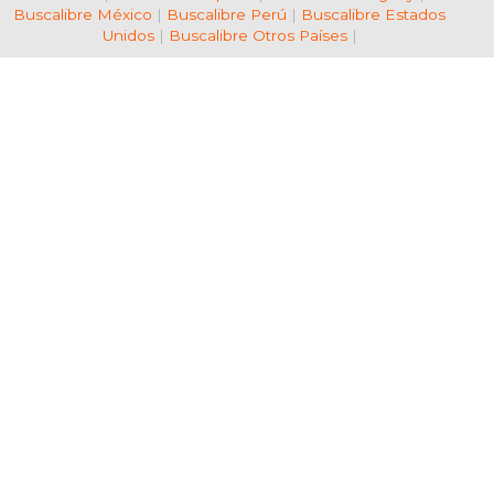
Buscalibre México
|
Buscalibre Perú
|
Buscalibre Estados
Unidos
|
Buscalibre Otros Países
|