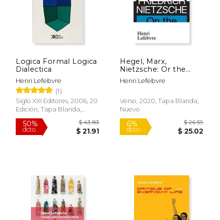
Logica Formal Logica
Hegel, Marx,
Dialectica
Nietzsche: Or the
Realm of Shadows
Henri Lefebvre
Henri Lefebvre
(en Inglés)
(1)
Siglo XXI Editores, 2006, 20
Verso, 2020, Tapa Blanda,
Edición, Tapa Blanda,
Nuevo
Nuevo
$ 31.21
$ 38.
15%
15%
dcto.
dcto.
$ 26.53
$ 32.