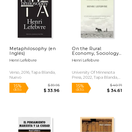
$ 32.19
$ 58.
12%
50%
dcto.
dcto.
$ 28.40
$ 29.
Metaphilosophy (en
On the Rural:
Inglés)
Economy, Sociology,
Geography (en
Henri Lefebvre
Henri Lefebvre
Inglés)
Verso, 2016, Tapa Blanda,
University Of Minnesota
Nuevo
Press, 2022, Tapa Blanda,
Nuevo