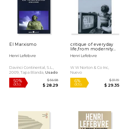
$ 47.49
$ 49.
50%
50%
dcto.
dcto.
$ 23.74
$ 24.
El Marxismo
critique of everyday
life,from modernity
to modernism
Henri Lefebvre
Henri Lefebvre
(towards a
metaphilosophy of
daily life)
Davinci Continental, S.L.,
W W Norton & Co Inc,
2009, Tapa Blanda,
Usado
Nuevo