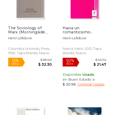
The Sociology of
Hacia un
Marx (Morningside
romanticismo
Books) (en Inglés)
revolucionario
Henri Lefebvre
Henri Lefebvre
Columbia University Press,
Nueva Visión, 2012, Tapa
1982, Tapa Blanda, Nuevo
Blanda, Nuevo
Disponible
Usado
en Buen Estado a
$ 20.96
.
Comprar Usado
$ 28.99
$ 34.
15%
15%
dcto.
dcto.
$ 24.64
$ 29.