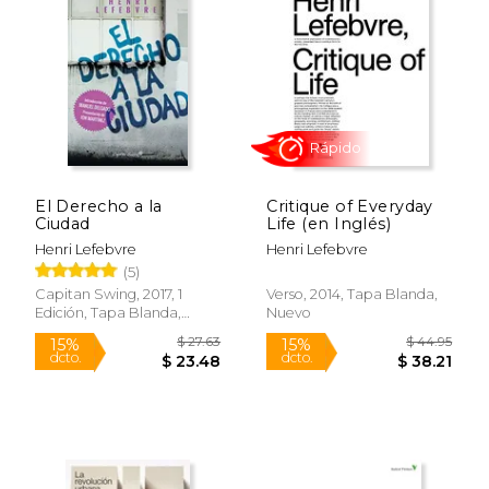
contexto de las revueltas estudiantiles de
mayo de 1968 en Francia. Su legado
perdura en debates contemporáneos
sobre justicia espacial y el papel del
ciudadano en la configuración del entorno
urbano.
El Derecho a la
Critique of Everyday
Ciudad
Life (en Inglés)
Henri Lefebvre
Henri Lefebvre
(5)
Rápido
Capitan Swing, 2017, 1
Verso, 2014, Tapa Blanda,
Edición, Tapa Blanda,
Nuevo
Nuevo
$ 27.63
$ 44.