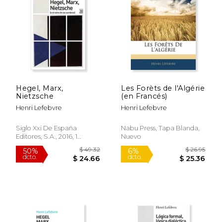
Hegel, Marx,
Les Forèts de l'Algérie
Nietzsche
(en Francés)
Henri Lefebvre
Henri Lefebvre
Siglo Xxi De España
Nabu Press, Tapa Blanda,
Editores, S.A., 2016, 1
Nuevo
Edición, Tapa Blanda,
Nuevo
$ 38.00
$ 42.
15%
50%
dcto.
dcto.
$ 32.30
$ 21.