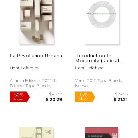
15%
15%
dcto.
dcto.
$ 23.48
$ 38.
La Revolucion Urbana
Introduction to
Modernity (Radical
Thinkers) (en Inglés)
Henri Lefebvre
Henri Lefebvre
Alianza Editorial, 2022, 1
Verso, 2012, Tapa Blanda,
Edición, Tapa Blanda,
Nuevo
Nuevo