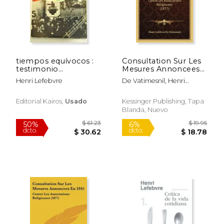
tiempos equívocos :
Consultation Sur Les
testimonio
Mesures Annoncees
autobiográfico
En 1845: Contre Les
Henri Lefebvre
De Vatimesnil, Henri
Associations
Lefebvre
Religieuses (1877) (en
Francés)
Editorial Kairos,
Usado
Kessinger Publishing, Tapa
Blanda, Nuevo
$ 18.00
$ 65.
15%
50%
dcto.
dcto.
$ 15.30
$ 32.