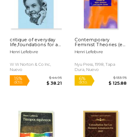
critique of everyday
Contemporary
life,foundations for a
Feminist Theories (en
sociology of the
Inglés)
Henri Lefebvre
Henri Lefebvre
everyday
W W Norton & Co Inc,
Nyu Press, 1998, Tapa
Nuevo
Dura, Nuevo
$ 36.39
$ 65.
12%
50%
dcto.
dcto.
$ 32.11
$ 32.