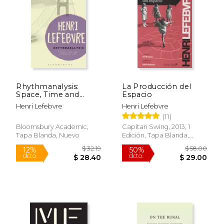
$ 40.58
$ 24.
50%
15%
dcto.
dcto.
$ 20.29
$ 21.
Rhythmanalysis:
La Producción del
Space, Time and
Espacio
Everyday Life
Henri Lefebvre
Henri Lefebvre
(Bloomsbury
(11)
Revelations) (en
Inglés)
Bloomsbury Academic,
Capitan Swing, 2013, 1
Tapa Blanda, Nuevo
Edición, Tapa Blanda,
Nuevo