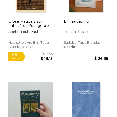
$ 71.99
$ 40.
15%
50%
dcto.
dcto.
$ 61.19
$ 20.
Observations sur
El marxismo
l'utilité de l'usage des
domaines
Abeille, Louis-Paul ;
Henri Lefebvre
congéables au
Lefebvre, Jean-Laurent ;
progrès de
Tessier, Alexandre-Henri
l'agriculture (en
Hachette Livre Bnf, Tapa
Eudeba, Tapa Blanda,
Francés)
Blanda, Nuevo
Usado