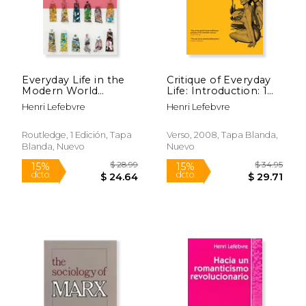
Everyday Life in the
Critique of Everyday
Modern World
Life: Introduction: 1
(Routledge Classics)
(en Inglés)
Henri Lefebvre
Henri Lefebvre
(en Inglés)
Routledge, 1 Edición, Tapa
Verso, 2008, Tapa Blanda,
Blanda, Nuevo
Nuevo
$ 43.83
$ 26.
50%
6%
dcto.
dcto.
$ 21.91
$ 25.