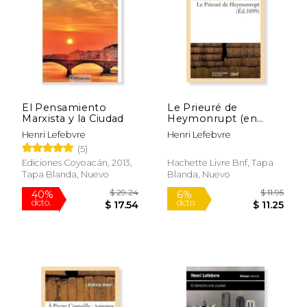
$ 39.95
$ 40.
15%
15%
dcto.
dcto.
$ 33.96
$ 34.
El Pensamiento
Le Prieuré de
Marxista y la Ciudad
Heymonrupt (en
Francés)
Henri Lefebvre
Henri Lefebvre
(5)
Ediciones Coyoacán, 2013,
Hachette Livre Bnf, Tapa
Tapa Blanda, Nuevo
Blanda, Nuevo