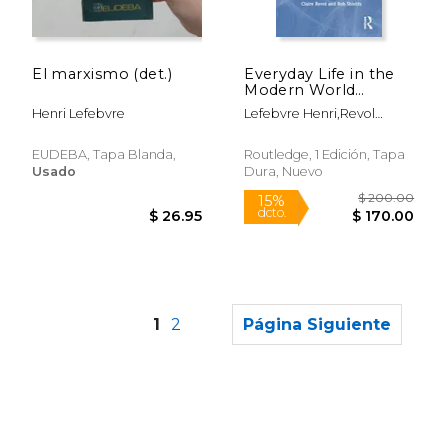
$ 34.95
$ 95
6%
50%
dcto.
dcto.
$ 32.89
$ 47.
El marxismo (det.)
Everyday Life in the
Modern World
(Routledge Classics)
Henri Lefebvre
Lefebvre Henri,Revol
(en Inglés)
Claire,Shields Rob
EUDEBA, Tapa Blanda,
Routledge, 1 Edición, Tapa
Usado
Dura, Nuevo
1
2
Página Siguiente