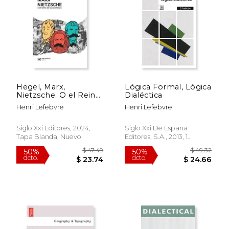
Hegel, Marx,
Lógica Formal, Lógica
Nietzsche. O el Reino
Dialéctica
de las Sombras
Henri Lefebvre
Henri Lefebvre
Siglo Xxi Editores, 2024,
Siglo Xxi De España
Tapa Blanda, Nuevo
Editores, S.A., 2013, 1
Edición, Tapa Blanda,
Nuevo