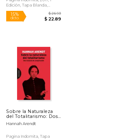
Edición, Tapa Blanda,
Nuevo
$ 22.50
$ 26.93
15%
Sobre la Naturaleza
dcto.
$ 19.13
$ 22.89
del Totalitarismo: Dos
Ensayos de
Hannah Arendt
Comprensión
Pagina Indomita, Tapa