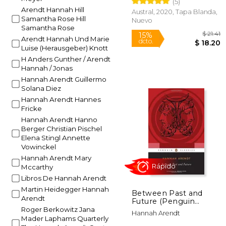
(5)
Arendt Hannah Hill
Austral, 2020, Tapa Blanda,
Samantha Rose Hill
Nuevo
Samantha Rose
Arendt Hannah Und Marie
Luise (Herausgeber) Knott
H Anders Gunther / Arendt
Hannah / Jonas
Hannah Arendt Guillermo
Solana Diez
Hannah Arendt Hannes
Fricke
15%
Hannah Arendt Hanno
dcto.
$ 
Berger Christian Pischel
Elena Stingl Annette
Vowinckel
Hannah Arendt Mary
Mccarthy
Libros De Hannah Arendt
Martin Heidegger Hannah
Between Past and
Arendt
Future (Penguin
Classics) (en Inglés)
Roger Berkowitz Jana
Hannah Arendt
Mader Laphams Quarterly