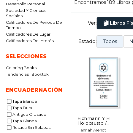
Encontramos 189 Libros 
Desarrollo Personal
Sociedad Y Ciencias
Sociales
Calificadores De Período De
Ver:
Libros Fí
Tiempo
Calificadores De Lugar
Calificadores De Interés
Estado:
Todos
N
SELECCIONES
Coloring Books
Tendencias : Booktok
ENCUADERNACIÓN
Tapa Blanda
Tapa Dura
Antiguo O Usado
Eichmann Y El
Tapa Blanda
Holocausto /
Rustica Sin Solapas
Eichmann and the
Hannah Arendt
Holocaust