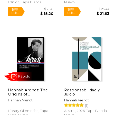
Edición, Tapa Blanda,
Nuevo
Nuevo
Hannah Arendt: The
Responsabilidad y
Origins of
Juicio
Totalitarianism
 24.00
$ 21.41
15%
15%
Hannah Arendt
Hannah Arendt
Expanded Edition (Loa
dcto.
dcto.
20.40
$ 18.20
(1)
#389) (en Inglés)
Library Of America, Tapa
Austral, 2026, Tapa Blanda,