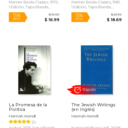
Mariner Books Classics, 1970,
Mariner Books Classics, 1981,
1 Edición, Tapa Blanda,
1 Edición, Tapa Blanda,
Nuevo
Nuevo
Rápido
Rápido
$ 12.50
$ 19.99
15%
15%
dcto.
dcto.
10.63
$ 16.99
La Promesa de la
The Jewish Writings
Política
(en Inglés)
Hannah Arendt
Hannah Arendt
(1)
Austral, 2015, Tapa Blanda,
Kuperard (Bravo Ltd), 2008,