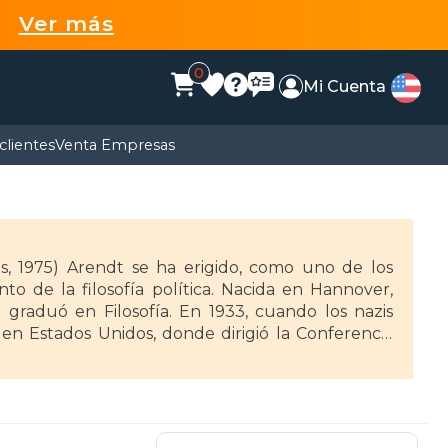
99
Ver más
0
Mi Cuenta
clientes
Venta Empresas
o de la filosofía política. Nacida en Hannover,
graduó en Filosofía. En 1933, cuando los nazis
 en Estados Unidos, donde dirigió la Conferencia
sh Cultural Reconstruction Inc. Fue catedrática en
 Princeton y Berkeley.