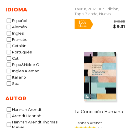
IDIOMA
Taurus, 2012, 003 Edición,
Tapa Blanda, Nuevo
Español
Alemán
Inglés
Francés
Catalán
Portugués
15%
dcto.
Cat
Espa&Ntilde Ol
Ingles Aleman
Italiano
Spa
AUTOR
Hannah Arendt
La Condición Humana
Arendt Hannah
Hannah Arendt Thomas
Hannah Arendt
Meyer