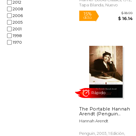
2012
Tapa Blanda, Nuevo
2008
2006
2005
2001
1998
1970
Rápido
15%
The Portable Hannah
dcto.
$ 
Arendt (Penguin
Classics) (en Inglés)
Hannah Arendt
Penguin, 2003, 1 Edición,