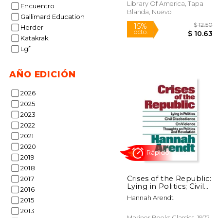
Library Of America, Tapa
Encuentro
Blanda, Nuevo
Gallimard Education
Herder
Katakrak
Lgf
Rápido
AÑO EDICIÓN
2026
2025
2023
2022
2021
2020
15%
dcto.
2019
$ 
2018
Crises of the Republic:
2017
Lying in Politics; Civil
2016
Disobedience; On
Hannah Arendt
2015
Violence; Thoughts on
Politics and
2013
Revolution (en Inglés)
Mariner Books Classics, 1972,