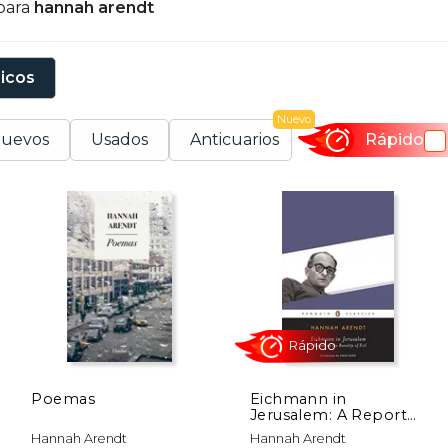
para
hannah arendt
sicos
Nuevo
uevos
Usados
Anticuarios
Rápido
Poemas
Eichmann in
Jerusalem: A Report
on the Banality of Evil
Rápido
Hannah Arendt
Hannah Arendt
(Penguin Classics) (en