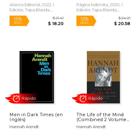
Alianza Editorial, 2022, 1
Página Indómita, 2020, 1
Edición, Tapa Blanda,
Edición, Tapa Blanda,
Nuevo
Nuevo
 19.00
$ 21.41
15%
15%
dcto.
dcto.
 16.15
$ 18.20
Men in Dark Times (en
The Life of the Mind
Inglés)
(Combined 2 Volumes
in 1) (Vols 1&2) (en
Hannah Arendt
Hannah Arendt
Inglés)