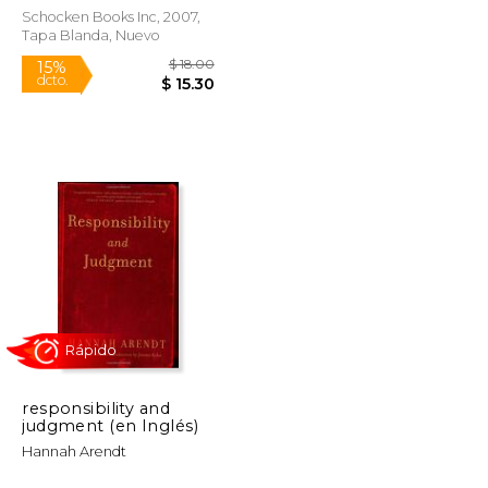
Schocken Books Inc, 2007,
Tapa Blanda, Nuevo
Rápido
$ 24.21
$ 18.00
15%
dcto.
$ 20.58
$ 15.30
responsibility and
judgment (en Inglés)
Hannah Arendt