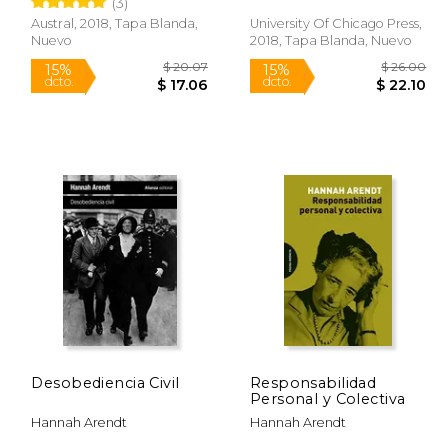
(3)
Austral, 2018, Tapa Blanda,
University Of Chicago Press,
Rápido
Nuevo
2018, Tapa Blanda, Nuevo
$ 21.41
$ 20.07
15%
15%
dcto.
dcto.
18.20
$ 17.06
Desobediencia Civil
Responsabilidad
Personal y Colectiva
Hannah Arendt
Hannah Arendt