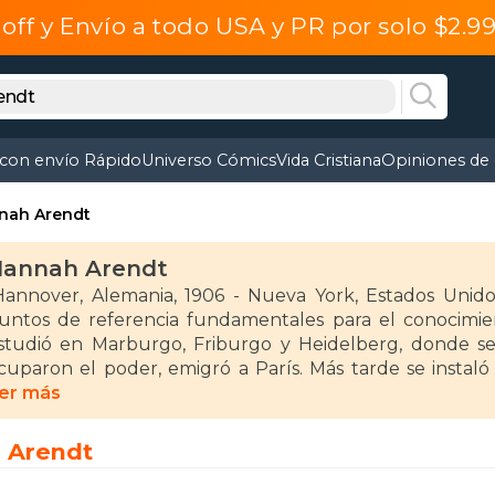
off y Envío a todo USA y PR por solo $2.
 con envío Rápido
Universo Cómics
Vida Cristiana
Opiniones de 
nah Arendt
annah Arendt
over, Alemania, 1906 - Nueva York, Estados Unidos, 1975) Arendt se ha erigido, como uno de los
untos de referencia fundamentales para el conocimient
studió en Marburgo, Friburgo y Heidelberg, donde se 
cuparon el poder, emigró a París. Más tarde se instaló
obre las Relaciones Judías (1944-1946) y también la Jewi
er más
a Universidad de Chicago y enseñó asimismo en Columbia,
 Arendt