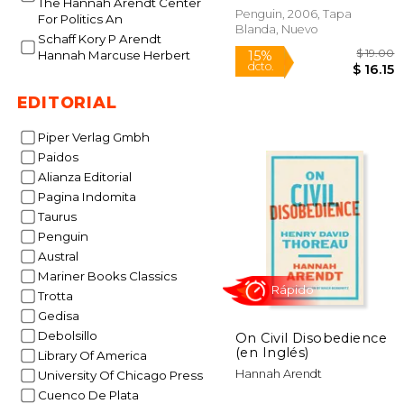
The Hannah Arendt Center
Penguin, 2006, Tapa
For Politics An
Blanda, Nuevo
Schaff Kory P Arendt
Hannah Marcuse Herbert
Rápido
EDITORIAL
Piper Verlag Gmbh
Paidos
Alianza Editorial
Pagina Indomita
Taurus
Penguin
$
15%
dcto.
$
Austral
Mariner Books Classics
Trotta
Gedisa
Debolsillo
On Civil Disobedience
(en Inglés)
Library Of America
Hannah Arendt
University Of Chicago Press
Cuenco De Plata