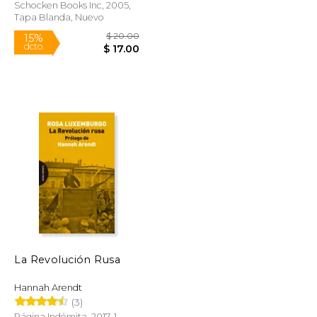
Schocken Books Inc, 2005,
Tapa Blanda, Nuevo
Rápido
$ 21.99
$ 20.00
15%
dcto.
$ 18.69
$ 17.00
La Revolución Rusa
Hannah Arendt
(3)
Página Indómita, 2017, 1