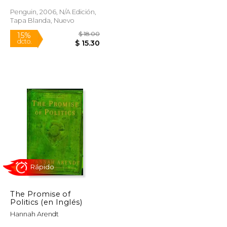
Penguin, 2006, N/A Edición,
Rápido
Tapa Blanda, Nuevo
$ 26.00
$ 18.00
15%
dcto.
$ 22.10
$ 15.30
The Promise of
Politics (en Inglés)
Hannah Arendt