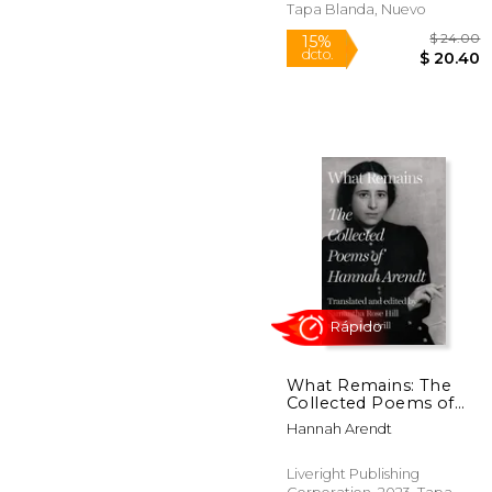
Tapa Blanda, Nuevo
Rápido
What Remains: The
Collected Poems of
Hannah Arendt (en
$
15%
Hannah Arendt
Inglés)
dcto.
$ 
Liveright Publishing