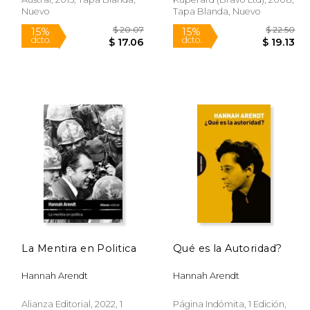
Nuevo
Tapa Blanda, Nuevo
Rápido
$ 18.99
$ 20.07
15%
15%
La Mentira en Politica
Qué es la Autoridad?
dcto.
dcto.
16.14
$ 17.06
Hannah Arendt
Hannah Arendt
Alianza Editorial, 2022, 1
Página Indómita, 1 Edición,