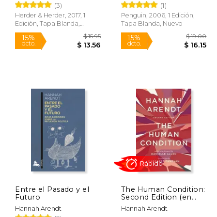
(3)
(1)
Inglés)
Herder & Herder, 2017, 1
Penguin, 2006, 1 Edición,
Edición, Tapa Blanda,
Tapa Blanda, Nuevo
Nuevo
$ 10.95
$ 15.95
15%
15%
dcto.
dcto.
$ 9.31
$ 13.56
Entre el Pasado y el
The Human Condition:
Futuro
Second Edition (en
Inglés)
Hannah Arendt
Hannah Arendt