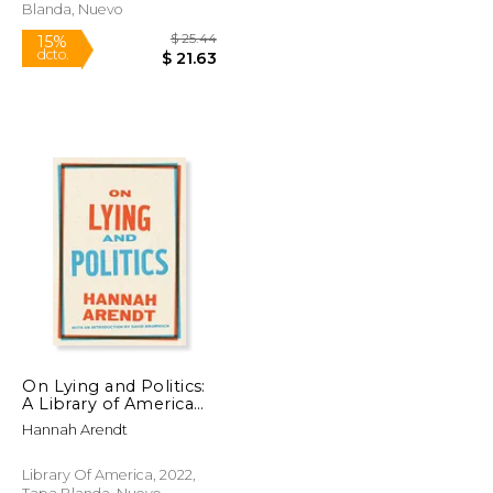
Blanda, Nuevo
On Lying and Politics:
A Library of America
Special Publication
$ 25.44
$ 25.44
15%
Hannah Arendt
(en Inglés)
dcto.
$ 21.63
$ 21.63
Library Of America, 2022,