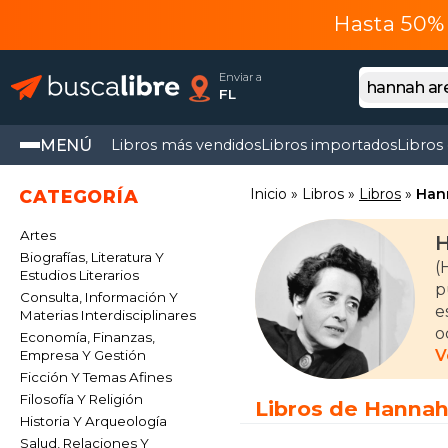
Hasta 50% 
Enviar a
FL
MENÚ
Libros más vendidos
Libros importados
Libros
Inicio
Libros
Libros
Han
CATEGORÍA
Artes
H
Biografías, Literatura Y
(Hann
Estudios Literarios
p
Consulta, Información Y
e
Materias Interdisciplinares
o
Economía, Finanzas,
s
V
Empresa Y Gestión
l
Ficción Y Temas Afines
Filosofía Y Religión
Libros de Hannah
Historia Y Arqueología
Salud, Relaciones Y