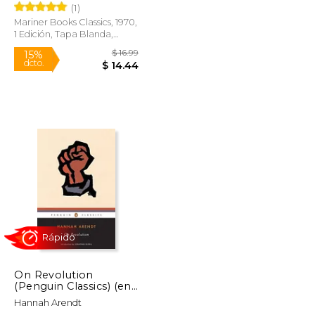
(1)
Mariner Books Classics, 1970,
1 Edición, Tapa Blanda,
Nuevo
$ 19.00
$ 16.99
15%
dcto.
$ 16.15
$ 14.44
On Revolution
(Penguin Classics) (en
Inglés)
Hannah Arendt