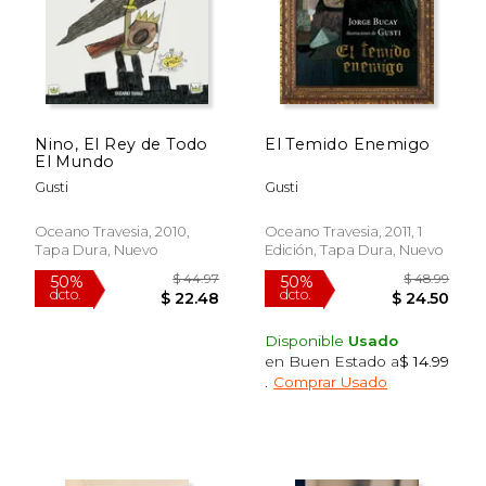
Nino, El Rey de Todo
El Temido Enemigo
El Mundo
Gusti
Gusti
Oceano Travesia, 2010,
Oceano Travesia, 2011, 1
Tapa Dura, Nuevo
Edición, Tapa Dura, Nuevo
$ 40.47
$ 44.
50%
50%
dcto.
dcto.
$ 20.23
$ 22.
Disponible
Usado
en Buen Estado a
$ 14.99
.
Comprar Usado