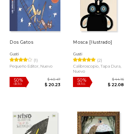
Dos Gatos
Mosca [Ilustrado]
Gusti
Gusti
(1)
(2)
$ 77.33
$ 25.
50%
15%
dcto.
dcto.
$ 38.67
$ 21.
Pequeño Editor, Nuevo
Calibroscopio, Tapa Dura,
Nuevo