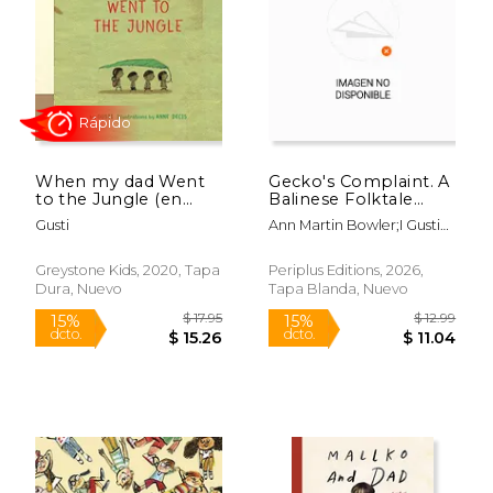
$ 15.95
$ 15
15%
15%
dcto.
dcto.
$ 13.56
$ 13.
When my dad Went
Gecko's Complaint. A
to the Jungle (en
Balinese Folktale
Inglés)
(Bilingual Edition -
Gusti
Ann Martin Bowler;I Gusti
English and
Made Sukanada
Indonesian Text) (en
Inglés)
Greystone Kids, 2020, Tapa
Periplus Editions, 2026,
Dura, Nuevo
Tapa Blanda, Nuevo
Rápido