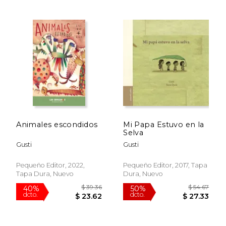
$ 39.92
$ 44.
50%
50%
dcto.
dcto.
$ 19.96
$ 22.
Animales escondidos
Mi Papa Estuvo en la
Selva
Gusti
Gusti
Pequeño Editor, 2022,
Pequeño Editor, 2017, Tapa
Tapa Dura, Nuevo
Dura, Nuevo
Rápido