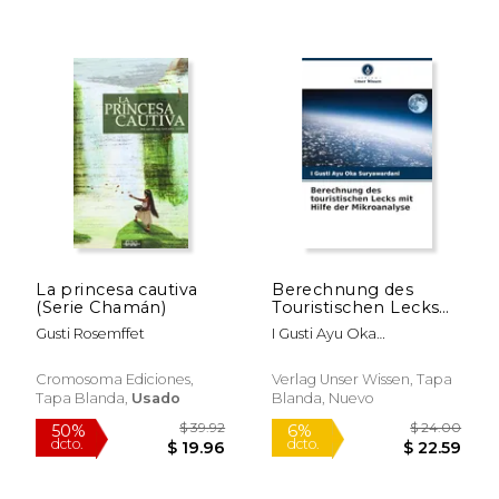
$ 114.67
$ 154.
50%
15%
dcto.
dcto.
$ 57.33
$ 130.
La princesa cautiva
Berechnung des
(Serie Chamán)
Touristischen Lecks
mit Hilfe der
Gusti Rosemffet
I Gusti Ayu Oka
Mikroanalyse (en
Suryawardani
Alemán)
Cromosoma Ediciones,
Verlag Unser Wissen, Tapa
Tapa Blanda,
Usado
Blanda, Nuevo