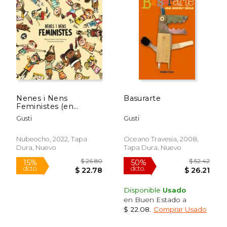
Nenes i Nens
Basurarte
Feministes (en
Catalán)
Gusti
Gusti
Nubeocho, 2022, Tapa
Oceano Travesia, 2008,
Dura, Nuevo
Tapa Dura, Nuevo
Disponible
Usado
en Buen Estado a
$ 45.31
$ 15
$ 22.08
.
Comprar Usado
50%
6%
dcto.
dcto.
$ 22.66
$ 15.