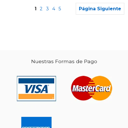
1
2
3
4
5
Página Siguiente
Nuestras Formas de Pago
$ 129.95
$ 24.
6%
6%
dcto.
dcto.
$ 122.31
$ 22.