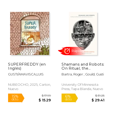
$ 26.80
$ 52.
15%
50%
dcto.
dcto.
$ 22.78
$ 26.
SUPERFREDDY (en
Shamans and Robots:
Inglés)
On Ritual, the
Placebo Effect, and
GUSTI/AMAVISCA,LUIS
Bartra, Roger ; Gould, Gusti
Artificial
Consciousness (en
Inglés)
NUBEOCHO, 2025, Carton,
University Of Minnesota
Nuevo
Press, Tapa Blanda, Nuevo