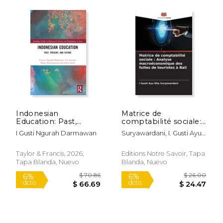
$ 24.00
$ 42.
6%
12%
Indonesian
Matrice de
dcto.
dcto.
$ 22.59
$ 37.
Education: Past,
comptabilité sociale:
Present, and Future
Analyse
I Gusti Ngurah Darmawan
Suryawardani, I. Gusti Ayu
(en Inglés)
macroéconomique
Oka
des fuites de touristes
à Bali (en Francés)
Taylor & Francis, 2026,
Editions Notre Savoir, Tapa
Tapa Blanda, Nuevo
Blanda, Nuevo