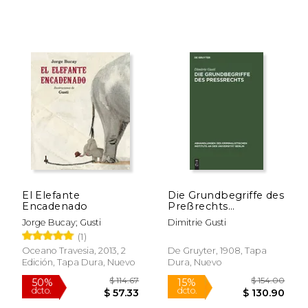
El Elefante
Die Grundbegriffe des
Encadenado
Preßrechts
(Abhandlungen des
Jorge Bucay; Gusti
Dimitrie Gusti
Kriminalistischen
$ 40.57
$ 44.
50%
50%
(1)
Instituts an der
dcto.
dcto.
$ 20.29
$ 22.
Universi) (en Alemán)
Oceano Travesia, 2013, 2
De Gruyter, 1908, Tapa
Edición, Tapa Dura, Nuevo
Dura, Nuevo