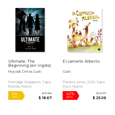
$ 17.99
$ 31
15%
6%
dcto.
dcto.
$ 15.29
$ 29.
Ultimate: The
El camello Alberto
Beginning (en Inglés)
Mulyadi, Dimas Gusti
Gusti
Partridge Singapore, Tapa
Planeta Junior, 2025, Tapa
Blanda, Nuevo
Dura, Nuevo