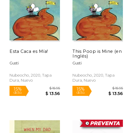
$ 16.99
$ 19
15%
15%
dcto.
dcto.
$ 14.44
$ 16.
Esta Caca es Mía!
This Poop is Mine (en
Inglés)
Gusti
Gusti
Nubeocho, 2020, Tapa
Nubeocho, 2020, Tapa
Dura, Nuevo
Dura, Nuevo