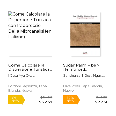
$ 44.93
$ 43.
50%
50%
dcto.
dcto.
$ 22.47
$ 21.
Come Calcolare la
Sugar Palm Fiber-
Dispersione Turistica
Reinforced
con L'approccio Della
Composite (en
I Gusti Ayu Oka
Santhiarsa, I. Gusti Ngurah
Microanalisi (en
Inglés)
Suryawardani
Nitya
Italiano)
Edizioni Sapienza, Tapa
Eliva Press, Tapa Blanda,
Blanda, Nuevo
Nuevo