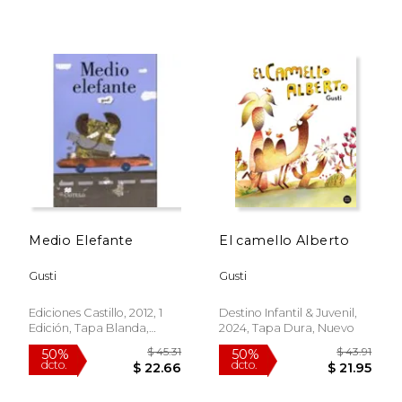
$ 33.09
$ 25.
6%
15%
dcto.
dcto.
$ 31.14
$ 21.
Medio Elefante
El camello Alberto
Gusti
Gusti
Ediciones Castillo, 2012, 1
Destino Infantil & Juvenil,
Edición, Tapa Blanda,
2024, Tapa Dura, Nuevo
Nuevo