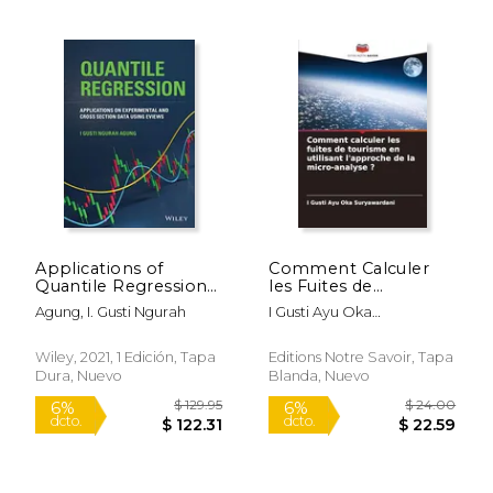
$ 45.31
$ 43.
50%
50%
dcto.
dcto.
$ 22.66
$ 21.
Applications of
Comment Calculer
Quantile Regression
les Fuites de
of Experimental and
Tourisme en Utilisant
Agung, I. Gusti Ngurah
I Gusti Ayu Oka
Cross Section Data
L'approche de la
Suryawardani
Using Eviews (en
Micro-Analyse? (en
Inglés)
Francés)
Wiley, 2021, 1 Edición, Tapa
Editions Notre Savoir, Tapa
Dura, Nuevo
Blanda, Nuevo