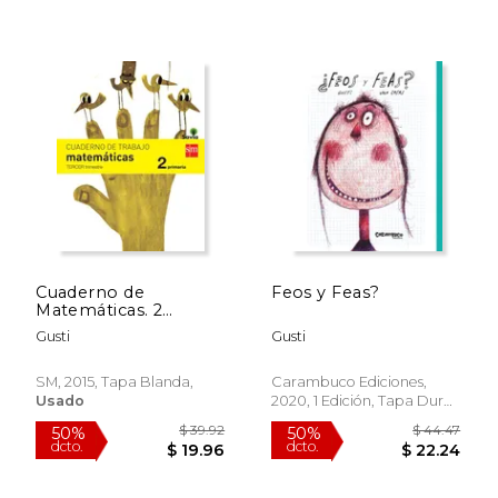
Cuaderno de
Feos y Feas?
Matemáticas. 2
Primaria, 3 Trimestre.
Gusti
Gusti
Savia -
9788467578454
SM, 2015, Tapa Blanda,
Carambuco Ediciones,
Usado
2020, 1 Edición, Tapa Dura,
Nuevo