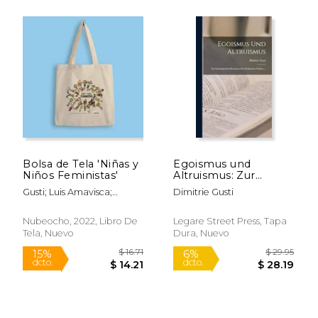
$ 39.36
$ 54.
40%
50%
dcto.
dcto.
Bolsa de Tela 'Niñas y
Egoismus und
$ 23.62
$ 27.
Niños Feministas'
Altruismus: Zur
Soziologischen
Gusti; Luis Amavisca;
Dimitrie Gusti
Motivation des
Blanca Lacasa
Praktischen Wollens.
(en Alemán)
Nubeocho, 2022, Libro De
Legare Street Press, Tapa
Tela, Nuevo
Dura, Nuevo