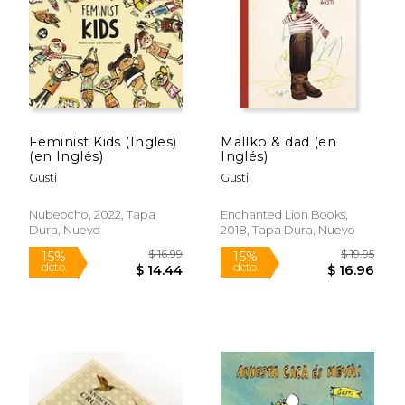
$ 17.95
$ 12
15%
15%
dcto.
dcto.
$ 15.26
$ 11.
Feminist Kids (Ingles)
Mallko & dad (en
(en Inglés)
Inglés)
Gusti
Gusti
Nubeocho, 2022, Tapa
Enchanted Lion Books,
Dura, Nuevo
2018, Tapa Dura, Nuevo