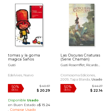
tomas y la goma
Las Oscuras Criaturas
magica 5años
(Serie Chamán)
$ 19.84
$ 41.
6%
40%
Gusti
Gusti Rosemffet; Ricardo
dcto.
dcto.
$ 18.67
$ 25.
Alcántara
Edelvives, Nuevo
Cromosoma Ediciones,
2009, Tapa Blanda,
Usado
Disponible
Usado
en Buen Estado a
$ 15.24
.
Comprar Usado