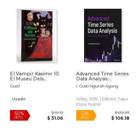
$ 39.92
$ 24.
50%
6%
dcto.
dcto.
$ 19.96
$ 22.
El Vampir Kasimir 10.
Advanced Time Series
El Museu Dels
Data Analysis:
Horrors - Cat. Ofrt
Forecasting Using
Gusti
I. Gusti Ngurah Agung
Eviews (en Inglés)
,
Usado
Wiley, 2019, 1 Edición, Tapa
Dura, Nuevo