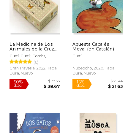
La Medicina de Los
Aquesta Caca és
$ 16.99
$ 19
Animales de la Cruz
Meva! (en Catalán)
15%
15%
dcto.
dcto.
del Sur
$ 14.44
$ 16.
Gusti, Gusti ; Corchs,
Gusti
Alejandro
(6)
Gran Travesia, 2022, Tapa
Nubeocho, 2020, Tapa
Dura, Nuevo
Dura, Nuevo