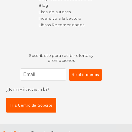
Blog
Lista de autores
Incentivo a la Lectura
Libros Recomendados
Suscríbete para recibir ofertas y
promociones
¿Necesitas ayuda?
$ 70.86
$ 26.
6%
6%
dcto.
dcto.
Ir a Centro de Soporte
$ 66.69
$ 24.