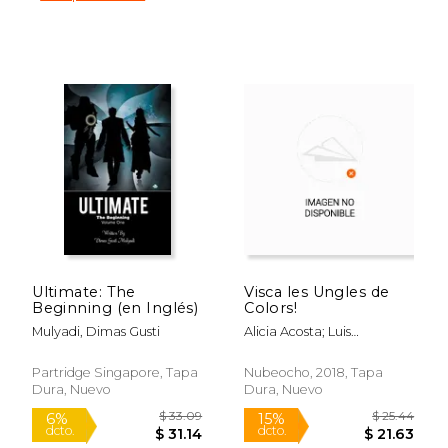
Ultimate: The
Visca les Ungles de
$ 16.71
$ 29.
15%
6%
Beginning (en Inglés)
Colors!
dcto.
dcto.
$ 14.21
$ 28.
Mulyadi, Dimas Gusti
Alicia Acosta; Luis
Amavisca; Gusti Rosemfett
Partridge Singapore, Tapa
Nubeocho, 2018, Tapa
Dura, Nuevo
Dura, Nuevo