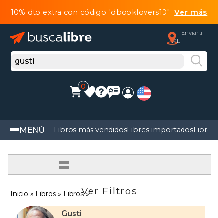
10% dto extra con código "dbooklovers10"
Ver más
Enviar a
FL
0
MENÚ
Libros más vendidos
Libros importados
Libros
=
Ver Filtros
Inicio
Libros
Libros
Gusti