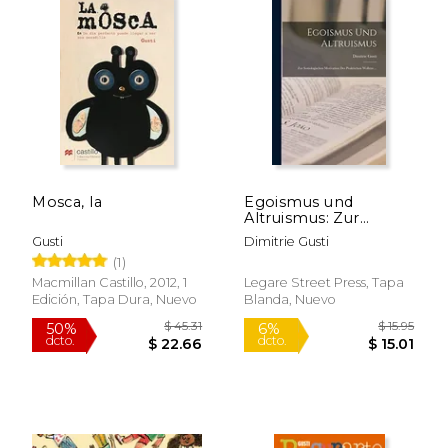
Mosca, la
Egoismus und
Altruismus: Zur
Soziologischen
Gusti
Dimitrie Gusti
Motivation des
(1)
Praktischen Wollens.
(en Alemán)
Macmillan Castillo, 2012, 1
Legare Street Press, Tapa
$ 44.97
$ 48.
50%
50%
Edición, Tapa Dura, Nuevo
Blanda, Nuevo
dcto.
dcto.
$ 22.48
$ 24.