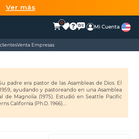
99
Ver más
0
Mi Cuenta
clientes
Venta Empresas
u padre era pastor de las Asambleas de Dios. El
 1959, ayudando y pastoreando en una Asamblea
 de Magnolia (1975). Estudió en Seattle Pacific
rns California (Ph.D. 1966).
ifornia College (Costa Mesa, 1966-69), Profesor de
-72, 72-74), profesor de Nuevo Testamento en
-78, 78-86) y profesor de Nuevo Testamento en
(v.) y J. Packer (v.).