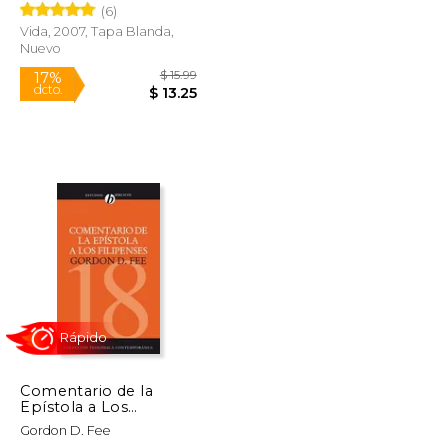
(6)
Vida, 2007, Tapa Blanda,
Nuevo
$ 19.98
$ 15.99
17%
dcto.
$ 16.98
$ 13.25
Comentario de la
Epístola a Los
Filipenses
Gordon D. Fee