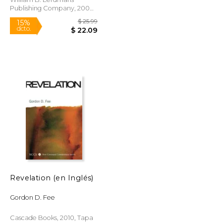
Publishing Company, 2000,
Tapa Blanda, Nuevo
$ 26.99
$ 25.99
15%
Revelation (en Inglés)
dcto.
$ 22.94
$ 22.09
Gordon D. Fee
Cascade Books, 2010, Tapa