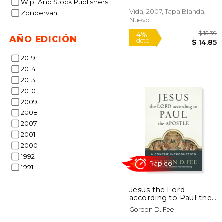
Wipf And Stock Publishers
Vida, 2007, Tapa Blanda,
Zondervan
Nuevo
AÑO EDICIÓN
2019
2014
2013
2010
2009
4%
2008
dcto.
$ 
2007
2001
2000
1992
1991
Jesus the Lord
according to Paul the
Apostle: A Concise
Gordon D. Fee
Introduction (en
Inglés)