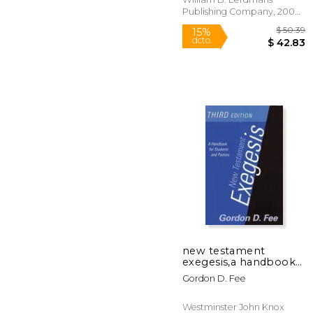
Publishing Company, 2009,
Tapa Dura, Nuevo
$
15%
new testament
dcto.
$ 
exegesis,a handbook
for students and
Gordon D. Fee
pastors (en Inglés)
Westminster John Knox