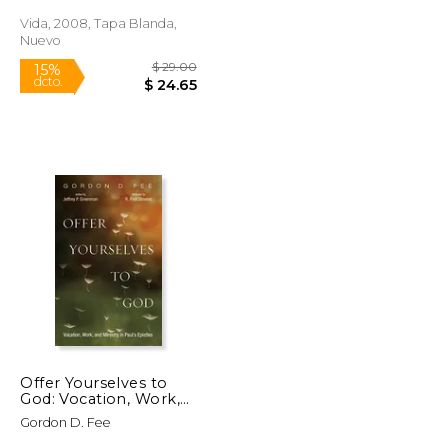
Vida, 2008, Tapa Blanda,
Rápido
Nuevo
$ 12.99
$ 29.00
15%
dcto.
$ 11.04
$ 24.65
Offer Yourselves to
God: Vocation, Work,
and Ministry in Paul'S
Gordon D. Fee
Epistles (en Inglés)