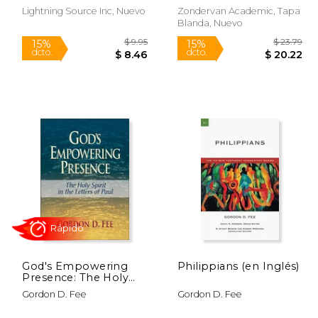
Lightning Source Inc, Nuevo
Zondervan Academic, Tapa
Blanda, Nuevo
 25.00
$ 9.95
15%
15%
dcto.
dcto.
22.06
$ 8.46
God's Empowering
Philippians (en Inglés)
Presence: The Holy
Spirit in the Letters of
Gordon D. Fee
Gordon D. Fee
Paul (en Inglés)