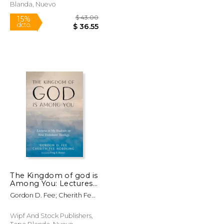
Blanda, Nuevo
The Kingdom of god is
Among You: Lectures
to my Students on
$ 39.99
$ 43.00
15%
Gordon D. Fee; Cherith Fee
new Testament
dcto.
$ 33.99
$ 36.55
Nordling
Theology (en Inglés)
Wipf And Stock Publishers,