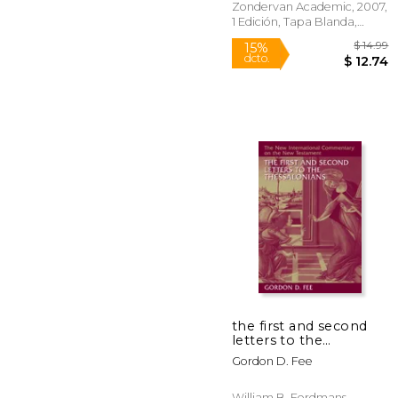
(Zondervancharts) (en
Zondervan Academic, 2007,
Inglés)
1 Edición, Tapa Blanda,
Nuevo
15%
dcto.
$ 
the first and second
letters to the
thessalonians (en
Gordon D. Fee
Inglés)
William B. Eerdmans