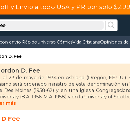
off y Envío a todo USA y PR por solo $2.
 con envío Rápido
Universo Cómics
Vida Cristiana
Opiniones de 
don D. Fee
ordon D. Fee
. el 23 de mayo de 1934 en Ashland (Oregón, EE.UU.). S
ismo será ordenado ministro de esta denominación en
e Des Moines (1958-62) y en una iglesia Congregacional
niversity (B.A. 1956; M.A. 1958) y en la University of Southe
er más
a sido profesor asistente de Religión en el Southern Cal
studios Bíblicos en Wheaton College (Wheaton, 1969
 D Fee
ordon-Conwell Theological Seminary (Hamilton, 1974
egent College (Vancouver, Canadá, 1986-), junto a M. Green 