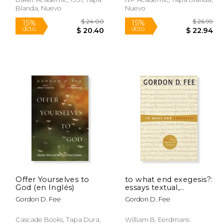
Blanda, Nuevo
Nuevo
 50.39
$ 24.00
15%
15%
Offer Yourselves to
to what end exegesis?:
dcto.
dcto.
42.83
$ 20.40
God (en Inglés)
essays textual,
exegetical, and
Gordon D. Fee
Gordon D. Fee
theological (en Inglés)
Cascade Books, Tapa Dura,
William B. Eerdmans