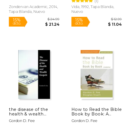
(1)
Zondervan Academic, 2014,
Vida, 1992, Tapa Blanda,
Rápido
Tapa Blanda, Nuevo
Nuevo
$ 15.39
$ 24.99
15%
15%
dcto.
dcto.
14.85
$ 21.24
the disease of the
How to Read the Bible
health & wealth
Book by Book: A
gospels
Guided Tour (en
Gordon D. Fee
Gordon D. Fee
Inglés)