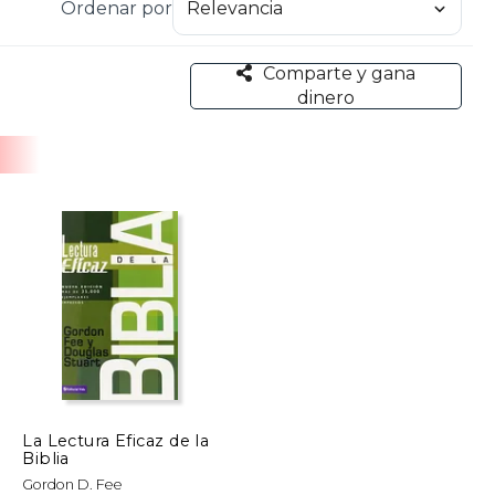
Ordenar por
nstituciones de enseñanza bíblica y teológica de
 Nairobi, Portugal, Yugoslavia, Bélgica, Singapur,
Comparte y gana
dinero
te de la Escritura, estudiada con detalle y
uchos estudiantes de que un intelecto cultivado
os, como siempre lo ha entendido el cristianismo
sto a la teología de la prosperidad.
La Lectura Eficaz de la
Biblia
Gordon D. Fee