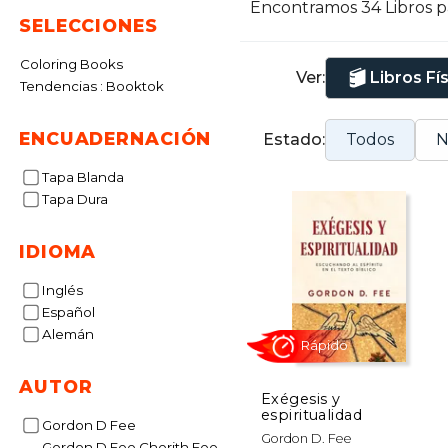
Encontramos 34 Libros 
SELECCIONES
T
t
Coloring Books
Ver:
Libros Fí
J
Tendencias : Booktok
V
ENCUADERNACIÓN
Estado:
Todos
N
m
p
Tapa Blanda
h
Tapa Dura
S
IDIOMA
Inglés
Español
Alemán
AUTOR
Exégesis y
espiritualidad
Gordon D Fee
Rápido
Gordon D. Fee
Gordon D Fee Cherith Fee