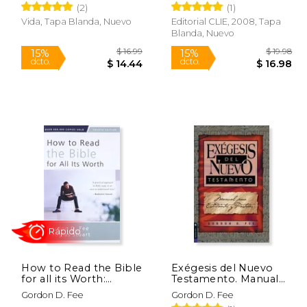
(2)
(1)
Contemporanea:
Estudios Biblicos)
Vida, Tapa Blanda, Nuevo
Editorial CLIE, 2008, Tapa
Blanda, Nuevo
$ 12.99
$ 16.99
15%
15%
dcto.
dcto.
11.04
$ 14.44
How to Read the Bible
Exégesis del Nuevo
for all its Worth:
Testamento. Manual
Fourth Edition (en
para estudiantes y
Gordon D. Fee
Gordon D. Fee
Inglés)
pastores