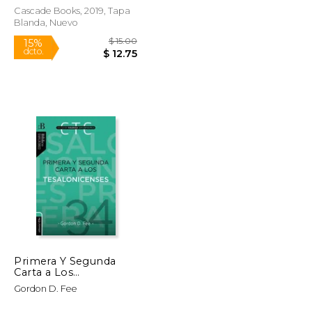
Cascade Books, 2019, Tapa
Blanda, Nuevo
$ 23.79
$ 15.00
15%
dcto.
$ 20.22
$ 12.75
Primera Y Segunda
Carta a Los
Tesalonicenses
Gordon D. Fee