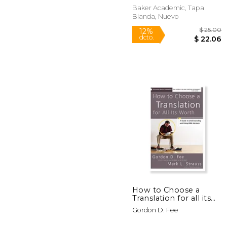
Baker Academic, Tapa
Blanda, Nuevo
Rápido
$
12%
dcto.
$ 
How to Choose a
Translation for all its
Worth: A Guide to
Gordon D. Fee
Understanding and
Using Bible Versions