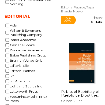
Nordling
Editorial Patmos, Tapa
Blanda, Nuevo
EDITORIAL
Vida
William B Eerdmans
Publishing Company
Baker Academic
15%
Cascade Books
dcto.
$ 
Zondervan Academic
Baker Publishing Group
Brunnen Verlag Gmbh
Editorial Clie
Editorial Patmos
Ivp
Ivp Academic
Lightning Source Inc
Pablo, el Espiritu y el
Lutterworth Press
Pueblo de Dios/ the
Westminster John Knox
Holy Spirit in the
Press
Gordon D. Fee
Letters of Paul