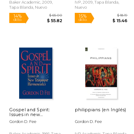
Baker Academic, 2009,
IVP, 2009, Tapa Blanda,
Tapa Blanda, Nuevo
Nuevo
Rápido
$ 14.99
$ 65.00
14%
15%
dcto.
dcto.
12.74
$ 55.82
Gospel and Spirit:
philippians (en Inglés)
Issues in new
Testament
Gordon D. Fee
Gordon D. Fee
Hermeneutics (en
Inglés)
Baker Academic, 1991, Tapa
IVP Academic, Tapa Blanda,