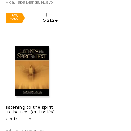
Vida, Tapa Blanda, Nuevo
$ 18.19
$ 24.99
15%
dcto.
$ 15.46
$ 21.24
listening to the spirit
in the text (en Inglés)
Gordon D. Fee
William B. Eerdmans