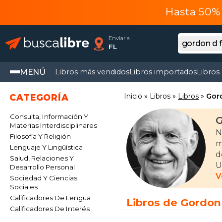
Hasta 50% 
Enviar a
FL
MENÚ
Libros más vendidos
Libros importados
Libros
Inicio
Libros
Libros
Gor
CATEGORÍA
Consulta, Información Y
G
Materias Interdisciplinares
N
Filosofía Y Religión
m
Lenguaje Y Lingüística
d
Salud, Relaciones Y
U
Desarrollo Personal
V
Sociedad Y Ciencias
H
Sociales
E
Calificadores De Lengua
Libros de Gordon
G
Calificadores De Interés
R