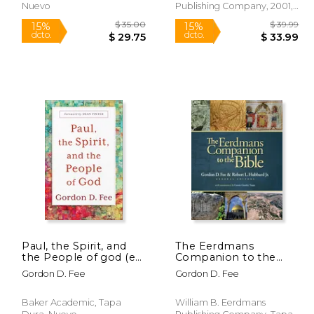
Nuevo
Publishing Company, 2001,
Nuevo
Paul, the Spirit, and
The Eerdmans
the People of god (en
Companion to the
Inglés)
Bible (en Inglés)
 32.00
$ 35.00
15%
15%
Gordon D. Fee
Gordon D. Fee
dcto.
dcto.
27.20
$ 29.75
Baker Academic, Tapa
William B. Eerdmans